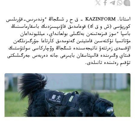
استانا. KAZINFORM – ق ح ر شىڭجاڭ ءوندىرىس-قۇرىلىس
كورپۋسى (ش و ق ك) قوعامدىق قاۋىپسىزدىك باسقارماسىنىڭ
باسپا ءسوز قىزمەتىنەن بەلگىلى بولعانداي، ميلليونداعان
مۋتاتسيا نۇكتەسىن قامتيتىن گەنومدىق كارتاعا جۇرگىزىلگەن
اۋقىمدى زەرتتەۋ ناتيجەسىندە شىڭجاڭ وۆچاركاسى سولتۇستىك
قىتاي وڭىرىندە قالىپتاسقان بايىرعى جانە دەربەس جەرگىلىكتى
تۇقىم رەتىندە تانىلدى.