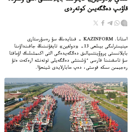
قىتاي «دولفين» تايفۋنىنا بايلانىستى التى وڭىردە
قاۋىپ دەڭگەيىن كوتەردى
استانا. KAZINFORM - قىتايدىڭ سۋ رەسۋرستارى
مينيسترلىگى بيىلعى 13- «دولفين» تايفۋنىنىڭ جاقىنداۋىنا
بايلانىستى پروۆينتسيالىق دەڭگەيدەگى التى اكىمشىلىك اۋماقتا
سۋ تاسقىنىنا قارسى ءۇشىنشى دەڭگەيلى توتەنشە ارەكەت ەتۋ
رەجيمىن ىسكە قوستى، دەپ حابارلايدى شينحۋا.