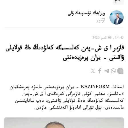
الەم
ريزابەك نۇسىپبەك ۇلى
اۆتور
14:45, 09 تامىز 2026
قازىر ا ق ش-پەن كەلىسىمگە كەلۋدىڭ ەڭ قولايلى
ۋاقىتى - يران پرەزيدەنتى
استانا. KAZINFORM - يران پرەزيدەنتى ماسۋد پەزەشكيان
8-تامىز، سەنبى كۇنى قازىرگى كەزەڭدى ا ق ش-پەن
كەلىسىمگە كەلۋدىڭ «ەڭ قولايلى ۋاقىتى» دەپ سانايتىنىن
مالىمدەدى. بۇل تۋرالى انادولۋ اگەنتتىگى جازدى.