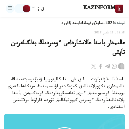
KAZINFORM
ق ز
ترەند:
2026-سايلاۋ
وقيعا
تاعايىنداۋ
اقوردا
12:58, 11 مامىر 2018
عالىمدار باسقا عالامشارداعى ءومىردىڭ بەلگىلەرىن
تاپتى
استانا. قازاقپارات - ا ق ش- تا كاليفورنيا ۋنيۆەرسيتەتىنىڭ
عالىمدارى ەكزوپلانەتالىق كەزەڭدەر اۋىسىمىنىڭ ەرەكشەلىكتەرى
بويىنشا كوسموستىق ءىرى تەلەسكوپتاردىڭ كومەگىمەن باسقا
پلانەتالىقتاردىڭ ءومىرىن گيپوتيكالىق تۇردە قاراۋعا بولاتىنىن
انىقتادى.