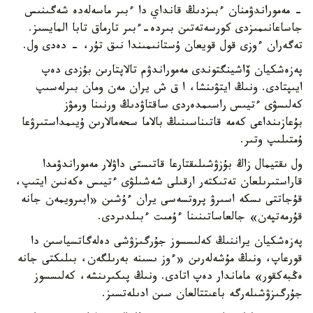
- مەموراندۋمنان ءبىزدىڭ قانداي دا ءبىر ماسەلەدە شەگىنىس
جاساعانىمىزدى كورسەتەتىن بىردە-ءبىر تارماق تابا المايسىز.
تەگەران ءوزى قول قويعان ۇستانىمىندا نىق تۇر، - دەدى ول.
پەزەشكيان ۆاشينگتوندى مەموراندۋم تالاپتارىن بۇزدى دەپ
ايىپتادى. ونىڭ ايتۋىنشا، ا ق ش يران مەن ومان بىرلەسىپ
كەلىسۋى ءتيىس راسىمدەردى ساقتاۋدىڭ ورنىنا ورمۋز
بۇعازىنداعى كەمە قاتىناسىنىڭ بالاما سحەمالارىن ۇيىمداستىرۋعا
ۇمتىلىپ وتىر.
ول ىقتيمال زاڭ بۇزۋشىلىقتارعا قاتىستى داۋلار مەموراندۋمدا
قاراستىرىلعان تەتىكتەر ارقىلى شەشىلۋى ءتيىس ەكەنىن ايتىپ،
قۇجاتتى ىسكە اسىرۋ پروتسەسى يران ءۇشىن «ابىرويمەن جانە
قۇرمەتپەن» جالعاساتىنىنا ءۇمىت ءبىلدىردى.
پەزەشكيان يراننىڭ كەلىسسوز جۇرگىزۋشى دەلەگاتسياسىن دا
قورعاپ، ونىڭ مۇشەلەرىن «ءوز ىسىنە بەرىلگەن، بىلىكتى جانە
ەڭبەكقور» ماماندار دەپ اتادى. ونىڭ پىكىرىنشە، كەلىسسوز
جۇرگىزۋشىلەرگە باعىتتالعان سىن ادىلەتسىز.