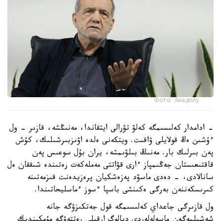
Фото: Анадолу
- ادامدار كەلىسىمگە كەلۋ تۋرالى ايتقاندا، مەنىڭشە، قازىر - ول
ءۇشىن ەڭ قولايلى ۋاقىت. ويتكەنى ەلدە اۋىزبىرشىلىك، كۇش
پەن بىرلىك بار. مەنىڭ بىلۋىمشە، يران بۇل سوعىس پەن
قاقتىعىستان جەڭىمپاز ءارى قۋاتتى مەملەكەت رەتىندە شىققان ەل
سانالادى، - دەدى ماسۋد پەزەشكيان پرەزيدەنت قىزمەتىنە
كىرىسكەننەن بەرگى ەكىنشى باسپا ءسوز ءماسليحاتىندا.
ول قازىرگى جاعداي كەلىسىمگە قول جەتكىزۋگە جانە
شەشىلمەگەن ماسەلەلەردى ديالوگ ارقىلى رەتتەۋگە مۇمكىندىك