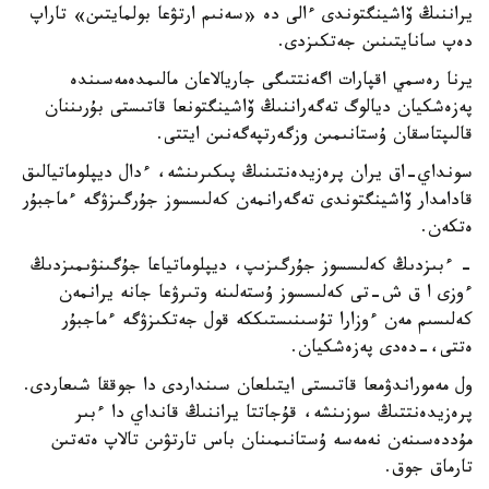
يراننىڭ ۆاشينگتوندى ءالى دە «سەنىم ارتۋعا بولمايتىن» تاراپ
دەپ سانايتىنىن جەتكىزدى.
يرنا رەسمي اقپارات اگەنتتىگى جاريالاعان مالىمدەمەسىندە
پەزەشكيان ديالوگ تەگەراننىڭ ۆاشينگتونعا قاتىستى بۇرىننان
قالىپتاسقان ۇستانىمىن وزگەرتپەگەنىن ايتتى.
سونداي-اق يران پرەزيدەنتىنىڭ پىكىرىنشە، ءدال ديپلوماتيالىق
قادامدار ۆاشينگتوندى تەگەرانمەن كەلىسسوز جۇرگىزۋگە ءماجبۇر
ەتكەن.
- ءبىزدىڭ كەلىسسوز جۇرگىزىپ، ديپلوماتياعا جۇگىنۋىمىزدىڭ
ءوزى ا ق ش-تى كەلىسسوز ۇستەلىنە وتىرۋعا جانە يرانمەن
كەلىسىم مەن ءوزارا تۇسىنىستىككە قول جەتكىزۋگە ءماجبۇر
ەتتى،-دەدى پەزەشكيان.
ول مەموراندۋمعا قاتىستى ايتىلعان سىنداردى دا جوققا شىعاردى.
پرەزيدەنتتىڭ سوزىنشە، قۇجاتتا يراننىڭ قانداي دا ءبىر
مۇددەسىنەن نەمەسە ۇستانىمىنان باس تارتۋىن تالاپ ەتەتىن
تارماق جوق.