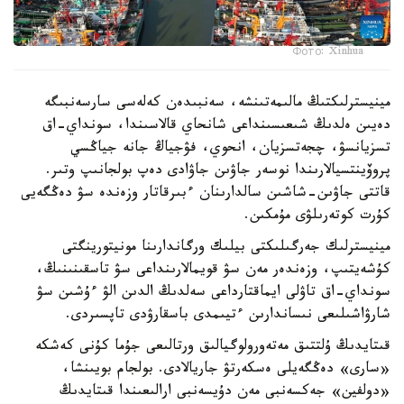
Фото: Xinhua
مينيسترلىكتىڭ مالىمەتىنشە، سەنبىدەن كەلەسى سارسەنبىگە
دەيىن ەلدىڭ شىعىسىنداعى شانحاي قالاسىندا، سونداي-اق
تسزيانسۋ، چجەتسزيان، انحوي، فۋجياڭ جانە جياڭسي
پروۆينتسيالارىندا نوسەر جاۋىن جاۋادى دەپ بولجانىپ وتىر.
قاتتى جاۋىن-شاشىن سالدارىنان ءبىرقاتار وزەندە سۋ دەڭگەيى
كۇرت كوتەرىلۋى مۇمكىن.
مينيسترلىك جەرگىلىكتى بيلىك ورگاندارىنا مونيتورينگتى
كۇشەيتىپ، وزەندەر مەن سۋ قويمالارىنداعى سۋ تاسقىنىنىڭ،
سونداي-اق تاۋلى ايماقتارداعى سەلدىڭ الدىن الۋ ءۇشىن سۋ
شارۋاشىلىعى نىساندارىن ءتيىمدى باسقارۋدى تاپسىردى.
قىتايدىڭ ۇلتتىق مەتەورولوگيالىق ورتالىعى جۇما كۇنى كەشكە
«سارى» دەڭگەيلى ەسكەرتۋ جاريالادى. بولجام بويىنشا،
«دولفين» جەكسەنبى مەن دۇيسەنبى ارالىعىندا قىتايدىڭ