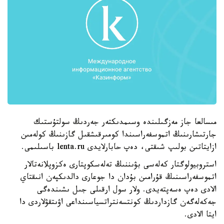
مىسالعا جاز مەزگىلىندە وسىمدىكتەر جەردىڭ سولتۇستىك
جارتىشارىنىڭ اتموسفەراسىندا كومىرقىشقىل گازىنىڭ كولەمىن
ازايتاتىن بولىپ شىقتى، دەپ حابارلايدى lenta.ru باسىلىمى.
استروبيولوگتار كەلەسى بۋىننىڭ تەلەسكوپتارى ەكزوپلانەتالار
اتموسفەراسىنىڭ قۇرامىن بۇدان دا جوعارى دالدىكپەن انىقتاي
الادى دەپ ەسەپتەيدى. ولار سول ارقىلى جىل ىشىندەگى
جەكەلەگەن گازداردىڭ كونتسەنتراتسياسىنداعى اۋىتقۋلاردى دا
ايتا الادى.