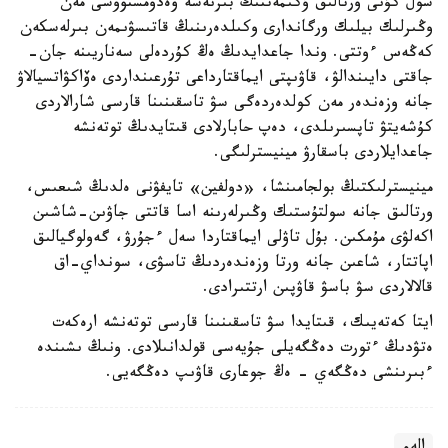
سول كۇنى ورتالىق ۇكىمەتتىڭ بىرنەشە ۆەدومستۆوسى مەن
وڭىرلىك بيلىك ورگاندارى وكىلدەرىنىڭ قاتىسۋىمەن بىرلەسكەن
كەڭەس ءوتتى. وندا جاعدايدىڭ ەڭ كۇردەلى سەناريىنە جان-
جاقتى دايىندالۋ، قاۋىپتى ايماقتارداعى تۇرعىنداردى ەۆاكۋاتسيالاۋ
جانە وزەندەر مەن كولدەردەگى سۋ تاسقىنىنا قارسى شارالاردى
كۇشەيتۋ تاپسىرىلدى، دەپ حابارلادى قىتايدىڭ توتەنشە
جاعدايلاردى باسقارۋ مينيسترلىگى.
مينيسترلىكتىڭ بولجامىنشا، «دولفين» تايفۋنى ەلدىڭ شىعىس،
ورتالىق جانە سولتۇستىك وڭىرلەرىنە اسا قاتتى جاۋىن-شاشىن
اكەلۋى مۇمكىن. بۇل تاۋلى ايماقتاردا سەل ءجۇرۋ، گەولوگيالىق
اپاتتار، شاعىن جانە ورتا وزەندەردىڭ تاسۋى، سونداي-اق
قالالاردى سۋ باسۋ قاۋپىن ارتتىرادى.
ايتا كەتەيىك، قىتايدا سۋ تاسقىنىنا قارسى توتەنشە ارەكەت
ەتۋدىڭ ءتورت دەڭگەيلى جۇيەسى قولدانىلادى. ونىڭ ىشىندە
ءبىرىنشى دەڭگەي - ەڭ جوعارى قاۋىپ دەڭگەيى.