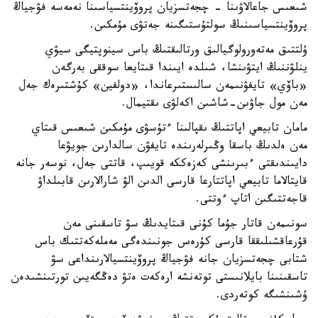
شىعىس جاعالاۋىنا - چجەتسزيان پروۆينتسياسىنا نەمەسە فۋجياڭ
پروۆينتسياسىنىڭ سولتۇستىگىنە جەتۋى مۇمكىن.
ۇلتتىق مەتەورولوگيالىق ورتالىقتىڭ باس سينوپتيگى سيۋي
ينلۋننىڭ ايتۋىنشا، شىلدە ايىندا قىتايعا سوققى بەرگەن
«باۆي» تايفۋنىمەن سالىستىرعاندا، «دولفين» كۇشتىرەك جەل
مەن مول جاۋىن-شاشىن اكەلۋى ىقتيمال.
مامان تابيعي اپاتتىڭ ىقپالىنا ءتۇسۋى مۇمكىن شىعىس قىتاي
مەن ەلدىڭ باسقا وڭىرلەرىندە تايفۋن سالدارىن جويۋعا
دايىندىقتى ءبىرىنشى كەزەككە قويىپ، قاتتى جەل، نوسەر جانە
قايتالاما تابيعي اپاتتارعا قارسى الدىن الۋ شارالارىن قابىلداۋ
قاجەتتىگىن اتاپ ءوتتى.
سونىمەن قاتار جۇما كۇنى قىتايدىڭ سۋ تاسقىنى مەن
قۇرعاقشىلىققا قارسى كۇرەس جونىندەگى مەملەكەتتىك باس
شتابى چجەتسزيان جانە فۋجياڭ پروۆينتسيالارىنداعى سۋ
تاسقىنىنا بايلانىستى توتەنشە ارەكەت ەتۋ دەڭگەيىن تورتىنشىدەن
ۇشىنشىگە كوتەردى.