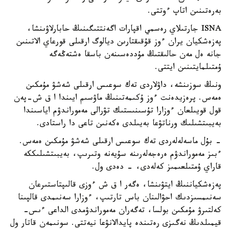
بەرەتىنىن اتاپ ءوتتى.
ISNA جارتىلاي رەسمي اقپارات اگەنتتىگىنىڭ حابارلاۋىنشا،
پەزەشكيان يران ءوز قۇقىقتارىن ديالوگ ارقىلى قورعاي الاتىنىن
جانە ەل مەن حالىقتىڭ مۇددەسىنەن باسقا ەشتەڭەگە
ۇمتىلمايتىنىن ايتتى.
ونىڭ سوزىنشە، داۋلاردى تەك سوعىس ارقىلى شەشۋ مۇمكىن
ەمەس. پرەزيدەنت ءوز ۇكىمەتىنىڭ ماۋسىم ايىندا ا ق ش-پەن
قول قويىلعان ءوزارا تۇسىنىستىك تۋرالى مەموراندۋم اياسىندا
بەيبىتشىلىك ورناتۋعا بەيىلدى ەكەنىن تاعى دا راستادى.
- بۇل ماسەلەلەردى تەك سوعىس ارقىلى شەشۋ مۇمكىن ەمەس.
ءبىز مەموراندۋم ەرەجەلەرىنە سۇيەنە وتىرىپ، بەيبىتشىلىككە
قاراي ۇمتىلعىمىز كەلەدى، - دەدى ول.
پەزەشكياننىڭ ايتۋىنشا، ەگەر ا ق ش ءوزى قالىپتاستىرعان
سەنىمسىزدىك احۋالىنان باس تارتىپ، ءوزارا سەنىمدى قالپىنا
كەلتىرۋ مۇمكىن بولسا، تەگەران مەموراندۋمدى الداعى ءىس-
قيمىلدىڭ نەگىزى رەتىندە پايدالانۋعا نيەتتى. سونىمەن قاتار ول