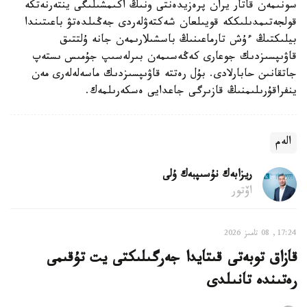
سونىمەن قاتار يران پرەزيدەنتى ونىڭ اكىمشىلىگى ينتەرنەتكە
قولجەتىمدىلىككە قويىلعان شەكتەۋلەردى جەڭىلدەتۋ باعىتىندا
بيلىكتىڭ ءۇش تارماعىنىڭ باسشىلارىمەن جانە ۇلتتىق
قاۋىپسىزدىك جوعارى كەڭەسىمەن بىرلەسىپ جۇمىس ىستەپ
جاتقانىن حابارلادى. بۇل رەتتە قاۋىپسىزدىك ماسەلەلەرى مەن
ينفراقۇرىلىمنىڭ قازىرگى جاعدايى ەسكەرىلمەك.
الەم
ريزابەك نۇسىپبەك ۇلى
اۆتور
17:24, 08 تامىز 2026
قازاق توبەتى قىتايدا جەرگىلىكتى يت تۇقىمى
رەتىندە تانىلدى