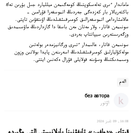
ماماندار ءىرى تەلەسكوپتىڭ كومەگىمەن ميلليارد جىل بۇرىن تەك
باكتەريالار بار كەزدەگى جەردىڭ اتموسفەرا قۇرامىن -
عالامشارداعى اتموسفەرالىق كومىرقىشقىلدىڭ اۋىتقۋىن تاپتى.
سونىمەن قاتار، ولار مەتان مەن باسقا دا گازداردىڭ ماۋسىمدىق
وزگەرىستەرىن سيپاتتاپ بەردى.
سونىمەن قاتار، عالىمدار ءتىرى ورگانيزمدەر بولەتىن
مولەكۋليارلىق كومىرقىشقىلدىڭ اسەرىنەن پايدا بولاتىن وزون
وسىمدىكتىڭ وسۋىنە قولايلى قۇرال ەكەنىن ايتتى.
الەم
без автора
اۆتور
16:08, 09 تامىز 2026