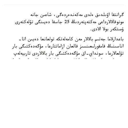
گرانتقا اۋىلدىق ەلدى مەكەندەردەگى، شاعىن جانە
مونوقالالارداعى مەكتەپتەردىڭ 25 جاسقا دەيىنگى تۇلەكتەرى
ۇمىتكەر بولا الادى.
باعدارلاما جەتىم بالالار مەن كامەلەتكە تولعانعا دەيىن اتا-
اناسىنىڭ قامقورلىعىنسىز قالعان ازاماتتارعا، مۇگەدەكتىگى بار
تۇلعالارعا، سونداي-اق مۇگەدەكتىگى بار بالالاردى تاربيەلەپ
وتىرعان وتباسىلاردىڭ بالالارى مەن اتا-اناسىنىڭ مۇگەدەكتىگى
بار تالاپكەرلەرگە ارنالعان.
- ءبىلىم بەرۋ گرانتىنىڭ يەگەرلەرىنە وقۋ اقىسى جىلىنا 1
ميلليون تەڭگەگە دەيىن تولەنەدى. سونىمەن قاتار وقۋ
كەزەڭىندە اي سايىن 60 مىڭ تەڭگە كولەمىندە شاكىرتاقى
تاعايىندالادى. شاكىرتاقى جىل سايىن جازعى دەمالىس كەزەڭىن
قوسپاعاندا 10 اي بويى تولەنەدى،- دەلىنگەن حابارلامادا.
گرانتقا ۇمىتكەرلەردىڭ ءتىزىمىن باعدارلاماعا قاتىساتىن جوعارى
وقۋ ورنى نەمەسە ونىڭ فيليالى قالىپتاستىرادى. ىرىكتەۋگە ۇ ب