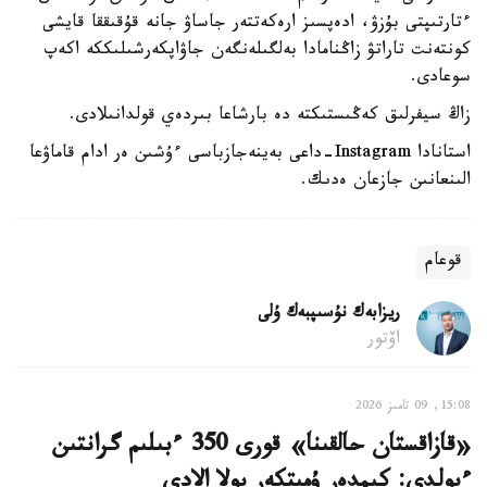
ءتارتىپتى بۇزۋ، ادەپسىز ارەكەتتەر جاساۋ جانە قۇقىققا قايشى
كونتەنت تاراتۋ زاڭنامادا بەلگىلەنگەن جاۋاپكەرشىلىككە اكەپ
سوعادى.
زاڭ سيفرلىق كەڭىستىكتە دە بارشاعا بىردەي قولدانىلادى.
استانادا Instagram-داعى بەينەجازباسى ءۇشىن ەر ادام قاماۋعا
الىنعانىن جازعان ەدىك.
قوعام
ريزابەك نۇسىپبەك ۇلى
اۆتور
15:08, 09 تامىز 2026
«قازاقستان حالقىنا» قورى 350 ءبىلىم گرانتىن
ءبولدى: كىمدەر ۇمىتكەر بولا الادى