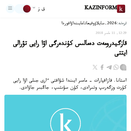
KAZINFORM
ق ز
ترەند:
2026-سايلاۋ
وقيعا
تاعايىنداۋ
اقوردا
12:29, 11 مامىر 2018
قازگيدرومەت دەمالىس كۇندەرگى اۋا رايى تۋرالى
ايتتى
استانا. قازاقپارات - مامىر ايىندا شۋاقتى ءارى جىلى اۋا رايى
كۇرت وزگەرىپ وتىرادى، كۇن سۋىتىپ، جاڭبىر جاۋادى.