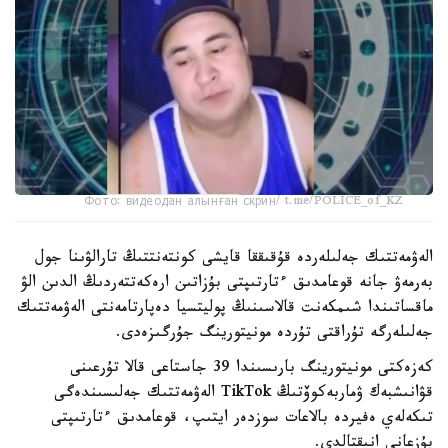
Фото: видеодан алынған скрин/ t.me/POLICE_of_KZ
الەۋمەتتىك جەلىلەردە قۇقىققا قايشى كونتەنتتىڭ تارالۋىنا جول
بەرمەۋ جانە قوعامدىق ءتارتىپتى بۇزاتىن ارەكەتتەردىڭ الدىن الۋ
ماقساتىندا شىمكەنت قالاسىنىڭ پوليتسيا دەپارتامەنتى الەۋمەتتىك
جەلىلەرگە تۇراقتى تۇردە مونيتورينگ جۇرگىزەدى.
كەزەكتى مونيتورينگ بارىسىندا 39 جاستاعى قالا تۇرعىنى
قۋانىشبەك ۋماربەكوۆتىڭ TikTok الەۋمەتتىك جەلىسىندەگى
تىكەلەي ەفيردە بالاعات سوزدەر ايتىپ، قوعامدىق ءتارتىپتى
بۇزعانى انىقتالدى.