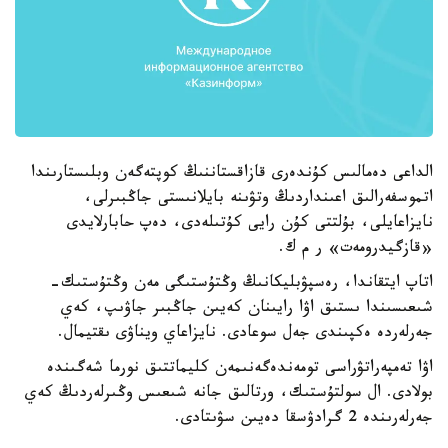
الداعى دەمالىس كۇندەرى قازاقستاننىڭ كوپتەگەن وبلىستارىندا
اتموسفەرالىق اعىنداردىڭ وتۋىنە بايلانىستى جاڭبىرلى،
نايزاعايلى، بۇلتتى كۇن رايى كۇتىلەدى، دەپ حابارلايدى
«قازگيدرومەت» ر م ك.
اتاپ ايتقاندا، رەسپۋبليكانىڭ وڭتۇستىگى مەن وڭتۇستىك-
شىعىسىندا ىستىق اۋا رايىنان كەيىن جاڭبىر جاۋىپ، كەي
جەرلەردە ەكپىندى جەل سوعادى. نايزاعاي ويناۋى ىقتيمال.
اۋا تەمپەراتۋراسى تومەندەگەنىمەن كليماتتىق نورما شەگىندە
بولادى. ال سولتۇستىك، ورتالىق جانە شىعىس وڭىرلەردىڭ كەي
جەرلەرىندە 2 گرادۋسقا دەيىن سۋىتادى.