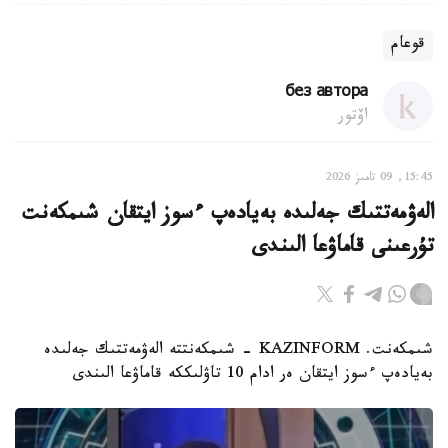
قوعام
без автора
اۆتور
15:45, 09 تامىز 2026
الەۋمەتتىك جەلىدە بەيادەپ ءسوز ايتقان شىمكەنت
تۇرعىنى قاماۋعا الىندى
شىمكەنت. KAZINFORM - شىمكەنتتە الەۋمەتتىك جەلىدە
بەيادەپ ءسوز ايتقان ەر ادام 10 تاۋلىككە قاماۋعا الىندى