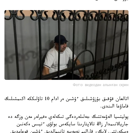
Фото: видеодан алынған скрин
اتالعان قۇقىق بۇزۋشىلىق ءۇشىن ەر ادام 10 تاۋلىككە اكىمشىلىك
قاماۋعا الىندى.
پوليتسيا الەۋمەتتىك جەلىلەردەگى تىكەلەي ەفيرلەر مەن وزگە دە
جاريالانىمدار زاڭ تالاپتارىنا سايكەس بولۋى ءتيىس ەكەنىن
ەسكەرتتى. لايك، قارالىم نەمەسە تانىمالدىق ءۇشىن قوعامدىق