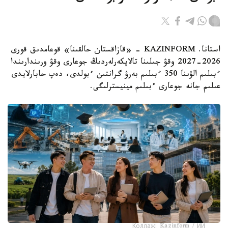
استانا. KAZINFORM - «قازاقستان حالقىنا» قوعامدىق قورى
2026-2027 وقۋ جىلىنا تالاپكەرلەردىڭ جوعارى وقۋ ورىندارىندا
ءبىلىم الۋىنا 350 ءبىلىم بەرۋ گرانتىن ءبولدى، دەپ حابارلايدى
عىلىم جانە جوعارى ءبىلىم مينيسترلىگى.
Коллаж: Kazinform / ИИ