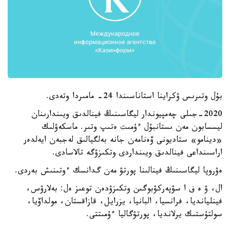
بۇل وتىرىس ۋكراينا استاناسىندا 24- مامىردا وتەدى.
2020-جىلى چەمپيوندار ليگاسىنىڭ فينالدىق ويىندارىنان
ليسسابون مەن ىستانبۇل ءۇمىت ەتىپ وتىر. ماسكەۋلىك
«دينامو» ستاديونى ۆەنامەن جانە بەلگيالىق لەجبەن ايەلدەر
اراسىنداعى فينالدىق ويىنداردى وتكىزۋگە تالاسادى.
ەۋروپا ليگاسىنىڭ فينالىنا پورتۋ مەن گدانسك ءوتىنىش بەردى.
ال، ۋ ە ف ا سۋپەركۋبوگىن وتكىزۋدەن توعىز ەل: بەلارۋس،
فينليانديا، فرانسيا، البانيا، يزرايل، قازاقستان، مولداۆيا،
سولتۇستىك يرلانديا، پورتۋگاليا ءۇمىتتى.