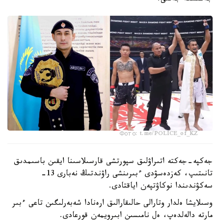
Фото: t.me/POLICE_of_KZ
جەكپە-جەكتە اتىراۋلىق سپورتشى قارسىلاسىنا ايقىن باسىمدىق
تانىتىپ، كەزدەسۋدى ءبىرىنشى راۋندتىڭ نەبارى 13-
سەكۋندىندا نوكاۋتپەن اياقتادى.
وسىلايشا ەلدار وتارالى حالىقارالىق ارەنادا شەبەرلىگىن تاعى ءبىر
مارتە دالەلدەپ، ەل نامىسىن ابىرويمەن قورعادى.