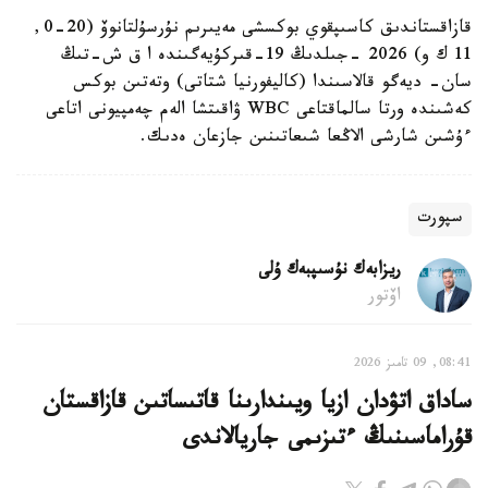
قازاقستاندىق كاسىپقوي بوكسشى مەيىرىم نۇرسۇلتانوۆ (20-0,
11 ك و) 2026 -جىلدىڭ 19-قىركۇيەگىندە ا ق ش-تىڭ
سان- ديەگو قالاسىندا (كاليفورنيا شتاتى) وتەتىن بوكس
كەشىندە ورتا سالماقتاعى WBC ۋاقىتشا الەم چەمپيونى اتاعى
ءۇشىن شارشى الاڭعا شىعاتىنىن جازعان ەدىك.
سپورت
ريزابەك نۇسىپبەك ۇلى
اۆتور
08:41, 09 تامىز 2026
ساداق اتۋدان ازيا ويىندارىنا قاتىساتىن قازاقستان
قۇراماسىنىڭ ءتىزىمى جاريالاندى