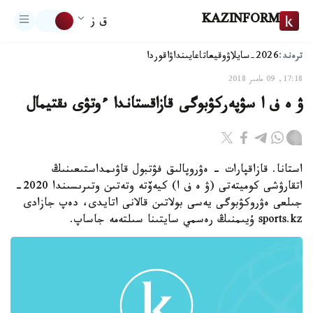
KAZINFORM
ق ز
ترەند:
2026-سايلاۋ
وقيعا
تاعايىنداۋ
اقوردا
17:18, 09 مامىر 2018
ۋ ە ف ا سۋپەركۋبوگى قازاقستاندا ءوتۋى ىقتيمال
استانا. قازاقپارات - ەۋروپالىق فۋتبول قاۋىمداستىعىنىڭ
اتقارۋشى كوميتەتى (ۋ ە ف ا) كيەۆتە وتەتىن وتىرىسىندا 2020-
جىلعى ەۋروكۋبوگى يەسى بولاتىن قالانى اتايدى، دەپ جازادى
sports.kz ۇيىمنىڭ رەسمي سايتىنا سىلتەمە جاساپ.