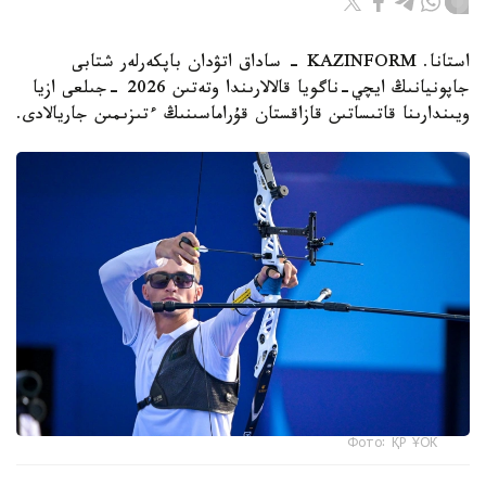
استانا. KAZINFORM - ساداق اتۋدان باپكەرلەر شتابى
جاپونيانىڭ ايچي-ناگويا قالالارىندا وتەتىن 2026 -جىلعى ازيا
ويىندارىنا قاتىساتىن قازاقستان قۇراماسىنىڭ ءتىزىمىن جاريالادى.
Фото: ҚР ҰОК