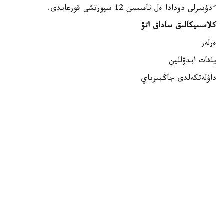
ءدۇبىرلى دودادا ەل نامىسىن 12 سپورتشى قورعايدى.
كلاسسيكالىق ساداق اتۋ
ەرلەر
يلفات ابدۋللين
داۋلەتكەلدى جاڭبىرباي
داستان كارىموۆ
ايەلدەر
الەكساندرا زەمليانوۆا
مەدينا مۇرات
ساميرا جۇماعۇلوۆا
بلوكتىق ساداق اتۋ
ەرلەر
اندرەي تيۋتيۋن