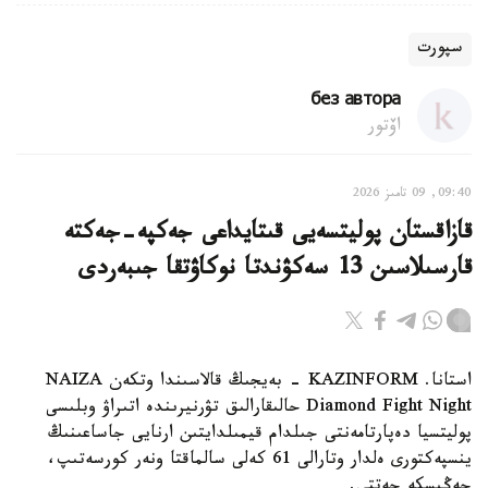
سپورت
без автора
اۆتور
09:40, 09 تامىز 2026
قازاقستان پوليتسەيى قىتايداعى جەكپە-جەكتە
قارسىلاسىن 13 سەكۋندتا نوكاۋتقا جىبەردى
استانا. KAZINFORM - بەيجىڭ قالاسىندا وتكەن NAIZA
Diamond Fight Night حالىقارالىق تۋرنيرىندە اتىراۋ وبلىسى
پوليتسيا دەپارتامەنتى جىلدام قيمىلدايتىن ارنايى جاساعىنىڭ
ينسپەكتورى ەلدار وتارالى 61 كەلى سالماقتا ونەر كورسەتىپ،
جەڭىسكە جەتتى.