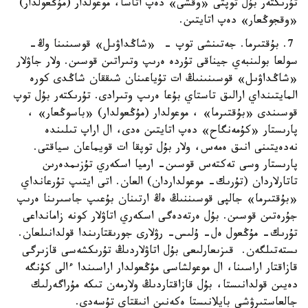
تۇرىكتەر بۇل توپتى «وقشى» دەپ اتاسا، موعولدار (مۇڭعولدار)
«وقجوڭعار» دەپ اتايتىن.
7. بۇقتىرما. جەتىنشى توپ - «شاڭداۋىل» قوسىنىنا وڭ-
سولعا بولىنبەي جيناقى تۇردە ەرىپ وتىراتىن قوسىن. ولار جاۋلار
«شاڭداۋىل» قوسىنىنىڭ ات تۇياعىنان شىققان شاڭدى كورە
المايتىنداي ارالىق تاستاي بۇعا ەرىپ وتىرادى. تۇرىكتەر بۇل توپ
قوسىندى «بۇقتىرما» ، موعولدار (مۇڭعولدار) «باسوڭعار» ،
پارىستار «كۇمەنگاح» دەپ اتايتىن ەدى، ال اراپ تىلىندە
نەدەيتىنى انىق ەمەس، ولار بۇل توپقا ات قويماعان سياقتى.
پارىستار وسى تەكتەس قوسىن- ارميا اسكەري تۇزىمدەرىن
تاتارلاردان (تۇرىك- موعولداردان) العان. اتى ايتىپ تۇرعانداي
«بۇقتىرما» جالپى قوسىننىڭ ەڭ ارتىنان بۇعىپ جاسىرىنا ەرىپ
جۇرەتىن قوسىن. بۇل ەرتەدەگى اسكەري اتاۋلار كونە زامانداعى
تۇرىك- مۇڭعول ەل- ۇلىس- رۋلارى جورىقتارىندا قولدانىلعان.
ىستەتىلگەن. قىزىعارلىعى بۇل اتاۋلاردىڭ تۇرىكشەسى قازىرگى
قازاقتار اراسىنا، ال موعولشاسى مۇڭعولدار اراسىندا ءالى كۇنگە
دەيىن قولدانىستا، بۇل قازاقتاردىڭ ولارمەن تىكە مۇراگەرلىك
جالعاستىرۋشى بايلانىستا ەكەنىن انىقتاي تۇسەدى.