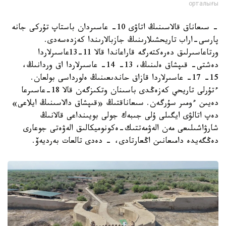
орталығы
- سىعاناق قالاسىنىڭ اتاۋى 10- عاسىردان باستاپ تۇركى جانە
پارسى-اراب تاريحشىلارىنىڭ جازبالارىندا كەزدەسەدى.
ورتاعاسىرلىق دەرەكتەرگە قاراعاندا قالا 11-13عاسىرلاردا
دەشتى- قىپشاق ەلىنىڭ، 13- 14- عاسىرلاردا اق وردانىڭ،
15- 17- عاسىرلاردا قازاق حاندىعىنىڭ ەلورداسى بولعان.
ءتۇرلى تاريحي كەزەڭدى باسىنان وتكىزگەن قالا 18-عاسىرعا
دەيىن ءومىر سۇرگەن. سىعاناقتىڭ «قىپشاق دالاسىنىڭ ايلاعى»
دەپ اتالۋى ايگىلى ۇلى جىبەك جولى بويىنداعى قالانىڭ
شارۋاشىلىعى مەن الەۋمەتتىك-ەكونوميكالىق الەۋەتى جوعارى
دەڭگەيدە دامىعانىن اڭعارتادى، - دەدى تالعات بەرديەۆ.