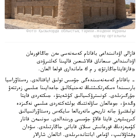
Фото: Қызылорда облыстық тарихи-мәдени мұраны
қорғау орталығы
قازالى اۋدانىنداعى باقاتام كەسەنەسى مەن جاڭاقورعان
اۋدانىنداعى سىعاناق قالاشىعىن قالپىنا كەلتىرۋدى
«قازقايتاجاڭارتۋ» ر م ك ماماندارى قولعا العان.
- باقاتام كەسەنەسىندەگى جۇمىس تولىق اياقتالدى. رەستاۆراسيا
بارىسىندا ەسكەرتكىشتىڭ تەحنيكالىق جاعدايىنا عىلىمي زەرتتەۋ
جۇرگىزىلدى. كونسترۋكسيالىق كۇشەيتۋ، جىكتەردى قايتا
وڭدەۋ، جوعالعان ساۋلەتتىك بولشەكتەردى عىلىمي نەگىزدە
تولىقتىرۋ جانە تاريحي ماتەريالعا سايكەس رەستاۆراتسيالىق
كىرپىشپەن قايتا قالاۋ جۇمىسى ورىندالدى. سونىمەن قاتار
كۇمبەزدىڭ قورعانىش سىلاق قاباتى جاڭارتىلدى. سۋدان
وقشاۋلانىپ، اۋماعى اباتتاندىرىلدى. اتالعان شارالار