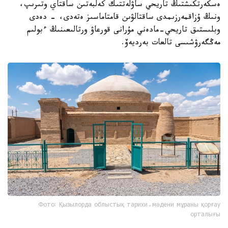
ەسكەرتكىشتىڭ تاريحي ساۋلەتتىك كەلبەتىن ساقتاي وتىرىپ،
ونىڭ ۇزاقمەرزىمدى ساقتالۋىن قامتاماسىز ەتەدى، - دەدى
وبلىستىق تاريحي-مادەني مۇرانى قورعاۋ ورتالىعىنىڭ ءبولىم
مەڭگەرۋشىسى تالعات بەرديەۆ.
Фото: Қызылорда облыстық тарихи-мәдени мұраны қорғау
орталығы