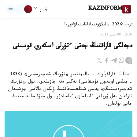
KAZINFORM
ق ز
ترەند:
2026-سايلاۋ
وقيعا
تاعايىنداۋ
اقوردا
15:33, 08 مامىر 2018
ەجەلگى قازاقتىڭ جەتى ءتۇرلى اسكەري قوسىنى
استانا. قازاقپارات - مالىمەتتەر «تۇرىك شەجىرەسىن» (1838
-جىلعى لوندون نۇسقاسى) نەگىز ەتە جازىلدى، بۇل «تۇرىك
شەجىرەسىنىڭ» يەسى شىڭعىسحاننىڭ ۇلكەن بالاسى جوشىدان
تاراعان بەل ۇرپاعى ءابىلعازى ءباحادۇر، ول حيۋا حاندىعىنىڭ
حانى بولعان.