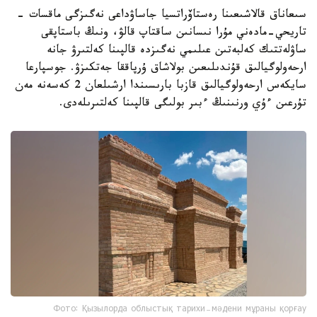
سىعاناق قالاشىعىنا رەستاۆراتسيا جاساۋداعى نەگىزگى ماقسات -
تاريحي-مادەني مۇرا نىسانىن ساقتاپ قالۋ، ونىڭ باستاپقى
ساۋلەتتىك كەلبەتىن عىلىمي نەگىزدە قالپىنا كەلتىرۋ جانە
ارحەولوگيالىق قۇندىلىعىن بولاشاق ۇرپاققا جەتكىزۋ. جوسپارعا
سايكەس ارحەولوگيالىق قازبا بارىسىندا ارشىلعان 2 كەسەنە مەن
تۇرعىن ءۇي ورنىنىڭ ءبىر بولىگى قالپىنا كەلتىرىلەدى.
Фото: Қызылорда облыстық тарихи-мәдени мұраны қорғау