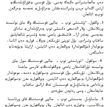
دەپ جالعاستىرادى ەڭبەك يەسى. بۇل قوسىن «قۇراۋىلدىڭ»
ارتىن اڭداپ ەرىپ وتىراتىندىقتان «ەراۋىل» نەمەسە «ەرگەن
توپ» اتالعان.
3. وڭقول. ءۇشىنشى توپ - جالپى قوسىننىڭ وڭ جاق بولىمىنە
ورنالاسقان. ولار الدىنعى ەكىنشى توپ «ەراۋىلدان» ساداق
جەبەسى جەتەر ارا- قاشىقتىق ياعني جەبە ۇشىرىم شالعايلىق
ساقتاپ وتىرادى. بۇل توپتى تۇرىكتەر «وڭ- قول» دەپ اتاسا،
موعولدار (مۇڭعولدار) «وڭعار» دەپ اتايتىن، اراپشا «يۇمەنا»
دەلىنگەن.
4. سولقول. ءتورتىنشى توپ - جالپى قوسىننىڭ سول جاق
بولىمىنە تۇراقتاسقان ياعني «وڭقولدىڭ» قارسى جاعىنا
ورنالاسقان. تۇرىكتەر بۇل قوسىندى «سولقول» دەسە، موعولدار
(مۇڭعولدار) «جوڭعار» دەپ اتايتىن. «وڭقول» مەن «سولقول»
ورتاداعى «جاساۋىل» قوسىنىنان تەڭ ارالىق ساقتاپ
جايعاسقان، وسى رەتپەن جۇرەدى .
5. جاساۋىل. بەسىنشى توپ - جالپى قوسىننىڭ قاق ورتاسىنا
ورنالاسىپ، «قول» دەپ اتالعان. ولار «وڭقول» مەن «سولقول»