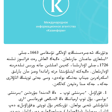
«تۇرىك شەجىرەسىنىڭ» اۋەلگى نۇسقاسى 1663-جىلى
ءابىلعازى جاعىنان جازىلعان. ەڭبەك العاش رەت فرانسوز تىلىنە
1726-جىلى اۋدارىلسا، كەيىن اعىلشىن جانە ورىس تىلدەرىنە
اۋدارىلعان. ەڭبەكتە ايتىلۋىنشا ەرتە زاماندا وعىز حان بارلىق
اسكەرلەرىن جيناپ جەتىگە بولەدى، وسى جەتى توپتىڭ اتاۋلارى
جەكە- جەكە مىنا رەتپەن كەلگەن.
1. قۇراۋىل. ءبىرىنشى توپ - ەڭ الدىندا جۇرەتىن ءبىرىنشى
ءبولىمى. بۇل توپ ارميانىڭ ەڭ الدىڭعى قورعانىس ءارى
شابۋىلشى شەبى بولعان. تۇرىكتەر بۇل توپتى «قۇراۋىل» دەپ