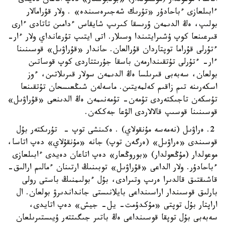
اتاسا، موعولدار (مۇڭعولدار) «بولجوڭعار» دەپ اتاعان دەيدى
ءابىلعازى ءباحادۇر «تۇرىك شەجىرەسىندە» . ولار قۇرامالار
بولىپ، ەڭ الدىمەن ۇرىسقا كىرىپ شايقاس ءدامىن تاتادى ءارى
قىرعىنعا كوپ ۇشىرايتىندا وسىلار. اتى ايتىپ تۇرعانداي ولار ءار-
ءتۇرلى قۇراما توپتاردان قۇرالعان. حاندار «قۇراۋىل» قوسىنىنا
ءار- ءتۇرلى تۇتقىندارمەن باسقا جۇرىتتاردى كوپ قوساتىن
بولعان، سەبەبى قىرىلسا ەڭ الدىمەن سولار قىرىلاتىن، ءوز
اسكەرىنە تىم زاقىم كەلمەيتىن. ماسەلەن شىڭعىسحان تۇتقىنعا
تۇسكەن تاجىكتەردى تۇمەن- تۇمەنىمەن ەڭ الدىنعى «قۇراۋىل»
قوسىنىنا قوسىپ قالالاردى الۋعا جەككەن.
2. ەراۋىل (نەمەسە مۇنقولاي) . ەكىنشى توپ - تۇرىكتەر بۇل
قوسىندى «ەراۋىل» (ەرگەن توپ) جانە «مۇنقۇلاي» دەپ اتاسا،
موعولدار (مۇڭعولدار) «بوروڭعار» دەپ اتاعان دەيدى ءابىلعازى
ءباحادۇر. ولار الداعى «قۇراۋىل» توبىنىڭ ارتىنان ءمالىم ارالىق-
قاشىقتىق قالدىرا ەرىپ وتىرادى، بۇل ءبولىمنىڭ باستى رولى
بارلىق قوسىندار اراسىنداعى بايلانىستى جانداندىرۋ بولعان. ال
اراپتار بۇل توپتى «مۇكدۇمت- يل- جيش» دەپ اتايدى،
سەبەبى بۇل توپقا قوسىنداعى ەڭ باتىر جىگىتتەر ۇيىستىرىلعان