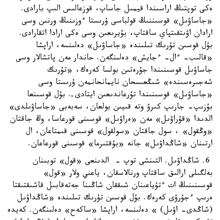
ەكى توپتىڭ اراسىندا قيمىل جاساپ، قوزعالىس الىپ بارادى.
«جاساۋىل» قوسىننىڭ قولباسى ۇرىستا ءوزىنىڭ ورنىن وسى
ارادان اۋىتقىتپاي ساقتاپ، بۇيرىعىن وسى ەكى ارادا اتقارادى.
بۇل قوسىن تۇرىك تىلىندە «جاساۋىل» دەلىنسە، اراپشا
«قالىب- ءال- ءجايش» دەلىنگەن. حاندار مەن پاتشالار وسى
جاساۋىل قوسىنىندا جۇرەتىن بولسا كەرەك، «تۇرىك
شەجىرەسىندە» شىڭعىسحان نايمانحانمەن ۇرىستا وسى
«جاساۋىل» قوسىنىندا تۇرعاندىعىن ايتادى,. بۇل قوسىنعا
بۇزىپ- جارىپ كىرۋ وتە قىيىن بولعان، سەبەبى «جاساۋىلدى»
الدىدا «قۇراۋىل» مەن «ەراۋىل» قوسىنى قورعاسا، وڭ جاقتان
«وڭقول» ، سول جاقتان «سولقول» قوسىنى قىمتاعان، ال
ارتىنان «شاڭداۋىل» جانە «بۇقتىرما» قوسىنى قورعاعان.
6. شاڭداۋىل. التىنشى توپ - الدىنعى «قول» توبىنان
بەلگىلى ارالىق ساقتاپ ورنالاسقان، ياعني ولار «قول»
قوسىنىنىڭ ات ءتۇياعىنان شىققان شاڭىنا جەتەقابىل قاشىقتىقتا
ەرىپ ءجۇرۋى كەرەك. بۇل قوسىن تۇرىك تىلىندە «شاڭداۋىل
(شاڭدى- اۋىل) » دەلىنسە، اراپشا «ساكەح» دەلىنگەن. كەيدە