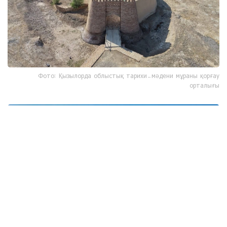
Фото: Қызылорда облыстық тарихи-мәдени мұраны қорғау
орталығы