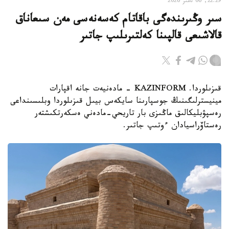
22:29, 06 تامىز 2026
سىر وڭىرىندەگى باقاتام كەسەنەسى مەن سىعاناق
قالاشىعى قالپىنا كەلتىرىلىپ جاتىر
قىزىلوردا. KAZINFORM - مادەنيەت جانە اقپارات
مينيسترلىگىنىڭ جوسپارىنا سايكەس بيىل قىزىلوردا وبلىسىنداعى
رەسپۋبليكالىق ماڭىزى بار تاريحي-مادەني ەسكەرتكىشتەر
رەستاۆراسيادان ءوتىپ جاتىر.