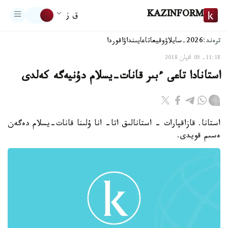
KAZINFORM
ق ز
ترەند:
2026-سايلاۋ
وقيعا
تاعايىنداۋ
اقوردا
11:18, 05 اقپان 2018
استانادا تاعى ءبىر قانات-يسلام دۇنيەگە كەلدى
استانا. قازاقپارات - استانالىق اتا- انا ۇلىنا قانات-يسلام دەگەن
ەسىم قويدى.