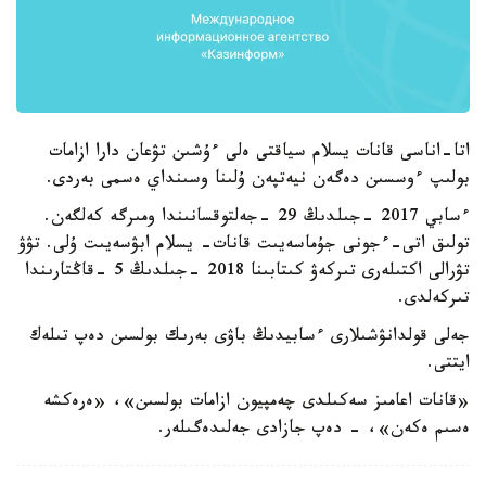
اتا-اناسى قانات يسلام سياقتى ەلى ءۇشىن تۋعان دارا ازامات
بولىپ ءوسسىن دەگەن نيەتپەن ۇلىنا وسىنداي ەسمى بەردى.
ءسابي 2017 -جىلدىڭ 29 -جەلتوقسانىندا ومىرگە كەلگەن.
تولىق اتى-ءجونى جۇماسەيىت قانات- يسلام ابۋسەيىت ۇلى. تۋۋ
تۋرالى اكتىلەرى تىركەۋ كىتابىنا 2018 -جىلدىڭ 5 -قاڭتارىندا
تىركەلدى.
جەلى قولدانۋشىلارى ءسابيدىڭ باۋى بەرىك بولسىن دەپ تىلەك
ايتتى.
«قانات اعامىز سەكىلدى چەمپيون ازامات بولسىن»، «ەرەكشە
ەسىم ەكەن»، - دەپ جازادى جەلىدەگىلەر.