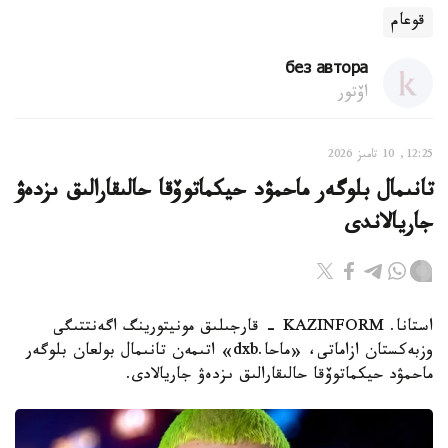
قوعام
без автора
اۆتور
12:25, 10 تامىز 2026
تانىمال بلوگەر ماحمۋد حيكماتوۆقا حالىقارالىق ىزدەۋ
جاريالاندى
استانا. KAZINFORM - قارجىلىق مونيتورينگ اگەنتتىگى
وزبەكستان ازاماتى، «ماحا.dxb» اتىمەن تانىمال بولعان بلوگەر
ماحمۋد حيكماتوۆقا حالىقارالىق ىزدەۋ جاريالادى.