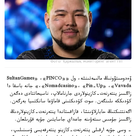
Фото: Қаржылық мониторинг агенттігі
ۆەدومستۆونىڭ مالىمەتىنشە، ول «SultanGames» ،«PINCO»
،«Nomadcasino»، «Pin-Up» ،«Vavada» جانە باسقا دا
زاڭسىز ينتەرنەت-كازينولاردى جارنامالاپ، ناسيحاتتادى دەگەن
كۇدىككە ىلىنگەن. سوت كۇدىكتىنى قاماۋعا سانكتسيا بەرگەن.
اگەنتتىكتىڭ حابارلاۋىنشا، قازاقستاندا ينتەرنەت-كازينولاردىڭ
زاڭسىز جۇمىس ىستەۋىنە جاعداي جاسايتىن جۇيە قۇرىلعان.
- وسى جۇيە ارقىلى ينتەرنەت-كازينو ينتەرفەيسى ۇسىنىلىپ،