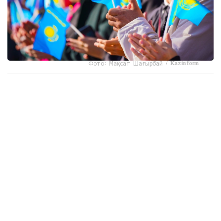
Фото: Мақсат Шағырбай / Kazinform
10-تامىز -اباي كۇنى اتالىپ وتەدى. وسىعان وراي ۇلى اقىننىڭ
ەسىمىنە قاتىستى قىزىقتى ستاتيستيكانى ۇسىنامىز.
بۇگىندە قازاقستاندا اباي ەسىمدى 18961 ادام تۇرادى. بۇل ەسىم
ەڭ كوپ تارالعان وڭىرلەر - استانا قالاسى (2186 ادام)،
تۇركىستان وبلىسى (2008 ادام) جانە الماتى قالاسى (1740
ادام).
اباي ەسىمدى ەڭ ۇلكەن جاستاعى قازاقستاندىق 1932 -جىلى
تۋعان. ال بۇل ەسىمدى يەلەنگەندەردىڭ اراسىندا 30-34 جاس
ارالىعىنداعى ازاماتتار سانى باسىم - 3267 ادام.
اباي ەسىمى جاڭا تۋعان سابيلەرگە دە ءجيى قويىلادى. بيىلعى