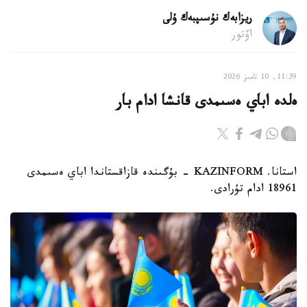
ريزابەك نۇسىپبەك ۇلى
اۆتور
11:39, 10 تامىز 2026
ەلدە اباي ەسىمدى قانشا ادام بار
استانا. KAZINFORM - بۇگىندە قازاقستاندا اباي ەسىمدى
18961 ادام تۇرادى.