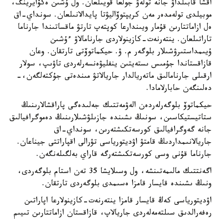
اقشا قابىلداۋ جانە تولەۋ جولعا قويىلعان. ول ۇشىن ەكۆايرينگ،
موبيلدى تولەمدەر مەن كريپتوۆاليۋتا پايدالانىلعان. سونداي-اق
ەل ازاماتتارىن قۇمار ويىندارعا كوپتەپ تارتۋ ماقساتىندا جارناما
تاراتىلعان. ينتەرنەت-كازينولاردى جارنامالاۋ ءۇشىن
ۇيىمداستىرۋشىلار بلوگەر م. ۋ. حيكماتوۆتى تارتقان. وعان
قازاقستاندا جۇمىس ىستەيتىن ينفليۋەنسەرلەردى تاۋىپ، سولار
ارقىلى جارنامالىق ماتەريالدار جاريالاتۋ مىندەتى جۇكتەلگەن،-
دەلىنگەن حابارلامادا.
حيكماتوۆ بلوگەرلەردەن الەۋمەتتىك جەلىدەگى پاراقشالارىنىڭ
ستاتيستيكاسىن، سونىڭ ىشىندە جازىلۋشىلارىنىڭ دەموگرافيالىق
جانە گەوگرافيالىق كورسەتكىشتەرىن، سونداي-اق
جاريالانىمداردىڭ قامتۋ اۋديتورياسى تۋرالى اقپاراتتى جيناعان.
جارناما قۇنى وسى كورسەتكىشتەرگە قاراي بەلگىلەنگەن.
اگەنتتىك مالىمەتىنشە، ول وسىلايشا 35 تەن استام بلوگەردى،
ونىڭ ىشىندە قايسار قامزا ەسىمدى بلوگەردى تارتقان.
اۋديتورياسى كەڭ قايسار قامزا ينتەرنەت-كازينولارعا اپاراتىن
رەفەرالدىق سىلتەمەلەردى جاريالاپ، قازاقستان ازاماتتارىن تىيىم