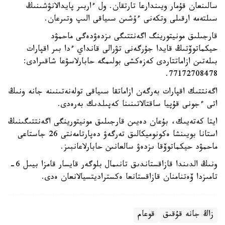
سالىنعان قۇمار ويىندارعا تارتقان. ول ءاربىر پايدالانۋشىنىڭ
سىلتەمە ارقىلى وتكەنى ءۇشىن سىياقى الىپ وتىرعان.
قارجىلىق مونيتورينگ اگەنتتىگى ىزدەۋدەگى ماحمۋد
حيكماتوۆتىڭ قايدا جۇرگەنى تۋرالى قانداي ءدا بىر اقپارات
بىلەتىن ازاماتتاردى كەزەكشى بولىمگە حابارلاسۋعا شاقىرادى:
77172708478.
اگەنتتىك اقپارات بەرگەن ازاماتقا سىياقى تولەنەتىنىنە جانە ونىڭ
اتى ءجونى قۇپيا ساقتالاتىنىنا كەپىلدىك بەرەدى.
ايتا كەتەيىك، بۇعان دەيىن قارجىلىق مونيتورينگى اگەنتتىگىنىڭ
استانا بويىنشا ەكونوميكالىق تەرگەۋ دەپارتامەنتى 26 جاستاعى
ماحمۋد حيكماتوۆقا ىزدەۋ سالعانىن حابارلاعانبىز.
ونىڭ الدىندا قازاقستاندىق تانىمال بلوگەر قايسار قامزا بيىل 6-
تامىزدا ۆەتنامنان قازاقستانعا ەكستراديتسيالانعان ەدى.
زاڭ جانە قۇقىق
قوعام