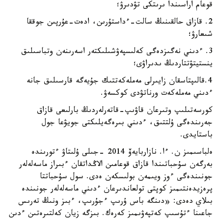
قوعام اراسىندا ىرىتكى تۋدىرۋ؛
2. قازاق حالقىنىڭ سالت-ءداستۇرىن، ادەت-عۇرپىن جوققا
شىعارۋ؛
3. ءدىني نەگىزدەگى كەلىسپەۋشىلىكتەر اسەرىنەن وتباسىلىق
ينستيتۋتتاردىڭ ىدىراۋى؛
4.قالىپتاسقان زايىرلى مەملەكەتتىك جۇيەگە قارسىلىق جانە
ءدىني مەملەكەت ورناتۋدى كوكسەۋ.
كورسەتىلىپ وتىرعان قاۋىپ-قاتەرلەردىڭ بارلىعى قازاق
جەرىندەگى ۇلتتىق، ءدىني بىرەگەيلىكتى جويۋعا جول
باستايدى.
ەلباسىمىز ن. ءا. نازاربايەۆ 2014 -جىلى ۇلىتاۋ ءتورىندە
بەرگەن سۇحباتىندا قازاق قوعامىن الاڭداتقان ءبىراز ماسەلەلەر
جونىندەگى ءوز ويىمەن بولىسكەن ەدى. سول سۇحباتتا
پرەزيدەنتىمىز كوپتى تولعاندىرعان ءدىني ماسەلەلەر جونىندە
بىلاي دەدى: «دىنگە باس ۇرىپ ءجۇرىپ، ءبىز ونىڭ تەرىس
جاعىنا ءتۇسىپ كەتپەۋىمىز كەرەك. بىزگە زيان كەلتىرەتىن ءدىن