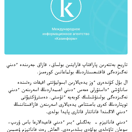
تاريح بەتتەرىن پاراقتاپ قارايتىن بولساق، قازاق جەرىندە ءدىني
نەگىزدەگى قاقتىعىستاردىڭ بولماعانىن كورەمىز.
ال بۇل كۇندەرى ءوز يدەيالارىن ابسوليۋتتى اقيقات رەتىندە
ساناۋشى ءداستۇرلى ەمەس ءدىني اعىمداردىڭ اسەرىنەن ءدىني
نەگىزدەگى بولىنۋشىلىك كوبەيە ءتۇستى. دەسترۋكتيۆتى
توپتاردىڭ كەرى باعىتتاعى يدەيالارى اسەرىنەن قازاقستاننىڭ
ءدىني الاڭىندا فاناتتار قاتارى پايدا بولدى.
ءدىني فاناتيزم - بەلگىلى ءبىر ءدىني قاعيدالارعا باس ۇرىپ،
سوعان تاۋەلدى بولۋدى بىلدىرەدى. العاش رەت فاناتيزم ۇعىمىن