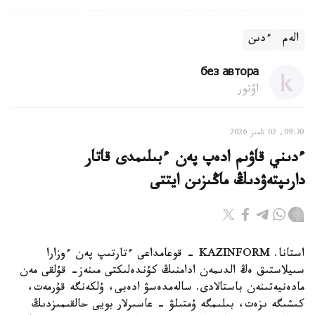
الەم
ءدىن
без автора
اۆتور
09:30, 02 تامىز 2026
ءدىني قاۋىم ادەپ پەن ءبىلىمدى قاتار
دارىپتەۋدىڭ ماڭىزىن ايتتى
استانا. KAZINFORM - قوعامداعى ءتارتىپ پەن ءوزارا
سىيلاستىق ەڭ الدىمەن ادامنىڭ كۇندەلىكتى مىنەز- قۇلقى مەن
مادەنيەتىنەن باستالادى. سالەمدەسۋ ادەبى، ۇلكەنگە قۇرمەت،
كىشىگە ىزەت، بىلىمگە ۇمتىلۋ - عاسىرلار بويى حالقىمىزدىڭ