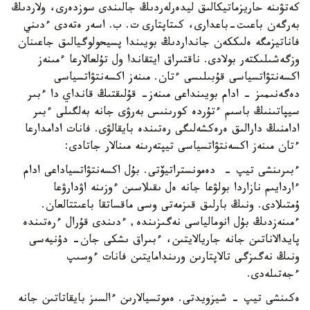
كەتۋىنە حاريزماتيكالىق ليدەرلەردىڭ جالىندى سوزدەرى، ولاردىڭ
بەرگەن باعىت-باعدارى، كىتاپتارى ت. ب. اسەر ەتەدى ءدىني
فاناتيزمگە ەلىككەن جانداردىڭ بويىندا پسيحولوگيالىق جاعىنان
وزگەشىلىكتەر بولادى. ناقتىراق ايتقاندا ول تۇلعالارعا ءمىنەز
اكسەنتۋاتسياسى قۇبىلىسى ءتان. مىنەز اكسەنتۋاتسياسى
دەگەنىمىز - ادام بويىنداعى مىنەز- قۇلىقتىڭ قانداي دا ءبىر
سيپاتىنىڭ باسىم ءتۇردە كورىنىس بەرۋى جانە بەلگىلى ءبىر
ادامنىڭ دارالىق ەرەكشەلىگى رەتىندە بايقالۋى. فانات ادامدارعا
ءتان مىنەز اكسەنتۋاتسياسى تيپتەرىنە مىنالار جاتادى:
ءبىرىنشى تيپ - دەمونستراتيۆتى. بۇل اكسەنتۋاتسياداعى ادام
ءاردايىم نازاردا بولۋعا جانە ەل ىقىلاسىن ءوزىنە اۋدارۋعا
ۇمتىلادى. ونىڭ بارلىق قىزمەتى وسى ماقساتقا باعىتتالعان.
ءمىنەزدىڭ بۇل انومالياسى نەگىزىندە, ءدىندى قۇرال ءرەتىندە
پايدالاناتىن جانە جاريالايتىن، ءبىراق ىشكى جان- دۇنيەسى
ونىڭ نەگىزگى تالاپتارىن ورىندامايتىن فانات ءوسىپ
ءجەتىلەدى.
ەكىنشى تيپ - شيزويدتى. ەموتسيالارىن ءالسىز بايقاتاتىن جانە