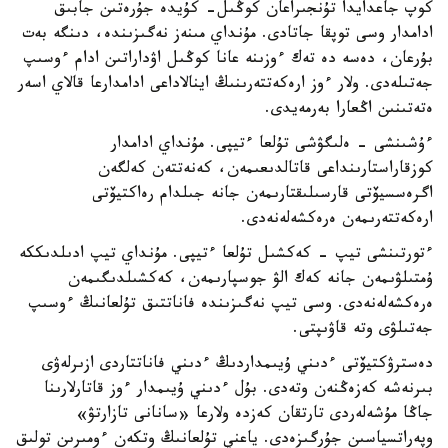
كوپ جاعدايدا تۇنجىراعان كوڭىل- كۇيدە جۇرەتىن جابىق
ادامدار وسى توپقا جاتادى. مۇنداي مىنەز نەگىزىندە، دىنگە بەت
بۇرعان، دەسە دە تەك ءوزىنە عانا كوڭىل اۋداراتىن ادام ءوسىپ
جەتىلەدى. ولار ءوز ارەكەتتەرىنىڭ اينالاداعى ادامدارعا قالاي اسەر
ەتەتىنىن اڭعارا بەرمەيدى.
ءۇشىنشى - ەلىگۋشى تۇلعا ءتيپى. مۇنداي ادامدار
كوزقاراستارىنداعى قاتالدىعىمەن، كەنەتتەن كەلگەن
اگرەسسيۆتى قارسىلىقتارىمەن جانە جىلدام رەاكتيۆتى
ارەكەتتەرىمەن ەرەكشەلەنەدى.
ءتورتىنشى تيپ - كەكشىل تۇلعا ءتيپى. مۇنداي تيپ ادىلدىككە
ۇمتىلۋىمەن جانە كەك الۋ جوسپارىمەن، كەكشىلدىگىمەن
ەرەكشەلەنەدى. وسى تيپ نەگىزىندە فاناتتىق تۇلعانىڭ ءوسىپ
جەتىلۋى وتە قاۋىپتى.
دەسترۋكتيۆتى ءدىني ۇيىمداردىڭ ءدىني فاناتتاردى ازىرلەۋى
بىرنەشە كەزەڭنەن وتەدى. بۇل ءدىني ۇيىمدار ءوز قاتارلارىنا
جاڭا مۇشەلەردى تارتقان كەزدە ولارعا «سانانى تازارتۋ»
وپەراتسياسىن جۇرگىزەدى. ياعني تۇلعانىڭ وتكەن ءومىرىن تولىق