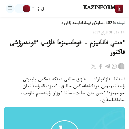
KAZINFORM
ق ز
ترەند:
2026-سايلاۋ
وقيعا
تاعايىنداۋ
اقوردا
19:14, 31 قازان 2017
ءدىني فاناتيزم - قوعامىمىزعا قاۋىپ ءتوندىرۋشى
فاكتور
استانا. قازاقپارات - قازاق حالقى دىنگە دەگەن بايىپتى
ۇستانىمىمەن ەرەكشەلەنگەن حالىق. ءبىزدىڭ ۇستانعان
جولىمىزدا ءدىن مەن سالت-سانا ءوزارا ۇيلەسىم تاۋىپ،
ساباقتاسقان.