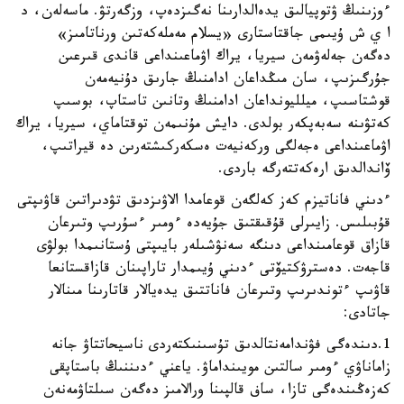
ءوزىنىڭ ۋتوپيالىق يدەالدارىنا نەگىزدەپ، وزگەرتۋ. ماسەلەن، د
ا ي ش ۇيىمى جاقتاستارى «يسلام مەملەكەتىن ورناتامىز»
دەگەن جەلەۋمەن سيريا، يراك اۋماعىنداعى قاندى قىرعىن
جۇرگىزىپ، سان مىڭداعان ادامنىڭ جارىق دۇنيەمەن
قوشتاسىپ، ميلليونداعان ادامنىڭ وتانىن تاستاپ، بوسىپ
كەتۋىنە سەبەپكەر بولدى. دايش مۇنىمەن توقتاماي، سيريا، يراك
اۋماعىنداعى ەجەلگى وركەنيەت ەسكەركىشتەرىن دە قيراتىپ،
ۆاندالدىق ارەكەتتەرگە باردى.
ءدىني فاناتيزم كەز كەلگەن قوعامدا الاۋىزدىق تۋدىراتىن قاۋىپتى
قۇبىلىس. زايىرلى قۇقىقتىق جۇيەدە ءومىر ءسۇرىپ وتىرعان
قازاق قوعامىنداعى دىنگە سەنۋشىلەر بايىپتى ۇستانىمدا بولۋى
قاجەت. دەسترۋكتيۆتى ءدىني ۇيىمدار تاراپىنان قازاقستانعا
قاۋىپ ءتوندىرىپ وتىرعان فاناتتىق يدەيالار قاتارىنا مىنالار
جاتادى:
1.دىندەگى فۋندامەنتالدىق تۇسىنىكتەردى ناسيحاتتاۋ جانە
زاماناۋي ءومىر سالتىن مويىنداماۋ. ياعني ءدىننىڭ باستاپقى
كەزەڭىندەگى تازا، ساف قالپىنا ورالامىز دەگەن سىلتاۋمەنەن