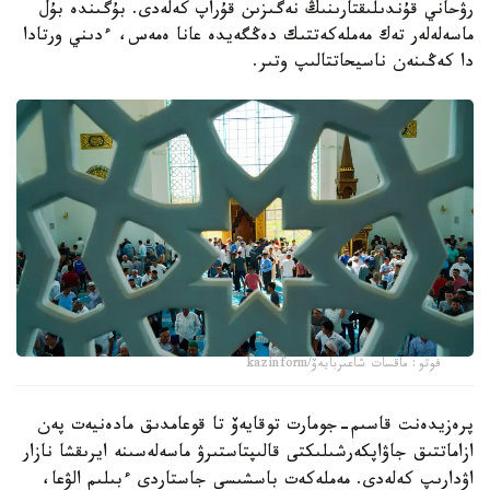
رۋحاني قۇندىلىقتارىنىڭ نەگىزىن قۇراپ كەلەدى. بۇگىندە بۇل
ماسەلەلەر تەك مەملەكەتتىك دەڭگەيدە عانا ەمەس، ءدىني ورتادا
دا كەڭىنەن ناسيحاتتالىپ وتىر.
فوتو: ماقسات شاعىربايەۆ/kazinform
پرەزيدەنت قاسىم-جومارت توقايەۆ تا قوعامدىق مادەنيەت پەن
ازاماتتىق جاۋاپكەرشىلىكتى قالىپتاستىرۋ ماسەلەسىنە ايرىقشا نازار
اۋدارىپ كەلەدى. مەملەكەت باسشىسى جاستاردى ءبىلىم الۋعا،