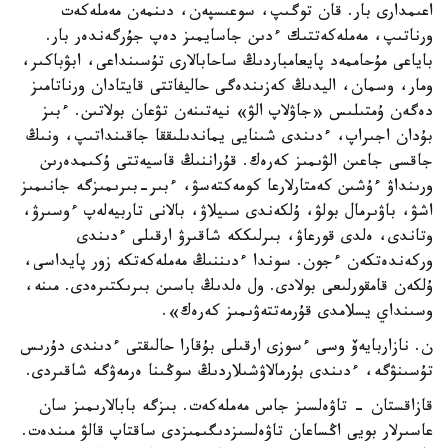
اعىمدارى بار. قان توگىپ، سوعىسپەن، دىنمەن مەملەكەت
ورناتىپ، مەملەكەتتىك ءدىن جاسايمىز دەپ جۇرگەندەر بار.
باياعى مۇحاممەد پايعامباردىڭ ساحابالارى تۇسىنداعى، ابۋباكىر،
ومار، وسمان، اليدىڭ كەزىندەگى حاليفاتتى قايتادان ورناتامىز
دەگەن ۇمتىلىس «جاۋلاپ الۋ» نيەتىنەن تۋعان بولاتىن. ءبىز
بۇدان اجىراپ، ءدىندى شىنايى يماندىلىققا جاقىنداتىپ، ونىڭ
جاقسى جاعىن الۋىمىز كەرەك. قۇراننىڭ قاسيەتتى ۇكىمدەرىن
ورىنداۋ ءۇشىن كەمتارلارعا كومەكتەسۋ، ءبىر-بىرىمىزگە جانىمىز
اشۋ، باۋىرمال بولۋ، ۇلكەندى سىيلاۋ، بالانى تاربيەلەپ ءوسىرۋ،
وتاندى، ەلدى قورعاۋ، بىرلىككە شاقىرۋ ارقىلى ءدىندى
وركەندەتكەن ءجون. سوندا ءدىننىڭ مەملەكەتكە زور پايداسى،
ۇلكەن قامقورلىعى بولادى. ول ەلدىڭ باسىن بىرىكتىرەدى. مىنە،
وسىنداي يسلامدى قۇرمەتتەۋىمىز كەرەك».
ن. نازاربايەۆ وسى ءسوزى ارقىلى بۇقارا حالىقتى ءدىندى دۇرىس
تۇسىنۋگە، ءدىندى بۇرمالاۋشىلاردىڭ سوڭىنا ەرمەۋگە شاقىردى.
قازاقستان - تاۋەلسىز جاس مەملەكەت. بىزگە بابالارىمىز سان
عاسىرلار بويى اڭساعان تاۋەلسىزدىگىمىزدى ساقتاپ قالۋ مىندەت.