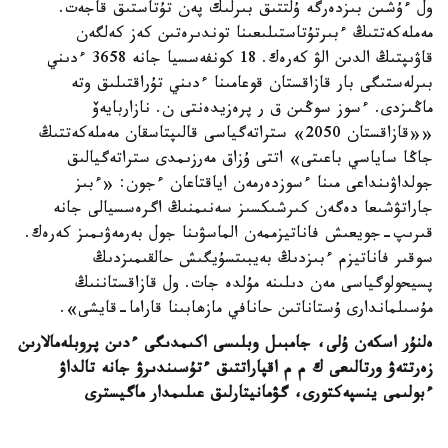
ول ءۇشىن بىزدەرگە ۇلتتىق بىرلىك پەن تۇتاستىق قاجەت.
مەملەكەتتىڭ ءبىرتۇتاستىلىعىنا توندىرەتىن كەز كەلگەن
قاۋىپتىڭ الدىن الۋ كەرەك. 18 كونفەسسيا جانە 3658 ءدىني
بىرلەستىگى بار قازاقستان قوعامىنا ءدىني تۇراقتىلىق وتە
ماڭىزدى. ءسوز سوڭىن ق ر پرەزيدەنتى ن. نازاربايەۆ
««قازاقستان 2050» ستراتەگياسى قالىپتاسقان مەملەكەتتىڭ
جاڭا ساياسي باعىتى» اتتى ۇزاق مەرزىمدى ستراتەگيالىق
جولداۋىنداعى مىنا ءسوزدەرمەن اياقتاعان ءجون: «ءبىز
جاراتۋشىعا دەگەن كىرشىكسىز سەنىمنىڭ اگرەسسيالى جانە
قىرىپ-جويعىش فاناتيزممەن الماسۋىنا جول بەرمەۋىمىز كەرەك.
سوقىر فاناتيزم ءبىزدىڭ بەيبىتسۇيگىش حالقىمىزدىڭ
پسيحولوگياسى مەن دىلىنە مۇلدە جات. ول قازاقستاننىڭ
مۇسىلماندارى ۇستاناتىن حانافي مازھابىنا قاراما-قايشى».
ەلنۇر اسكەن ۇلى، جامبىل وبلىسى اكىمدىگى ءدىن پروبلەمالارىن
زەرتتەۋ ورتالىعى ك م م اقپاراتتىق ءتۇسىندىرۋ جانە تالداۋ
ءبولىمى ينسپەكتورى، گۋمانيتارلىق عىلىمدار ماگيسترى