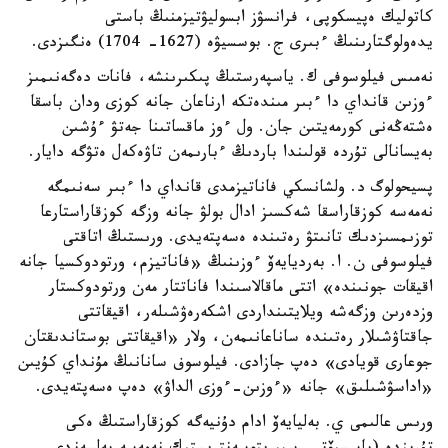
كاتوليك ەپيسكوپى، فرانسۋز ابسوليۋتيزمنىڭ باستى
يدەولوگتارىنىڭ ءبىرى ج. بوسسيۋە (1627- 1704) ەنگىزدى.
نەمىس فيلوسوفى ك. ياسپەرستىڭ پىكىرىنشە، فانات دەگەنىمىز
ءوزىن قانداي دا ءبىر مىندەتكە ارناعان جانە كوزى ودان باسقا
ەشتەڭەنى كورمەيتىن جان. ول ءوز ماقساتىنا جەتۋ ءۇشىن
بەيسانالى تۇردە قولىندا باردىڭ ءبارىمەن تاۋەكەل ەتۋگە دايار.
پسيحولوگ د. ولشانسكي فاناتيزمدى قانداي دا ءبىر سەنىمگە
نەمەسە كوزقاراسقا شەكسىز ادال بولۋ جانە وزگە كوزقاراستارعا
توزىمسىزدىك تانىتۋ رەتىندە ەسەپتەيدى. ورىستىڭ اتاقتى
فيلوسوفى ن. ا. بەرديايەۆ ءوزىنىڭ «فاناتيزم، ورتودوكسيا جانە
اقيقات جونىندە» اتتى ماقالاسىندا فاناتتار مەن ورتودوكستار
وزدەرىن وزگەشە ويلايتىنداردى اشكەرەۋشىلەر، اقيقاتتى
جاقتاۋشىلار رەتىندە ساناعانىمەن، ولار «اقيقاتتى بوستاندىقتان
جوعارى قويادى» دەپ جازادى. فيلوسوف سانانىڭ مۇنداي كۇيىن
«اداسۋشىلىق» جانە «ءوزىن-ءوزى الداۋ» دەپ ەسەپتەيدى.
ورىس عالىمى ي. بەليايەۆ ادام دۇنيەگە كوزقاراستىڭ ەكى