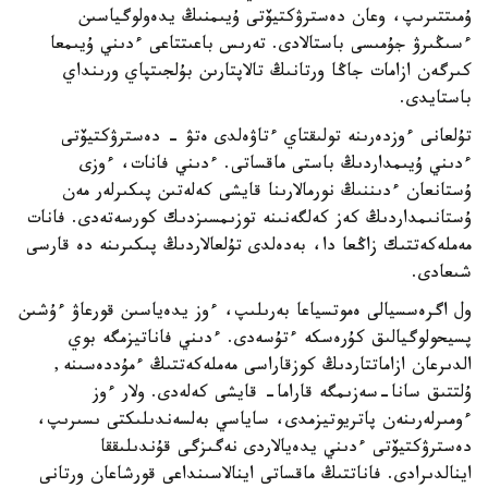
ۇمىتتىرىپ، وعان دەسترۋكتيۆتى ۇيىمنىڭ يدەولوگياسىن
ءسىڭىرۋ جۇمىسى باستالادى. تەرىس باعىتتاعى ءدىني ۇيىمعا
كىرگەن ازامات جاڭا ورتانىڭ تالاپتارىن بۇلجىتپاي ورىنداي
باستايدى.
تۇلعانى ءوزدەرىنە تولىقتاي ءتاۋەلدى ەتۋ - دەسترۋكتيۆتى
ءدىني ۇيىمداردىڭ باستى ماقساتى. ءدىني فانات، ءوزى
ۇستانعان ءدىننىڭ نورمالارىنا قايشى كەلەتىن پىكىرلەر مەن
ۇستانىمداردىڭ كەز كەلگەنىنە توزىمسىزدىك كورسەتەدى. فانات
مەملەكەتتىك زاڭعا دا، بەدەلدى تۇلعالاردىڭ پىكىرىنە دە قارسى
شىعادى.
ول اگرەسسيالى ەموتسياعا بەرىلىپ، ءوز يدەياسىن قورعاۋ ءۇشىن
پسيحولوگيالىق كۇرەسكە ءتۇسەدى. ءدىني فاناتيزمگە بوي
الدىرعان ازاماتتاردىڭ كوزقاراسى مەملەكەتتىڭ ءمۇددەسىنە,
ۇلتتىق سانا-سەزىمگە قاراما- قايشى كەلەدى. ولار ءوز
ءومىرلەرىنەن پاتريوتيزمدى، ساياسي بەلسەندىلىكتى ىسىرىپ،
دەسترۋكتيۆتى ءدىني يدەيالاردى نەگىزگى قۇندىلىققا
اينالدىرادى. فاناتتىڭ ماقساتى اينالاسىنداعى قورشاعان ورتانى