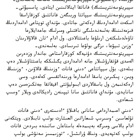
تۇرىندە (پاسسيۆتى-سپيريتوسەنتريستىك نەمەسە بەلسەندى-
سپيريتوسەنتريستىك) فاناتقا اينالاتىنىن ايتادى. پاسسيۆتى-
سپيريتوسەنتريستىك سيپاتتا وربىگەن فاناتتىق كوزقاراسقا
اسكەت ادامداردىڭ ارەكەتى جاتادى. مۇنداي توپتاعى ادامداردىڭ
قىزمەتىنىڭ بەلسەندىلىگى ناقتىلى ومىرلىك جاعدايلارعا
تاۋەلدىلىكتەن ارىلۋعا باعىتتالادى. ول ادام ءتان قالاۋلارىنان
ءوزىن تىيۋعا، ىزگى بولۋعا تىرىسادى. بەلسەندى-
سپيريتوسەنتريستىك دۇنيەگە كوزقاراستاعى جاندار وزدەرىن
الەمدى قۇتقارۋشىلار جانە ادامداردى يگىلىككە باعىتتاۋشىلار دەپ
بىلەدى. بۇل سيپاتتاعى ءدىني فانات ءوزىنىڭ قالاۋىن، ءوزىنىڭ
ويىن، پىكىرىن باسقا ادامدارعا ورىنداتقىسى كەلەدى. وسى
ارەكەتىمەن ول باسقالاردى ابسوليۋتتى اقيقاتقا جەتكىزەمىن دەپ
سانايدى. مۇنداي فاناتتىق سانا تيپىنەن راديكالدى ويلار ءوسىپ
شىعادى.
ءدىني اعىمدارداعى سانانى باقىلاۋ ءادىستەرى ءدىني فانات
تۇلعاسىن ءوسىرىپ شىعاراتىن العىشارت بولىپ تابىلادى. ويتكەنى
ادام بالاسى ومىرگە بەيىمدەلە باستاعان ساتىندە بىردەن فانات
بولىپ كەتپەيدى. ونىڭ ۇرانشىل، ءتوزىمسىز سەنۋشى بولىپ