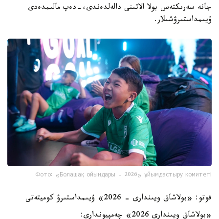
جانە سەرىكتەس بولا الاتىنى دالەلدەندى،-دەپ مالىمدەدى
ۇيىمداستىرۋشىلار.
Фото: «Болашақ ойындары – 2026» ұйымдастыру комитеті
فوتو: «بولاشاق ويىندارى - 2026» ۇيىمداستىرۋ كوميتەتى
«بولاشاق ويىندارى 2026» چەمپيوندارى: