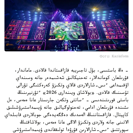
Фото: Kazinform
- ەڭ باستىسى، بۇل تاجىريبە قازاقستاندا قالادى. ماماندار،
قۇرىلعان كوماندالار، تەحنيكالىق شەشىمدەر جانە وسىنداي
اۋقىمداعى ءىس-شارالاردى قالاي وتكىزۋ كەرەكتىگى تۋرالى
تۇسىنىك قالادى. «بولاشاق ويىندارى 2026» ءتۋرنيرىنىڭ
باستى قورىتىندىسى - ءساتتى وتكەن جارىستار عانا ەمەس، ەل
ىشىندە قۇرىلعان ادامي، تەحنولوگيالىق جانە ۇيىمداستىرۋشىلىق
كاپيتال. قازاقستاننىڭ الەمدىك دەڭگەيدەگى جوبالاردى قابىلداي
الاتىنى جانە ولاردى وتكىزۋ الاڭى عانا ەمەس، بولاشاقتىڭ
سپورتتىق ءىس-شارالارىن قۇرۋدا تولىققاندى ۇيىمداستىرۋشى