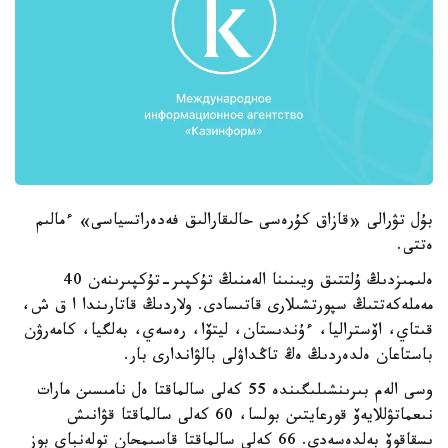
بۇل تۋرالى «قازاق كۇرەسى حالىقارالىق فەدەراتسياسى» ءمالىم
ەتتى.
ەلىمىزدىڭ ۇلتتىق ويىنىنا الەمنىڭ تۇكپىر-تۇكپىرىنەن 40
مەملەكەتتىڭ سپورتشىلارى قاتىسادى. ولاردىڭ قاتارىندا ا ق ش،
قىتاي، اۆستراليا، ءۇندىستان، ليتۆا، رەسەي، بەلگيا، كامەرۋن
باستاعان ەلدەردىڭ ەڭ تاڭداۋلى بالۋاندارى بار.
وسى الەم بىرىنشىلىگىندە 55 كەلى سالماقتا ەل نامىسىن مارات
نىعماتۋللايەۆ قورعايتىن بولسا، 60 كەلى سالماقتا قۋانىش
ىسقاقوۆ بەلدەسەدى. 66 كەلى سالماقتا قاسىمحان تولەنباي بوز