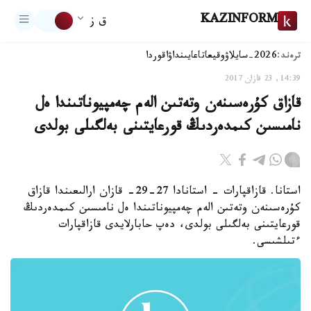
KAZINFORM
ق ز
ترەند:
2026-سايلاۋ
وقيعا
تاعايىنداۋ
اقوردا
14:39, 23 قازان 2017
قازاق كۇرەسىنەن وتەتىن الەم چەمپيوناتىندا ەل
نامىسىن كىمدەردىڭ قورعايتىنى بەلگىلى بولدى
استانا. قازاقپارات - استانادا 27-29- قازان ارالىعىندا قازاق
كۇرەسىنەن وتەتىن الەم چەمپيوناتىندا ەل نامىسىن كىمدەردىڭ
قورعايتىنى بەلگىلى بولدى، دەپ حابارلايدى قازاقپارات
ءتىلشىسى.