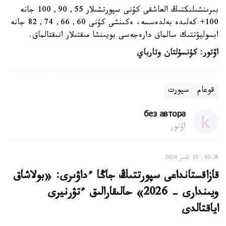
بىرىنشىلىكتىڭ العاشقى كۇنى سپورتشىلار 55, 90, 100 جانە
100+ كەلىدە بەلدەسسە، ەكىنشى كۇنى 60, 66, 74, 82 جانە
ابسوليۋتتىك سالماق دارەجەسى بويىنشا مىقتىلار انىقتالماق.
اۆتور: كۇنسۇلتان وتارباي
قوعام
سپورت
без автора
اۆتور
09:38, 10 تامىز 2026
قازاقستانداعى سپورتتىڭ جاڭا ءداۋىرى: «بولاشاق
ويىندارى - 2026» حالىقارالىق ءتۋرنيرى
اياقتالدى