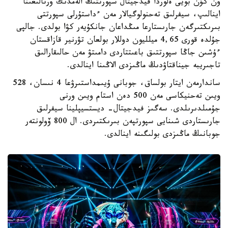
ون كۇن بويى ەلوردا فيدجيتال سپورتتىڭ الەمدىك ورتالىعىنا
اينالىپ، سيفرلىق تەحنولوگيالار مەن ءداستۇرلى سپورتتى
بىرىكتىرگەن جارىستارعا مىڭداعان جانكۇيەر كۋا بولدى. جالپى
جۇلدە قورى 4,65 ميلليون دوللار بولعان تۋرنير قازاقستان
ءۇشىن جاڭا سپورتتىق باعىتتاردى دامىتۋ مەن حالىقارالىق
تاجىريبە جيناقتاۋدىڭ ماڭىزدى الاڭىنا اينالدى.
ساندارمەن ايتار بولساق، جوبانى ۇيىمداستىرۋعا 4 نىسان، 528
ويىن تەحنيكاسى مەن 500 دەن استام ويىن ورنى
جۇمىلدىرىلدى. سەگىز فيدجيتال- ديستسيپلينا سيفرلىق
جارىستاردى شىنايى سپورتپەن بىرىكتىردى. ال 800 ۆولونتەر
جوبانىڭ ماڭىزدى بولىگىنە اينالدى.