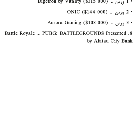
• 1 ورىن - Bigetron by Vitality ($315 000)
• 2 ورىن - ONIC ($144 000)
• 3 ورىن - Aurora Gaming ($108 000)
8. Battle Royale - PUBG: BATTLEGROUNDS Presented
by Alatau City Bank
• 1 ورىن: 17 Gaming ($300 000)
• 2 ورىن: GAM The Expendables ($120 000)
• 3 ورىن: Team Vitality ($100 000)
ايتا كەتەيىك، 29-شىلدەدە استانادا «بولاشاق ويىندارى -
2026» ءتۋرنيرىنىڭ اشىلۋ ءراسىمى ءوتتى.
سايىستا 34 ەلدىڭ 800 دەن استام وكىلى باق سىنادى. تۋرنيردە
سپورتشىلار فيدجيتال- فۋتبول، فيدجيتال- باسكەتبول،
فيدجيتال- جەكپە- جەك، فيدجيتال- شۋتەر، فيدجيتال- بي،
Dota 2, Mobile Legends: Bang Bang جانە PUBG:
Battlegrounds سەكىلدى 8 باعىت بويىنشا كۇش سىناستى.