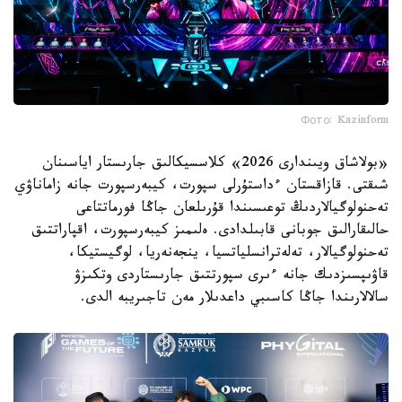
Фото: Kazinform
«بولاشاق ويىندارى 2026» كلاسسيكالىق جارىستار اياسىنان
شىقتى. قازاقستان ءداستۇرلى سپورت، كيبەرسپورت جانە زاماناۋي
تەحنولوگيالاردىڭ توعىسىندا قۇرىلعان جاڭا فورماتتاعى
حالىقارالىق جوبانى قابىلدادى. ەلىمىز كيبەرسپورت، اقپاراتتىق
تەحنولوگيالار، تەلەترانسلياتسيا، ينجەنەريا، لوگيستيكا،
قاۋىپسىزدىك جانە ءىرى سپورتتىق جارىستاردى وتكىزۋ
سالالارىندا جاڭا كاسىبي داعدىلار مەن تاجىريبە الدى.