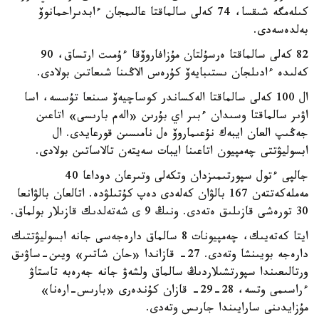
كىلەمگە شىقسا، 74 كەلى سالماقتا عالىمجان ءابدىراحمانوۆ
بەلدەسەدى.
82 كەلى سالماقتا ەرسۇلتان مۇزافاروۆقا ءۇمىت ارتساق، 90
كەلىدە ءادىلجان ىستىبايەۆ كۇرەس الاڭىنا شىعاتىن بولادى.
ال 100 كەلى سالماقتا الەكساندر كوساچيەۆ سىنعا تۇسسە، اسا
اۋىر سالماقتا وسىدان ءبىر اي بۇرىن «الەم بارىسى» اتاعىن
جەڭىپ العان ايبەك نۇعىماروۆ ەل نامىسىن قورعايدى. ال
ابسوليۋتتى چەمپيون اتاعىنا ايبات سەيتەن تالاساتىن بولادى.
جالپى ءتول سپورتىمىزدان وتكەلى وتىرعان دوداعا 40
مەملەكەتتەن 167 بالۋان كەلەدى دەپ كۇتىلۋدە. اتالعان بالۋانعا
30 تورەشى قازىلىق ەتەدى. ونىڭ 9 ى شەتەلدىك قازىلار بولماق.
ايتا كەتەيىك، چەمپيونات 8 سالماق دارەجەسى جانە ابسوليۋتتىك
دارەجە بويىنشا وتەدى. 27- قازاندا «حان شاتىر» ويىن-ساۋىق
ورتالىعىندا سپورتشىلاردىڭ سالماق ولشەۋ جانە جەرەبە تاستاۋ
ءراسىمى وتسە، 28-29- قازان كۇندەرى «بارىس-ارەنا»
مۇزايدىنى سارايىندا جارىس وتەدى.