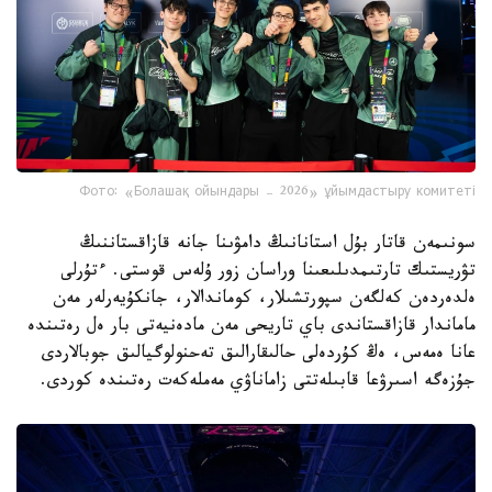
Фото: «Болашақ ойындары – 2026» ұйымдастыру комитеті
سونىمەن قاتار بۇل استانانىڭ دامۋىنا جانە قازاقستاننىڭ
تۋريستىك تارتىمدىلىعىنا وراسان زور ۇلەس قوستى. ءتۇرلى
ەلدەردەن كەلگەن سپورتشىلار، كوماندالار، جانكۇيەرلەر مەن
ماماندار قازاقستاندى باي تاريحى مەن مادەنيەتى بار ەل رەتىندە
عانا ەمەس، ەڭ كۇردەلى حالىقارالىق تەحنولوگيالىق جوبالاردى
جۇزەگە اسىرۋعا قابىلەتتى زاماناۋي مەملەكەت رەتىندە كوردى.