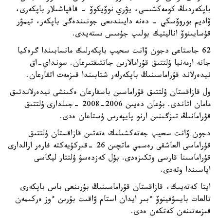
باپكەردىڭ كومەكشىسى، يۋري نوۆيكوۆ - قاقپاشىلار باپكەرى،
ۆاديم بوروۆسكي - دەنە دايىندىعى جونىندەگى باپكەر، تيمۋر
قۇسايىنوۆ اناليتيك بولىپ جۇمىس ىستەيدى.
62 جاستاعى دجون ۆانت سحيپ باپكەرلىك مانسابىندا گرەكيا
جانە ارمەنيا ۇلتتىق قۇرامالارىن جاتتىقتىرعان. سونداي-اق
نيدەرلاند قۇراماسىنىڭ باپكەرلەر شتابىندا قىزمەت اتقارعان.
ول قازاقستان ۇلتتىق قۇراماسىن باسقارعان ەكىنشى نيدەرلاندتىق
مامان اتاندى. بۇعان دەيىن 2006-2008 -جىلدارى ۇلتتىق
قۇرامانىڭ تىزگىنىن ارنو پايپەرس ۇستاعان ەدى.
دجون ۆانت سحيپ جەتەكشىلىك ەتەتىن قازاقستان ۇلتتىق
قۇراماسى العاشقى رەسمي ماتچىن 26 -قىركۇيەكتە فارەر ارالدارى
قۇراماسىنا قارسى وتكىزەدى. بۇل كەزدەسۋ ۇلتتار ليگاسى
اياسىندا وتەدى.
ايتا كەتەيىك، قازاقستان قۇراماسىنىڭ بۇرىنعى باس باپكەرى
تالعات بايسۋفينوۆ ءبىر ايدان استام ۋاقىت بۇرىن ءوز ەركىمەن
قىزمەتىنەن كەتكەن ەدى.