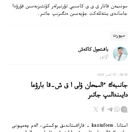
سونىمەن قاتار ق ف ف كاسىبي تۋرنيرلەر كۇنتىزبەسىن قۇرۋدا
جاساندى ينتەللەكت جۇيەسىن ەنگىزىپ جاتىر.
سپورت
باقىتجول كاكەش
اۆتور
08:55, 07 تامىز 2026
جانىبەك ءالىمحان ۇلى ا ق ش-قا بارۋعا
دايىندالىپ جاتىر
استانا. kazinform - قازاقستاندىق بوكسشى، الەم چەمپيونى