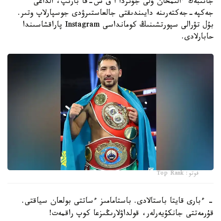
جانىبەك ءالىمحان ۇلى جۋىردا ا ق ش-قا بارىپ، الداعى
جەكپە-جەكتەرىنە دايىندىقتى جالعاستىرۋدى جوسپارلاپ وتىر.
بۇل تۋرالى سپورتشىنىڭ كومانداسى Instagram پاراقشاسىندا
حابارلادى.
فوتو: Top Rank
- ءبارى قايتا باستالادى. باستامامىز ءساتتى بولعان سياقتى.
قۇرمەتتى جانكۇيەرلەر، قولداۋلارىڭىزعا كوپ راقمەت!