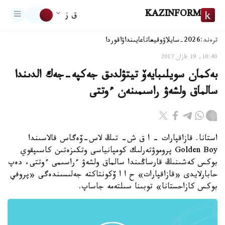
KAZINFORM
ق ز
ترەند:
2026-سايلاۋ
وقيعا
تاعايىنداۋ
اقوردا
10:40, 19 قازان 2017
بەكمان سويلىبايەۆ تيتۋلدىق جەكپە-جەك الدىندا
سالماق ولشەۋ راسىمىنەن ءوتتى
استانا. قازاقپارات - ا ق ش- تىڭ لاس-ۆەگاس قالاسىندا
Golden Boy پروموۋتەرلىك كومپانياسى وتكىزەتىن كاسىپقوي
بوكس كەشىنىڭ قارساڭىندا سالماق ولشەۋ ءراسىمى ءوتتى، دەپ
حابارلايدى «قازاقپارات» ح ا ا ۆكونتاكتە جەلىسىندەگى «پروفي
بوكس كازاحستانا» توبىنا سىلتەمە جاساپ.