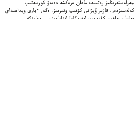
جەرلەستەرىڭىز رەتىندە ماعان ەرەكشە دەمەۋ كورسەتىپ
كەلەسىزدەر. قازىر ۆيزانى كۇتىپ وتىرمىز. ەگەر ءبارى ويداعىداي
بولسا، جاقىن كۇندەرى امەريكاعا اتتانامىز، - دەلىنگەن
حابارلامادا.
بۇعان دەيىن جانىبەك ءالىمحان ۇلى جاڭا سالماق دارەجەسىندە
WBO رەيتينگىندە جەكپە-جەكسىز-اق ەكىنشى ورىنعا
كوتەرىلگەنى حابارلانعان بولاتىن.
ءالىمحان ۇلى سوڭعى جەكپە-جەگىن 2025 -جىلعى 5-
ساۋىردە استانادا وتكىزىپ، فرانسيالىق اناۋەل نگاميسسەنگەنى
نوكاۋتپەن جەڭدى. سول كەزدەسۋدە ول ورتا سالماقتاعى WBO
جانە IBF چەمپيوندىق بەلبەۋلەرىن ءساتتى قورعاعان ەدى.
كەيىن ورتا سالماقتاعى WBA چەمپيونىمەن وتەتىن بىرىكتىرۋ
جەكپە-جەگى قارساڭىندا قارسىلاسىنىڭ دوپينگ سىناماسى وڭ
ناتيجە كورسەتىپ، كەزدەسۋ وتپەي قالدى. قارسىلاسى 2026
-جىلدىڭ جەلتوقسانىنا دەيىن سپورتتان شەتتەتىلىپ، IBF
تيتۋلىنان ايىرىلدى. ال جانىبەكتىڭ WBO چەمپيوندىق بەلبەۋى
وزىندە ساقتالىپ قالدى.