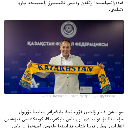
فەدەراتسياسىندا وتكەن رەسمي تانىستىرۋ راسىمىندە جاريا
ەتىلدى.
Фото: Казахстанская федерация футбола
سونىمەن قاتار ۇلتتىق قۇرامانىڭ باپكەرلەر شتابىنا نۇربول
جۇماسقاليەۆ قوسىلدى. ول باس باپكەردىڭ كومەكشىسى قىزمەتىن
اتقارادى. وعان قوسا شتاب قۇرامىندا ەلدوس احمەتوۆ - باس