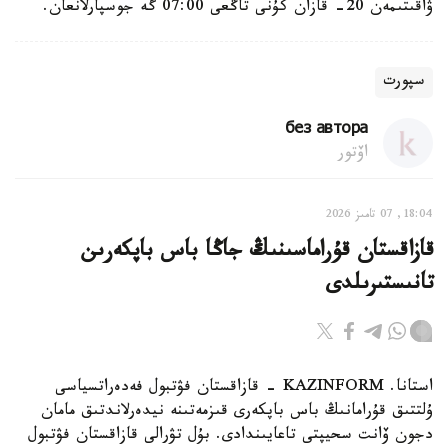
ۋاقىتىمەن 20- قازان كۇنى تاڭعى 07:00 گە جوسپارلانعان.
سپورت
без автора
اۆتور
18:04, 07 تامىز 2026
قازاقستان قۇراماسىنىڭ جاڭا باس باپكەرىن
تانىستىرىلدى
استانا. KAZINFORM - قازاقستان فۋتبول فەدەراتسياسى
ۇلتتىق قۇرامانىڭ باس باپكەرى قىزمەتىنە نيدەرلاندتىق مامان
دجون ۆانت سحيپتى تاعايىندادى. بۇل تۋرالى قازاقستان فۋتبول