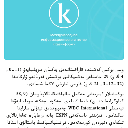
وسى بوكس كەشىندە قازاقستاندىق بەكمان سويلىبايەۆ (11-0,
4 ك و) 29 جاستاعى مەكسيكالىق بوكسشى فەرناندو ۆارگاسقا
(32-12-3, 21 ك و) قارسى شارشى الاڭعا شىعادى.
بوكسشىلار ءبىرىنشى جەڭىل سالماقتىڭ تالاپتارىنان (58,9
كيلوگرامعا دەيىن) شىعا ءبىلدى. جەكپە-جەكتە سويلىبايەۆقا
تيەسىلى WBC International چەمپيوندىق تيتۋلى ساراپقا
سالىنادى. قىزىقتى باسەكەنى ESPN جانە «حابار» تەلەارنالارى
تىكەلەي ەفيردەن كورسەتەدى. ترانسلياتسيانىڭ باستالۋى استانا