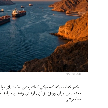
Фото: ЖИ
ەگەر كەلىسىمگە كەدەرگى كەلتىرەتىن جاعدايلار بولم
دەگەنمەن يران ورمۋز بۇعازى ارقىلى وتەتىن بارلىق ك
ەسكەرتتى.