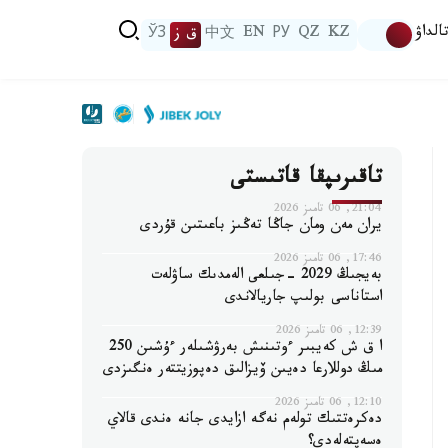
الداۋ
KZ
QZ
РУ
EN
中文
ق ز
ЎЗ
تاقىرىپقا قاتىستى
21:04, 06 تامىز 2026
يران مەن ومان جاڭا تەڭىز باعىتىن قۇردى
17:46, 06 تامىز 2026
بەيجىڭ 2029 -جىلعى الەمدىك ساۋلەت
استاناسى بولىپ جاريالاندى
12:39, 06 تامىز 2026
ا ق ش كەيبىر ءوتىنىش بەرۋشىلەر ءۇشىن 250
مىڭ دوللارعا دەيىن ۆيزالىق دەپوزيتتەر ەنگىزدى
12:10, 06 تامىز 2026
دەكرەتتىك تولەم نەگە ازايدى جانە ەندى قالاي
ەسەپتەلەدى؟