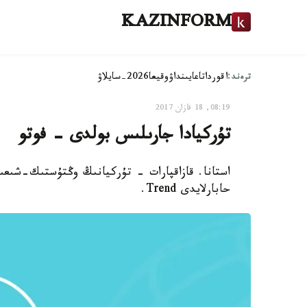
KAZINFORM
ترەند:
اقوردا
تاعايىنداۋ
وقيعا
2026-سايلاۋ
08:19, 18 قازان 2017
تۇركيادا جارىلىس بولدى - فوتو
استانا. قازاقپارات - تۇركيانىڭ وڭتۇستىك-شىعى
حابارلايدى Trend.