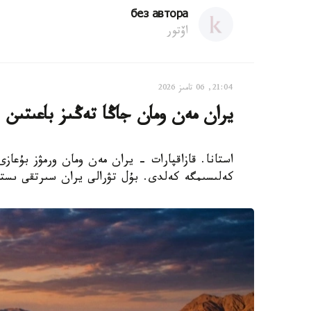
без автора
اۆتور
21:04, 06 تامىز 2026
يران مەن ومان جاڭا تەڭىز باعىتىن 
استانا. قازاقپارات - يران مەن ومان ورمۋز بۇعازى
كەلىسىمگە كەلدى. بۇل تۋرالى يران سىرتقى ىستە