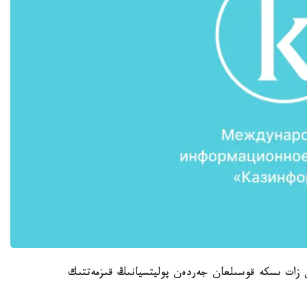
ش زات ىسكە قوسىلعان جەردەن پوليتسيانىڭ قىزمەتتىك