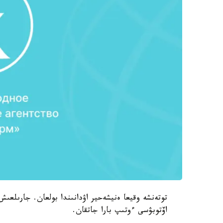
توتەنشە وقيعا ەنيشەحير اۋدانىندا بولعان. جارىلعى
اۆتوبۋسى ءوتىپ بارا جاتقان.