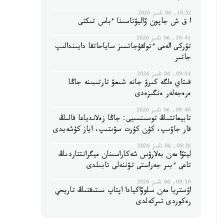
10:52, 06 تامىز 2026
ا ق ش جاپون ۆاليۋتاسىنا ءباس تىكتى
10:41, 06 تامىز 2026
تۇركى الەمى ءتولقۇجاتسىز ساياحاتقا دايىندالىپ
جاتىر
09:54, 06 تامىز 2026
قىتاي ەلگە كىرۋ جانە شىعۋ تارتىبىنە جاڭا
ەرەجەلەر ەنگىزەدى
09:40, 06 تامىز 2026
تابيعاتتىڭ توسىنسىيى: جاڭا زەلاندياعا قالىڭ
قار جاۋىپ، كۇن كۇرت سۋىتىپ، اياز كۇشەيدى
09:26, 06 تامىز 2026
ليتۆا مەن بەلارۋس شەكاراسىنان ميگرانتتاردىڭ
تاعى ءبىر جەراستى تۋننەلى تابىلدى
09:10, 06 تامىز 2026
اۋستريا مەن سلوۆاكيادا اپتاپ ىستىقتىڭ تاريحي
رەكوردى تىركەلدى