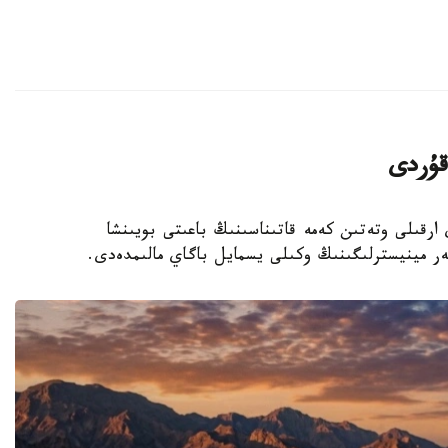
قۇردى
 ارقىلى وتەتىن كەمە قاتىناسىنىڭ باعىتى بويىنشا
ر مينيسترلىگىنىڭ وكىلى يسمايل باگاي مالىمدەدى.