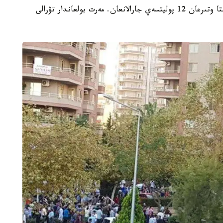
الدىن الا مالىمەتتەرگە قاراعاندا، جارىلىستان اۆتوبۋستا وتىرعان 12 پوليتسەي جارالانعان. مەرت بولعاندار تۋرالى