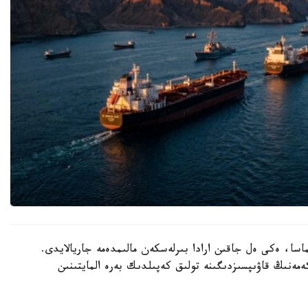
اسا، ەكى ەل جاقىن ارادا بىرلەسكەن مالىمدەمە جاريالايدى.
ەمەنىڭ قاۋىپسىزدىگىنە تولىق كەپىلدىك بەرە المايتىنىن