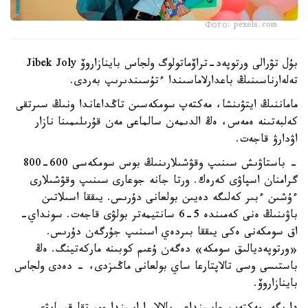
Фото: pexels.com
بۇل تۋرالى ورتوپەد-تراۆماتولوگ ولجاس باينازاروۆ Jibek Joly
تەلەارناسىنىڭ باعدارلاماسىندا ءتۇسىندىرىپ بەردى.
ماماننىڭ ايتۋىنشا، مەكتەپ سومكەسىن تاڭداعاندا ونىڭ سىرتقى
كەلبەتىنە ەمەس، ەڭ الدىمەن سالماعى مەن قۇرىلىمىنا نازار
اۋدارۋ قاجەت.
- باستاۋىش سىنىپ وقۋشىلارىنىڭ بوس سومكەسى 600-800
گرامنان اسپاۋى كەرەك. ورتا جانە جوعارى سىنىپ وقۋشىلارى
ءۇشىن ءبىر كەلىگە دەيىن بولعانى دۇرىس. يىققا اسىلاتىن
باۋىنىڭ ەنى كەمىندە 5-6 سانتيمەتر بولۋى قاجەت. سونداي-
اق سومكەنى ەكى يىققا بىردەي اسىنىپ جۇرگەن دۇرىس.
«ورتوپەديالىق سومكە» دەگەن ۇعىم كوبىنە ماركەتينگ. ەڭ
باستىسى وسى تالاپتارعا ساي بولعانى ماڭىزدى، - دەدى ولجاس
باينازاروۆ.