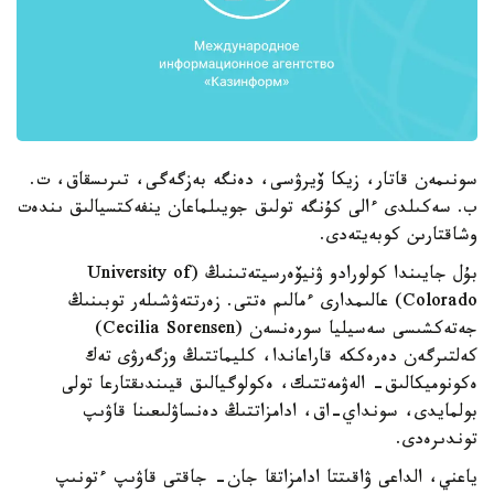
سونىمەن قاتار، زيكا ۆيرۋسى، دەنگە بەزگەگى، تىرىسقاق، ت.
ب. سەكىلدى ءالى كۇنگە تولىق جويىلماعان ينفەكتسيالىق ىندەت
وشاقتارىن كوبەيتەدى.
بۇل جايىندا كولورادو ۋنيۆەرسيتەتىنىڭ (University of
Colorado) عالىمدارى ءمالىم ەتتى. زەرتتەۋشىلەر توبىنىڭ
جەتەكشىسى سەسيليا سورەنسەن (Cecilia Sorensen)
كەلتىرگەن دەرەككە قاراعاندا، كليماتتىڭ وزگەرۋى تەك
ەكونوميكالىق- الەۋمەتتىك، ەكولوگيالىق قيىندىقتارعا تولى
بولمايدى، سونداي-اق، ادامزاتتىڭ دەنساۋلىعىنا قاۋىپ
توندىرەدى.
ياعني، الداعى ۋاقىتتا ادامزاتقا جان- جاقتى قاۋىپ ءتونىپ