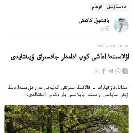
دەنساۋلىق
قوعام
باقىتجول كاكەش
اۆتور
07:45, 07 تامىز 2026
اۋلاسىندا اعاشى كوپ ادامدار جاقسىراق ۇيىقتايدى
استانا.قازاقپارات - قالانىڭ سىرتقى كەلبەتى مەن تۇرعىنداردىڭ
ۇيقى ساپاسى اراسىندا بايلانىس بار ەكەنى انىقتالدى.