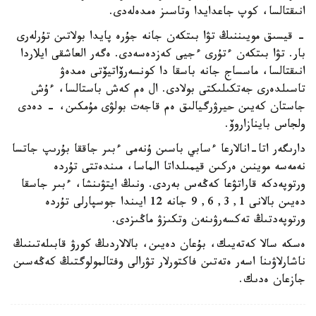
انىقتالسا، كوپ جاعدايدا وتاسىز ەمدەلەدى.
- قيسىق مويىننىڭ تۋا بىتكەن جانە جۇرە پايدا بولاتىن تۇرلەرى
بار. تۋا بىتكەن ءتۇرى ءجيى كەزدەسەدى. ەگەر العاشقى ايلاردا
انىقتالسا، ماسساج جانە باسقا دا كونسەرۆاتيۆتى ەمدەۋ
تاسىلدەرى جەتكىلىكتى بولادى. ال ەم كەش باستالسا، ءۇش
جاستان كەيىن حيرۋرگيالىق ەم قاجەت بولۋى مۇمكىن، - دەدى
ولجاس باينازاروۆ.
دارىگەر اتا-انالارعا ءسابي باسىن ۇنەمى ءبىر جاققا بۇرىپ جاتسا
نەمەسە موينىن ەركىن قيمىلداتا الماسا، مىندەتتى تۇردە
ورتوپەدكە قاراتۋعا كەڭەس بەردى. ونىڭ ايتۋىنشا، ءبىر جاسقا
دەيىن بالانى 1, 3, 6, 9 جانە 12 ايىندا جوسپارلى تۇردە
ورتوپەدتىڭ تەكسەرۋىنەن وتكىزۋ ماڭىزدى.
ەسكە سالا كەتەيىك، بۇعان دەيىن، بالالاردىڭ كورۋ قابىلەتىنىڭ
ناشارلاۋىنا اسەر ەتەتىن فاكتورلار تۋرالى وفتالمولوگتىڭ كەڭەسىن
جازعان ەدىك.