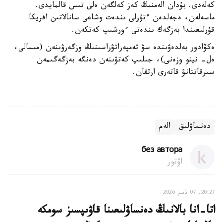
كەلەدى. بۇدان الەمنىڭ كەز كەلگەن ەلى تىس قالمايدى.
ماسەلەن، ەجەلدەن ءتۇرلى ىندەت وشاعى سانالاتىن افريكا
قۇرلىعىندا بەزگەك ىندەتى ءورشىپ كەتكەن.
ەكۆادور بەلدەۋىندە سۋ تەمپەراتۋراسىنىڭ وزگەرۋىنەن (مىسالى،
ەل- نينو وزەنى)، جىلىپ كەتۋىنەن دەنگە بەزگەگىمەن
سىرقاتتانۋ قاتەرى ارتقان.
دەنساۋلىق
الەم
без автора
اۆتور
20:27, 07 تامىز 2026
اتا-انا بالانىڭ دەنساۋلىعىنا قاۋىپسىز سومكە