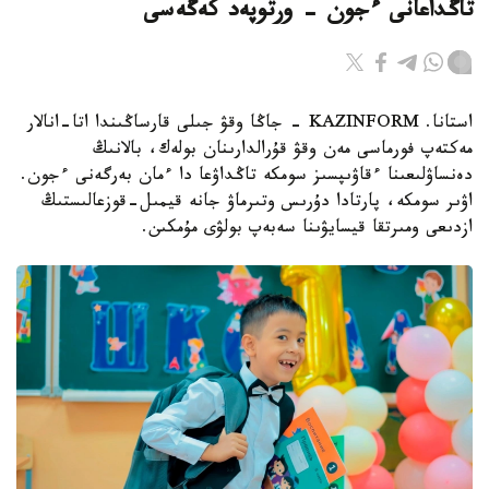
تاڭداعانى ءجون - ورتوپەد كەڭەسى
استانا. KAZINFORM - جاڭا وقۋ جىلى قارساڭىندا اتا-انالار
مەكتەپ فورماسى مەن وقۋ قۇرالدارىنان بولەك، بالانىڭ
دەنساۋلىعىنا ءقاۋىپسىز سومكە تاڭداۋعا دا ءمان بەرگەنى ءجون.
اۋىر سومكە، پارتادا دۇرىس وتىرماۋ جانە قيمىل-قوزعالىستىڭ
ازدىعى ومىرتقا قيسايۋىنا سەبەپ بولۋى مۇمكىن.