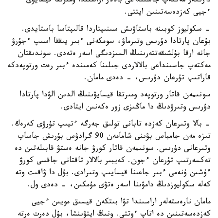
دارىگەر مەكتەپ جاسىنداعى بالالار اراسىندا ومىرتقا قيسايۋى
ءجيى كەزدەسەتىنىن ايتتى.
- سكوليوز كوبىنە باستاۋىش سىنىپتاردا قالىپتاسا باستايدى.
بۇعان پارتادا دۇرىس وتىرماۋ، سومكەنى ءبىر يىققا اسىپ ءجۇرۋ
جانە ارقا بۇلشىقەتتەرىنىڭ السىزدىگى اسەر ەتەدى. سوندىقتان
مەكتەپ جاسىنداعى بالالاردى جىلىنا كەمىندە ءبىر رەت ورتوپەدكە
قاراتىپ تۇرعان دۇرىس، - دەدى مامان.
سونىمەن قاتار ورتوپەد ومىرتقا قيسايۋىنىڭ الدىن الۋدا پارتادا
دۇرىس وتىرۋدىڭ دا ماڭىزى زور ەكەنىن ايتادى.
- بالا وتىرعان كەزدە تابانى تولىق جەرگە ءتيىپ تۇرۋى كەرەك.
تىزە مەن جامباس بۋىنى شامامەن 90 گرادۋس بۇرىش جاساپ
وتىرعانى دۇرىس. سونىمەن قاتار كورۋ جانە ەستۋ قابىلەتىن دە
تەكسەرتىپ تۇرعان ءجون. كەيبىر بالالار تاقتانى جاقسى كورۋ
ءۇشىن ۇنەمى ءبىر جاعىنا قيسايىپ وتىرادى. بۇل دا ۋاقىت وتە
كەلە سكوليوزدىڭ دامۋىنا اسەر ەتۋى مۇمكىن، - دەدى ول.
مامان نارەستەلەر اراسىندا تۋا بىتكەن قيسىق مويىن ءجيى
كەزدەسەتىنىن دە اتاپ ءوتتى. ونىڭ ايتۋىنشا، بۇل دەرت ەرتە