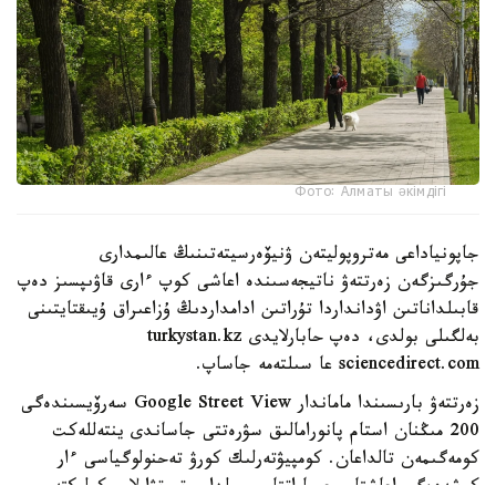
Фото: Алматы әкімдігі
جاپونياداعى مەتروپوليتەن ۋنيۆەرسيتەتىنىڭ عالىمدارى
جۇرگىزگەن زەرتتەۋ ناتيجەسىندە اعاشى كوپ ءارى قاۋىپسىز دەپ
قابىلداناتىن اۋدانداردا تۇراتىن ادامداردىڭ ۇزاعىراق ۇيىقتايتىنى
بەلگىلى بولدى، دەپ حابارلايدى turkystan.kz
sciencedirect.com عا سىلتەمە جاساپ.
زەرتتەۋ بارىسىندا ماماندار Google Street View سەرۆيسىندەگى
200 مىڭنان استام پانورامالىق سۋرەتتى جاساندى ينتەللەكت
كومەگىمەن تالداعان. كومپيۋتەرلىك كورۋ تەحنولوگياسى ءار
كوشەدەگى اعاشتار، عيماراتتار، جولدار، تروتۋارلار، كولىكتەر،