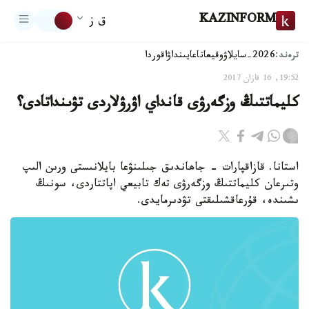
KAZINFORM
ق ز
ترەند:
2026-سايلاۋ
وقيعا
تاعايىنداۋ
اقوردا
19:52, 16 قازان 2017
كليماتتىڭ وزگەرۋى قانداي اۋرۋلاردى تۋىنداتادى؟
استانا. قازاقپارات - جاھاندىق جىلىنۋعا بايلانىستى ورىن الىپ
وتىرعان كليماتتىڭ وزگەرۋى تەك تابيعي اپاتتاردى، سونىڭ
ىشىندە، قۇرعاقشىلىقتى تۋدىرمايدى.