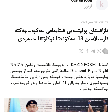
без автора
اۆتور
09:40, 09 تامىز 2026
قازاقستان پوليتسەيى قىتايداعى جەكپە-جەكتە
قارسىلاسىن 13 سەكۋندتا نوكاۋتقا جىبەردى
استانا. KAZINFORM - بەيجىڭ قالاسىندا وتكەن NAIZA
Diamond Fight Night حالىقارالىق تۋرنيرىندە اتىراۋ وبلىسى
پوليتسيا دەپارتامەنتى جىلدام قيمىلدايتىن ارنايى جاساعىنىڭ
ينسپەكتورى ەلدار وتارالى 61 كەلى سالماقتا ونەر كورسەتىپ،
جەڭىسكە جەتتى.