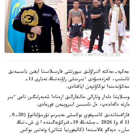
Фото: t.me/POLICE_of_KZ
جەكپە-جەكتە اتىراۋلىق سپورتشى قارسىلاسىنا ايقىن باسىمدىق
تانىتىپ، كەزدەسۋدى ءبىرىنشى راۋندتىڭ نەبارى 13-
سەكۋندىندا نوكاۋتپەن اياقتادى.
وسىلايشا ەلدار وتارالى حالىقارالىق ارەنادا شەبەرلىگىن تاعى ءبىر
مارتە دالەلدەپ، ەل نامىسىن ابىرويمەن قورعادى.
قازاقستاندىق كاسىپقوي بوكسشى مەيىرىم نۇرسۇلتانوۆ (20-0,
11 ك و) 2026 -جىلدىڭ 19-قىركۇيەگىندە ا ق ش-تىڭ
سان- ديەگو قالاسىندا (كاليفورنيا شتاتى) وتەتىن بوكس