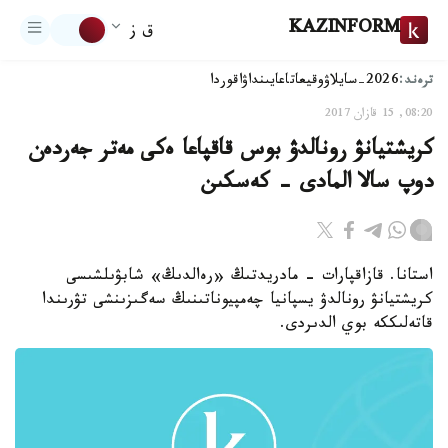
KAZINFORM
ق ز
ترەند:
2026-سايلاۋ
وقيعا
تاعايىنداۋ
اقوردا
08:20, 15 قازان 2017
كريشتيانۋ رونالدۋ بوس قاقپاعا ەكى مەتر جەردەن
دوپ سالا المادى - كەسكىن
استانا. قازاقپارات - مادريدتىڭ «رەالدىڭ» شابۋىلشىسى
كريشتيانۋ رونالدۋ يسپانيا چەمپيوناتىنىڭ سەگىزىنشى تۋرىندا
قاتەلىككە بوي الدىردى.