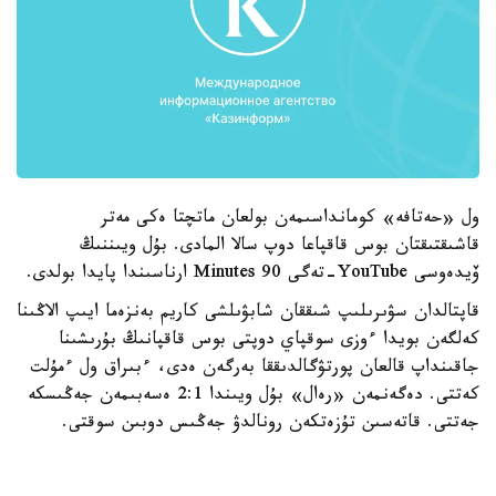
ول «حەتافە» كومانداسىمەن بولعان ماتچتا ەكى مەتر
قاشىقتىقتان بوس قاقپاعا دوپ سالا المادى. بۇل ويىننىڭ
ۆيدەوسى YouTube-تەگى 90 Minutes ارناسىندا پايدا بولدى.
قاپتالدان سۋىرىلىپ شىققان شابۋىلشى كاريم بەنزەما ايىپ الاڭىنا
كەلگەن بويدا ءوزى سوقپاي دوپتى بوس قاقپانىڭ بۇرىشىنا
جاقىنداپ قالعان پورتۋگالدىققا بەرگەن ەدى، ءبىراق ول ءمۇلت
كەتتى. دەگەنمەن «رەال» بۇل ويىندا 2:1 ەسەبىمەن جەڭىسكە
جەتتى. قاتەسىن تۇزەتكەن رونالدۋ جەڭىس دوبىن سوقتى.