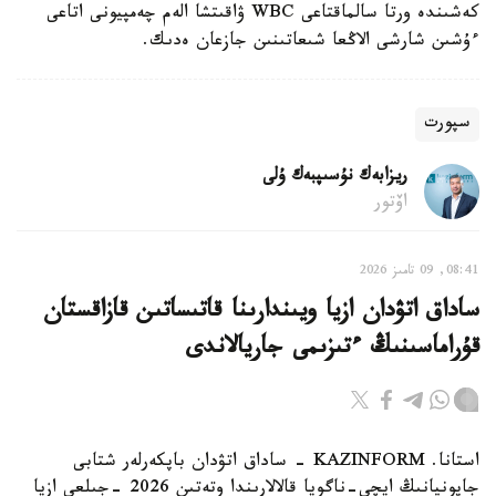
كەشىندە ورتا سالماقتاعى WBC ۋاقىتشا الەم چەمپيونى اتاعى
ءۇشىن شارشى الاڭعا شىعاتىنىن جازعان ەدىك.
سپورت
ريزابەك نۇسىپبەك ۇلى
اۆتور
08:41, 09 تامىز 2026
ساداق اتۋدان ازيا ويىندارىنا قاتىساتىن قازاقستان
قۇراماسىنىڭ ءتىزىمى جاريالاندى
استانا. KAZINFORM - ساداق اتۋدان باپكەرلەر شتابى
جاپونيانىڭ ايچي-ناگويا قالالارىندا وتەتىن 2026 -جىلعى ازيا