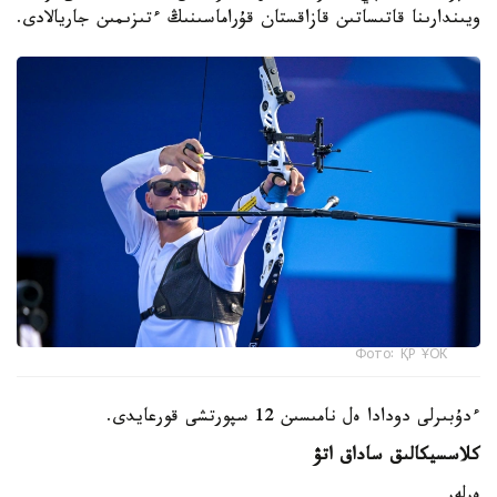
ويىندارىنا قاتىساتىن قازاقستان قۇراماسىنىڭ ءتىزىمىن جاريالادى.
Фото: ҚР ҰОК
ءدۇبىرلى دودادا ەل نامىسىن 12 سپورتشى قورعايدى.
كلاسسيكالىق ساداق اتۋ
ەرلەر