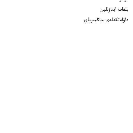
يلفات ابدۋللين
داۋلەتكەلدى جاڭبىرباي
داستان كارىموۆ
ايەلدەر
الەكساندرا زەمليانوۆا
مەدينا مۇرات
ساميرا جۇماعۇلوۆا
بلوكتىق ساداق اتۋ
ەرلەر
اندرەي تيۋتيۋن
ءاقبارالى قارابايەۆ
مۇسا دىلمۇحامەت