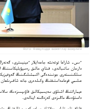
Фото: Фавқулодда вазиятлар вазирлиги
ءىس- شاراعا توتەنشە جاعدايلار ءمينيسترى، گەنەرال
دارحان ساتىبالدى، قىتاي حالىق رەسپۋبليكاسىنىڭ ا
سىلكىنىستەرى جونىندەگى اكىمشىلىگىنىڭ گەوفيزيكا
عىلىمي قوعامداستىقتىڭ وكىلدەرى جانە شاقىرىلعان ق
عيماراتتىڭ اشىلۋى سەيسميكالىق قاۋىپسىزدىك سالاسى
دامىتۋدىڭ ماڭىزدى كەزەڭىنە اينالدى.