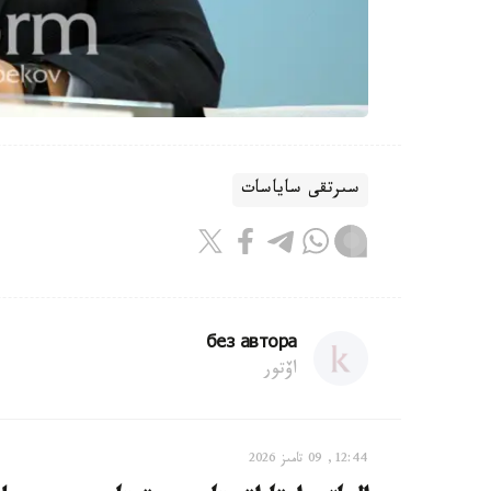
سىرتقى ساياسات
без автора
اۆتور
12:44, 09 تامىز 2026