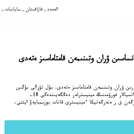
الەمدە
قازاقستان
ساياسات
ت
نساسىن ۋران وتىنىمەن قامتاماسىز ەتەدى
رىن ۋران وتىنىمەن قامتاماسىز ەتەدى. بۇل تۋرالى بۇگىن
ەلوردادا ءوتىپ جاتقان ازياداعى يادرولىق كووپەراتسيالار فورۋمىنىڭ مينيسترلەر دەڭگەيىندەگى 18-
ەن ق ر ەنەرگەتيكا ءمينيسترى قانات بوزىمبايەۆ ايتتى،