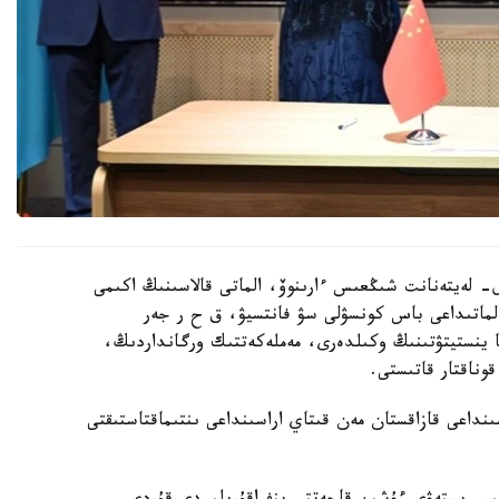
- لەيتەنانت شىڭعىس ءارىنوۆ، الماتى قالاسىنىڭ اكىمى
لماتىداعى باس كونسۋلى سۋ فانتسيۋ، ق ح ر جەر
 ينستيتۋتىنىڭ وكىلدەرى، مەملەكەتتىك ورگانداردىڭ،
وناقتار قاتىستى.
نداعى قازاقستان مەن قىتاي اراسىنداعى ىنتىماقتاستىقتى