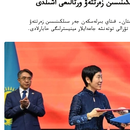
كىنىسىن زەرتتەۋ ورتالىعى اشىلدى
ولاشاق قازاقستان- قىتاي بىرلەسكەن جەر سىلكىنىسىن زەرتتەۋ
تۋرالى توتەنشە جاعدايلار مينيسترلىگى حابارلادى.