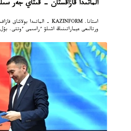
الماتىدا قازاقستان - قىتاي جەر سىل
استانا. KAZINFORM - الماتىدا ب
ورتالىعى عيماراتىنىڭ اشىلۋ ءراسىمى ءوتتى. بۇل 