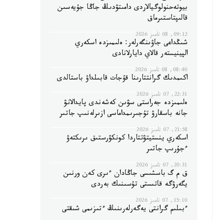
بيوتەحنولوگيالاردى دامىتۋدىڭ جاڭا جۇيەسىن
قالىپتاستىرماق
09:12, 08 تامىز 2026
شىڭداعى جاۋىنگەرلەر: ەلىمىزدە اسكەري
الپينيستەر قالاي دايارلانادى
08:40, 08 تامىز 2026
اكىمدىك گرانتتارىنا قۇجات قابىلداۋ باستالدى
22:31, 07 تامىز 2026
ەلىمىزدە جەراستى سۋىن كەشەندى پايدالانۋ
جانە باسقارۋ تۇجىرىمداماسى ازىرلەنىپ جاتىر
21:58, 07 تامىز 2026
اسكەري ينستيتۋتتاردا كونكۋرستىق ىرىكتەۋ
ءجۇرىپ جاتىر
20:31, 07 تامىز 2026
ق م گ باسشىسى جاڭادان ءىرى كەن ورنىن
يگەرۋگە قاتىستى تۇسىنىك بەردى
15:10, 07 تامىز 2026
ءبىلىم گرانتى يەگەرلەرىنىڭ ءتىزىمى شىقتى