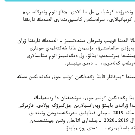
وندىرۋدە كوشباسى ەل سانالادى. «قاز اتوم ونەركاسىپ»
مپانيالارى، بىرلەسكەن كاسىپورىندارى الەمدىك نارىققا
الدىنا قويىپ وتىرعان مىندەتىمىز - الەمدىك نارىقتا ۋران
بەرۋدى جالعاستىرۋ، مۇنىمەن عانا شەكتەلمەي جوعارى
شىعا بىرتىندەپ اينالۋ. ول دەگەنىمىز اتوم ستانسالارى
ەرىلەپ كەلەدى»، - دەدى مينيستر.
سىندا ءبىرقاتار قايتا وڭدەلگەن ءونىم جوق ەكەندىگىن ەسكە
ايتا وڭدەلگەن ءونىم جوق. سوندىقتان دا رەسەيلىك
 ۋراندى بايىتۋ وپەراتسيالارىن جۇرگىزۋگە بولادى. قازىرگى
ۋاقىتتا ءبىز بۇل ماسەلەمەن جۇمىس ىستەپ جاتىرمىز جانە 2019 -جىلى قىتايلىق سەرىكتەسەرمەن وتىندىق
جيىنتىقتاردى شىعاراتىن زاۋىت قۇرىلىسى اياقتالادى. ال 2019-2020 -جىلدارى اتالعان وتىن جيىنتىعىمەن