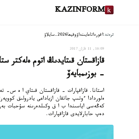
KAZINFORM
ترەند:
اقوردا
تاعايىنداۋ
وقيعا
2026-سايلاۋ
16:09, 11 قازان 2017
قازاقستان قىتايدىڭ اتوم ەلەكتر ستا
- بوزىمبايەۆ
استانا. قازاقپارات - قازاقستان قىتاي ا ە س- تە
كەڭەسى اياسىندا ب ا ق وكىلدەرىنە سۇحبات بەرگ
دەپ حابارلايدى قازاقپارات.