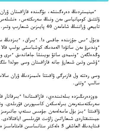
ءمينيستردىڭ دەرەگىنشە، بۇگىندە قازاقستان ۋران 
ۇلتتىق كومپانياسى مەن ونىڭ سەرىكتەس، ەنشىلەس كو
تابيعي ۋراننىڭ شامامەن 40 پايىزىن شىعارىپ وتىر.
«بۇل ءىس جۇزىندە جاقسى دا. ءبىراق، ءبىزدىڭ سالا 
ءوندىرۋ مەن ساتۋدا الەمدىك كوشباسشى بولىپ قالا 
وڭدەلگەن ءونىمدى ساتۋ بويىنشا جاھاندىق ءىرى ويىن
ءۇشىن وتىن شىعارۋ جانە قازاقستان وسى جولدا ىلگ
وسى رەتتە ول قازىرگى ۋاقىتتا ەلىمىزدىڭ ۋران سالا
سالىپ ءوتتى.
«وزدەرىڭىزدە بىلەتىندەي، قازاقستاندا ءبىرقاتار ق
سەرىكتەستەرمەن بىرلەسكەن كاسىپورىن قۇرىلدى. وندا
قىتايدىڭ العاشقى 5 ەلەكتر ستانساسىن قامتاماسىز ەتە باستايمىز»، - دەدى بوزىمبايەۆ.