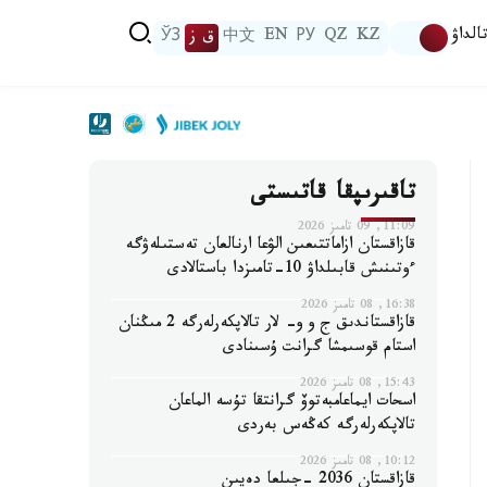
الداۋ
KZ
QZ
РУ
EN
中文
ق ز
ЎЗ
تاقىرىپقا قاتىستى
11:09, 09 تامىز 2026
قازاقستان ازاماتتىعىن الۋعا ارنالعان تەستىلەۋگە
ءوتىنىش قابىلداۋ 10-تامىزدا باستالادى
16:38, 08 تامىز 2026
قازاقستاندىق ج و و- لار تالاپكەرلەرگە 2 مىڭنان
استام قوسىمشا گرانت ۇسىنادى
15:43, 08 تامىز 2026
اسحات ايماعامبەتوۆ گرانتقا تۇسە الماعان
تالاپكەرلەرگە كەڭەس بەردى
10:12, 08 تامىز 2026
قازاقستان 2036 -جىلعا دەيىن