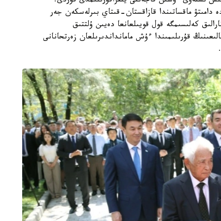
ۇمىس ىستەۋى ءۇشىن قاجەتتى ينفراقۇرىلىمدى قۇردى.
 دامىتۋ ماقساتىندا قازاقستان-قىتاي بىرلەسكەن جەر
ارالىق كەلىسىمگە قول قويىلعانعا دەيىن ۇلتتىق
تالىعىنىڭ قۇرىلىمىندا ءۇش مامانداندىرىلعان زەرتحانانى