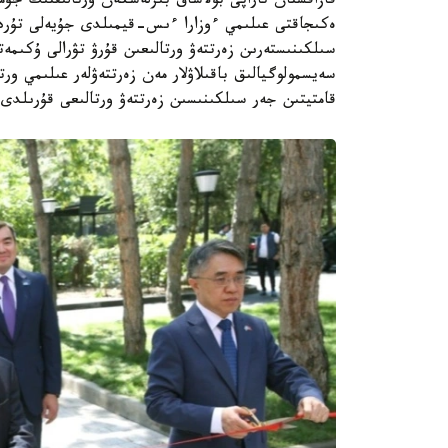
قازاقستان تاراپى بولاشاق بىرلەسكەن ورتالىقتىڭ ج
ەكىجاقتى عىلىمي ءوزارا ءىس-قيمىلدى جۇيەلى تۇردە
سىلكىنىستەرىن زەرتتەۋ ورتالىعىن قۇرۋ تۋرالى ۇكىمەت
سەيسمولوگيالىق باقىلاۋلار مەن زەرتتەۋلەر عىلىمي ور
قامتيتىن جەر سىلكىنىسىن زەرتتەۋ ورتالىعى قۇرىلدى.