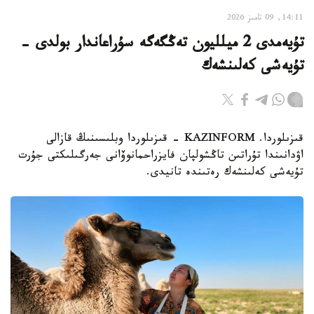
14:11, 09 تامىز 2026
تۇيەمدى 2 ميلليون تەڭگەگە سۇراعاندار بولدى -
تۇيەشى كەلىنشەك
قىزىلوردا. KAZINFORM - قىزىلوردا وبلىسىنىڭ قازالى
اۋدانىندا تۇراتىن تاڭشولپان فايزراحمانوۆانى جەرگىلىكتى جۇرت
تۇيەشى كەلىنشەك رەتىندە تانيدى.