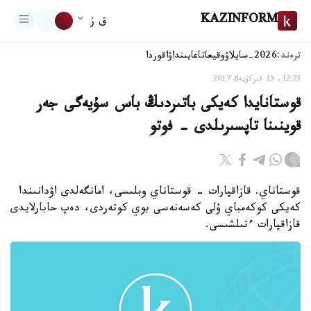
KAZINFORM
ق ز
ترەند:
2026-سايلاۋ
وقيعا
تاعايىنداۋ
اقوردا
12:23, 15 قىركۇيەك 2017
قوستانايدا كەيكى باتىردىڭ باس سۇيەگى جەر
قوينىنا تاپسىرىلدى - فوتو
قوستاناي. قازاقپارات - قوستاناي وبلىسى، امانگەلدى اۋدانىندا
كەيكى كوكەمباي ۇلى كەسەنەسى بوي كوتەردى، دەپ حابارلايدى
قازاقپارات ءتىلشىسى.