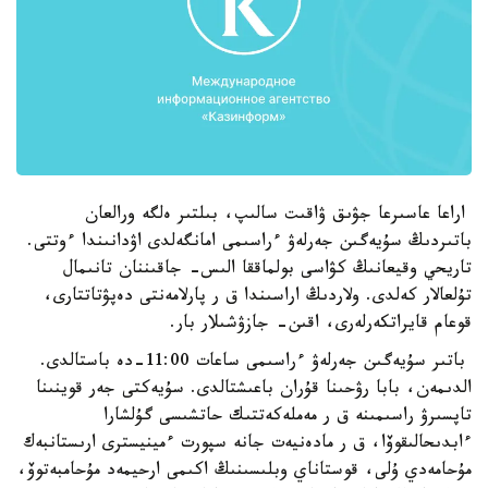
اراعا عاسىرعا جۋىق ۋاقىت سالىپ، بىلتىر ەلگە ورالعان
باتىردىڭ سۇيەگىن جەرلەۋ ءراسىمى امانگەلدى اۋدانىندا ءوتتى.
تاريحي وقيعانىڭ كۋاسى بولماققا الىس- جاقىننان تانىمال
تۇلعالار كەلدى. ولاردىڭ اراسىندا ق ر پارلامەنتى دەپۋتاتتارى،
قوعام قايراتكەرلەرى، اقىن- جازۋشىلار بار.
باتىر سۇيەگىن جەرلەۋ ءراسىمى ساعات 11:00-دە باستالدى.
الدىمەن، بابا رۋحىنا قۇران باعىشتالدى. سۇيەكتى جەر قوينىنا
تاپسىرۋ راسىمىنە ق ر مەملەكەتتىك حاتشىسى گۇلشارا
ءابدىحالىقوۆا، ق ر مادەنيەت جانە سپورت ءمينيسترى ارىستانبەك
مۇحامەدي ۇلى، قوستاناي وبلىسىنىڭ اكىمى ارحيمەد مۇحامبەتوۆ،