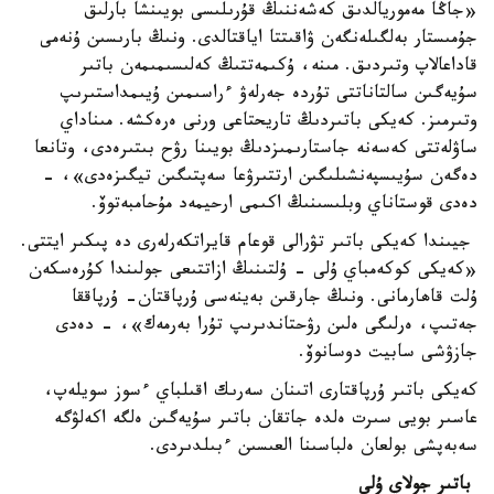
«جاڭا مەموريالدىق كەشەننىڭ قۇرىلىسى بويىنشا بارلىق
جۇمىستار بەلگىلەنگەن ۋاقىتتا اياقتالدى. ونىڭ بارىسىن ۇنەمى
قاداعالاپ وتىردىق. مىنە، ۇكىمەتتىڭ كەلىسىمىمەن باتىر
سۇيەگىن سالتاناتتى تۇردە جەرلەۋ ءراسىمىن ۇيىمداستىرىپ
وتىرمىز. كەيكى باتىردىڭ تاريحتاعى ورنى ەرەكشە. مىناداي
ساۋلەتتى كەسەنە جاستارىمىزدىڭ بويىنا رۋح بىتىرەدى، وتانعا
دەگەن سۇيىسپەنشىلىگىن ارتتىرۋعا سەپتىگىن تيگىزەدى»، -
دەدى قوستاناي وبلىسىنىڭ اكىمى ارحيمەد مۇحامبەتوۆ.
جيىندا كەيكى باتىر تۋرالى قوعام قايراتكەرلەرى دە پىكىر ايتتى.
«كەيكى كوكەمباي ۇلى - ۇلتىنىڭ ازاتتىعى جولىندا كۇرەسكەن
ۇلت قاھارمانى. ونىڭ جارقىن بەينەسى ۇرپاقتان- ۇرپاققا
جەتىپ، ەرلىگى ەلىن رۋحتاندىرىپ تۇرا بەرمەك»، - دەدى
جازۋشى سابيت دوسانوۆ.
كەيكى باتىر ۇرپاقتارى اتىنان سەرىك اقىلباي ءسوز سويلەپ،
عاسىر بويى سىرت ەلدە جاتقان باتىر سۇيەگىن ەلگە اكەلۋگە
سەبەپشى بولعان ەلباسىنا العىسىن ءبىلدىردى.
باتىر جولاي ۇلى