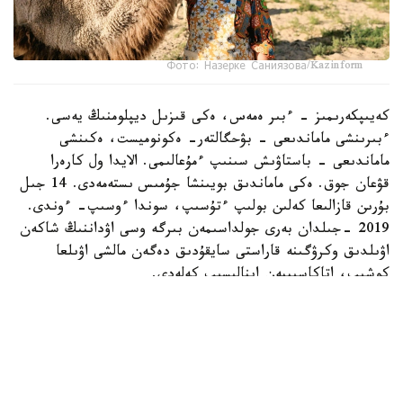
Фото: Назерке Саниязова/Kazinform
كەيىپكەرىمىز - ءبىر ەمەس، ەكى قىزىل ديپلومنىڭ يەسى.
ءبىرىنشى ماماندىعى - بۋحگالتەر- ەكونوميست، ەكىنشى
ماماندىعى - باستاۋىش سىنىپ ءمۇعالىمى. الايدا ول كارەرا
قۋعان جوق. ەكى ماماندىق بويىنشا جۇمىس ىستەمەدى. 14 جىل
بۇرىن قازالىعا كەلىن بولىپ ءتۇسىپ، سوندا ءوسىپ- ءوندى.
2019 -جىلدان بەرى جولداسىمەن بىرگە وسى اۋداننىڭ شاكەن
اۋىلدىق وكرۋگىنە قاراستى سايقۇدىق دەگەن مالشى اۋىلعا
كوشىپ، اتاكاسىپپەن اينالىسىپ كەلەدى.
- اۋەلگى كەزدە ءشوپ شاۋىپ، ونى ساتىپ كۇنەلتتىك. كەيىن
جەر الىپ، قوي، سيىر، جىلقى باسىن كوبەيتتىك. تۇيە
شارۋاشىلىعىنا دەن قويعالى بەس جىلعا جۋىقتادى. كاسىبىمىز
ەكى باس تۇيە ساتىپ الۋدان باستالدى. ءوزىم بالا كۇنىمنەن بۇل
تۇلىكتى كورىپ وسكەنمىن، اكەم اسىرادى. سوندىقتان ماعان