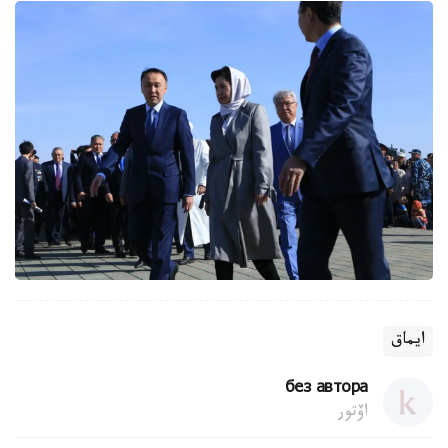
ايماق
без автора
اۆتور