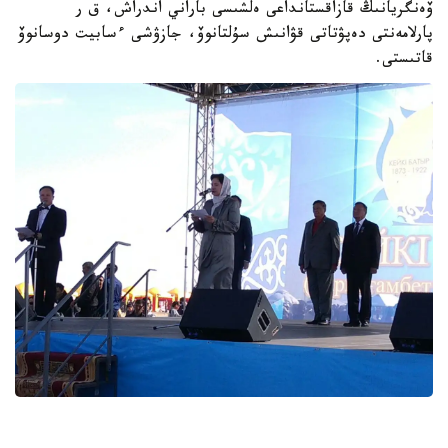
ۆەنگريانىڭ قازاقستانداعى ەلشىسى باراني اندراش، ق ر
پارلامەنتى دەپۋتاتى قۋانىش سۇلتانوۆ، جازۋشى ءسابيت دوسانوۆ
قاتىستى.