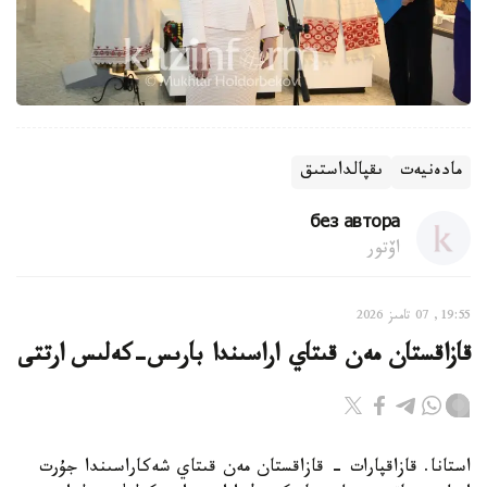
مادەنيەت
ىقپالداستىق
без автора
اۆتور
19:55, 07 تامىز 2026
قازاقستان مەن قىتاي اراسىندا بارىس-كەلىس ارتتى
استانا. قازاقپارات - قازاقستان مەن قىتاي شەكاراسىندا جۇرت