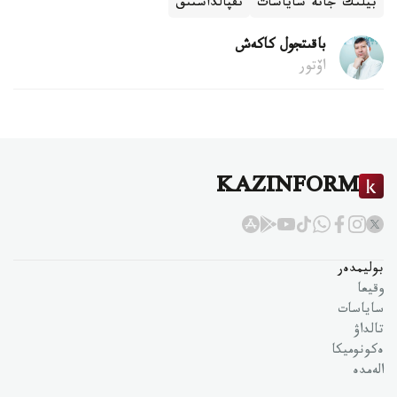
بيلىك جانە ساياسات
ىقپالداستىق
باقىتجول كاكەش
اۆتور
KAZINFORM
بوليمدەر
وقيعا
ساياسات
تالداۋ
ەكونوميكا
الەمدە