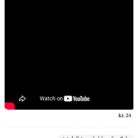
24.kz