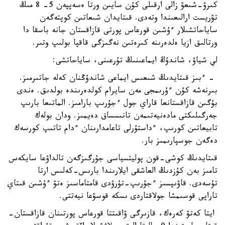
كىرۋ-شىعۋ زالى ارقىلى كۇن سايىن ورتا ەسەپپەن 5- 8 مىڭ
تۋريست ارالىعىندا وتەدى. قىتايدان شىعاتىن كوپتەگەن
ساياحاتشىلار ءۇشىن قورعاس پورتى قازاقستان جانە باسقا دا
ورتالىق ازيا ەلدەرىنە كىرەتىن نەگىزگى قاقپا بولىپ وتىر.
لي شياۋ، شاندۇڭ ايماعىنىڭ تۇرعىنى، ساياحاتشى:
- ءبىز قىتايدىڭ شىعىس ايماعى شاندۇڭنان كەلە جاتىرمىز.
بىرنەشە كۇن ءۇرىمجى مەن سايرام كولدەرىندە بولدىق. ەندى
بۇگىن قازاقستانعا قاراي جول ءجۇرىپ بارامىز. الماتىعا بارىپ
جەرگىلىكتى مادەنيەتىمەن تانىسساق دەيمىز. ودان بولەك
تابيعاتىن كورىپ، ءداستۇرلى تاعامدارىنان ءدام تاتىپ كورسەك
دەگەن جوسپارىمىز بار.
قىتايدىڭ كوشى-قون پوليتسياسى جۇرگىزگەن تالداۋعا سايكەس
تامىز بەن كۇزدىڭ العاشقى ايلارىندا بارىس-كەلىس ارتا
تۇسەدى. قاۋىپسىز ءجۇرىپ-تۇرۋدى قامتاماسىز ەتۋ ءۇشىن قىتاي
تاراپى قوسىمشا جولاقتاردى ىسكە قوسۋعا نيەتتى.
ايتا كەتۋ كەرەك، قازىرگى ۋاقىتتا قورعاس پورتىنان قازاقستان-