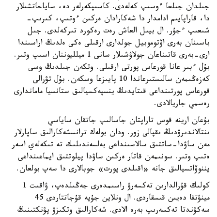
جىلدان جىلعا ءوسىپ كەلەدى. كاسىپكەرلەر دە، ساياحاتشىلار
دا، قاراپايىم ادامدار دا شەكارادان ەركىن ءوتىپ، كىرىپ-
شىعىپ ءجۇر. ال بيىل العاش رەت رەكورد تىركەلدى. جىل
باسىنان بەرى اۆتوموبيل جولدارى ارقىلى ەكى ەلدىڭ اراسىندا
ارى-بەرى قاتىناعان جولاۋشىلار سانى 1 ميلليوننان اسىپ وتىر.
بۇل ءبىر عانا قورعاس پورتى ارقىلى. وتكەن جىلدىڭ وسى
كەزەڭىمەن سالىستىرعاندا 10 پايىزعا وسكەن. بۇل تۋرالى
قورعاس پورتىنداعى قىتايدىڭ ينسپەكسيالىق ستانسيا ماماندارى
رەسمي جاريالادى.
بۇعان ارينە قوس تاراپتان جاسالىپ جاتقان ساياسي
ىنتالاندىرۋدىڭ ىقپالى زور. ودان بولەك ترانسشەكارالىق ساپارلار
مەن ساۋدا-ساتتىق سالاسىنداعى بەلسەندىلىك تە تىكەلەي اسەر
ەتىپ وتىر. سونىمەن قاتار ەركىن ساۋدا پيلوتتىق ايماعىنداعى
يننوۆاتسيالىق جانە «اقىلدى پورت» جوبالارى دا سەپ بولعان.
كولىك قۇرالدارىن تەكسەرۋ راسىمدەرى جەڭىلدەپ، ۋاقىت 1
مينۋتقا دەيىن قىسقاردى. ال ونلاين جۇيە قۇجاتتاردى 45
سەكۋندتا تەكسەرىپ بەرە الادى. شەكارالىق وتكىزۋ پۋنكتىنىڭ