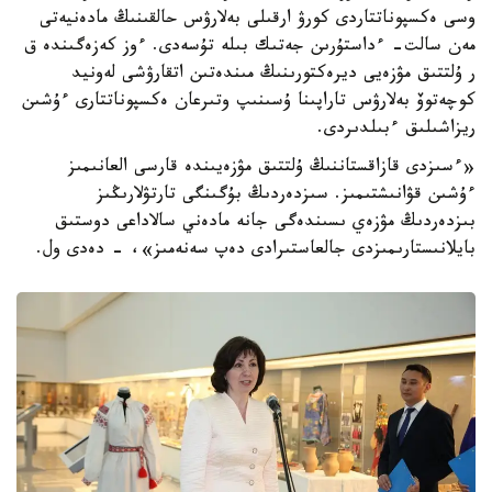
وسى ەكسپوناتتاردى كورۋ ارقىلى بەلارۋس حالقىنىڭ مادەنيەتى
مەن سالت- ءداستۇرىن جەتىك بىلە تۇسەدى. ءوز كەزەگىندە ق
ر ۇلتتىق مۋزەيى ديرەكتورىنىڭ مىندەتىن اتقارۋشى لەونيد
كوچەتوۆ بەلارۋس تاراپىنا ۇسىنىپ وتىرعان ەكسپوناتتارى ءۇشىن
ريزاشىلىق ءبىلدىردى.
«ءسىزدى قازاقستاننىڭ ۇلتتىق مۋزەيىندە قارسى العانىمىز
ءۇشىن قۋانىشتىمىز. سىزدەردىڭ بۇگىنگى تارتۋلارىڭىز
بىزدەردىڭ مۋزەي ىسىندەگى جانە مادەني سالاداعى دوستىق
بايلانىستارىمىزدى جالعاستىرادى دەپ سەنەمىز»، - دەدى ول.