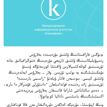
«بۇگىن قازاقستاننىڭ ۇلتتىق مۋزەيىندە بەلارۋس
رەسپۋبليكاسىنىڭ ۇلتتىق تاريحي مۋزەيىنىڭ ەتنوگرافيالىق جانە
تۇرمىستىق كوللەكتسيالارىن ۋاقىتشا كورسەتۋگە ۇسىنۋ
مۇمكىنشىلىگىنە يە بولىپ تۇرمىن. ولار - بەلارۋس ايەلدەرىنىڭ
ۇلتتىق كيىمى. سونىمەن قاتار ۇيلەنۋ ءراسىمى بارىسىندا
تۇرمىستىق زات رەتىندە قولدانىلعان ءداستۇرلى قۇمىرالار دا بار»،
- دەدى سالتاناتتى شاراعا قاتىسقان بەلارۋس پرەزيدەنتى
اكىمشىلىگىنىڭ باسشىسى ناتاليا كوچانوۆا.
ونىڭ ايتۋىنشا، مۋزەيگە كەلگەن ەلوردالىقتار مەن قالا قوناقتارى