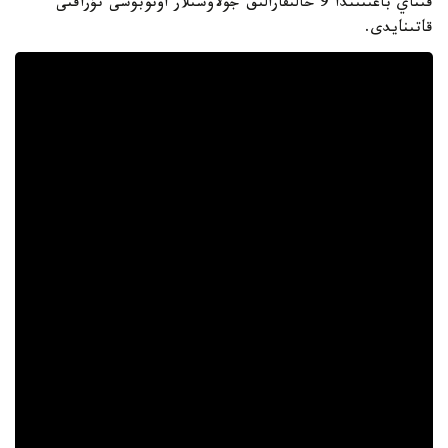
قىتاي باعىتىندا 9 حالىقارالىق جولاۋشىلار اۆتوبۋسى تۇراقتى
قاتىنايدى.