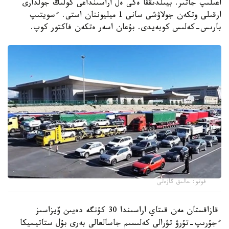
اعىلىپ جاتىر. بيىلدىققا ەكى ەل اراسىنداعى كولىك جولدارى
ارقىلى وتكەن جولاۋشى سانى 1 ميليوننان استى. ءسويتىپ
بارىس-كەلىس كوبەيدى. بۇعان اسەر ەتكەن فاكتور كوپ.
فوتو: حالىق گازەتى
قازاقستان مەن قىتاي اراسىندا 30 كۇنگە دەيىن ۆيزاسىز
ءجۇرىپ-تۇرۋ تۋرالى كەلىسىم جاسالعالى بەرى بۇل ستاتيسيكا