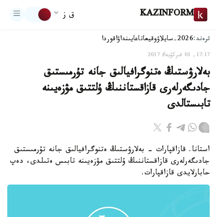
KAZINFORM
ق ز
ترەند:
2026-سايلاۋ
وقيعا
تاعايىنداۋ
اقوردا
17:17, 01 قىركۇيەك 2017
بەلارۋستىڭ ەتنوگرافيالىق جانە تۇرمىستىق
جادىگەرلەرى قازاقستاننىڭ ۇلتتىق مۋزەيىنە
تابىستالدى
استانا. قازاقپارات - بەلارۋستىڭ ەتنوگرافيالىق جانە تۇرمىستىق
جادىگەرلەرى قازاقستاننىڭ ۇلتتىق مۋزەيىنە تابىس ەتىلدى، دەپ
حابارلايدى قازاقپارات.