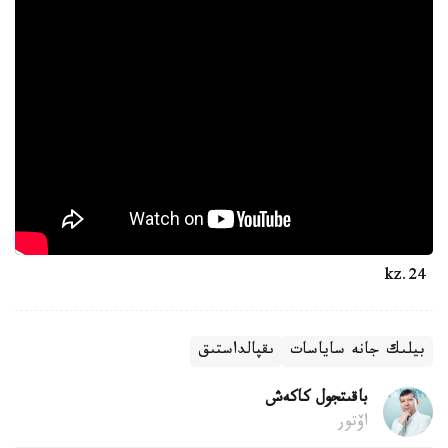
24.kz
بيلىك جانە ساياسات
ىقپالداستىق
باقىتجول كاكەش
اۆتور