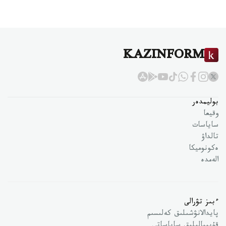
KAZINFORM
بوليمدەر
وقيعا
ساياسات
تالداۋ
ەكونوميكا
الەمدە
ءبىز تۋرالى
پايدالانۋشىلىق كەلىسىم