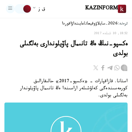
KAZINFORM
ق ز
ترەند:
2026-سايلاۋ
وقيعا
تاعايىنداۋ
اقوردا
18:52, 10 شىلدە 2017
ەكسپو-نىڭ ەڭ تانىمال پاۆيلوندارى بەلگىلى
بولدى
استانا. قازاقپارات - «ەكسپو-2017» حالىقارالىق
كورمەسىندەگى كەلۋشىلەر اراسىندا ەڭ تانىمال پاۆيلوندار
بەلگىلى بولدى.