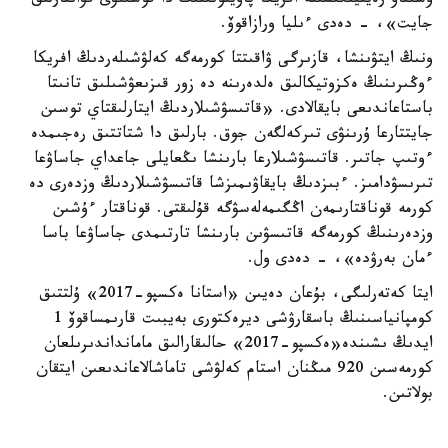
وسىناۋ رەيتينگىسىنە افريكا پاۆيلونىنىڭ دا قوسىلۋى قۋانتارلىق
جايت»، - دەدى ءىليا ورازاقوۆ.
ونىڭ ايتۋىنشا، قازىرگى ۋاقىتتا كورمەگە كەلۋشىلەردىڭ افريكا
ءوڭىرىنىڭ ەكزوتيكالىق ەلدەرىنە دە زور قىزىعۋشىلىق تانىتا
باستاعاندىعى بايقالادى. «قاتىسۋشىلاردىڭ ايتارلىقتاي توسىن
جايتتارعا ۇرىنۋى تىركەلگەن جوق. بارلىق دا شتاتتىق رەجىمدە
ءوتىپ جاتىر. قاتىسۋشىلارعا بارىنشا ىڭعايلى جاعداي جاساۋعا
تىرىسۋدامىز. ءبىزدىڭ بايقاۋىمىزشا قاتىسۋشىلاردىڭ وزدەرى دە
كورمە قوناقتارىمەن اڭگىمەلەسۋگە قۇلىقتى. قوناقتار ءۇشىن
وزدەرىنىڭ كورمەگە قاتىسۋىن بارىنشا تارتىمدى جاساۋعا باسا
ءمان بەرۋدە»، - دەدى ول.
ايتا كەتەرلىگى، بۇعان دەيىن «استانا ەكسپو-2017» ۇلتتىق
كومپانياسىنىڭ باسقارۋشى ديرەكتورى بەيبىت قارىمساقوۆ 1
ايدىڭ ىشىندە«ەكسپو-2017» حالىقارالىق مامانداندىرىلعان
كورمەسىن 920 مىڭنان استام كەلۋشى تاماشالاعاندىعىن ايتقان
بولاتىن.