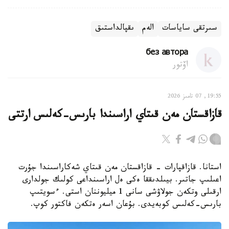
سىرتقى ساياسات
الەم
ىقپالداستىق
без автора
اۆتور
19:55, 07 تامىز 2026
قازاقستان مەن قىتاي اراسىندا بارىس-كەلىس ارتتى
استانا. قازاقپارات - قازاقستان مەن قىتاي شەكاراسىندا جۇرت
اعىلىپ جاتىر. بيىلدىققا ەكى ەل اراسىنداعى كولىك جولدارى
ارقىلى وتكەن جولاۋشى سانى 1 ميليوننان استى. ءسويتىپ
بارىس-كەلىس كوبەيدى. بۇعان اسەر ەتكەن فاكتور كوپ.