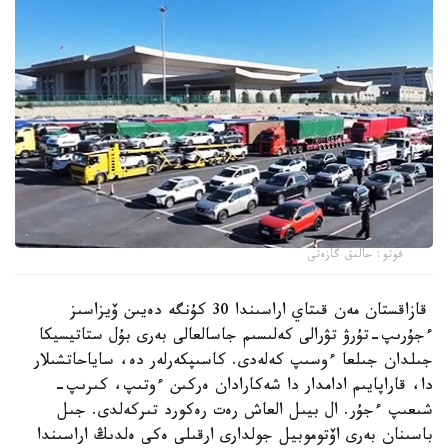
فوتو: حالىق گازەتى
قازاقستان مەن قىتاي اراسىندا 30 كۇنگە دەيىن ۆيزاسىز
ءجۇرىپ-تۇرۋ تۋرالى كەلىسىم جاسالعالى بەرى بۇل ستاتيسيكا
جىلدان جىلعا ءوسىپ كەلەدى. كاسىپكەرلەر دە، ساياحاتشىلار
دا، قاراپايىم ادامدار دا شەكارادان ەركىن ءوتىپ، كىرىپ-
شىعىپ ءجۇر. ال بيىل العاش رەت رەكورد تىركەلدى. جىل
باسىنان بەرى اۆتوموبيل جولدارى ارقىلى ەكى ەلدىڭ اراسىندا