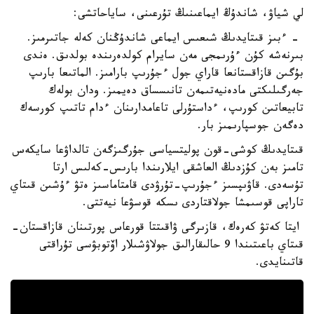
لي شياۋ، شاندۇڭ ايماعىنىڭ تۇرعىنى، ساياحاتشى:
- ءبىز قىتايدىڭ شىعىس ايماعى شاندۇڭنان كەلە جاتىرمىز.
بىرنەشە كۇن ءۇرىمجى مەن سايرام كولدەرىندە بولدىق. ەندى
بۇگىن قازاقستانعا قاراي جول ءجۇرىپ بارامىز. الماتىعا بارىپ
جەرگىلىكتى مادەنيەتىمەن تانىسساق دەيمىز. ودان بولەك
تابيعاتىن كورىپ، ءداستۇرلى تاعامدارىنان ءدام تاتىپ كورسەك
دەگەن جوسپارىمىز بار.
قىتايدىڭ كوشى-قون پوليتسياسى جۇرگىزگەن تالداۋعا سايكەس
تامىز بەن كۇزدىڭ العاشقى ايلارىندا بارىس-كەلىس ارتا
تۇسەدى. قاۋىپسىز ءجۇرىپ-تۇرۋدى قامتاماسىز ەتۋ ءۇشىن قىتاي
تاراپى قوسىمشا جولاقتاردى ىسكە قوسۋعا نيەتتى.
ايتا كەتۋ كەرەك، قازىرگى ۋاقىتتا قورعاس پورتىنان قازاقستان-
قىتاي باعىتىندا 9 حالىقارالىق جولاۋشىلار اۆتوبۋسى تۇراقتى
قاتىنايدى.