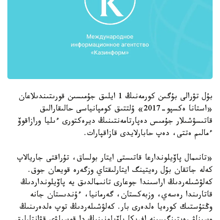
بۇل تۋرالى بۇگىن كورمەنىڭ 1 ايلىق جۇمىسىن قورىتىندىلاعان
«استانا ەكسپو-2017» ۇلتتىق كومپانياسى حالىقارالىق
قاتىسۋشىلار جۇمىس دەپارتامەنتىنىڭ ديرەكتورى ءىليا ورازاقوۆ
ءمالىم ەتتى، دەپ حابارلايدى قازاقپارات.
«تانىمال پاۆيلوندارعا قاتىستى ايتار بولساق، تۇراقتى جاريالاپ
كەلە جاتقان بۇل رەيتينگ ايتارلىقتاي وزگەرە قويعان جوق.
كەلۋشىلەردىڭ اراسىندا جوعارى تانىمالدىق يە پاۆيلونداردىڭ
قاتارىندا رەسەي، وزبەكستان، گەرمانيا، ءۇندىستان جانە
وڭتۇستىك كورەيا ەلدەرى بار. كەلۋشىلەردىڭ توپ ەلدەرىنىڭ