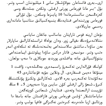
ارى-بەرى قاتىناعان جولاۋشىلار سانى 1 ميلليوننان اسىپ وتىر.
بۇل ءبىر عانا قورعاس پورتى ارقىلى. وتكەن جىلدىڭ وسى
كەزەڭىمەن سالىستىرعاندا 10 پايىزعا وسكەن. بۇل تۋرالى
قورعاس پورتىنداعى قىتايدىڭ ينسپەكسيالىق ستانسيا ماماندارى
رەسمي جاريالادى.
بۇعان ارينە قوس تاراپتان جاسالىپ جاتقان ساياسي
ىنتالاندىرۋدىڭ ىقپالى زور. ودان بولەك ترانسشەكارالىق ساپارلار
مەن ساۋدا-ساتتىق سالاسىنداعى بەلسەندىلىك تە تىكەلەي اسەر
ەتىپ وتىر. سونىمەن قاتار ەركىن ساۋدا پيلوتتىق ايماعىنداعى
يننوۆاتسيالىق جانە «اقىلدى پورت» جوبالارى دا سەپ بولعان.
كولىك قۇرالدارىن تەكسەرۋ راسىمدەرى جەڭىلدەپ، ۋاقىت 1
مينۋتقا دەيىن قىسقاردى. ال ونلاين جۇيە قۇجاتتاردى 45
سەكۋندتا تەكسەرىپ بەرە الادى. شەكارالىق وتكىزۋ پۋنكتىنىڭ
كىرۋ-شىعۋ زالى ارقىلى كۇن سايىن ورتا ەسەپپەن 5- 8 مىڭ
تۋريست ارالىعىندا وتەدى. قىتايدان شىعاتىن كوپتەگەن
ساياحاتشىلار ءۇشىن قورعاس پورتى قازاقستان جانە باسقا دا
ورتالىق ازيا ەلدەرىنە كىرەتىن نەگىزگى قاقپا بولىپ وتىر.