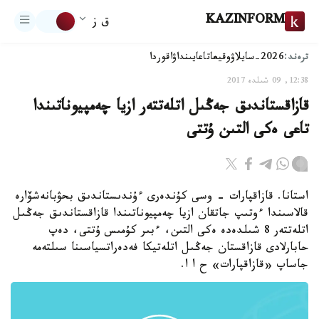
KAZINFORM
ق ز
ترەند:
2026-سايلاۋ
وقيعا
تاعايىنداۋ
اقوردا
12:38, 09 شىلدە 2017
قازاقستاندىق جەڭىل اتلەتتەر ازيا چەمپيوناتىندا
تاعى ەكى التىن ۇتتى
استانا. قازاقپارات - وسى كۇندەرى ءۇندىستاندىق بحۋبانەشۆارە
قالاسىندا ءوتىپ جاتقان ازيا چەمپيوناتىندا قازاقستاندىق جەڭىل
اتلەتتەر 8 شىلدەدە ەكى التىن، ءبىر كۇمىس ۇتتى، دەپ
حابارلادى قازاقستان جەڭىل اتلەتيكا فەدەراتسياسىنا سىلتەمە
جاساپ «قازاقپارات» ح ا ا.