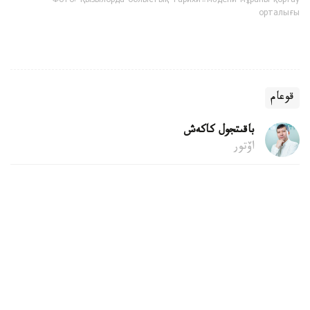
Фото: Қызылорда облыстық тарихи-мәдени мұраны қорғау
орталығы
قوعام
باقىتجول كاكەش
اۆتور
22:04, 06 تامىز 2026
قۇرىلىس قالدىقتارىن قوقىس جاشىگىنە تاستاۋعا
بولا ما
استانا. KAZINFORM - پاتەردى جوندەۋ كەزىندە شىققان