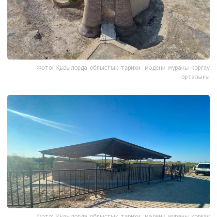
Фото: Қызылорда облыстық тарихи-мәдени мұраны қорғау
орталығы