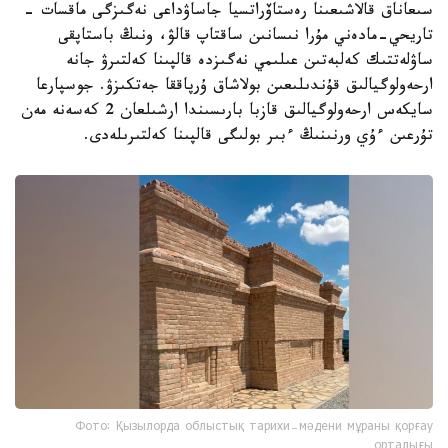
سىعاناق قالاشىعىنا رەستاۆراتسيا جاساۋداعى نەگىزگى ماقسات -
تاريحي-مادەني مۇرا نىسانىن ساقتاپ قالۋ، ونىڭ باستاپقى
ساۋلەتتىك كەلبەتىن عىلىمي نەگىزدە قالپىنا كەلتىرۋ جانە
ارحەولوگيالىق قۇندىلىعىن بولاشاق ۇرپاققا جەتكىزۋ. جوسپارعا
سايكەس ارحەولوگيالىق قازبا بارىسىندا ارشىلعان 2 كەسەنە مەن
تۇرعىن ءۇي ورنىنىڭ ءبىر بولىگى قالپىنا كەلتىرىلەدى.
Фото: Қызылорда облыстық тарихи-мәдени мұраны қорғау
орталығы