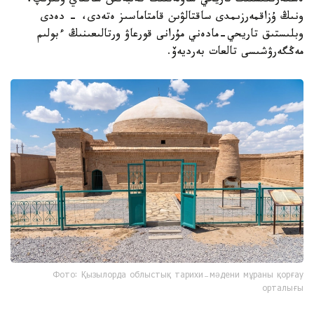
ەسكەرتكىشتىڭ تاريحي ساۋلەتتىك كەلبەتىن ساقتاي وتىرىپ،
ونىڭ ۇزاقمەرزىمدى ساقتالۋىن قامتاماسىز ەتەدى، - دەدى
وبلىستىق تاريحي-مادەني مۇرانى قورعاۋ ورتالىعىنىڭ ءبولىم
مەڭگەرۋشىسى تالعات بەرديەۆ.
Фото: Қызылорда облыстық тарихи-мәдени мұраны қорғау
орталығы