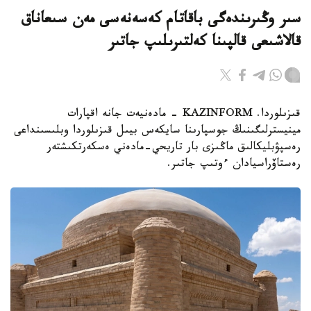
سىر وڭىرىندەگى باقاتام كەسەنەسى مەن سىعاناق
قالاشىعى قالپىنا كەلتىرىلىپ جاتىر
قىزىلوردا. KAZINFORM - مادەنيەت جانە اقپارات
مينيسترلىگىنىڭ جوسپارىنا سايكەس بيىل قىزىلوردا وبلىسىنداعى
رەسپۋبليكالىق ماڭىزى بار تاريحي-مادەني ەسكەرتكىشتەر
رەستاۆراسيادان ءوتىپ جاتىر.