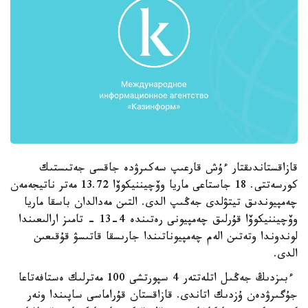
قازاقستاندىقتار ءۇش قارعىپ سەكىرۋدە جاقسى جەتىستىك
كورسەتتى. 18 جاستاعى ماريا وۆچيننيكوۆا 13.72 مەتر ناتيجەمەن
چەمپيوندىق تيتۋلدى جەڭىپ الدى. التىن مەدالدان باسقا ماريا
وۆچيننيكوۆا قۇرلىق چەمپيونى رەتىندە 4-13 - تامىز ارالىعىندا
لوندوندا وتەتىن الەم چەمپيوناتىندا جارىسقا قاتىسۋ قۇقىعىن
الدى.
ءبىزدىڭ جەڭىل اتلەتتەر 4 سپورتشى 100 مەترلىك ەستافەتاعا
جۇگىرۋدەن ۇزدىك اتاندى. قازاقستان قۇراماسى ساپىندا ونەر