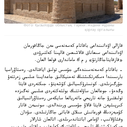
Фото: Қызылорда облыстық тарихи-мәдени мұраны
қорғау орталығы
قازالى اۋدانىنداعى باقاتام كەسەنەسى مەن جاڭاقورعان
اۋدانىنداعى سىعاناق قالاشىعىن قالپىنا كەلتىرۋدى
«قازقايتاجاڭارتۋ» ر م ك ماماندارى قولعا العان.
- باقاتام كەسەنەسىندەگى جۇمىس تولىق اياقتالدى. رەستاۆراسيا
بارىسىندا ەسكەرتكىشتىڭ تەحنيكالىق جاعدايىنا عىلىمي زەرتتەۋ
جۇرگىزىلدى. كونسترۋكسيالىق كۇشەيتۋ، جىكتەردى قايتا
وڭدەۋ، جوعالعان ساۋلەتتىك بولشەكتەردى عىلىمي نەگىزدە
تولىقتىرۋ جانە تاريحي ماتەريالعا سايكەس رەستاۆراتسيالىق
كىرپىشپەن قايتا قالاۋ جۇمىسى ورىندالدى. سونىمەن قاتار
كۇمبەزدىڭ قورعانىش سىلاق قاباتى جاڭارتىلدى. سۋدان
وقشاۋلانىپ، اۋماعى اباتتاندىرىلدى. اتالعان شارالار