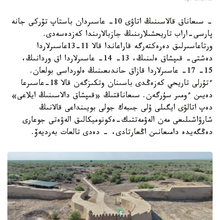
- سىعاناق قالاسىنىڭ اتاۋى 10- عاسىردان باستاپ تۇركى جانە
پارسى-اراب تاريحشىلارىنىڭ جازبالارىندا كەزدەسەدى.
ورتاعاسىرلىق دەرەكتەرگە قاراعاندا قالا 11-13عاسىرلاردا
دەشتى- قىپشاق ەلىنىڭ، 13- 14- عاسىرلاردا اق وردانىڭ،
15- 17- عاسىرلاردا قازاق حاندىعىنىڭ ەلورداسى بولعان.
ءتۇرلى تاريحي كەزەڭدى باسىنان وتكىزگەن قالا 18-عاسىرعا
دەيىن ءومىر سۇرگەن. سىعاناقتىڭ «قىپشاق دالاسىنىڭ ايلاعى»
دەپ اتالۋى ايگىلى ۇلى جىبەك جولى بويىنداعى قالانىڭ
شارۋاشىلىعى مەن الەۋمەتتىك-ەكونوميكالىق الەۋەتى جوعارى
دەڭگەيدە دامىعانىن اڭعارتادى، - دەدى تالعات بەرديەۆ.