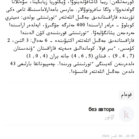
كورسەتكەن: ريما كاشافۋتدينوۆا، ۆيكتوريا زيابكينا، سۆەتلانا
گولەندوۆا، ولگا سافرونوۆالار. جارىس باعدارلاماسىنىڭ تاعى ەكى
تۇرىندە قازاقستاندىق جەڭىل اتلەتتەر ءتورتىنشى بولدى: دميتري
كوبلوۆ - ەرلەر اراسىندا 400 مەترگە جۇگىرۋ، ايەلدەر اراسىندا
مەردجەن يشانگۋليەۆا. ءتورتىنشى قورىتىندى كۇن الدىندا
قازاقستاندىق جەڭىل اتلەتتەر اكتيۆىندە - 6 مەدال: 3 التىن، 2
كۇمىس، ءبىر قولا. كوماندالىق ەسەپتە قازاقستان ءۇندىستان
(7, 4, 9) ، قىتاي (5, 6, 4) جانە يران (4, 0, 1)
ەلدەرىنەن كەيىنگى ءتورتىنشى ورىندا. چەمپيوناتقا بارلىعى 43
ەلدەن جەڭىل اتلەتتەر قاتىسۋدا.
قوعام
без автора
اۆتور
22:29, 06 تامىز 2026