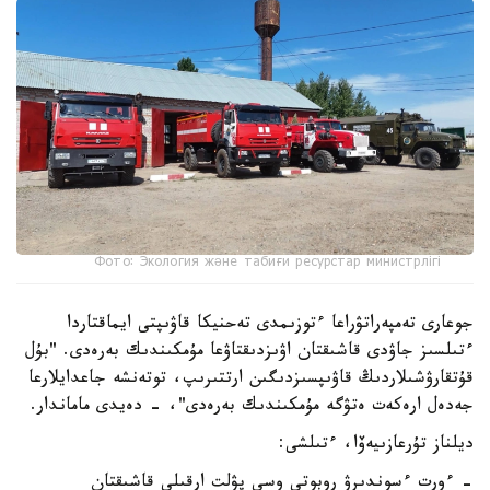
Фото: Экология және табиғи ресурстар министрлігі
جوعارى تەمپەراتۋراعا ءتوزىمدى تەحنيكا قاۋىپتى ايماقتاردا
ءتىلسىز جاۋدى قاشىقتان اۋىزدىقتاۋعا مۇمكىندىك بەرەدى. "بۇل
قۇتقارۋشىلاردىڭ قاۋىپسىزدىگىن ارتتىرىپ، توتەنشە جاعدايلارعا
جەدەل ارەكەت ەتۋگە مۇمكىندىك بەرەدى"، - دەيدى ماماندار.
ديلناز تۇرعازىيەۆا، ءتىلشى:
- ءورت ءسوندىرۋ روبوتى وسى پۋلت ارقىلى قاشىقتان