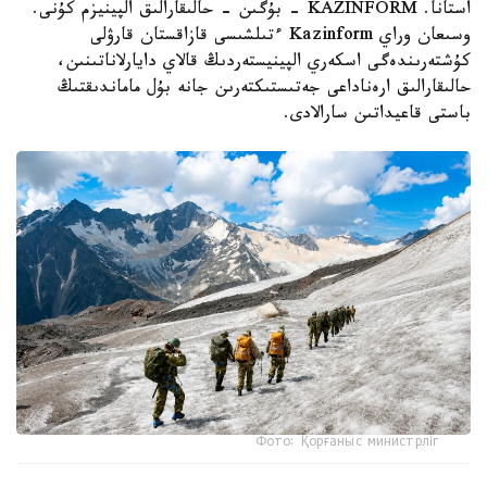
استانا. KAZINFORM - بۇگىن - حالىقارالىق الپينيزم كۇنى.
وسىعان وراي Kazinform ءتىلشىسى قازاقستان قارۋلى
كۇشتەرىندەگى اسكەري الپينيستەردىڭ قالاي دايارلاناتىنىن،
حالىقارالىق ارەناداعى جەتىستىكتەرىن جانە بۇل ماماندىقتىڭ
باستى قاعيداتىن سارالادى.
Фото: Қорғаныс министрліг