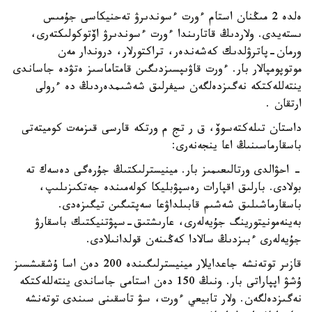
ەلدە 2 مىڭنان استام ءورت ءسوندىرۋ تەحنيكاسى جۇمىس
ىستەيدى. ولاردىڭ قاتارىندا ءورت ءسوندىرۋ اۆتوكولىكتەرى،
ورمان-پاترۋلدىك كەشەندەر، تراكتورلار، دروندار مەن
موتوپومپالار بار. ءورت قاۋىپسىزدىگىن قامتاماسىز ەتۋدە جاساندى
ينتەللەكتكە نەگىزدەلگەن سيفرلىق شەشىمدەردىڭ دە ءرولى
ارتقان .
داستان تىلەكتەسوۆ، ق ر تج م ورتكە قارسى قىزمەت كوميتەتى
باسقارماسىنىڭ اعا ينجەنەرى:
- احۋالدى ورتالىعىمىز بار. مينيسترلىكتىڭ جۇرەگى دەسەك تە
بولادى. بارلىق اقپارات رەسپۋبليكا كولەمىندە جەتكىزىلىپ،
باسقارماشىلىق شەشىم قابىلداۋعا سەپتىگىن تيگىزەدى.
بەينەمونيتورينگ جۇيەلەرى، عارىشتىق-سپۋتنيكتىك باسقارۋ
جۇيەلەرى ءبىزدىڭ سالادا كەڭىنەن قولدانىلادى.
قازىر توتەنشە جاعدايلار مينيسترلىگىندە 200 دەن اسا ۇشقىشسىز
ۇشۋ اپپاراتى بار. ونىڭ 150 دەن استامى جاساندى ينتەللەكتكە
نەگىزدەلگەن. ولار تابيعي ءورت، سۋ تاسقىنى سىندى توتەنشە