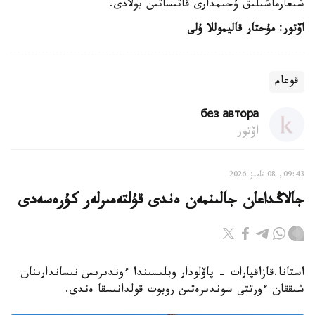
شىعارماشىلىق ۇجىمدارى قاتىساتىن بولادى.
اۆتور: مۇحتار قاليموللا ۇلى
قوعام
без автора
اۆتور
09:43, 08 تامىز 2026
جالاڭداعان جالىنمەن ەندى قۇلتەمىرلەر كۇرەسەدى
استانا.قازاقپارات - پاۆلودار وبلىسىندا ءوندىرىس نىساندارىنان
شىققان ءورتتى سوندىرەتىن روبوت قولدانىسقا ەندى.