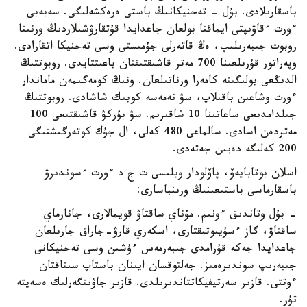
باسقارىلادى. بۇل - تەحنيكانىڭ باستى ەرەكشەلىگى. سەبەبى
ءورت ءقاۋىپتى ايماقتا بولعان جاعدايدا قۇتقارۋشىلاردىڭ ورنىنا
روبوت جىبەرىلىپ، ەڭ قاتەرلى جۇمىستى وسى تەحنيكا اتقارادى.
وپەراتور قۇرىلعىنا 700 مەتر قاشىقتىقتان باعىتتايدى. روبوتتىڭ
الدىڭعى بولىگىنە كامەرا ورناتىلعان. ونىڭ كومەگىمەن ماماندار
ءورت وشاعىن باقىلاپ، سۋ نەمەسە كوبىك شاشادى. روبوتتىڭ
جىلدامدىعى ساعاتىنا 10 شاقىرىم. سۋ بۇركۋ قاشىقتىعى 100
مەتردەن اسادى. سالماعى 480 كەلى، ال جۇك كوتەرگىشتىگى
200 كەلىگە دەيىن جەتەدى.
اسلان بوتابايەۆ، پاۆلودار وبلىسى ت ج د ءورت ءسوندىرۋ
باسقارماسى باستىعىنىڭ ورىنباسارى:
- بۇل وتاندىق ءونىم. مۇناي ساقتاۋ قويمالارى، جانارماي
ساقتاۋ، گاز ءسۇيىوتىقتارى، اسكەري قارۋ-جاراق جارىلعان
جاعدايدا جەكە قۇرامدى جىبەرمەس ءۇشىن وسى تەحنيكانى
جىبەرىپ سوندىرەمىز. جەلتوقسان ايىنان باستاپ سىناقتان
ءوتتى. قازىر سەرتيفيكاتتاندىرىلدى. قازىر جاۋىنگەرلىك ەسەپتە
تۇر.