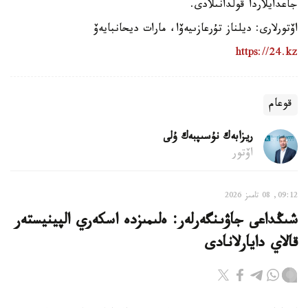
جاعدايلاردا قولدانىلادى.
اۆتورلارى: ديلناز تۇرعازىيەۆا، مارات ديحانبايەۆ
https://24.kz
قوعام
ريزابەك نۇسىپبەك ۇلى
اۆتور
09:12, 08 تامىز 2026
شىڭداعى جاۋىنگەرلەر: ەلىمىزدە اسكەري الپينيستەر
قالاي دايارلانادى