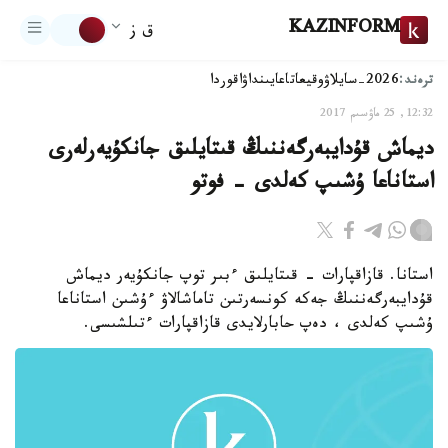
KAZINFORM
ق ز
ترەند:
2026-سايلاۋ
وقيعا
تاعايىنداۋ
اقوردا
12:32, 25 ماۋسىم 2017
ديماش قۇدايبەرگەننىڭ قىتايلىق جانكۇيەرلەرى
استاناعا ۇشىپ كەلدى - فوتو
استانا. قازاقپارات - قىتايلىق ءبىر توپ جانكۇيەر ديماش
قۇدايبەرگەننىڭ جەكە كونسەرتىن تاماشالاۋ ءۇشىن استاناعا
ۇشىپ كەلدى ، دەپ حابارلايدى قازاقپارات ءتىلشىسى.