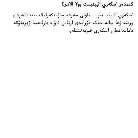
كىمدەر اسكەري الپينيست بولا الادى؟
اسكەري الپينيستەر - تاۋلى جەردە جاۋىنگەرلىك مىندەتتەردى
ورىنداۋعا جانە جەكە قۇرامدى ارنايى تاۋ دايارلىعىنا ۇيرەتۋگە
ماماندانعان اسكەري قىزمەتشىلەر.
- تاۋ دايارلىعى بويىنشا ارنايى بىلىكتىلىكتەن وتكەن اسكەري
قىزمەتشىلەر ەلىمىزدىڭ ءتۇرلى اسكەري بولىمدەرىندە قىزمەت
اتقارىپ، تاۋلى جەردەگى جاۋىنگەرلىك دايارلىقتى ۇيىمداستىرۋعا
جانە جەكە قۇرامدى وقىتۋعا ۇلەسىن قوسىپ كەلەدى، -
دەلىنگەن قورعانىس مينيسترلىگىنىڭ Kazinform اگەنتتىگىنە
بەرگەن جاۋابىندا.
اسكەري الپينيستىڭ دايارلىعى بىرنەشە بىلىكتىلىك دەڭگەيىنەن
تۇرادى. تاۋلى وڭىرلەردە جاۋىنگەرلىك مىندەتتەردىڭ ارتۋىنا
بايلانىستى مۇنداي ماماندارعا سۇرانىس ءوسىپ كەلەدى. وسىعان
وراي وقۋ باعدارلامالارىن جەتىلدىرۋ، نۇسقاۋشىلار قۇرامىن
كۇشەيتۋ جانە اسكەري دايارلىقتان وتەتىن ماماندار سانىن
كەزەڭ-كەزەڭىمەن ارتتىرۋ كوزدەلگەن.