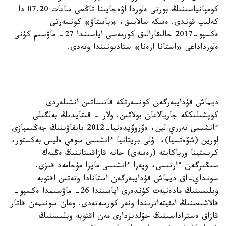
كومپانياسىنىڭ بورتى ەلوردا اۋەجايىنا تاڭعى ساعات 07.20 دا
كەلىپ قوندى. ەسكە سالايىق، «باستاۋ» كونسەرتى
ەكسپو-2017 حالىقارالىق كورمەسى اياسىندا 27- ماۋسىم كۇنى
ەلورداداعى «استانا ارەنا» ستاديونىندا وتەدى.
ديماش قۇدايبەرگەن كونسەرتكە قاتىساتىن انشىلەردى
كوپشىلىككە جاريالاعان بولاتىن. ولار - قىتايدىڭ بەلگىلى
ءانشىسى تەرري لين، ەۆروۆيدەنيا-2012 بايقاۋىنىڭ جەڭىمپازى
لورين (شۆەتسيا)، ۇلى بريتانيا ءانشىسى سوفي ەليس بەكستور،
كريستينا ورباكايتە (رەسەي) جانە قازاقستاننىڭ ەڭبەك
سىڭىرگەن ءارتىسى، وپەرا ءانشىسى مايرا مۇحامەد قىزى.
سونداي-اق ديماش قۇدايبەرگەن استانادا وتەتىن اقتوبە
وبلىسىنىڭ مادەنيەت كۇندەرى اياسىندا 26- ماۋسىمدا ەكسپو-
قالاشىعىنىڭ امفيتەاترىندا ونەر كورسەتەدى. وعان سونىمەن قاتار
قازاق ەستراداسىنىڭ جۇلدىزدارى مەن اقتوبە وبلىسىنىڭ