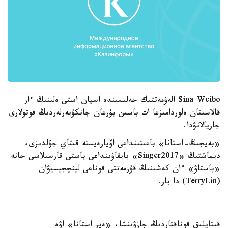
Sina Weibo الەۋمەتتىك جەلىسىندە اسپان استى ەلىنىڭ ءار
قالاسىنان ەلوردامىزعا ات باسىن بۇرعان جانكۇيەرلەردىڭ فوتولارى
جاريالانۋدا.
«بەيجىڭ-استانا» باعىتىنداعى اۆيارەيستە قىتاي جۇلدىزى،
ديماشتىڭ «Singer2017» بايقاۋىنداعى باستى قارسىلاسى جانە
«باستاۋ» ءان كەشىنىڭ قۇرمەتتى قوناعى لينچجيسيۋان
(TerryLin) دا بار.
قىتايلىق قوناقتاردىڭ جازۋىنشا، «ەير استانا» اۋە