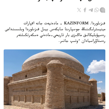
قىزىلوردا. KAZINFORM - مادەنيەت جانە اقپارات
مينيسترلىگىنىڭ جوسپارىنا سايكەس بيىل قىزىلوردا وبلىسىنداعى
رەسپۋبليكالىق ماڭىزى بار تاريحي-مادەني ەسكەرتكىشتەر
رەستاۆراسيادان ءوتىپ جاتىر.