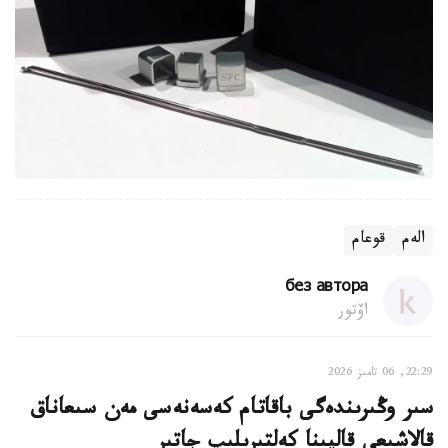
الەم
قوعام
без автора
اۆتور
22:29, 06 تامىز 2026
سىر وڭىرىندەگى باقاتام كەسەنەسى مەن سىعاناق
قالاشىعى قالپىنا كەلتىرىلىپ جاتىر