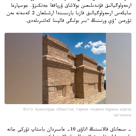
ارحەولوگيالىق قۇندىلىعىن بولاشاق ۇرپاققا جەتكىزۋ. جوسپارعا
سايكەس ارحەولوگيالىق قازبا بارىسىندا ارشىلعان 2 كەسەنە مەن
تۇرعىن ءۇي ورنىنىڭ ءبىر بولىگى قالپىنا كەلتىرىلەدى.
Фото: Қызылорда облыстық тарихи-мәдени мұраны қорғау
орталығы
- سىعاناق قالاسىنىڭ اتاۋى 10- عاسىردان باستاپ تۇركى جانە