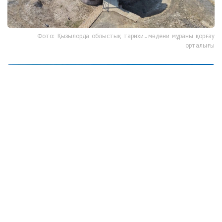
Фото: Қызылорда облыстық тарихи-мәдени мұраны қорғау
орталығы
Фото: Қызылорда облыстық тарихи-мәдени мұраны қорғау
орталығы