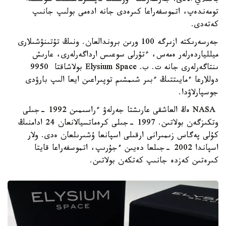
باقىلاي الادى. جەرسەرىك ءوزىنىڭ تاپسىرماسىنىڭ سوڭىندا
تومەندەپ، اتموسفەراعا كىرەدى جانە ادەمى بولىپ جانىپ
كەتەدى.
جەرسەرىكتە ازىرگە 100 ورىن بروندالعان. ونىڭ تۇتىنۋشىلارى
ميللياردەرلەر ەمەس، ءتۇرلى سوعىس ارداگەرلەرى، عارىش
ىنتاگەرلەرى جانە ت. ب. Elysium Space بولاشاقتا 9950
دوللارعا ءمايىتتىڭ ءبىر شىمشىم توپىراعىن ايعا الىپ بارۋدى
جوسپارلاۋدا.
NASA ەڭ العاشقى عارىشتا جەرلەۋ ءراسىمىن 1992 -جىلى
وتكىزگەن بولاتىن. 1997 -جىلى كرەماتسيالانعان 24 ادامنىڭ
كۇلى پەگاس زىمىرانى ارقىلى اسپانعا ۇشىرىلعان ەدى. ولار
اسپاندا 2002 -جىلعا دەيىن ءجۇرىپ، اتموسفەراعا قايتا
كىرەتىن كەزدە جانىپ كەتكەن بولاتىن.