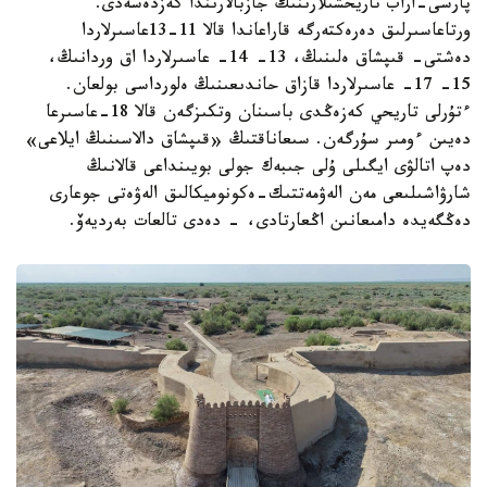
پارسى-اراب تاريحشىلارىنىڭ جازبالارىندا كەزدەسەدى.
ورتاعاسىرلىق دەرەكتەرگە قاراعاندا قالا 11-13عاسىرلاردا
دەشتى- قىپشاق ەلىنىڭ، 13- 14- عاسىرلاردا اق وردانىڭ،
15- 17- عاسىرلاردا قازاق حاندىعىنىڭ ەلورداسى بولعان.
ءتۇرلى تاريحي كەزەڭدى باسىنان وتكىزگەن قالا 18-عاسىرعا
دەيىن ءومىر سۇرگەن. سىعاناقتىڭ «قىپشاق دالاسىنىڭ ايلاعى»
دەپ اتالۋى ايگىلى ۇلى جىبەك جولى بويىنداعى قالانىڭ
شارۋاشىلىعى مەن الەۋمەتتىك-ەكونوميكالىق الەۋەتى جوعارى
دەڭگەيدە دامىعانىن اڭعارتادى، - دەدى تالعات بەرديەۆ.