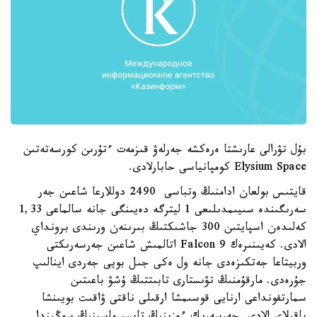
بۇل تۋرالى عارىشتا ەرەكشە جەرلەۋ قىزمەت ءتۇرىن كورسەتەتىن
Elysium Space كومپانياسى حابارلادى.
قايتىس بولعان ادامنىڭ وتباسى 2490 دوللارعا شاعىن جەر
سەرىگىندە سىيىمدىلىعى 1 ليترگە دەيىنگى جانە سالماعى 1,33
كەلىدەن اسپايتىن 300 جاشىكتىڭ بىرىنەن ورىندى برونداي
الادى. كەيىنىرەك Falcon 9 اتالمىش شاعىن جەرسەرىكتى
وربيتاعا جەتكىزەدى جانە ول ەكى جىل بويى جەردى اينالىپ
جۇرەدى. مارقۇمنىڭ تۋىستارى تابىتتىڭ ۇشۋ باعىتىن
سمارتفونداعى ارنايى قوسىمشا ارقىلى ناقتى ۋاقىت بويىنشا