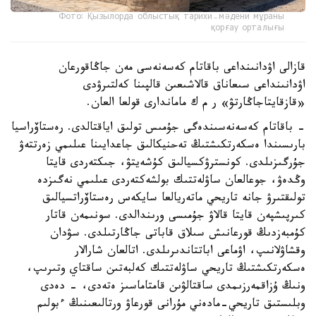
Фото: Қызылорда облыстық тарихи-мәдени мұраны
қорғау орталығы
قازالى اۋدانىنداعى باقاتام كەسەنەسى مەن جاڭاقورعان
اۋدانىنداعى سىعاناق قالاشىعىن قالپىنا كەلتىرۋدى
«قازقايتاجاڭارتۋ» ر م ك ماماندارى قولعا العان.
- باقاتام كەسەنەسىندەگى جۇمىس تولىق اياقتالدى. رەستاۆراسيا
بارىسىندا ەسكەرتكىشتىڭ تەحنيكالىق جاعدايىنا عىلىمي زەرتتەۋ
جۇرگىزىلدى. كونسترۋكسيالىق كۇشەيتۋ، جىكتەردى قايتا
وڭدەۋ، جوعالعان ساۋلەتتىك بولشەكتەردى عىلىمي نەگىزدە
تولىقتىرۋ جانە تاريحي ماتەريالعا سايكەس رەستاۆراتسيالىق
كىرپىشپەن قايتا قالاۋ جۇمىسى ورىندالدى. سونىمەن قاتار
كۇمبەزدىڭ قورعانىش سىلاق قاباتى جاڭارتىلدى. سۋدان
وقشاۋلانىپ، اۋماعى اباتتاندىرىلدى. اتالعان شارالار
ەسكەرتكىشتىڭ تاريحي ساۋلەتتىك كەلبەتىن ساقتاي وتىرىپ،
ونىڭ ۇزاقمەرزىمدى ساقتالۋىن قامتاماسىز ەتەدى، - دەدى
وبلىستىق تاريحي-مادەني مۇرانى قورعاۋ ورتالىعىنىڭ ءبولىم