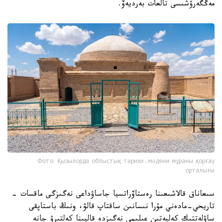
مەڭگەرۋشىسى تالعات بەرديەۆ.
Фото: Қызылорда облыстық тарихи-мәдени мұраны қорғау
орталығы
سىعاناق قالاشىعىنا رەستاۆراتسيا جاساۋداعى نەگىزگى ماقسات -
تاريحي-مادەني مۇرا نىسانىن ساقتاپ قالۋ، ونىڭ باستاپقى
ساۋلەتتىك كەلبەتىن عىلىمي نەگىزدە قالپىنا كەلتىرۋ جانە