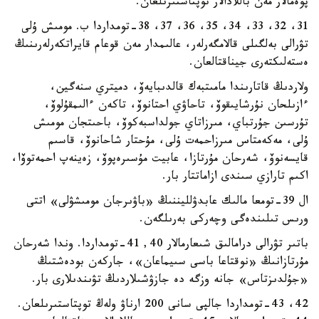
پوەمالار مەن باللادالار توپتاستىرىلعان.
31، 32، 33، 34، 35، 36، 37، 38-تومداردا ب. مومىش ۇلى
تۋرالى بەلگىلى قالامگەرلەر، عالىمدار مەن قوعام قايراتكەرلەرىنىڭ
ەستەلىكتەرى جيناقتالعان.
ولاردىڭ قاتارىندا مامىتبەك قالدىبايەۆ، دميتري سنەگين،
ءازىلحان نۇرشايىقوۆ، تاحاۋي احتانوۆ، تاكەن ءالىمقۇلوۆ،
تۇرسىن جۇرتباي، مىرزاتاي جولداسبەكوۆ، باحىتجان مومىش
ۇلى، مەكەمتاس مىرزاحمەت ۇلى، مۇحتار شاحانوۆ، قاسىم
قايسەنوۆ، شەرحان مۇرتازا، عابيت مۇسىرەپوۆ، زەينەپ احمەتوۆا،
اكىم تارازي سىندى ازاماتتار بار.
ال 39-تومعا مالىك عابدۋلليننىڭ «باۋىرجان مومىشۋلى» اتتى
ورىس تىلىندەگى وچەركى بەرىلگەن.
باتىر تۋرالى درامالىق شىعارمالار 40, 41-تومداردا. وندا شەرحان
مۇرتازانىڭ «نوقتاعا باسى سىيماعان»، جاركەن بودەشتىڭ
«جۇلدىزتاس» جانە وزگە دە جازۋشىلاردىڭ تۋىندىلارى بار.
42، 43-تومداردا جالپى سانى 200 ارناۋ ولەڭ توپتاستىرىلعان.