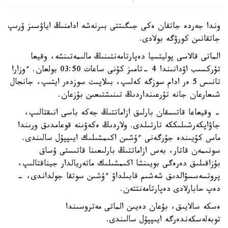
وندا جەردە جاتقان ەكى جىگىتتى بىرنەشە ادامنىڭ اياۋسىز ۇرىپ
جاتقانىن كورۋگە بولادى.
الماتى قالاسى پوليتسيا دەپارتامەنتىنىڭ مالىمەتىنشە، وقيعا
تۇركسىب اۋدانىندا 4 -تامىز كۇنى ساعات 03:50 بولعان. ءوزارا
تانىس 5 ەر ادام سوزگە كەلىپ، بىلاپىت سوزدەر ايتىپ، جانجال
شىعارعان جانە تۇرعىنداردىڭ تىنىشتىعىن بۇزعان.
- وقيعاعا قاتىسقان بارلىق ازاماتتىڭ جەكە باسى انىقتالىپ،
جاۋاپكەرشىلىككە تارتىلدى. ولاردىڭ ەكەۋىنە قوعامدىق ورىندا
ماس كۇيىندە جۇرگەنى ءۇشىن اكىمشىلىك ايىپپۇل سالىندى.
سونىمەن قاتار، بەس ازاماتتىڭ بارلىعىنا قاتىستى ۇساق
بۇزاقىلىق دەرەگى بويىنشا اكىمشىلىك ماتەريالدار جيناقتالىپ،
پروتسەسسۋالدىق شەشىم قابىلداۋ ءۇشىن سوتقا جولداندى، -
دەپ حابارلادى دەپارتامەنتتەن.
ەسكە سالايىق، بۇعان دەيىن الماتى مەتروسىندا
توبەلەسكەندەرگە ايىپپۇل سالىندى.