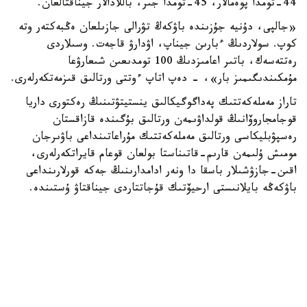
44-تومدا پوەمالار، 45-تومدا جىر، باللادالار جيناقتالعان.
«جالپى، دۇنيە جۇزىندە باۋكەڭ تۋرالى جازىلعان ەڭبەكتەر وتە
كوپ. سولاردىڭ ءبارىن جيناپ، اۋدارۋ قاجەت. وسىلاردى
رەتتەسەك، باتىر اعامىزدىڭ 100 تومدىعىن شىعارۋعا
مۇمكىندىگىمىز بار»، - دەپ اتاپ ءوتتى ورتالىق قىزمەتكەرلەرى.
تاراز مەملەكەتتىك پەداگوگيكالىق ينستيتۋتىنىڭ رەكتورى داريا
قوجامجاروۆانىڭ قولداۋىمەن ورتالىق بۇگىندە قازاقستان
رەسپۋبليكاسى ورتالىق مەملەكەتتىك مۇراعاتىنداعى باۋىرجان
مومىش ۇلىمەن قارىم-قاتىناستا بولعان قوعام قايراتكەرلەرى،
اقىن-جازۋشىلار باسقا دا ونەر ادامدارىنىڭ جەكە قورلارىنداعى
باۋكەڭە بايلانىستى ارحيۆتىك قۇجاتتاردى جيناقتاۋ ۇستىندە.