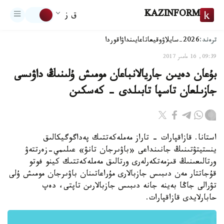
KAZINFORM
ق ز
ترەند:
2026-سايلاۋ
وقيعا
تاعايىنداۋ
اقوردا
09:39, 16 مامىر 2017
بۇعان دەيىن جاريالانباعان مومىش ۇلىنىڭ داۋىسى
جازىلعان تاسپا تابىلدى - كەسكىن
استانا. قازاقپارات - تاراز مەملەكەتتىك پەداگوگيكالىق
ينستيتۋتىنىڭ جانىنداعى «باۋىرجان تانۋ» عىلىمي-زەرتتەۋ
ورتالىعىنىڭ قىزمەتكەرلەرى ورتالىق مەملەكەتتىك كينو فوتو
قۇجاتتار مەن دىبىس جازبالارى مۇراعاتىنان باۋىرجان مومىش ۇلى
تۋرالى جاڭا بەينە جانە دىبىس جازبالارىن تاپتى، دەپ
حابارلايدى قازاقپارات.