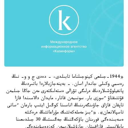
«1944-جىلعى كينوجىلناما تابىلدى، - دەدى ج و و- نىڭ
رەسمي وكىلى جاندار اسان. - بەينەجازبالاردا باتىردىڭ
پانفيلوۆشىلاردىڭ ەرلىگى تۋرالى ەستەلىكتەرى مەن جاڭا جىلمەن
قۇتتىقتاۋ ءسوزى بار. سونىمەن قاتار، مايدان دالاسىندا قازا
تاپقان قازاق جاۋىنگەرىنىڭ اناسىنا كوڭىل ايتىپ بارعان ءساتى
تاسپالانعان». «ءبىز مەملەكەتتىك مۇراعاتتىڭ ەرەكشە
ەسەبىندەگى قورىنان باۋكەڭنىڭ جەڭىستىڭ 30 جىلدىعىنا
بايلانىستى قازاقستان جازۋشىلارىمەن كەزدەسۋىندەگى