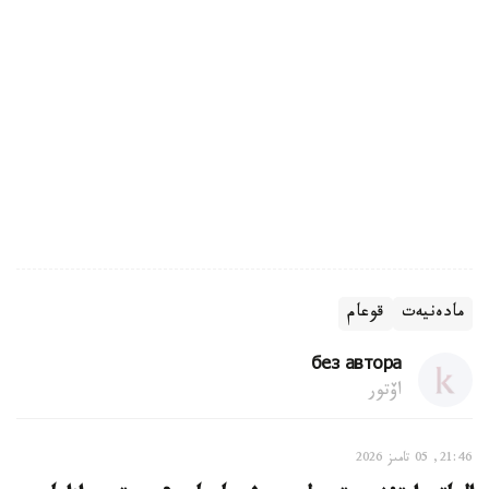
مادەنيەت
قوعام
без автора
اۆتور
21:46, 05 تامىز 2026