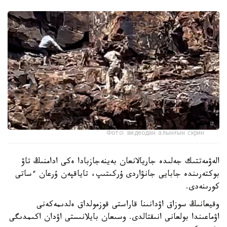
Фото: видеодан алынғын скрин
الەۋمەتتىك جەلىدە جاريالانعان بەينەجازبادا ەكى ادامنىڭ تاۋ
بوكتەرىندە جابايى جانۋاردى ۇركىتىپ، تاياقپەن ۇرعان ءساتى
كورىنەدى.
وقيعانىڭ سوزاق اۋدانىنا قاراستى قوزمولداق ەلدىمەكەنى
اۋماعىندا بولعانى انىقتالدى. وسىعان بايلانىستى اۋدان اكىمدىگى