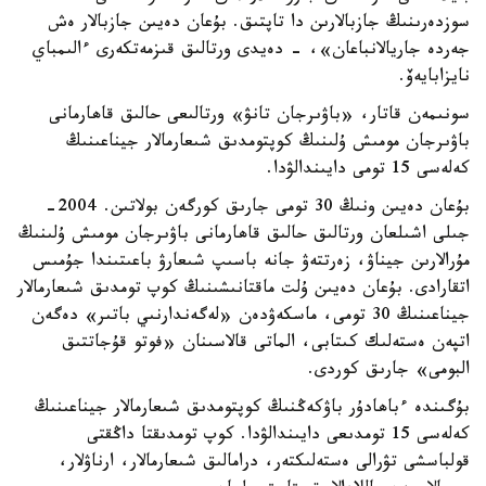
سوزدەرىنىڭ جازبالارىن دا تاپتىق. بۇعان دەيىن جازبالار ەش
جەردە جاريالانباعان»، - دەيدى ورتالىق قىزمەتكەرى ءالىمباي
نايزابايەۆ.
سونىمەن قاتار، «باۋىرجان تانۋ» ورتالىعى حالىق قاھارمانى
باۋىرجان مومىش ۇلىنىڭ كوپتومدىق شىعارمالار جيناعىنىڭ
كەلەسى 15 تومى دايىندالۋدا.
بۇعان دەيىن ونىڭ 30 تومى جارىق كورگەن بولاتىن. 2004-
جىلى اشىلعان ورتالىق حالىق قاھارمانى باۋىرجان مومىش ۇلىنىڭ
مۇرالارىن جيناۋ، زەرتتەۋ جانە باسىپ شىعارۋ باعىتىندا جۇمىس
اتقارادى. بۇعان دەيىن ۇلت ماقتانىشىنىڭ كوپ تومدىق شىعارمالار
جيناعىنىڭ 30 تومى، ماسكەۋدەن «لەگەندارنىي باتىر» دەگەن
اتپەن ەستەلىك كىتابى، الماتى قالاسىنان «فوتو قۇجاتتىق
البومى» جارىق كوردى.
بۇگىندە ءباھادۇر باۋكەڭنىڭ كوپتومدىق شىعارمالار جيناعىنىڭ
كەلەسى 15 تومدىعى دايىندالۋدا. كوپ تومدىقتا داڭقتى
قولباسشى تۋرالى ەستەلىكتەر، درامالىق شىعارمالار، ارناۋلار،