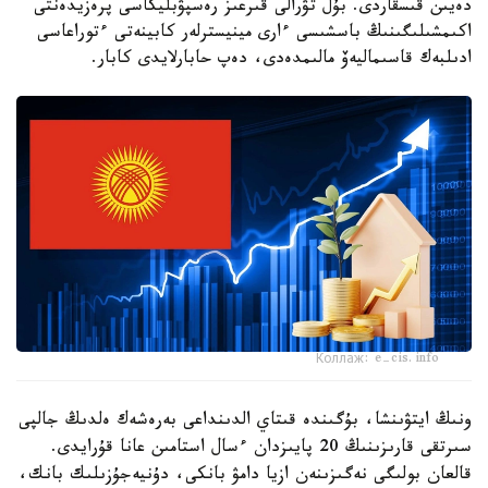
دەيىن قىسقاردى. بۇل تۋرالى قىرعىز رەسپۋبليكاسى پرەزيدەنتى
اكىمشىلىگىنىڭ باسشىسى ءارى مينيسترلەر كابينەتى ءتوراعاسى
ادىلبەك قاسىماليەۆ مالىمدەدى، دەپ حابارلايدى كابار.
Коллаж: e-cis.info
ونىڭ ايتۋىنشا، بۇگىندە قىتاي الدىنداعى بەرەشەك ەلدىڭ جالپى
سىرتقى قارىزىنىڭ 20 پايىزدان ءسال استامىن عانا قۇرايدى.
قالعان بولىگى نەگىزىنەن ازيا دامۋ بانكى، دۇنيەجۇزىلىك بانك،