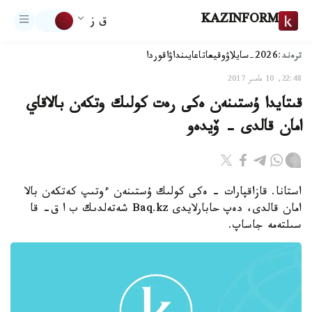
KAZINFORM
ق ز
ترەند:
2026-سايلاۋ
وقيعا
تاعايىنداۋ
اقوردا
22:48, 10 مامىر 2017
قىتايدا ۇستىنەن ەكى رەت كولىك وتكەن بالاقاي
امان قالدى - ۆيدەو
استانا. قازاقپارات - ەكى كولىك ۇستىنەن ءوتىپ كەتكەن بالا
امان قالدى، دەپ حابارلايدى Baq.kz شەتەلدىك ب ا ق- قا
سىلتەمە جاساپ.