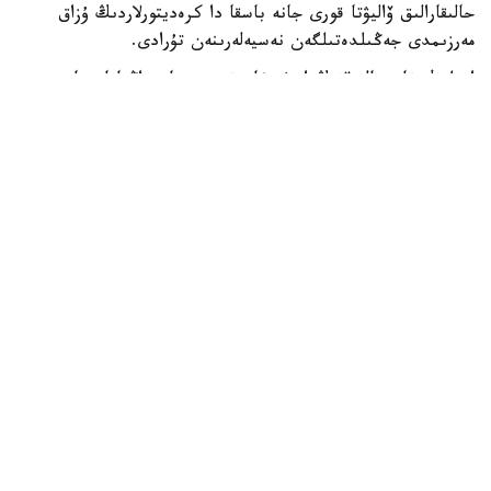
حالىقارالىق ۆاليۋتا قورى جانە باسقا دا كرەديتورلاردىڭ ۇزاق
مەرزىمدى جەڭىلدەتىلگەن نەسيەلەرىنەن تۇرادى.
ادىلبەك قاسىماليەۆتىڭ ايتۋىنشا، قىرعىزستان زاڭناماسىنا
سايكەس مەملەكەتتىك قارىزدىڭ جالپى ىشكى ونىمگە
شاققانداعى ۇلەسى 60 پايىزدان اسپاۋى ءتيىس. الايدا
پرەزيدەنت سادىر جاپاروۆتىڭ تاپسىرماسىمەن بۇل شەك 50 پايىز
دەڭگەيىندە بەلگىلەنگەن.
قازىرگى ۋاقىتتا قىرعىزستاننىڭ مەملەكەتتىك قارىزى ج ءى و-
ءنىڭ 42 پايىزىن، ال سىرتقى قارىزى 22 پايىزىن قۇرايدى. ەل
بيلىگى سىرتقى قارىز كولەمىن ازايتىپ، ىشكى قارىزدى كەزەڭ-
كەزەڭىمەن ۇلعايتۋ ساياساتىن ۇستانىپ وتىر. بۇعان دەيىن
قىرعىزستاننىڭ سىرتقى قارىزىن 2035 -جىلعا دەيىن تولىق
وتەۋدى جوسپارلاپ وتىرعانى حابارلانعان.
الەم