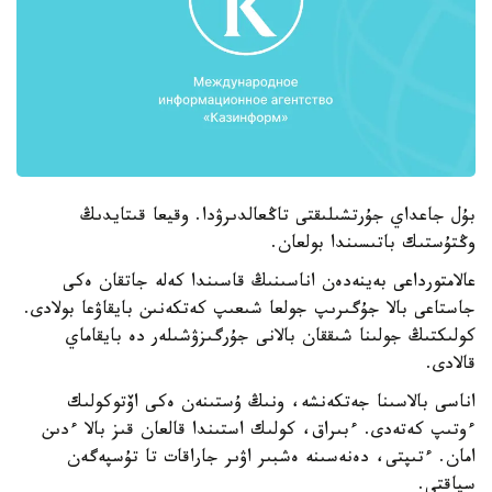
بۇل جاعداي جۇرتشىلىقتى تاڭعالدىرۋدا. وقيعا قىتايدىڭ
وڭتۇستىك باتىسىندا بولعان.
عالامتورداعى بەينەدەن اناسىنىڭ قاسىندا كەلە جاتقان ەكى
جاستاعى بالا جۇگىرىپ جولعا شىعىپ كەتكەنىن بايقاۋعا بولادى.
كولىكتىڭ جولىنا شىققان بالانى جۇرگىزۋشىلەر دە بايقاماي
قالادى.
اناسى بالاسىنا جەتكەنشە، ونىڭ ۇستىنەن ەكى اۆتوكولىك
ءوتىپ كەتەدى. ءبىراق، كولىك استىندا قالعان قىز بالا ءدىن
امان. ءتىپتى، دەنەسىنە ەشبىر اۋىر جاراقات تا تۇسپەگەن
سياقتى.