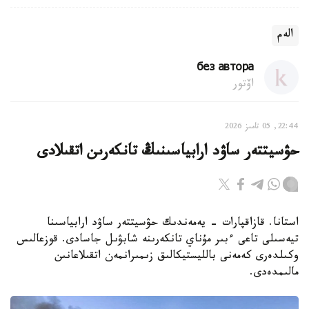
الەم
без автора
اۆتور
22:44, 05 تامىز 2026
حۋسيتتەر ساۋد ارابياسىنىڭ تانكەرىن اتقىلادى
استانا. قازاقپارات - يەمەندىك حۋسيتتەر ساۋد ارابياسىنا
تيەسىلى تاعى ءبىر مۇناي تانكەرىنە شابۋىل جاسادى. قوزعالىس
وكىلدەرى كەمەنى بالليستيكالىق زىمىرانمەن اتقىلاعانىن
مالىمدەدى.