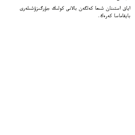
اياق استىنان شىعا كەلگەن بالانى كولىك جۇرگىزۋشىلەرى
بايقاماسا كەرەك.