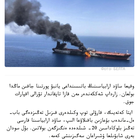
Фото: БЕЛТА
وقيعا ساۋد ارابياسىنىڭ باتىسىنداعى يانبۋ پورتىنا جاقىن ماڭدا
بولعان. زارداپ شەككەندەر مەن قازا تاپقاندار تۋرالى اقپارات
جوق.
ايتا كەتەيىك، قارۋلى توپ وكىلدەرى قىزىل تەڭىزدەگى باب-
ەل-ماندەب بۇعازىن باقىلاۋعا الىپ، ساۋد ارابياسىنا قارسى
تەڭىز بلوكاداسىن 20- شىلدەدە ەنگىزگەن بولاتىن. بۇل سودان
بەرى شابۋىلعا ۇشىراعان سەگىزىنشى كەمە.