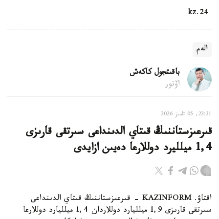
24.kz
الەم
باقىتجول كاكەش
اۆتور
22:31, 05 تامىز 2026
قىرعىزستاننىڭ قىتاي الدىنداعى سىرتقى قارىزى
1,4 ميلليرد دوللارعا دەيىن ازايدى
اقتاۋ. KAZINFORM - قىرعىزستاننىڭ قىتاي الدىنداعى
سىرتقى قارىزى 1,9 ميلليارد دوللاردان 1,4 ميلليارد دوللارعا