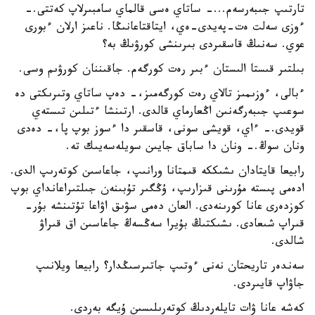
تارتىپ جىبەرسەم...- ساتاي ەسى قالماي سامبىرلاپ كەتتى.-
ءوزى سەلت ەت-پەيدى-ەي، ايتاقتاعانىڭا. ناعىز ارلان ءبورى
عوي. سەنىڭ قاسقىردى بىرىنشى كورۋىڭ بە؟
بىلتىر قىستا الىستان ءبىر رەت كورگەم. جاقىننان كورۋىم وسى.
ءبالى، ءوزىمىز تالاي رەت كورگەمىز،- دەپ ساتاي وتىرىكتى دە
سوعىپ جىبەرگەنىن اڭعارماي قالدى. ارتىنشا ءتىلىن تىستەي
قويدى.- ءاي، قويشى سونى، قاسقىر دا ءسوز بوپ پا،- دەدى
ونان سوڭ.- ونان دا ساباق جايىن سويلەسەيىك تە.
رابيعا قايتادان ىشىككە قىمتانا ورانىپ، جاعاسىن كوتەرىپ الدى.
ادەمى پىستە مۇرىنى قىزارىپ، ۇڭگىر تۇبىنەن جىلتىراعانداي بوپ
كوزدەرى عانا كورىنەدى. العان دەمى سۋىق اۋاعا تۇتىنشە بۇر-
قىراپ شىعادى. ىشىكتىڭ بۇيرا سەڭسەڭ جاعاسىن اق قىراۋ
شالدى.
سەندەر تاريحتان نەنى ءوتىپ جاتىرسىڭدار؟ رابيعا ويلانىپ
جاۋاپ قايىردى.
كەشە عانا ۋات تايلەردىڭ كوتەرىلىسىن ۇيگە بەردى.