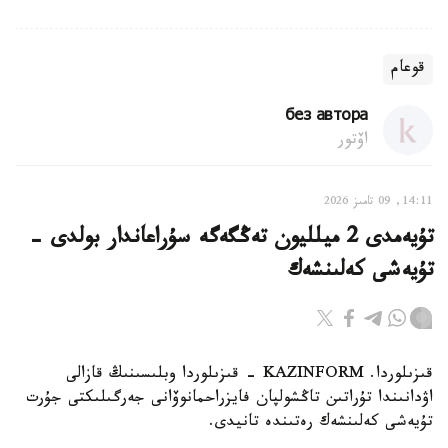
قوعام
без автора
اۆتور
14:11, 09 تامىز 2026
تۇيەمدى 2 ميلليون تەڭگەگە سۇراعاندار بولدى -
تۇيەشى كەلىنشەك
قىزىلوردا. KAZINFORM - قىزىلوردا وبلىسىنىڭ قازالى
اۋدانىندا تۇراتىن تاڭشولپان فايزراحمانوۆانى جەرگىلىكتى جۇرت
تۇيەشى كەلىنشەك رەتىندە تانيدى.