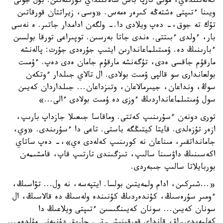
كەلەتىندەي، مۇنى تارپا باس سالاتىنداي كورىنەتىن. بۇل جولى
ويىنا ءتىپتى ەشتەڭە كىرەر ەمەس. «وسى، زيراتتان قورقاتىن
تۇك تە جوق،- دەپ ويلادى دا.- ولگەن ادامدار جاتىر. ە نەسى
بار، ءولدى ءبىتتى. ەندى جاتا بەرسىن. توپىراعى تورقا بولسىن
ءبارىنىڭ دە. ۇمىتىلماعاندارىن ايتىپ جۇرەدى جۇرت: پالەنشە
مارقۇم جاقسى ەدى، تۇگەنشە مارقۇم جامان ەدى دەپ. ءۇمىت
بولعاندارى سو قالپى ۇمىت بولادى. ال تالاي جىلدار ءوتكەن
سوڭ، ونداعان، جيىرمالاعان، وتىزداعان... جىلداردان كەيىن
سول ۇمىتىلماعانداردىڭ ءوزى دە ۇمىت بولادى ءالى...»
تورى دونەن ءسۇرىنىپ كەتتى. وماقاسا جىعىلا جازداپ بارىپ،
ازەر تۇزەلدى. قايتا كيتىڭگە باستى. تاعى دا ءسۇرىندى. «وي،
جامانداتقىر، مىناعان نە كورىنىپ كەلەدى ەي»،- دەپ ساتاي
اكەسىنىڭ داۋسىنا سالىپ، تىزگىندى تارتىپ قاپ، قامشىمەن
بوربايلاتا سالىپ جىبەردى.
«...شىركىن، ادام ولمەيتىن بولسا. ايتپەسە، نە ول... تۋاسىڭ،
ءومىر سۇرەسىڭ، كۇندەردىڭ كۇنىندە ولەسىڭ دە قالاسىڭ، ال
سونان كەيىن... سونان كەيىنگىسىن ءتىپتى ويلاعىڭ دا
كەلمەيدى-اۋ، قانداي قورقىنىش-تى. جارىق دۇنيەنى مۇلدەم...