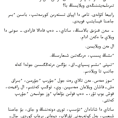
تىرىلمەيتىنىڭدى ويلايسىڭ با؟
رابيعا كۇلدى. تاعى دا اپپاق تىستەرىن كورسەتىپ، باسىن ءبىر
جاعىنا قيسايتىپ قويدى.
- سەن قىزىق بالاسىڭ، ساتاي،- دەپ قادالا قارادى.- سونى دا
ويلاي ما ەكەن ادام.
ال مەن ويلايمىن.
ءىشىڭ پىسىپ، ەرىگەتىن شىعارسىڭ.
ءتىپتى ءىشىم پىسپاي-اق، بۇگىن ەرتەڭگىسىن جولدا كەلە
جاتىپ تا ويلادىم.
ءسوز ەمەس. مەن تالاي رەت جول ءجۇرىپ ءجۇرمىن، ءبىراق
ەش-قاشان ويلاعان ەمەسپىن. وي، توڭىپ كەتتىم، ال راقمەت،
قوش بوپ تۇر،- دەپ قولىن بۇلعاپ ءوز جولىمەن ءجۇرىپ
كەتتى.
ساتاي دا شانادان ءتۇسىپ، تورى دونەننىڭ و جاق، بۇ جاعىنا
شىعىپ، بەل كوتەرمەنى تۋرالاپ، دوعانى ىرعاپ كوردى. جال-