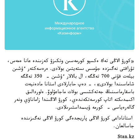
«كورۋ الاڭى تەك ەكسپو كورمەسىن وتكىزۋ كەزىندە عانا ەمەس،
تۇراقتى نەگىزدە جۇمىس ىستەيتىن بولادى. ەرەسەكتەر ءۇشىن
بيلەت قۇنى 700 تەڭگە، ال بالالار ءۇشىن - 350 تەڭگە
شاماسىندا بولادى»، - دەپ حابارلادى استانا مادەنيەت
باسقارماسىنىڭ جەتەكشىسى بولات ماجاعۇلوۆ. ەلوردالىق
اكىمدىكتە اتاپ كورسەتكەندەي، كورۋ الاڭىندا زاماناۋي ونەر
گالەرەياسى - كورمە ۇيىمداستىرىلادى.
استاناداعى كورۋ الاڭى پاريجدەگى كورۋ الاڭى نەگىزىندە
جاسالعان.
Stan.kz