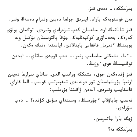
بىرلىككە،- دەدى قىز.
مەن قوستوبەگە بارام. ايىرىق جولعا دەيىن وتىرام دەسەڭ وتىر.
قىز شانانىڭ ارت جاعىنان كەپ تىزەرلەي وتىردى. توڭعان بولۋى
كەرەك، بەت-اۋزى كوكپەڭبەك. جۇقا پالتوسىنان بۇكىل ونە
بويىنىڭ ءدىرىل قاققانى بايقالادى. اياعىندا ەتىك ەكەن.
-ءما، ىشىكتى جامىلىپ وتىر،- دەپ قويدى ساتاي.- ابدەن
توڭىپسىڭ عوي ءوزىڭ.
قىز ۇندەگەن جوق، ىشىككە ورانىپ الدى. ساتاي بىرازعا دەيىن
ارتىپا بۇرىلماستان تور دونەندى شىقپىرتىپ قويىپ، العا قاراي
قاسقايىپ وتىردى. الدەن ۋاقىتتا بۇرىلىپ:
نەعىپ جاياۋلاپ ءجۇرسىڭ، وسىنداي سۋىق كۇندە؟ - دەپ
سۇرادى.
ۇيگە بارا جاتىرمىن.
بىرلىككە مە؟