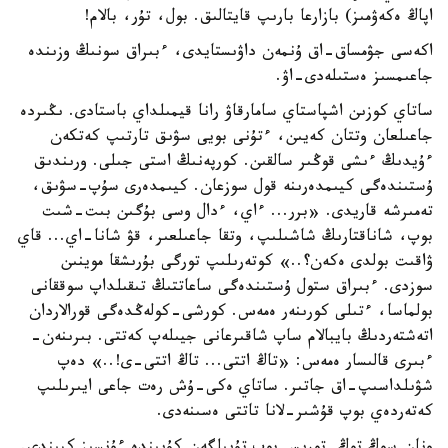
اپاڭ ەكەۋمىز) بازارعا بارىپ قايتالىق. بول، تۇر، بالام!
اكەسى جۋمساق-اق ۇنمەن داۋىستايدى، ءبىراق سونىڭ وزىندە
جاعىمسىز ەستىلەدى-اۋ.
ساتاي كوزىن اشپاستاي سامارقاۋ رانا قيمىلداي باستادى. ىڭىردە
جاعىلعان وتتان كەيىن، ءتۇنى بويى سۋىق تارتىپ كەتكەن
ءۇيدىڭ ءىشى قوڭىر سالقىن. كورپەنىڭ استى جىلى. ورىندىق
ۇستىندەگى كيىمدەرىنە قول سوزعان. كيىمدەرى سۇپ-سۋىق،
تەمىرشە قاريدى. «برر... ءاي، ءدال وسى بۇگىن بىت-شىت
بوپ، شاناقتارىڭ شاشىلىپ، وتقا جاعىلعىر، قۋ شانا-اي... قاي
ۋاقىت بولدى ەكەن؟..» كوتەرىلىپ تورگى بۇرىشقا موينىن
سوزدى. ءبىراق ستول ۇستىندەگى ساعاتتىڭ تىقىلداپ سوققانى
بولماسا، ءتىلى كورىنەر ەمەس. كورشى-كولەڭدەگى قورالاردان
اتەشتەردىڭ بايبالام ساپ شاقىرعانى جيىلەپ كەتتى. بىرىنەن-
ءبىرى قالىسار ەمەس: «تاڭ اتتى... تاڭ اتتى-ى!..» دەپ
شۋىلداسىپ-اق جاتىر. ساتاي ەكى-ۇش رەت جاعى ايىرىلىپ
كەتەردەي بوپ قۇشىر-لانا تاتتى ەسىنەدى.