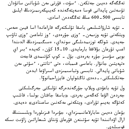
تەڭگەگە دەيىن جەتكەن. ءسۇت، قۇرتى مەن شۇباتىن ساتۋدان
تۇسەتىن پايدانى قوسا ەسەپتەگەندە كەيىپكەرىمىزدىڭ ايلىق
تابىسى 500-600 مىڭ تەڭگەدەن اسادى.
- تۇيە شارۋاشىلىعى باسقا تۇلىكتەرگە قاراعاندا اسا قيىن ەمەس.
ويتكەنى تۇيە وزىمەن- ءوزى جۇرەدى، ءوز تاماعىن ءوزى تاۋىپ
جەيدى. شولگە توزىمدىلىگى سونداي، ەسىگىمىزدىڭ الدىندا
اعىپ تۇرعان بۇلاققا بارمايدى. 10-15 كۇن، كەيدە ءبىر اي
بويى سۋسىز جۇرە بەرەدى. بۇل - كوپ كۇتىمدى قاجەت
ەتپەيتىن جانۋار. باعاسى قىمبات، ەتى ءتاتتى، ءسۇتى مەن
شۇباتى پايدالى. تابىسى وتباسىمىزدى اسىراۋعا ابدەن
جەتكىلىكتى،-دەدى تاڭشولپان فايزراحمانوۆا.
ول تۇيە باعۋدى ويلاپ جۇرگەندەرگە تۇلىكتى جەرگىلىكتى
جەردەن الۋعا كەڭەس بەردى. «باسقا جاقتان بولسا، قاشىپ
كەتۋگە بەيىم تۇرادى، ويتكەنى مەكەنىن ساعىنادى» دەيدى.
بۇعان دەيىن حابارلاعانىمىزداي، جۋىردا قىزىلوردا وبلىسىنىڭ
ارال اۋدانىندا تۇيە سۇتىنەن قۇرعاق ۇنتاق شىعاراتىن زاۋىت ىسكە
قوسىلدى.