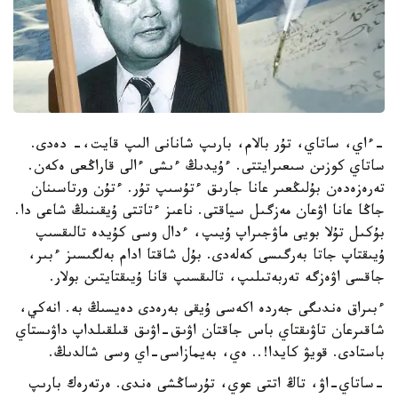
-ءاي، ساتاي، تۇر بالام، بارىپ شانانى الىپ قايت،- دەدى.
ساتاي كوزىن سىعىرايتتى. ءۇيدىڭ ءىشى ءالى قاراڭعى ەكەن.
تەرەزەدەن بۇلىڭعىر عانا جارىق ءتۇسىپ تۇر. ءتۇن ورتاسىنان
جاڭا عانا اۋعان مەزگىل سياقتى. ناعىز ءتاتتى ۇيقىنىڭ شاعى دا.
بۇكىل تۇلا بويى ماۋجىراپ ۇيىپ، ءدال وسى كۇيدە تالىقسىپ
ۇيىقتاپ جاتا بەرگىسى كەلەدى. بۇل شاقتا ادام بەلگىسىز ءبىر،
جاقسى اۋەزگە تەربەتىلىپ، تالىقسىپ قانا ۇيىقتايتىن بولار.
ءبىراق ەندىگى جەردە اكەسى ۇيقى بەرەدى دەيسىڭ بە. انەكي،
شاقىرعان تاۋىقتاي باس جاقتان اۋىق-اۋىق قىلقىلداپ داۋىستاي
باستادى. قويۋ كايدا!.. ەي، بەيمازاسى-اي وسى شالدىڭ.
-ساتاي-اۋ، تاڭ اتتى عوي، تۇرساڭشى ەندى. ەرتەرەك بارىپ