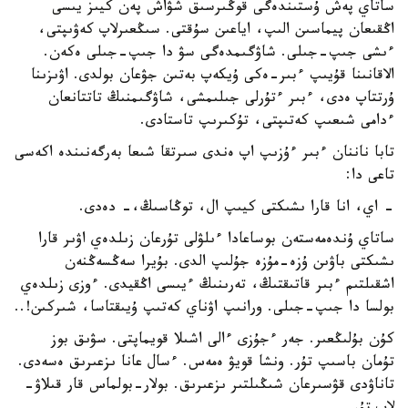
ساتاي پەش ۇستىندەگى قوڭىرسىق شۋاش پەن كيىز يىسى
اڭقىعان پيماسىن الىپ، اياعىن سۇقتى. سىڭعىرلاپ كەۋىپتى،
ءىشى جىپ-جىلى. شاۋگىمدەگى سۋ دا جىپ-جىلى ەكەن.
الاقانىنا قۇيىپ ءبىر-ەكى ۇيكەپ بەتىن جۋعان بولدى. اۋىزىنا
ۇرتتاپ ەدى، ءبىر ءتۇرلى جىلىمشى، شاۋگىمنىڭ تاتتانعان
ءدامى شىعىپ كەتىپتى، تۇكىرىپ تاستادى.
تابا ناننان ءبىر ءۇزىپ اپ ەندى سىرتقا شىعا بەرگەنىندە اكەسى
تاعى دا:
- اي، انا قارا ىشىكتى كيىپ ال، توڭاسىڭ،- دەدى.
ساتاي ۇندەمەستەن بوساعادا ءىلۋلى تۇرعان زىلدەي اۋىر قارا
ىشىكتى باۋىن ۇزە-مۇزە جۇلىپ الدى. بۇيرا سەڭسەڭنەن
اشقىلتىم ءبىر قاتىقتىڭ، تەرىنىڭ ءيىسى اڭقيدى. ءوزى زىلدەي
بولسا دا جىپ-جىلى. ورانىپ اۋناي كەتىپ ۇيىقتاسا، شىركىن!..
كۇن بۇلىڭعىر. جەر ءجۇزى ءالى اشىلا قويماپتى. سۋىق بوز
تۇمان باسىپ تۇر. ونشا قويۋ ەمەس. ءسال عانا ىزعىرىق ەسەدى.
تاناۋدى قۋسىرعان شىڭىلتىر ىزعىرىق. بولار-بولماس قار قىلاۋ-