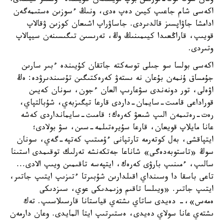
ونان سوڭ توڭ-تورىس بوپ تۇيىلگەن كۇيىندە ءۇنسىز كيىندى.
اكەسى شام جاعىپ كيىن دەپ ەدى، ونىڭ ءسوزىن ەستىمەگەن
ادامشا جاۋاپسىز قالدىردى. جاساۋراپ اشىعان كوزىن ۋقالاپ
قويىپ، قاراڭعىدا كيىمىنىڭ وڭ، تەرىسىن تىگىسىنەن سيپالاپ
وتىردى.
اكەسى بولسا سو جىلى توسەكتە جاتقان كۇيىندە ءبىر سارىن
جۇمساق ۇنمەن بۇعان نە ىستەۋ كەرەكتىگىن تۇسىندىرۋدە: ەڭ
اۋەلى، تور دونەندى سۋعارىپ العان ءجون، سونان كەيىن
قوراداعى قامىت-سايمان-داردى قارعا تيگىزبەي، شۇبالتپاي،
رەت-رەتىمەن الىپ شىعۋ كەرەك؛ قامىت-سايمانداردى كەشە
عانا مايلاپ قويعان، قارعا سۇيرەتىلمە-سىن، سۋ بولادى؛
ايتپاقشى، بەل كوتەرمە تارتپانى ءۇمىتىپ كەتپە-گەي، سونان
سوڭ «تاستوبەدەگى» شاناعا جەتكەنشە تەرلىك توقىمدى استىنا
سالىپ، ءمىنىپ بارۋى كەرەك، ايتپەسە تاقىمىن ويىپ الادى...
تاعى باسقا دا وسىنداي اقىلدارىن شۇبىرتا ءتىزىپ ايتىپ جاتىر،
ايتىپ جاتىر. «ويىلسا تاقىم وزىمدىكى عوي، سىزدىكى
ەمەس»،- دەيدى ساتاي ىشتەي قياستانا قارسىلاسىپ. تەك
ىشتەي عانا سولاي دەيدى، ەستىرتىپ ايتا المايدى. وعان دارمەن