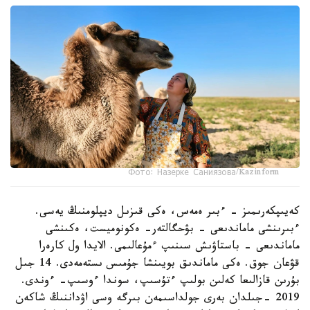
Фото: Назерке Саниязова/Kazinform
كەيىپكەرىمىز - ءبىر ەمەس، ەكى قىزىل ديپلومنىڭ يەسى.
ءبىرىنشى ماماندىعى - بۋحگالتەر- ەكونوميست، ەكىنشى
ماماندىعى - باستاۋىش سىنىپ ءمۇعالىمى. الايدا ول كارەرا
قۋعان جوق. ەكى ماماندىق بويىنشا جۇمىس ىستەمەدى. 14 جىل
بۇرىن قازالىعا كەلىن بولىپ ءتۇسىپ، سوندا ءوسىپ- ءوندى.
2019 -جىلدان بەرى جولداسىمەن بىرگە وسى اۋداننىڭ شاكەن