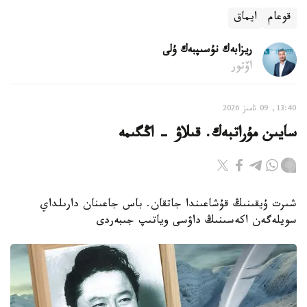
قوعام
ايماق
ريزابەك نۇسىپبەك ۇلى
اۆتور
13:40, 09 تامىز 2026
سايىن مۇراتبەك. قىلاۋ - اڭگىمە
شىرت ۇيقىنىڭ قۇشاعىندا جاتقان. باس جاعىنان دارىلداي
سويلەگەن اكەسىنىڭ داۋسى وياتىپ جىبەردى