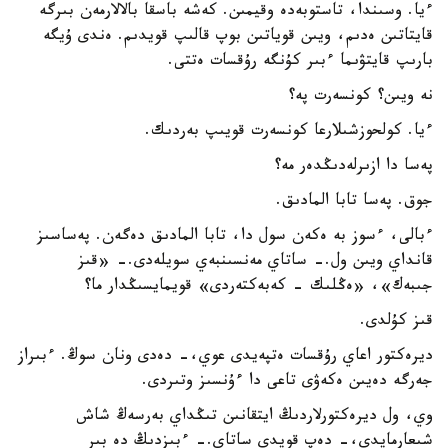
ءيا. وسىندا، تاستوبەدە وقيمىن. كەشە باسقا بالالارمەن بىرگە
قايتاتىن ەدىم، ويىن قوياتىن بوپ قالىپ قويدىم. ەندى ۇيگە
بارىپ قايتۋىما ءبىر كۇنگە رۇقسات ەتتى.
نە ويىن؟ كونسەرت پە؟
ءيا. كولحوزشىلارعا كونسەرت قويىپ بەردىك.
پەسا دا ازىرلەدىڭدەر مە؟
جوق. پەسا تابا المادىق.
ءبالى، ءسوز بە ەكەن سول دا، تابا المادىق دەگەن. پەساسىز
قانداي ويىن ول.- ساتاي مەنسىنبەي سويلەدى.- «قىز
جىبەك»، «ەڭلىك - كەبەكتەردى» قويمايسىڭدار ما؟
قىز كۇلدى.
ديرەكتور اعاي رۇقسات ەتپەيدى عوي،- دەدى ونان سوڭ. ءبىراز
جەرگە دەيىن ەكەۋى تاعى دا ءۇنسىز وتىردى.
وي، ول ديرەكتورلاردىڭ ايتقانىن تىڭداي بەرسەڭ شاش
شىعارمايدى،- دەپ قويدى ساتاي.- ءبىزدىڭ دە بىر