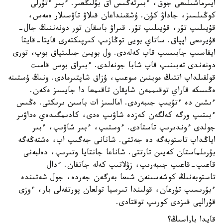
ايىرماشىلىعى جوق، ءبىرتەگىس اق بۇلىڭعىر. ءبىر ءتۇرلى
كوڭىلسىز، جاداۋ كۇن. ۇشقىنداعان قىلاۋ تاۋسىلار ەمەس،
قۇيىلىپ تۇر، قۇيىلىپ تۇر. قىراۋ باسقان تور دونەننىڭ جال-
قۇيرىعى اپپاق. ساتاي بويى توڭازىپ كىرپىكتەرى قايتا-قايتا
ايقاسىپ جابىسىپ قاپ كەلەدى. ول بويىن جىلىتپاق بوپ، تورى
دونەندى تەبىنىپ قاپ شابا جونەلدى. ءبىراق بوس قامىت
قولقىلداپ اتتىڭ موينىن سوعىپ، ۇزاق شاپتىرمادى. ونىڭ ۇستىنە
ەڭىسكە قاراي توقىممەن شاپقان تاقىمعا دا جايسىز ەكەن.
ءىشىن دە ءتۇيىپ جىبەردى. امالسىز ات باسىن ىرىكتى. ەڭىس
ءبىتىپ ورگە كەلگەن كەزدە شاۋىپ ەدى، كادىمگىدەي ەداۋىر
جولدى ءوندىرىپ تاستادى. ءوستىپ، ءبىر شاۋىپ، ءبىر
اياڭداپ تاستوبەگە دە جەتتى. شانانى جەگىپ اپ، ەشتەڭەگە
بۇرىلماستان كەيىن تارتتى. شاناعا جانتايا وتىرىپ، دەلبەنى
قاعىپ-قاعىپ جىبەرىپ، زۋلاتىپ كەلە جاتقان. ءدال
تاستوبەنىڭ كوشەسىنەن شىعا بەرگەن جەردە، جول شەتىندە
ءبۇرىسىپ تۇرعان، قولىندا تىرسيا تولعان پورتفەلى بار، ءوزى
قۇرالپى قىزدى كورىپ توقتادى.
قايدا باراسىڭ؟