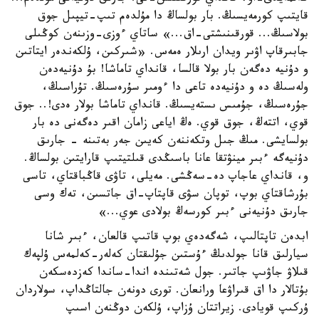
قايتىپ كورمەيسىڭ. بار بولساڭ دا مۇلدەم تىپ-تيپىل جوق
بولاسىڭ... قورقىنىشتى-اق...» ساتاي ءوزى-وزىنەن كوڭىلى
جابىرقاپ اۋىر ويدان ارىلار ەمەس. «شىركىن، ۇلكەندەر ايتاتىن
و دۇنيە دەگەن بار بولا قالسا، قانداي تاماشا! بۇ دۇنيەدەن
ولەسىڭ دە و دۇنيەدە تاعى دا ءومىر سۇرەسىڭ. تۇراسىڭ،
جۇرەسىڭ، جۇمىس ىستەيسىڭ. قانداي تاماشا بولار ەدى!.. جوق
قوي، اتتەڭ، جوق قوي. ەڭ اياعى زامان اقىر دەگەنى دە بار
بولسايشى. مىڭ جىل وتكەننەن كەيىن جەر بەتىنە - جارىق
دۇنيەگە ءبىر مينۋتقا عانا باسىڭدى قىلتيتىپ قارايتىن بولساڭ.
و، قانداي عاجاپ دە-سەڭشى. مەيلى، تاۋى قاڭباقتاي، تاسى
بۇرشاقتاي بوپ، توپان سۋى قاپتاپ-اق جاتسىن، تەك وسى
جارىق دۇنيەنى ءبىر كورسەڭ بولادى عوي...»
ابدەن تاپتالىپ، شەگەدەي بوپ قاتىپ قالعان، ءبىر شانا
سيارلىق قانا جولدىڭ ءۇستىن جۇلىقتان كەلەر-كەلمەس ۇلپەك
قىلاۋ جاۋىپ جاتىر. جول شەتىندە اندا-ساندا كەزدەسكەن
بۇتالار دا اق قىراۋعا ورانعان. تورى دونەن جالتاڭداپ، سولاردان
ۇركىپ قويادى. زيراتتان ۇزاپ، ۇلكەن دوڭنەن اسىپ