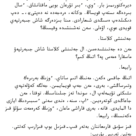
ديرەكتورىمىز بار. ءوي، ءبىر تۇرعان بويى ماقتانشاق. ءسال
بىردەڭە ىستەپ قويساڭ. «كانە، ەرەجەدە نە دەپتى»،- دەپ
دىكىلدەپ ەسىڭدى شىعارادى. مىنا بىزدەرگە شاش جىبەرتپەي
قويدى عوي، اۋەلى. سەن نەشىنشىدە وقيسىڭ؟
جەتىنشى كلاستا.
مەن دە جەتىنشىدەمىن. ال جەتىنشى كلاستا شاش جىبەرتپەۋ
ماسقارا ەمەس پە؟ اتىڭ كىم؟
رابيعا.
اتىڭ جاقسى ەكەن. مەنىڭ اتىم ساتاي. ءوزىڭ بەرىرەك
وتىرساڭشى، بەرى، مەن جەپ قويمايمىن. جەلگە كەۋلەتپەي
ىشىكتى تۋيمەلەپ ال، سوندا تەز جىلىناسىڭ. توقتا، مەن
جاعاڭدى كوتەرەيىن. ءاپ، مىنە، ەندى سەنى ءسىبىردىڭ ايازى
دا المايدى. قانە، بەرى قاراشى ماعان، ءوزىڭ كەرەمەت سۇلۋ قىز
ەكەنسىڭ، رابيعا.
قىز سۋىق قارىعاننان بەتەر قىپ-قىزىل بوپ قىزارىپ كەتتى.
بەتىن تەرىس بۇرىپ: