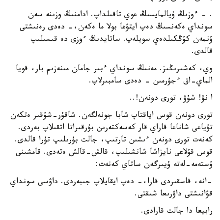
. - ءوزىڭ ۇيالمايسىڭ عوي تاقىلداپ. ادامنىڭ وزىنە سەن
سونداي ەكەنسىڭ دەپ ايتۋعا بولا ما ەكەن،- دەدى رەنىشتى
ۇنمەن كۇڭكىلدەي سويلەپ. ساتايدىڭ ءوزى دە قىسىلىپ
قالدى.
وي، كەشىرىڭىز. مەنىڭ سونداي ءبىر جامان مىنەزىم بار، قويا
الماي-اق ءجۇرمىن - دەدى سامبىرلاپ.
ا نۋ! شۇۋ، تورى دونەن!..
تورى دونەن قوس اياقتاپ شابا جونەلگەن. شاقۇر-شۇقىر ەتكەن
تۇياعى شاناعا قاراي قار كەسەكتەرىن بۇرقىراتا اتقىلاپ بەردى.
كەنەت تورى دونەن ءىشىن تارتىپ، جالت بۇرىلىپ تۇرا قالدى.
قوس قۇلاعى نايزاشا شانشىلىپ، قالش-قالش ەتەدى. قامشىنى
ۇستەمە-لەتە ۇيىرگەن ساتاي كەنەت:
-انە، قاسقىردى قارا،- دەپ ايقايلاپ جىبەردى. داۋسى سونداي
قۋانىشتى داۋرىعا شىقتى.
رابيعا دا جالت قارادى.