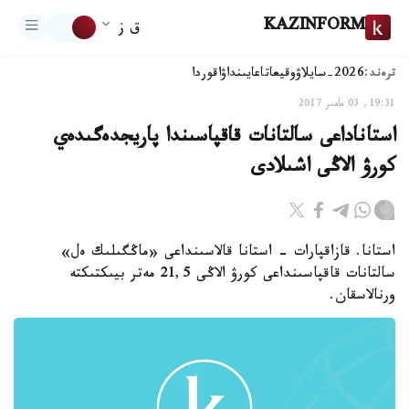
KAZINFORM
ق ز
ترەند:
2026-سايلاۋ
وقيعا
تاعايىنداۋ
اقوردا
19:31, 03 مامىر 2017
استاناداعى سالتانات قاقپاسىندا پاريجدەگىدەي
كورۋ الاڭى اشىلادى
استانا. قازاقپارات - استانا قالاسىنداعى «ماڭگىلىك ەل»
سالتانات قاقپاسىنداعى كورۋ الاڭى 21,5 مەتر بيىكتىكتە
ورنالاسقان.