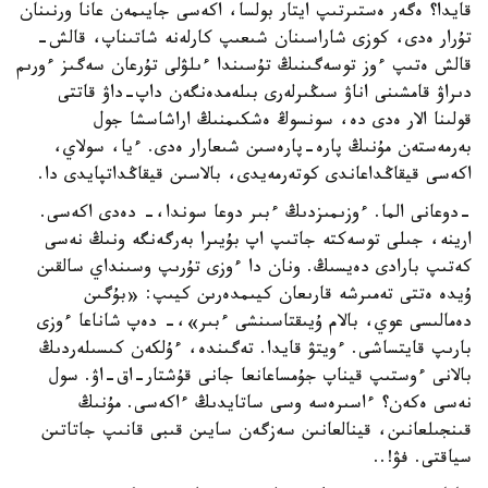
قايدا؟ ەگەر ەستىرتىپ ايتار بولسا، اكەسى جايىمەن عانا ورنىنان
تۇرار ەدى، كوزى شاراسىنان شىعىپ كارلەنە شاتىناپ، قالش-
قالش ەتىپ ءوز توسەگىنىڭ تۇسىندا ءىلۋلى تۇرعان سەگىز ءورىم
دىراۋ قامشىنى اناۋ سىڭىرلەرى بىلەمدەنگەن داپ-داۋ قاتتى
قولىنا الار ەدى دە، سونسوڭ ەشكىمنىڭ اراشاسشا جول
بەرمەستەن مۇنىڭ پارە-پارەسىن شىعارار ەدى. ءيا، سولاي،
اكەسى قيقاڭداعاندى كوتەرمەيدى، بالاسىن قيقاڭداتپايدى دا.
-دوعانى الما. ءوزىمىزدىڭ ءبىر دوعا سوندا،- دەدى اكەسى.
ارينە، جىلى توسەكتە جاتىپ اپ بۇيىرا بەرگەنگە ونىڭ نەسى
كەتىپ بارادى دەيسىڭ. ونان دا ءوزى تۇرىپ وسىنداي سالقىن
ۇيدە ەتتى تەمىرشە قارىعان كيىمدەرىن كيىپ: «بۇگىن
دەمالىسى عوي، بالام ۇيىقتاسىنشى ءبىر»،- دەپ شاناعا ءوزى
بارىپ قايتساشى. ءويتۋ قايدا. تەگىندە، ءۇلكەن كىسىلەردىڭ
بالانى ءوستىپ قيناپ جۇمساعانعا جانى قۇشتار-اق-اۋ. سول
نەسى ەكەن؟ ءاسىرەسە وسى ساتايدىڭ ءاكەسى. مۇنىڭ
قىنجىلعانىن، قينالعانىن سەزگەن سايىن قىبى قانىپ جاتاتىن
سياقتى. فۋ!..