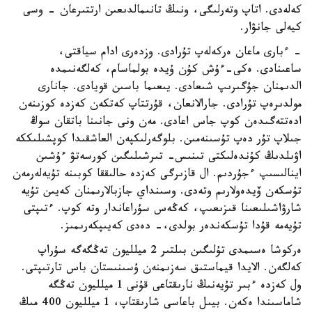
كەلەدى. اتاپ وتەرلىگى، ونىڭ تانىمالدىعىن ارتتىرعان - وسى
كيەلى جانۋار.
- ءبارى ماعان ەركەلەپ تۇرادى. وزدەرى ادام سياقتى،
ساعىنادى. ەكى-ءۇش كۇن ۇيدە بولماسام، كەلگەنىمدە
الدىمنان جۇگىرىپ شىعادى. يىعىما باسىن قويادى. جانارى
مولدىرەپ تۇرادى. جارالانعان، قۇرتتاپ كەتكەن كەزدە كوزىنەن
ادەتتەگىدەن كوپ جاس اعادى. مەن ونى جانىنا باتقان سوڭ
جىلاپ تۇر دەپ تۇسىنەمىن. بلوگەرلىكپەن العاشقىدا كوپشىلىككە
اۋىلدىڭ كۇندەلىكتى تىنىس- تىرشىلىگىن كورسەتۋ ءۇشىن
اينالىسىپ ءجۇردىم. ال قازىرگى كەزدە حالىققا كوبىنە تۇيەلەرمەن
تۇسكەن ۆيدەولارىم وتەدى. وسىنداي جازبالارىمنان كەيىن تۇيە
شارۋاشىلىعىنا قىزىعىپ، كەڭەس سۇراعاندار وتە كوپ. ءتىپتى
تۇيەمە قۇدا تۇسكەندەر بولدى،- دەدى كەيىپكەرىمىز.
ەركوشا ەسىمدى تۇلىگىن بىلتىر 2 ميلليون تەڭگەگە سۇراپ
كەلگەن. الايدا قيماستىق سەزىمنەن ۇسىنىستان باس تارتىپتى.
ول كەزدە ءبىر تۇيەنىڭ نارىقتاعى قۇنى 1 ميلليون تەڭگە
شاماسىندا ەكەن. بيىل باعاسى شارىقتاپ، 1 ميلليون 400 مىڭ