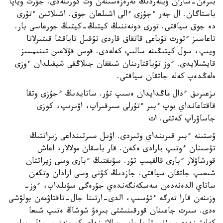
بىرەن-ساران ۇيلەردىڭ تەرەزەسىنەن وت كورىنەدى. جۇرت وياپا
باستاگان. ال جەر ءجۇزى ءالى اشىلعان جوق. اشىلاتىن ءتۇرى
دە جوق سياقتى. تورى دونەننىڭ كيتىڭ-كيتىڭ جورعاسى بار.
تاعاسىز ءتورت تۇياعى قاتقاق قاردى تۇقىل تاياقشا قىتىرلاتا
ويىپ، سول كيتىڭىنە سالىپ كەلەدى. قوس قۇلاعىن تىنىمسىز
قايشىلايدى. ءوز تۇياقتارىنان شىققان جىلاڭقى شيقىلدان ءوزى
ەلەڭدەپ كەلە جاتقان سياقتى.
ىزعىرىق ءدال ماڭدايدان ەسىپ تۇر. ساتايدىڭ ءجۇزى وتقا
قاقتاعانداي بوپ ءبىر ءتۇرلى سىرقىراپ، اۋىرىپ، كوزى
جاساۋراپ كەتتى. ات
ۇستىنە ءبىر قىرىنداي وتىردى. اۋىل سىرتىنداعى زيراتتىڭ
تۇسىنان ءوتىپ بارادى ەكەن. قار باسقان مولالار، اعاش
قورشاۋلار ءبارى قالقيىپ تۇر. سۋىقتىڭ ءبارى وسى زيراتتان
شىعىپ جاتقان سياقتى. جازدىڭ كۇنى وسى ارادان وتكەن
ساتاي الدەنەدەن سەسكەنگەندەي جۇرەگى سۋىلداپ، ءوز-
وزىنەن قارا تەرگە ءتۇسىپ، الدى-ارتىنا جال-تاقتاۋمەن بولۋشى
ەدى. سىرت جاعىنان قورقىنىشتى بىرەۋ شوشاڭ ەتىپ شىعا