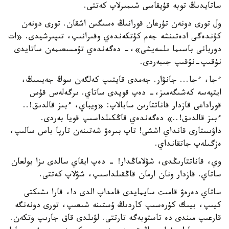
ساتايدىڭ توبە قۇيقاسى شىمىرلاپ كەتتى.
ول تورى دونەن تۇرعان قورانىڭ ەسىگىن اشقان. تورى دونەن
كۇندەگى ادەتىنشە جەم كۇتكەندەي وقىرانىپ، تىپىرشيدى. «ات
دوربانى باسىما ىلسەيشى»،- دەگەندەي تۇمسىعىمەن ساتايدى
نۇقىپ-نۇقىپ جىبەردى.
ءجا، ءجا... جانۋار. جەمدى قايتىپ كەلگەن سوڭ جەيسىڭ،
ايتپەسە كەشىگەمىز،- دەپ قويدى ساتاي. ىرگەلەس قۇس
قوراداعى قازدار قاناتتارىن سابالاپ: «ويباي، ءبىز قالدىق!..
ءبىز قالدىق!..» دەگەندەي قاڭكىلداسىپ قويا بەردى.
داۋىستارى قانداي اششى! تاپ بىرەۋ شەتىنەن تارپا باس سالىپ،
ەزگىلەپ جاتقانداي.
وي، قاناتتارىڭدى، شۋلاماڭدار! - دەپ ايقاي سالدى ىزا بولعان
ساتاي. قازدار ونان ارمان قاڭقىلداسىپ، شۋلاپ كەتتى.
ساتاي دەرەۋ قامىت سايمايدى قامداپ الدى دا، قارا ىشىكتى
كيىپ، بيىك كۇرەسىپ كاردىڭ ۇستىنە شىعىپ، تورى دونەنگە
قارعىپ مىندى دە تاستوبەگە تارتتى. لۋىلدى قاق جارىپ وتكەن.