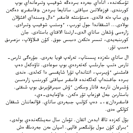
تۇسكەندە، اناداي جەردە بىردەڭە شوقيىپ وتىرعانداي بوپ
كورىندى. قوزعالاتىن سياقتى. ساتايعا بىردەن «قاسقىر» دەگەن
وي ساپ ەتە قالدى. ەستۋىنشە قاسقىر ءدال وسىنداي اقشۋلان
بولادى... اشىققاندا جول تورىپ، ءوستىپ شوقيىپ وتىرادى.
زارەسى ۇشقان ساتاي الدى-ارتىنا الاقتاي باستادى. جان
كورىنبەيدى، تىسىر ەتكەن دىبىس جوق. كۇن قىلاۋلاپ، ىزعىرىق
ەسىپ تۇر.
ال ساتاي ىلەزدە پىسىناپ، تەرلەپ قويا بەردى. جۇرەگى تارس-
تارس ەتىپ جارىلىپ كەتەردەي بوپ سوعادى. تاۋەكەل دەپ
قامشىنى ءۇيىرىپ، اتتانداپ تۇرا شاپقىسى دا كەلدى. ەندى
بىردە جاقىنداپ كەلگەندە قاسقىر سياقتى كورىنىپ زارەسىن
ۇشىرعان نارسە قاتار وسكەن ءۇش سيىرقۇيرىق بوپ شىقتى.
باستارىن جەل قوزعاپ تۇر ەكەن. «اۋمايدى-ەي،
قاسقىردان»،- دەپ كۇلىپ جىبەردى ساتاي. قۋانعاننان شىققان
كۇلكى ەدى.
بۇل كەزدە تاڭ ابدەن اتقان. تۇمان سال سەيىلگەندەي بولدى،
ءبىراق كۇن سول بۇلىڭعىر قالپى. اسپان مەن جەردىڭ ەش