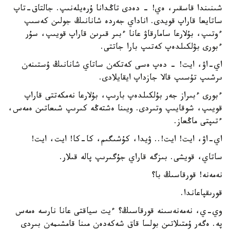
شىنىندا قاسقىر، ەي! - دەدى تاڭدانا ۇرەيلەنىپ. جالتاق-تاپ
ساتايعا قاراپ قويدى. اناداي جەردە شانانىڭ جولىن كەسىپ
ءوتىپ، بۇلارعا سامارقاۋ عانا ءبىر قىرىن قاراپ قويىپ، سۇر
ءبورى بۋلكىلدەپ كەتىپ بارا جاتتى.
اي-اۋ، ايت! - دەپ ەسى كەتكەن ساتاي شانانىڭ ۇستىنەن
ىرشىپ تۇسىپ قالا جازداپ ايقايلادى.
ءبورى ءبىراز جەر بۇلكىلدەپ بارىپ، بۇلارعا نەمكەتتى قاراپ
قويىپ، شوقايىپ وتىردى. ويىنا ەشتەڭە كىرىپ شىعاتىن ەمەس،
ءتىپتى ماڭعاز.
اي-اۋ، ايت! ايت!.. ۋيدا، كۇشىگىم، كا-كا! ايت، ايت!
ساتاي، قويشى. بىزگە قاراي جۇگىرىپ پالە قىلار.
نەمەنە! قورقاسىڭ با؟
قورىقپاعاندا.
وي-ي، نەمەنەسىنە قورقاسىڭ؟ ءيت سياقتى عانا نارسە ەمەس
پە. ەگەر ۇمتىلاتىن بولسا قاق شەكەدەن مىنا قامشىمەن بىردى