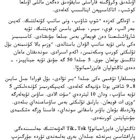
اۋىلدىق وكرۋگىنە قاراستى سايقۇدىق دەگەن مالشى اۋىلعا
كوشىپ، اتاكاسىپپەن اينالىسىپ كەلەدى.
- اۋەلگى كەزدە ءشوپ شاۋىپ، ونى ساتىپ كۇنەلتتىك. كەيىن
جەر الىپ، قوي، سيىر، جىلقى باسىن كوبەيتتىك. تۇيە
شارۋاشىلىعىنا دەن قويعالى بەس جىلعا جۋىقتادى. كاسىبىمىز
ەكى باس تۇيە ساتىپ الۋدان باستالدى. ءوزىم بالا كۇنىمنەن بۇل
تۇلىكتى كورىپ وسكەنمىن، اكەم اسىرادى. سوندىقتان ماعان
تاڭسىق بولعان جوق. 5 جىلدا 50 گە جۋىق تۇيە جيناپپىز، -
دەدى تاڭشولپان فايزراحمانوۆا.
ويسىلقارا تۇقىمى ەكى جىلدا ءبىر تۋادى، بۇل قورادا جىل سايىن
8-9 شاقتى بوتا دۇنيەگە كەلەدى. كەيىپكەرىمىز كۇندەلىكتى 5
تۇيە ساۋىپ، ودان 10 ليتردەي ءسۇت الادى. ساۋىن تۇيەلەرگە
ءوزى ات قويعان. بارلىق تۇلىكتى بەس ساۋساعىنداي بىلەدى.
ولاردىڭ بۇعان باۋىر باسقانى سونداي، قاسىنا وزگە ەشكىمدى
جۋىتپايتىن كورىنەدى.
تاڭشولپان فايزراحمانوۆا Tik-Tok الەۋمەتتىك جەلىسىندەگى
پاراقشاسىن بىرنەشە جىلدان بەرى بەلسەندى تۇردە جۇرگىزىپ