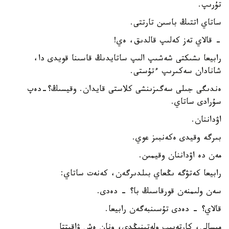
تۇرىپ.
ساتاي اتتىڭ باسىن تارتتى.
- قالاي تەز كەلىپ قالدىق، ەي!
رابيعا ىشىكتى شەشىپ الىپ ساتايدىڭ قاسىنا قويدى دا،
شانادان سەكىرىپ ءتۇستى.
ەندىگى جىلى سەگىزىنشى كلاستى قايدان. وقيسىڭ؟-دەپ
سۇرادى ساتاي.
اۋداننان.
بىرگە وقيدى ەكەنبىز عوي.
مەن دە اۋداننان وقيمىن.
رابيعا كەتۋگە ىڭعاي بىلدىرگەن، كەنەت ساتاي:
سەن ولىمنەن قورقاسىڭ با؟ - دەدى.
قالاي؟ - دەدى تۇسىنبەگەن رابيعا.
مىسالى، كارتەيىپ ولەتىنىڭدى، ونان ەش ۋاقىتتا