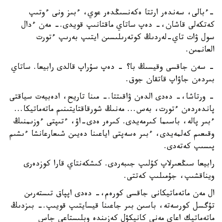
-ءبالى، سەندەر ارتتا ەكەنسىڭدەر عوي، ءبىز ونى ءوتىپ
كەتكەلى قاشان،- دەپ ساتاي ماقتانىپ قويدى.- مەن ءدال
سول ۋات تاي-لەردىڭ كوتەرىلىسىن ايتىپ بەرىپ ءتورت
العانمىن.
- سەن جاقسى وقيسىڭ با؟ - دەپ سۇراپ قالدى رابيعا. ساتاي
بىردەن جاۋاپ قاتقان جوق.
- ورتاشا،- دەدى الدەن ۋاقىتتا.- مىنا تاريح، ادەبيەت سياقتى
پاندەردەن ءتورت، بەس... مەنىڭ شورقاقتايتىنىم ماتەماتيكا...
ءبىر پالە، باسىما كىرمەيدى. كىرەر ەدى-اۋ، ءتىپتى ءوزىمنىڭ
وقىعىم كەلمەيدى، ءبىر ەسەپتى اياعىنا دەيىن شىعارعانشا ءىشىم
پىسىپ كەتەدى.
رابيعا سىڭعىرلاپ كۇلىپ جىبەردى. كىشكەنتاي قارا كوزدەرى
ويناقشىپ، جۇمىلىپ كەتتى.
ال مەن ماتەماتيكانى جاقسى كورەم،- دەدى اپپاق تىستەرىن
تۇگسل كورسەتە، باسىن بىر جاعىنا قيسايتىپ قويىپ.- بىزدىڭ
ماتەماتيك اعاي مەنى كانيكۋل كەزىندە وبلىستاعى جاس