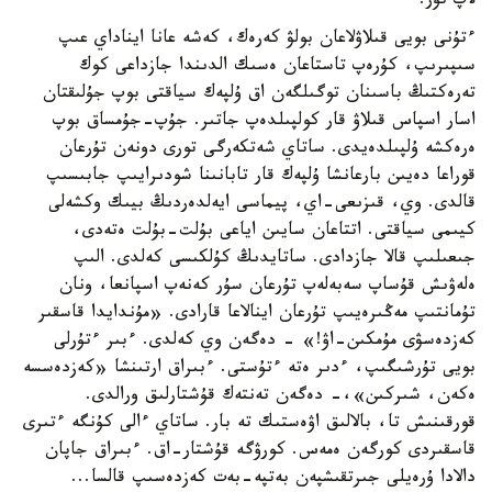
لاپ تۇر.
ءتۇنى بويى قىلاۋلاعان بولۋ كەرەك، كەشە عانا ايناداي عىپ
سىپىرىپ، كۇرەپ تاستاعان ەسىك الدىندا جازداعى كوك
تەرەكتىڭ باسىنان توگىلگەن اق ۇلپەك سياقتى بوپ جۇلىقتان
اسار اسپاس قىلاۋ قار كولپىلدەپ جاتىر. جۇپ-جۇمساق بوپ
ەرەكشە ۇلپىلدەيدى. ساتاي شەتكەرگى تورى دونەن تۇرعان
قوراعا دەيىن بارعانشا ۇلپەك قار تابانىنا شودىرايىپ جابىسىپ
قالدى. وي، قىزىعى-اي، پيماسى ايەلدەردىڭ بيىك وكشەلى
كيىمى سياقتى. اتتاعان سايىن اياعى بۇلت-بۇلت ەتەدى،
جىعىلىپ قالا جازدادى. ساتايدىڭ كۇلكىسى كەلدى. الىپ
ەلەۋىش قۇساپ سەبەلەپ تۇرعان سۇر كەنەپ اسپانعا، ونان
تۇمانتىپ مەڭىرەيىپ تۇرعان اينالاعا قارادى. «مۇندايدا قاسقىر
كەزدەسۋى مۇمكىن-اۋ!» - دەگەن وي كەلدى. ءبىر ءتۇرلى
بويى تۇرشىگىپ، ءدىر ەتە ءتۇستى. ءبىراق ارتىنشا «كەزدەسسە
ەكەن، شىركىن»،- دەگەن تەنتەك قۇشتارلىق ورالدى.
قورقىنىش تا، بالالىق اۋەستىك تە بار. ساتاي ءالى كۇنگە ءتىرى
قاسقىردى كورگەن ەمەس. كورۋگە قۇشتار-اق. ءبىراق جاپان
دالادا ۇرەيلى جىرتقىشپەن بەتپە-بەت كەزدەسىپ قالسا...