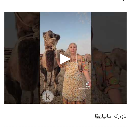
نازەركە سانيازوۆا