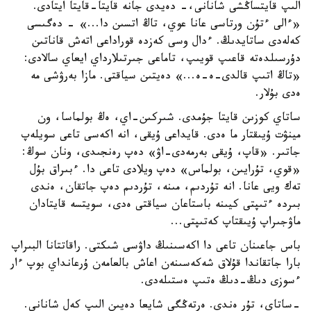
الىپ قايتساڭشى شانانى،- دەيدى جانە قايتا-قايتا ايتادى.
«ءالى ءتۇن ورتاسى عانا عوي، تاڭ اتسىن دا...» - دەگىسى
كەلەدى ساتايدىڭ. ءدال وسى كەزدە قوراداعى اتەش قاناتىن
دۇرسىلدەتە قاعىپ قويىپ، تاماعى جىرتىلارداي ايعاي سالادى:
«تاڭ اتىپ قالدى-ە-ە...» دەيتىن سياقتى. مازا بەرۋشى مە
ەدى بۇلار.
ساتاي كوزىن قايتا جۇمدى. شىركىن-اي، ەڭ بولماسا، ون
مينۋت ۇيىقتار ما ەدى. قايداعى ۇيقى، انە اكەسى تاعى سويلەپ
جاتىر. «قاپ، ۇيقى بەرمەدى-اۋ» دەپ رەنجىدى، ونان سوڭ:
«قوي، تۇرايىن، بولماس» دەپ ويلادى تاعى دا. ءبىراق بۇل
تەك ويى عانا. انە تۇردىم، مىنە، تۇردىم دەپ جاتقان، ەندى
بىردە ءتىپتى كيىنە باستاعان سياقتى ەدى، سويتسە قايتادان
ماۋجىراپ ۇيىقتاپ كەتىپتى...
باس جاعىنان تاعى دا اكەسىنىڭ داۋسى شىكتى. راقاتتانا البىراپ
بارا جاتقاندا قۇلاق شەكەسىنەن اعاش بالعامەن ۇرعانداي بوپ ءار
ءسوزى دىڭ-دىڭ ەتىپ ەستىلەدى.
-ساتاي، تۇر ەندى. ەرتەڭگى شايعا دەيىن الىپ كەل شانانى.