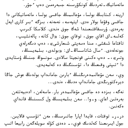
ماتەماتيك-تەردىڭ كونكۋرسىنە جىبەرەمىن دەپ ءجۇر.
ارينە، كىتابىڭ بولسا، مۇعالىمىڭ جاقسى بولسا، ماتەماتيكانى دا
جاقسى وقۋعا بولار ەدى. ايتپەسە، نەمەنە، بىزگە ءبىر كارى ايەل
بەرەدى. ۇرىسقاقتىعىندا شەك جوق ەندى. كلاسكا كىرىپ
كەلسە-اق اقاي جوق، توقاي جوق: «ال كانە، پالەنشيىپ،
تاقتاعا شىقشى، مىنا ەسەپتى شىعارشى»، دەپ دىگەرلەي
جونەلەدى. ءسال شاتاسساڭ-اق: «بولدى، بىلمەيسىڭ،
وتىر»،- دەپ ەكىنى قونجيتا سالادى. سونسوڭ جىنىڭ ۇستايدى
دا ءتىپتى وقىعىڭ دا، تۇسىنگىڭ دە كەلمەيدى.
وي، سەن مۇعالىمدەرىڭنىڭ ءبارىن جامانداپ بولدىڭ عوش جاڭا
ديرەكتورىڭدى جامانداپ ەدىڭ، ەندى...
نەگە، بىزدە دە جاقسى مۇعالىمدەر بار. ماسەلەن، ادەبيەتتەن
بەرەتىن اعاي. و-و!.. سەن بىلمەيسىڭ ول كىسىنىڭ قانداي
ەكەنىن.
در-ر- توقتات، قايدا اپارا جاتىرسىڭ، مەن ءتۇسىپ قالايىن.
جول ايىرىعىنا كەلدىك قوي،- دەدى كۇلە سويلەگەن رابيعا اتىپ