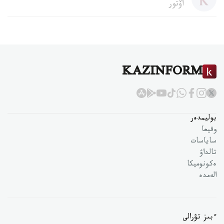
اۆتور
KAZINFORM
بوليمدەر
وقيعا
ساياسات
تالداۋ
ەكونوميكا
الەمدە
ءبىز تۋرالى