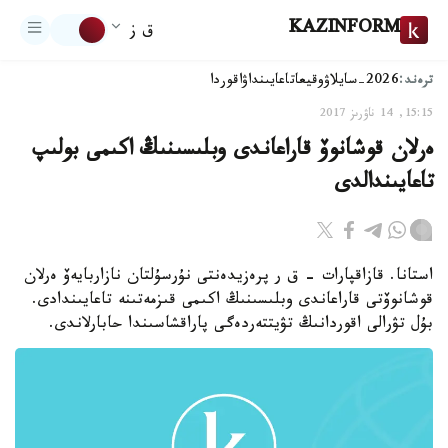
KAZINFORM
ق ز
ترەند:
2026-سايلاۋ
وقيعا
تاعايىنداۋ
اقوردا
15:15, 14 ناۋرىز 2017
ەرلان قوشانوۆ قاراعاندى وبلىسىنىڭ اكىمى بولىپ
تاعايىندالدى
استانا. قازاقپارات - ق ر پرەزيدەنتى نۇرسۇلتان نازاربايەۆ ەرلان
قوشانوۆتى قاراعاندى وبلىسىنىڭ اكىمى قىزمەتىنە تاعايىندادى.
بۇل تۋرالى اقوردانىڭ تۋيتتەردەگى پاراقشاسىندا حابارلاندى.