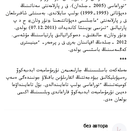
ءتوراعاسى (2005 -جىلدان). ق ر پارلامەنتى سەناتىنىڭ
دەپۋتاتى (1995-1999) بولىپ سايلاندى. بەسىنشى شاقىرىلعان
ق ر پارلامەنتى ءماجىلىسى دەپۋتاتتىعىنا «نۇر وتان» ح د پ
پارتيالىق ءتىزىمى بويىنشا كانديدات (07.12.2011) بولدى.
«نۇر وتان» حالىقتىق- دەموكراتيالىق پارتياسىنىڭ مۇشەسى.
2012 -جىلدىڭ اقپانىنان بەرى ق ر پرەمەر- ءمينيسترى
كەڭسەسىنىڭ باسشىسى بولدى.
***
مەملەكەت باسشىسىنىڭ جارلىعىمەن نۇرمۇحامبەت ابدىبەكوۆ
رەسپۋبليكالىق بيۋدجەتتىڭ اتقارىلۋىن باقىلاۋ جونىندەگى ەسەپ
كوميتەتىنىڭ ءتوراعاسى بولىپ تاعايىندالدى. بۇل تاعايىنداۋعا
دەيىن نۇرمۇحامبەت ابدىبەكوۆ قاراعاندى وبلىسىنىڭ اكىمى
بولعان ەدى.
без автора