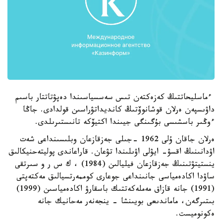
ءماسليحاتتىڭ كەزەكتەن تىس سەسسياسىندا دەپۋتاتتار باسىم
داۋىسپەن ەرلان قوشانوۆتىڭ كانديداتۋراسىن قولدادى. جاڭا
ءوڭىر باسشىسى بۇگىنگى جيىندا اكتيۆكە تانىستىرىلدى.
ەرلان جاقان ۇلى 1962 -جىلى جەزقازعان وبلىسىنداعى شەت
اۋدانىنىڭ اقسۋ- ايۋلى اۋىلىندا تۋعان. قاراعاندى پوليتەحنيكالىق
ينستيتۋتىنىڭ جەزقازعان فيليالىن (1984) ، ك س ر و سىرتقى
ساۋدا اكادەمياسى جانىنداعى جوعارى كوممەرتسيالىق مەكتەپتى
(1991) جانە قازاق مەملەكەتتىك باسقارۋ اكادەمياسىن (1999)
بىتىرگەن، ماماندىعى بويىنشا - ينجەنەر مەحانيك جانە
ەكونوميست.