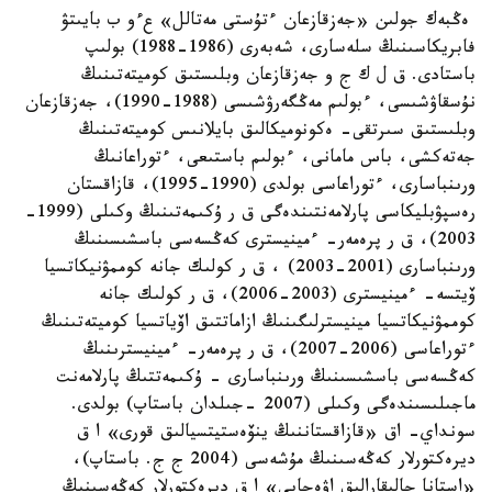
ەڭبەك جولىن «جەزقازعان ءتۇستى مەتالل» عءو ب بايىتۋ
فابريكاسىنىڭ سلەسارى، شەبەرى (1986-1988) بولىپ
باستادى. ق ل ك ج و جەزقازعان وبلىستىق كوميتەتىنىڭ
نۇسقاۋشىسى، ءبولىم مەڭگەرۋشىسى (1988-1990)، جەزقازعان
وبلىستىق سىرتقى- ەكونوميكالىق بايلانىس كوميتەتىنىڭ
جەتەكشى، باس مامانى، ءبولىم باستىعى، ءتوراعانىڭ
ورىنباسارى، ءتوراعاسى بولدى (1990-1995)، قازاقستان
رەسپۋبليكاسى پارلامەنتىندەگى ق ر ۇكىمەتىنىڭ وكىلى (1999-
2003)، ق ر پرەمەر- ءمينيسترى كەڭسەسى باسشىسىنىڭ
ورىنباسارى (2001-2003) ، ق ر كولىك جانە كوممۋنيكاتسيا
ۆيتسە- ءمينيسترى (2003-2006)، ق ر كولىك جانە
كوممۋنيكاتسيا مينيسترلىگىنىڭ ازاماتتىق اۆياتسيا كوميتەتىنىڭ
ءتوراعاسى (2006-2007)، ق ر پرەمەر- ءمينيسترىنىڭ
كەڭسەسى باسشىسىنىڭ ورىنباسارى - ۇكىمەتتىڭ پارلامەنت
ماجىلىسىندەگى وكىلى (2007 -جىلدان باستاپ) بولدى.
سونداي- اق «قازاقستاننىڭ ينۆەستيتسيالىق قورى» ا ق
ديرەكتورلار كەڭەسىنىڭ مۇشەسى (2004 ج ج. باستاپ)،
«استانا حالىقارالىق اۋەجايى» ا ق ديرەكتورلار كەڭەسىنىڭ