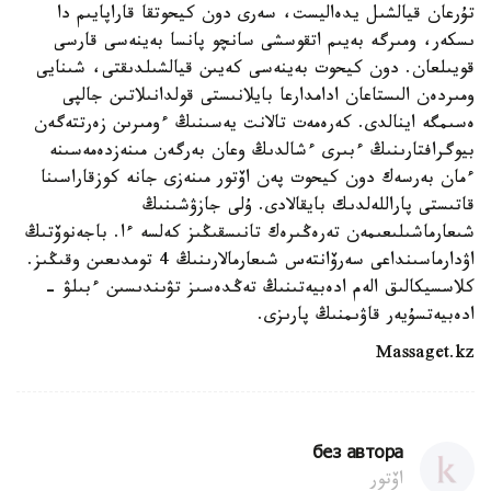
تۇرعان قيالشىل يدەاليست، سەرى دون كيحوتقا قاراپايىم دا
ىسكەر، ومىرگە بەيىم اتقوسشى سانچو پانسا بەينەسى قارسى
قويىلعان. دون كيحوت بەينەسى كەيىن قيالشىلدىقتى، شىنايى
ومىردەن الىستاعان ادامدارعا بايلانىستى قولدانىلاتىن جالپى
ەسىمگە اينالدى. كەرەمەت تالانت يەسىنىڭ ءومىرىن زەرتتەگەن
بيوگرافتارىنىڭ ءبىرى ءشالدىڭ وعان بەرگەن مىنەزدەمەسىنە
ءمان بەرسەك دون كيحوت پەن اۆتور مىنەزى جانە كوزقاراسىنا
قاتىستى پاراللەلدىك بايقالادى. ۇلى جازۋشىنىڭ
شىعارماشىلىعىمەن تەرەڭىرەك تانىسقىڭىز كەلسە ءا. باجەنوۆتىڭ
اۋدارماسىنداعى سەرۆانتەس شىعارمالارىنىڭ 4 تومدىعىن وقىڭىز.
كلاسسيكالىق الەم ادەبيەتىنىڭ تەڭدەسىز تۋىندىسىن ءبىلۋ -
ادەبيەتسۇيەر قاۋىمنىڭ پارىزى.
Massaget.kz
без автора
اۆتور