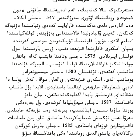
سىندى اكتەرلەر مەن اكتريسالار قاتىسقان.
ەستەرىڭىزگە سالا كەتەيىك، الەم ادەبيەتىنىڭ جاقۇتى «دون
كيحوت» رومانىنىڭ اۆتورى سەرۆانتەس 1547 -جىلى الكالا-
دە- انارەس ەلدى مەكەنىندە قاراپايىم كەدەي وتباسىندا دۇنيەگە
كەلگەن. كەيىن ۆاليادوليدا قالاسىنداعى يەزۋيتتەر كوللەگياسىندا
ءبىلىم الادى. ەۋروپا فلوتىنىڭ تۇرىكتەرمەن سوعىسى كەزىندە
يسپان اسكەرى قاتارىندا قىزمەت ەتىپ، ۇرىس بارىسىندا سول
قولىنان ايىرىلادى. 1575 -جىلى وتانىنا قايتىپ كەلە جاتقان
جولدا تەڭىز قاراقشىلارىنىڭ قولىنا ءتۇسىپ، الجيرگە قۇلدىققا
ساتىلىپ كەتەدى. تۇتقىننان 1580 -جىلى ميسسيونەرلەر
بوساتىپ الدى. اسكەري قىزمەتتەن ورالعان سوڭ، كەش بولسا دا
ادەبي شىعارمالار جازۋمەن اينالىسا باستايدى. الايدا بۇل مانساپ
ەشقانداي قارجىلىق پايدا اكەلمەگەندىكتەن، جان باعۋ
ماقساتىندا 1587 -جىلى سيەۆيلياعا كوشەدى. ول جەردەگى
پورتتا ساۋدا ىسىمەن اينالىسىپ، بىرنەشە رەت تۇرمەگە جابىلدى.
سەرۆانتەس تۇڭعىش شىعارمالارىندا جاستىق شاق پەن ماحاببات
تاقىرىپتارىن قوزعاي باستادى. 1585 -جىلى جارىق كورگەن
«گالاتەيا» پاستورالدىق رومانىندا ەكى باقتاشىنىڭ سۇلۋ