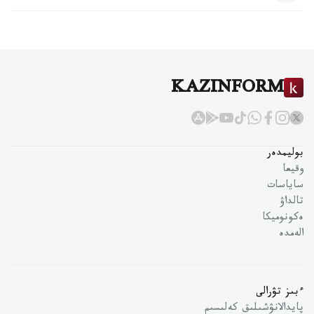
KAZINFORM
بوليمدەر
وقيعا
ساياسات
تالداۋ
ەكونوميكا
الەمدە
ءبىز تۋرالى
پايدالانۋشىلىق كەلىسىم