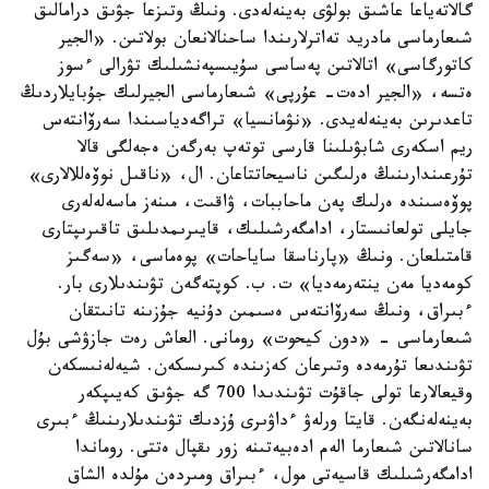
گالاتەياعا عاشىق بولۋى بەينەلەدى. ونىڭ وتىزعا جۋىق درامالىق
شىعارماسى مادريد تەاترلارىندا ساحنالانعان بولاتىن. «الجير
كاتورگاسى» اتالاتىن پەساسى سۇيىسپەنشىلىك تۋرالى ءسوز
ەتسە، «الجير ادەت- عۇرپى» شىعارماسى الجيرلىك جۇبايلاردىڭ
تاعدىرىن بەينەلەيدى. «نۋمانسيا» تراگەدياسىندا سەرۆانتەس
ريم اسكەرى شابۋىلىنا قارسى توتەپ بەرگەن ەجەلگى قالا
تۇرعىندارىنىڭ ەرلىگىن ناسيحاتتاعان. ال، «ناقىل نوۆەللالارى»
پوۆەسىندە ەرلىك پەن ماحاببات، ۋاقىت، مىنەز ماسەلەلەرى
جايلى تولعانىستار، ادامگەرشىلىك، قايىرىمدىلىق تاقىرىپتارى
قامتىلعان. ونىڭ «پارناسقا ساياحات» پوەماسى، «سەگىز
كومەديا مەن ينتەرمەديا» ت. ب. كوپتەگەن تۋىندىلارى بار.
ءبىراق، ونىڭ سەرۆانتەس ەسىمىن دۇنيە جۇزىنە تانىتقان
شىعارماسى - «دون كيحوت» رومانى. العاش رەت جازۋشى بۇل
تۋىندىعا تۇرمەدە وتىرعان كەزىندە كىرىسكەن. شيەلەنىسكەن
وقيعالارعا تولى جاقۇت تۋىندىدا 700 گە جۋىق كەيىپكەر
بەينەلەنگەن. قايتا ورلەۋ ءداۋىرى ۇزدىك تۋىندىلارىنىڭ ءبىرى
سانالاتىن شىعارما الەم ادەبيەتىنە زور ىقپال ەتتى. روماندا
ادامگەرشىلىك قاسيەتى مول، ءبىراق ومىردەن مۇلدە الشاق