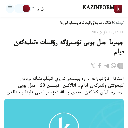
KAZINFORM
ق ز
ترەند:
2026-سايلاۋ
وقيعا
تاعايىنداۋ
اقوردا
16:04, 13 ناۋرىز 2017
جيىرما جىل بويى تۇسىرۋگە رۇقسات ەتىلمەگەن
فيلم
استانا. قازاقپارات - رەجيسسەر تەرري گيلليامنىڭ «دون
كيحوتتى ولتىرگەن ادام» اتالاتىن فيلمىن 20 جىل بويى
تۇسىرە الماي كەلگەن. ەندى ونىڭ ءتۇسىرىلىمى قايتا باستالدى.