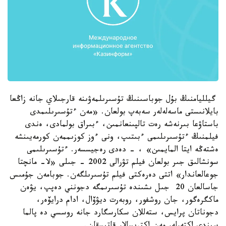
گيلليامنىڭ بۇل جوباسىنىڭ تۇسىرىلمەۋىنە قارجىلاي جانە زاڭعا
بايلانىستى ماسەلەلەر سەبەپ بولعان. «مەن ءتۇسىرىلىمدى
باستاۋعا بىرنەشە رەت تالپىنعانمىن، ءبىراق بولمادى، ەندى
فيلمنىڭ ءتۇسىرىلىمى ءبىتىپ، ونى ءوز كوزىممەن كورمەيىنشە
ەشتەڭە ايتا المايمىن» ، - دەدى رەجيسسەر. ءتۇسىرىلىمى
سونشالىق جىر بولعان فيلم تۋرالى 2002 - جىلى «لا- مانچتا
جوعالعاندار» اتتى دەرەكتى فيلم تۇسىرىلگەن. جوبامەن جۇمىس
جاسالعان 20 جىل ىشىندە تۇسىرىمگە دجونني دەپپ، يۋەن
ماكگرەگور، جان روشفور، روبەرت ديۋۆال، ادام درايۆەر،
دجوناتان پرايس، ستەللان سكارسگارد جانە روسسي دە پالما