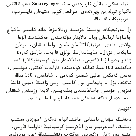
ستيلىندەگى، بانان تارىزدەس جانە Smokey eyes دەپ اتالاتىن
ماكياج تۇرلەرىن ۇيرەتەدى. سوڭعى كۇنى ەمتيحان تاپسىرىپ،
سەرتيفيكات الاسىڭ.
ول سەرتيفيكات بويىنشا جۇمىسقا ورنالاسۋعا جانە كاسىبي ماكياج
جاساۋعا ارنالعان وپا- دالاپتار دۇكەنىنەن جەڭىلدىك الۋعا
بولادى. ەندى سەرتيفيكاتتالعان مامان بولعاندىقتان، سوعان
سايكەس قۇرال- سايماندارىڭ بولۋى قاجەت. بارلىق كەرەك
زاتتارىمدى الۋعا (كەيس، قىلقالامدار مەن كوسمەتيكالار) كەم
دەگەندە 100 مىڭ تەڭگە كولەمىندە قاراجات كەتتى. سونىمەن،
مەنەن كەتكەن جالپى شىعىن كولەمى - شامامەن، 130 مىڭ
تەڭگە. بۇل - پايداسى مول كاسىپ. وسى ۋاقىتقا دەيىن قانشا
قىزبەن جۇمىس جاساعانىمدى بىلمەيمىن. الايدا وزىمنەن شىققان
شىعىندى از دەگەندە ەكى ەسە قايتارىپ العانىم انىق.
ءتۇيىن:
«بەتىڭە سۋدان باسقانى جاقىنداتپا» دەگەن ءسوزدى ەستىپ
وستىك. اجەلەرىمىز بەن انالارىمىز كوسمەتيكا اتاۋلىعا قارسى.
ايتسە دە، زامان وزگەردى. مەكتەپ وقۋشىسىنىڭ ءوزى مودەلدەن