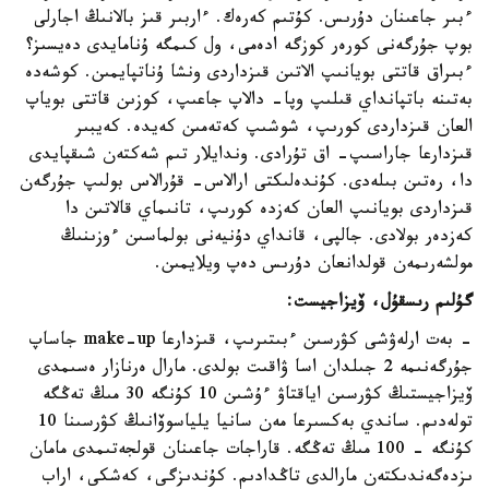
ءبىر جاعىنان دۇرىس. كۇتىم كەرەك. ءاربىر قىز بالانىڭ اجارلى
بوپ جۇرگەنى كورەر كوزگە ادەمى، ول كىمگە ۇنامايدى دەيسىز؟
ءبىراق قاتتى بويانىپ الاتىن قىزداردى ونشا ۇناتپايمىن. كوشەدە
بەتىنە باتپانداي قىلىپ وپا- دالاپ جاعىپ، كوزىن قاتتى بوياپ
العان قىزداردى كورىپ، شوشىپ كەتەمىن كەيدە. كەيبىر
قىزدارعا جاراسىپ- اق تۇرادى. وندايلار تىم شەكتەن شىقپايدى
دا، رەتىن بىلەدى. كۇندەلىكتى ارالاس- قۇرالاس بولىپ جۇرگەن
قىزداردى بويانىپ العان كەزدە كورىپ، تانىماي قالاتىن دا
كەزدەر بولادى. جالپى، قانداي دۇنيەنى بولماسىن ءوزىنىڭ
مولشەرىمەن قولدانعان دۇرىس دەپ ويلايمىن.
گۇلىم رىسقۇل، ۆيزاجيست:
- بەت ارلەۋشى كۋرسىن ءبىتىرىپ، قىزدارعا make-up جاساپ
جۇرگەنىمە 2 جىلدان اسا ۋاقىت بولدى. مارال ەرنازار ەسىمدى
ۆيزاجيستىڭ كۋرسىن اياقتاۋ ءۇشىن 10 كۇنگە 30 مىڭ تەڭگە
تولەدىم. ساندي بەكسىرعا مەن سانيا يلياسوۆانىڭ كۋرسىنا 10
كۇنگە - 100 مىڭ تەڭگە. قاراجات جاعىنان قولجەتىمدى مامان
ىزدەگەندىكتەن مارالدى تاڭدادىم. كۇندىزگى، كەشكى، اراب