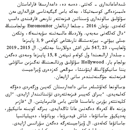
شىداماعاندارى - كەتتى. دەسە دە، داعدارىسقا قاراماستان
ەلىمىزدەگى كوسمەتيكا، جەكە باس گيگيەناسى قۇرالدارى مەن
سۇلۋلىق سالوندارى ۇسىناتىن قىزمەتتەر نارىعى قارقىندى دامىپ
كەلەدى. بۇعان 2016 -جىلعا ارنالعان Euromonitor بولجامىنىڭ
ءدال كەلگەنى سەبەپ. ولاردىڭ مالىمەتىنە سۇيەنسەك، وتكەن
جىلى بيۋتي- بيزنەستىڭ نارىقتاعى كولەمى 3,9 پايىزعا
ۇلعايىپ، 547,23 ملن اقش دوللارىنا جەتكەن. ال 2015-2019
-جىلدار ارالىعىندا ول كولەم تىپتەن 15,8 پايىزعا وسەدى دەگەن
بولجام بار. Hollywood سۇلۋلىق ورتالىعىنىڭ نەگىزىن سالۋشى
يننا سانيكوۆانىڭ ايتۋىنشا، سوڭعى كەزدەرى ۆيزاجيست
قىزمەتىنە جۇگىنەتىندەر سانى ازايعان.
«سالونعا كەلۋشىلەر سانى داعدارىستان كەيىن وزگەردى دەۋگە
كەلمەيدى. ءبىراق كەيبىر قىزمەتتەردى تۇتىناتىندار ازايدى. ءارى
كليەنتتەر بۇرىن باعاسىنا قاتتى باس قاتىرمايتىن. ال ءقازىر
وزىنە ەڭ كەرەك دەگەنىن عانا تاڭدايدى. بىزگە كوبىنە مانيكيۋر،
پەديكيۋر جاساتۋعا، شاش قيدىرۋعا، بوياتۋعا، دەپيلياتسيا
جاساتۋعا كەلەدى. ال ۆيزاجيستەرگە دەگەن سۇرانىس ازايدى.