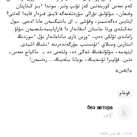
كەم ەمەس كورىنەتىن كەز تۋىپ وتىر. سوندا ءبىز كىتاپتان
وقىعان، سۇلۋلىق تۋرالى سۋرەتتەمەگە لايىق قىزدار قايدا كەتتى؟
ايتايىن دەگەنىمىز، وقۋشى - اق بانتيگىمەن عانا ادەمى. سول
سەكىلدى ورتا جاستان اسقاندار دا قاراپايىمدىلىعىمەن سۇلۋ.
زاماندى تۇلكى دەپ، ءوزىن تازى ساناعاندار بۇل ءسوزدىڭ
استارىن وسىلاي ءتۇسىنىپ جۇرگەندەرىنە ءىشىڭ اشيدى.
ايتپەسە، سۇلۋلىقتىڭ شەگى دە، ولشەمى دە - ماكياج ەمەس-
ەتىن. قۇلپىرا تۇسەيىك، بويانا بىلەيىك... رەتىمەن!
«ايقىن»
قوعام
без автора
اۆتور
17:51, 08 تامىز 2026