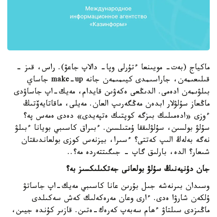
ماكياج (بەت- مويىنعا ءتۇرلى وپا- دالاپ جاعۋ). راس، قىز -
قىلىعىمەن، جاراسىمدى كيىمىمەن جانە make-up جاساي
بىلۋىمەن ادەمى. الدىڭعى ەكەۋىن قايدام، مەيك-اپ جاساۋدى
ماڭعاز سۇلۋلار ابدەن مەڭگەرىپ العان. مەيلى، ماقاتايەۆتىڭ
ءوزى «ادەمىلىك بىزگە كوپتىك ەتپەيدى» دەدى ەمەس پە؟
سۇلۋ بولسىن، سۇلۋلىققا ۇمتىلسىن. ءبىراق كاسىبي بويانا ءبىلۋ
نەگە بەلەڭ الىپ كەتتى؟ ءسىرا، بيزنەس كوزى بولعاندىقتان
شىعار؟ الدە، بارلىق گاپ - جىگىتتەردە مە؟..
جان دۇنيەنىڭ سۇلۋ بولعانى جەتكىلىكسىز بە؟
وسىدان بىرنەشە جىل بۇرىن عانا كاسىبي مەيك-اپ جاساتۋ
ۇلكەن شارۋا ەدى. ءارى وعان مەرەكەلىك كەش سەكىلدى
ماڭىزدى سىلتاۋ ءھام سەبەپ كەرەك-ەتىن. قازىر كۇندە جيىن،