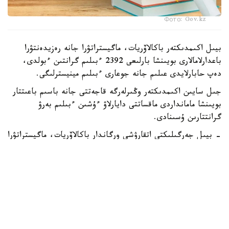
Фото: Gov.kz
بيىل اكىمدىكتەر باكالاۆريات، ماگيستراتۋرا جانە رەزيدەنتۋرا
باعدارلامالارى بويىنشا بارلىعى 2392 ءبىلىم گرانتىن ءبولدى،
دەپ حابارلايدى عىلىم جانە جوعارى ءبىلىم مينيسترلىگى.
جىل سايىن اكىمدىكتەر وڭىرلەرگە قاجەتتى جانە باسىم باعىتتار
بويىنشا مامانداردى ماقساتتى دايارلاۋ ءۇشىن ءبىلىم بەرۋ
گرانتتارىن ۇسىنادى.
- بيىل جەرگىلىكتى اتقارۋشى ورگاندار باكالاۆريات، ماگيستراتۋرا
جانە رەزيدەنتۋرا باعدارلامالارى بويىنشا وقۋعا 2392 ءبىلىم بەرۋ
گرانتىن ءبولدى،-دەلىنگەن مينيسترلىك حابارلاماسىندا.
ەڭ كوپ گرانت استانا قالاسىندا قاراستىرىلعان - 303.
شىمكەنت قالاسىنىڭ اكىمدىگى 285، شىعىس قازاقستان وبلىسى
270 گرانت ءبولدى.
باتىس قازاقستان وبلىسىندا – 211، اباي جانە تۇركىستان