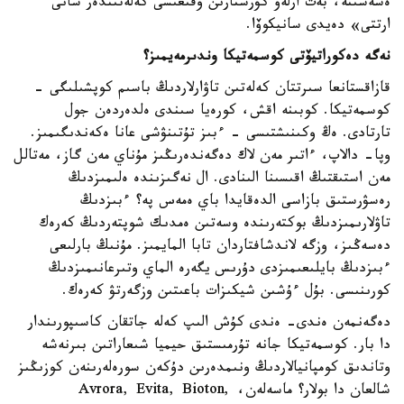
ەسەسىنە، بەت ارلەۋ كۋرستارىن وقىعىسى كەلەتىندەر سانى
ارتتى» دەيدى سانيكوۆا.
نەگە دەكوراتيۆتى كوسمەتيكا وندىرمەيمىز؟
قازاقستانعا سىرتتان كەلەتىن تاۋارلاردىڭ باسىم كوپشىلىگى -
كوسمەتيكا. كوبىنە اقش، كورەيا سىندى ەلدەردەن جول
تارتادى. ەڭ وكىنىشتىسى - ءبىز تۇتىنۋشى عانا ەكەندىگىمىز.
وپا- دالاپ، ءاتىر مەن لاك دەگەندەرىڭىز مۇناي مەن گاز، مەتالل
مەن استىقتىڭ اقىسىنا الىنادى. ال نەگىزىندە ەلىمىزدىڭ
رەسۋرستىق بازاسى الدەقايدا باي ەمەس پە؟ ءبىزدىڭ
تاۋلارىمىزدىڭ بوكتەرىندە وسەتىن ەمدىك شوپتەردىڭ كەرەك
دەسەڭىز، وزگە لاندشافتاردان تابا المايمىز. مۇنىڭ بارلىعى
ءبىزدىڭ بايلىعىمىزدى دۇرىس يگەرە الماي وتىرعانىمىزدىڭ
كورىنىسى. بۇل ءۇشىن شيكىزات باعىتىن وزگەرتۋ كەرەك.
دەگەنمەن ەندى- ەندى كۇش الىپ كەلە جاتقان كاسىپورىندار
دا بار. كوسمەتيكا جانە تۇرمىستىق حيميا شىعاراتىن بىرنەشە
وتاندىق كومپانيالاردىڭ ونىمدەرىن دۇكەن سورەلەرىنەن كوزىڭىز
شالعان دا بولار؟ ماسەلەن، Avrora, Evita, Bioton,