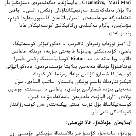
Cremative, Mari Mari, «ايساۋلە» دەگەندەردى ەستۋىڭىز بار
ما؟ بۇلار مەملەكەتتىك سەرتيفيكاتتاۋدان وتكەن، الىس- جاقىن
شەتەلدەرگە جونەلتىلەدى. ءبىراق اتالعان كاسىپورىنداردا كرەم،
سۋسابىن، بالزام سەكىلدى ورگانيكالىق كوسمەتيكالار عانا
وندىرىلەدى.
ال ءبىز قوزعاپ وتىرعان تاقىرىپ - دەكوراتيۆتى كوسمەتيكا.
ياعني، كۇندەلىكتى بويانۋعا قاجەتتى سۇرمە، ەرىنگە جاعاتىن
دالاپ، وپا جانە ت. ب. Bioton كومپانياسىنىڭ وكىلى ەلميرا
توقتاقىنوۆا مۇنىڭ سەبەبىن بىلايشا تۇسىندىرەدى: «دەكوراتيۆتى
كوسمەتيكا شىعارۋ ءۇشىن بولەك زەرتحانالار كەرەك.
شيكىزاتتاردىڭ باسىم بولىگى باتىستان ساتىپ الىنادى. سول
سەبەپتى بىزدە شىعاراتىن بولساق، باعاسى دا تيىسىنشە جوعارى
بولادى. ءارى الپاۋىت ەلدەرمەن باسەكەلەسۋ دە قيىن.
كوسمەتيكانىڭ بۇل تۇرىنە مىقتى پيگمەنتتەر مەن كونسەرۆانتتار
كەرەكتىگى تاعى بار.
ابىلايحان جۇماشەۆ، قالا تۇرعىنى:
بويانۋ، ساندەنۋ، كۇتىنۋ قىز بالاسىنىڭ سۇيىكتى جۇمىسى. ول