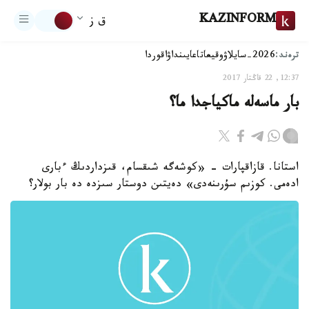
KAZINFORM
ق ز
ترەند:
2026-سايلاۋ
وقيعا
تاعايىنداۋ
اقوردا
12:37, 22 قاڭتار 2017
بار ماسەلە ماكياجدا ما؟
استانا. قازاقپارات - «كوشەگە شىقسام، قىزداردىڭ ءبارى
ادەمى. كوزىم سۇرىنەدى» دەيتىن دوستار سىزدە دە بار بولار؟