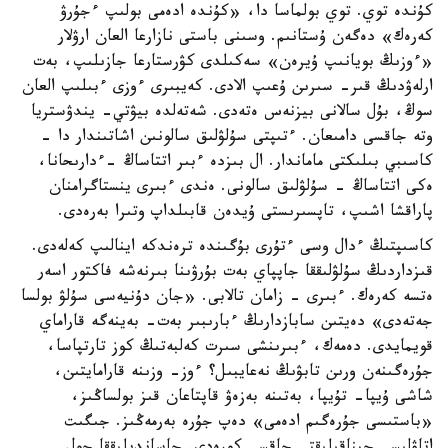
كۇندە توي. توي بولماسا دا، «كۇندە ادەمى بولىپ ءجۇرۋ
كەرەك» دەگەن ۇستانىم. وسىنى باستى نازارعا العان ارۋلار
«ءوزىڭ بويانىپ ۇيرەن» سەكىلدى كۋرستارعا جازىلىپ، بەت
ارلەۋدىڭ قىر- سىرىن ۇعىپ الادى. كەيبىرى ءوزى ءبىلىپ العان
سوڭ، بۇل سالانى بيزنەس ەتەدى. شەتەلدە بيۋتي- يندۋستريا
وتە جاقسى دامىعان. ءتىپتى سۇلۋلىق سالونىن اشاتىندار دا -
كاسىبي بىلىكتى ماماندار. ال بىزدە ءبىر اتتاساڭ -ءدارىحانا،
ەكى اتتاساڭ - سۇلۋلىق سالونى. ەندى ءبىرى ينستاگرامنان
پاراقشا اشىپ، تاپسىرىستى ۇيدەن قابىلداپ وتىرا بەرەدى.
كاسىپتىڭ ءدال وسى ءتۇرى بۇگىندە ترەندكە اينالىپ كەلەدى.
قىزداردىڭ سۇلۋلىققا جاپپاي بەت بۇرۋىنا بىرنەشە فاكتور اسەر
ەتسە كەرەك. ءبىرى - زامان تالابى. «جان دۇنيەسى سۇلۋ بولسا
جەتەدى» دەيتىن سابازدارىڭ ءبارىبىر بەت- بەينەگە قاراماي
قويمايدى. دەمەك، ءبىرىنشى سىرت كەلبەتىڭ كوز تارتپاسا،
جۇرەگىنەن ورىن تابۋىڭ نەعايبىل؟ ءوز- وزىنە قارامايتىن،
شاشى ۇيپا- تۇيپا، بەتىنە بەزەۋ قاپتاعان قىز بولساڭىز،
«باستىسى جۇرەگىم ادەمى» دەپ جۇرە بەرمەڭىز. جىگىت