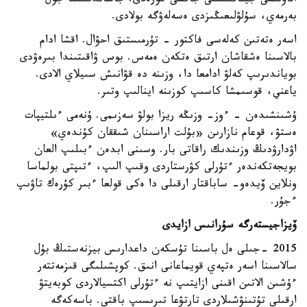
اتاۋلىسى جيناقىلىقتى جاقسى كورەدى. جاساندىلىققا جول
بەرمەي، سۇلۋلىعىڭىزدى ەسەلەۋگە بولادى.
اسەر ەتەتىن كەلەسى فاكتور - تۇرمىستىق احۋال. اقشا ادام
بالاسىنا ەشقاشان ارتىق ەتكەن ەمەس. بوس ۋاقىتىندا بىرەۋدى
بوياندىرىپ كەلۋ ادامعا دا، وزىنە دە قۋانىش سىيلاي الادى.
ياعني، قوسىمشا كاسىپ كوزىنە اينالىپ وتىر.
ۇشىنشىدەن - ءوز- وزىڭە ريزا بولۋ سەزىمى. ۇنەمى ءىلتيپات
ەستۋ، قوعام نازارىن «بۇلت اراسىنان شىققان كۇندەي»
اۋدارۋدىڭ وزىندىك راقاتى بار. وسىنى ابدەن ءبىلىپ العان
بويجەتكەندەر ءتۇرلى كۋرستاردى وقىپ الىپ، ءتىپتى بولماسا
ونلاين ۆيدەو- ساباقتار ارقىلى دا ەكى قولعا ءبىر كۇرەك تاۋىپ
ءجۇر.
ۆيزاجيستەرگە سۇرانىس ازايدى
2015 -جىلى ەل باسىنا تۇسكەن داعدارىس بيزنەستىڭ بۇل
سالاسىنا اسەر ەتپەي قويماعانى انىق. كوپشىلىگى قىزمەتتەر
ءۇشىن الاتىن اقىنى ازايتىپ نە ءتۇرلى اكتسيالاردى كوبەيتۋ
ارقىلى تۇتىنۋشىلاردى تارتۋعا تىرىسىپ باقتى. باسەكەگە