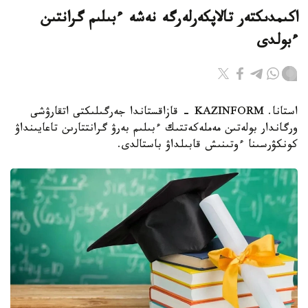
اكىمدىكتەر تالاپكەرلەرگە نەشە ءبىلىم گرانتىن
ءبولدى
استانا. KAZINFORM - قازاقستاندا جەرگىلىكتى اتقارۋشى
ورگاندار بولەتىن مەملەكەتتىك ءبىلىم بەرۋ گرانتتارىن تاعايىنداۋ
كونكۋرسىنا ءوتىنىش قابىلداۋ باستالدى.