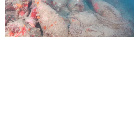
Фото: storiearcheostorie.com
بولجام بويىنشا، ول ءبىزدىڭ داۋىرىمىزگە دەيىنگى II- I
عاسىرلارعا تيەسىلى. بۇل تۋرالى euronews جازدى.
يتاليا مادەنيەت مينيسترلىگىنىڭ مالىمەتىنشە، كەمە سيتسيليانىڭ
باتىسىنداعى مادزارا- دەل-ۆاللو جاعالاۋىنان شامامەن ءۇش
تەڭىز ءميلى قاشىقتىقتا، 46 مەتر تەرەڭدىكتەن انىقتالعان.
تەڭىز تۇبىنەن جۇزدەگەن امفورا، قورعاسىننان جاسالعان ەكى
زاكىر شتوگى جانە سول ماتەريالدان جاسالعان تاعى ءبىر قۇرىلىم
تابىلدى.
يتاليانىڭ مادەنيەت ءمينيسترى الەسساندرو دجۋلي بۇل ولجانى