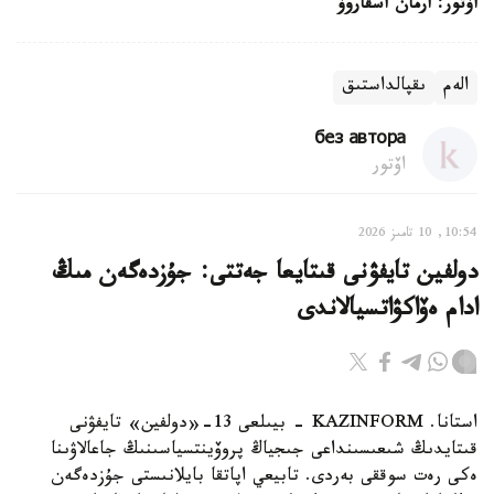
اۆتور: ارمان اسقاروۆ
الەم
ىقپالداستىق
без автора
اۆتور
10:54, 10 تامىز 2026
دولفين تايفۋنى قىتايعا جەتتى: جۇزدەگەن مىڭ
ادام ەۆاكۋاتسيالاندى
استانا. KAZINFORM - بيىلعى 13-«دولفين» تايفۋنى
قىتايدىڭ شىعىسىنداعى جىجياڭ پروۆينتسياسىنىڭ جاعالاۋىنا
ەكى رەت سوققى بەردى. تابيعي اپاتقا بايلانىستى جۇزدەگەن