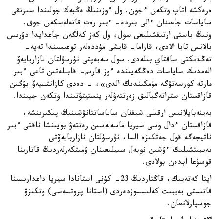
ەرەكشە اتاپ وتكەن ءجون. ول ءوزىنىڭ ەڭبەك جولىندا سىرتقى
ساياسات جاعىنان ءالى بىردە- ءبىر رەت قاتەلەسكەن جوق.
ونىڭ باستى ارتىقشىلىعى سول، ول كەز كەلگەن جاعدايدا دۇرىس
بالانس تابا الادى، قاراما- قايشى مۇددەلەر توعىسىندا تەپە-
تەڭدىكتى ساقتاي بىلەدى. سول سەبەپتى نۇرسۇلتان نازاربايەۆ
الەمدىك ساياسات دەڭگەيىندە ءوز قارىم- قابىلەتىن تاعى ءبىر
مارتە كورسەتۋگە مۇمكىندىك الدى»، - دەدى كازانتسيەۆ بۇگىن
قازاقستان ستراتەگيالىق زەرتتەۋلەر ينستيتۋتىندا وتكەن جيىندا.
بەينەبايلانىس ارقىلى شىققان ساياساتتانۋشىنىڭ پىكىرىنشە،
قازاقستان ءدال وسى سيريا ماسەلەسىن رەتتەۋ بويىنشا ناقتى ءبىر
ناتيجەگە قول جەتكىزە السا، نۇرسۇلتان نازاربايەۆتى
بەيبىتشىلىك ءۇشىن نوبەل سىيلىعىنان ۇمىتكەرلەردىڭ قاتارىنا
قوسۋعا ابدەن بولادى.
ايتا كەتەيىك، قاڭتاردىڭ 23- كۇنى استانادا سيريا داعدارىسىنا
قاتىستى بەيبىت كەلىسسوزدەردى (استانا پروتسەسى) وتكىزۋ
جوسپارلانعان.