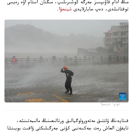
مىڭ ادام قاۋىپسىز جەرگە كوشىرىلىپ، مىڭنان استام اۋە رەيسى
توقتاتىلدى، دەپ حابارلايدى
شينحۋا
.
فوتو: شينحۋا
قىتايدىڭ ۇلتتىق مەتەورولوگيالىق ورتالىعىنىڭ مالىمەتىنشە،
تايفۋن العاش رەت جەكسەنبى كۇنى جەرگىلىكتى ۋاقىت بويىنشا