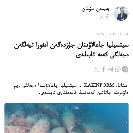
بەيسەن سۇلتان
اۆتور
10:24, 10 تامىز 2026
سيتسيليا جاعالاۋىنان جۇزدەگەن امفورا تيەلگەن
ەجەلگى كەمە تابىلدى
استانا. KAZINFORM - سيتسيليا جاعالاۋىندا ەجەلگى ريم
داۋىرىنە جاتاتىن كەمەنىڭ قالدىقتارى تابىلدى.