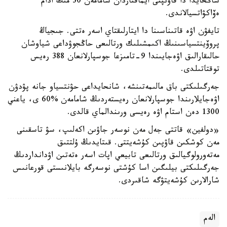
شاڭحايدا دا قاۋىپتى ايماقتاردان شامامەن 30 مىڭ ادام
ەۆاكۋاتسيالاندى.
تايفۋن اۋە قاتىناسىنا دا ايتارلىقتاي اسەر ەتتى. جىجياڭ
پروۆينتسياسىنىڭ اكىمشىلىك ورتالىعى حاڭجوۋداعى شياوشان
حالىقارالىق اۋەجايىندا 9-تامىزعا جوسپارلانعان 388 رەيس
توقتاتىلدى.
جەرگىلىكتى باق مالىمەتىنشە، شانحايداعى حۋنتسياو جانە پۋدۋن
اۋەجايلارىندا جوسپارلانعان رەيستەردىڭ شامامەن %60 ى، ياعني
1300 دەن استام اۋە رەيسى ورىندالماي قالدى.
«دولفين» قاتتى جەل مەن نوسەر جاۋىن اكەلىپ، سۋ تاسقىنى
مەن كوشكىن قاۋپىن كۇشەيتتى. قىتايدىڭ ۇلتتىق
مەتەورولوگيالىق ورتالىعى تابيعي اپات اسەر ەتەتىن اۋدانداردىڭ
جەرگىلىكتى بيلىگىن اسا كۇشتى نوسەرگە بايلانىستى قورعانىس
شارالارىن كۇشەيتۋگە شاقىردى.
الەم