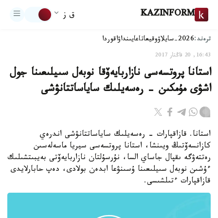
KAZINFORM
ق ز
ترەند:
2026-سايلاۋ
وقيعا
تاعايىنداۋ
اقوردا
16:43, 20 قاڭتار 2017
استانا پروتسەسى نازاربايەۆقا نوبەل سىيلىعىنا جول
اشۋى مۇمكىن - رەسەيلىك ساياساتتانۋشى
استانا. قازاقپارات - رەسەيلىك ساياساتتانۋشى اندرەي
كازانسەۆتىڭ ويىنشا، استانا پروتسەسى سيريا ماسەلەسىن
رەتتەۋگە ىقپال جاساي السا، نۇرسۇلتان نازاربايەۆتى بەيبىتشىلىك
ءۇشىن نوبەل سىيلىعىنا ۇسىنۋعا ابدەن بولادى، دەپ حابارلايدى
قازاقپارات ءتىلشىسى.