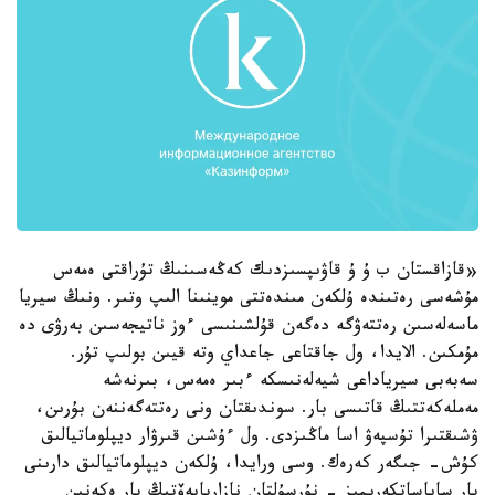
«قازاقستان ب ۇ ۇ قاۋىپسىزدىك كەڭەسىنىڭ تۇراقتى ەمەس
مۇشەسى رەتىندە ۇلكەن مىندەتتى موينىنا الىپ وتىر. ونىڭ سيريا
ماسەلەسىن رەتتەۋگە دەگەن قۇلشىنىسى ءوز ناتيجەسىن بەرۋى دە
مۇمكىن. الايدا، ول جاقتاعى جاعداي وتە قيىن بولىپ تۇر.
سەبەبى سيرياداعى شيەلەنىسكە ءبىر ەمەس، بىرنەشە
مەملەكەتتىڭ قاتىسى بار. سوندىقتان ونى رەتتەگەننەن بۇرىن،
ۋشىقتىرا تۇسپەۋ اسا ماڭىزدى. ول ءۇشىن قىرۋار ديپلوماتيالىق
كۇش- جىگەر كەرەك. وسى ورايدا، ۇلكەن ديپلوماتيالىق دارىنى
بار ساياساتكەرىمىز - نۇرسۇلتان نازاربايەۆتىڭ بار ەكەنىن