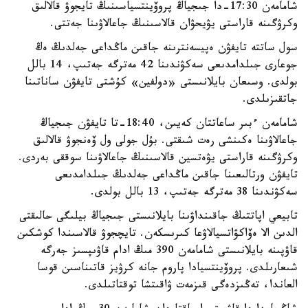
شامامەن 17:30-دا جىجياڭ پروۆينتسياسىنىڭ تايجوۋ قالالىق
وكرۋگىنە قاراستى يۋيحۋان قالاسىنىڭ جاعالاۋىنا جەتتى.
سول ساتتە تايفۋن ەپيسەنترىنە جاقىن ماڭداعى جەلدىڭ ەڭ
جوعارى جىلدامدىعى سەكۋندىنا 42 مەترگە جەتىپ، 14 بالل
بولدى. وسىعان بايلانىستى «دولفين» كۇشتى تايفۋن ساناتىنا
جاتقىزىلدى.
شامامەن ءبىر ساعاتتان كەيىن، 18:40-تا تايفۋن جىجياڭ
جاعالاۋىنا ەكىنشى رەت شىقتى. بۇل جولى ول ۆەنجوۋ قالالىق
وكرۋگىنە قاراستى يۋەتسين قالاسىنىڭ جاعالاۋىنا سوققى بەردى.
تايفۋن ورتالىعىنا جاقىن ماڭداعى جەلدىڭ جىلدامدىعى
سەكۋندىنا 38 مەترگە جەتىپ، 13 بالل بولدى.
تابيعي اپاتتىڭ جاقىنداۋىنا بايلانىستى جىجياڭ بيلىگى حالىقتى
الدىن الا ەۆاكۋاتسيالاۋعا كىرىسكەن. تايچجوۋ قالاسىندا كوشكىن
قاۋپىنە بايلانىستى شامامەن 390 مىڭ ادام قاۋىپسىز جەرگە
شىعارىلدى. پروۆينتسيادا پاروم جانە كرۋيز قاتىناسىن قوسا
العاندا، تەڭىزدەگى قىزمەت ۋاقىتشا توقتاتىلدى.