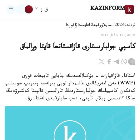
KAZINFORM
ق ز
ترەند:
2026-سايلاۋ
وقيعا
تاعايىنداۋ
اقوردا
20:05, 17 قاڭتار 2017
كاسپي جولبارىستارى قازاقستانعا قايتا ورالماق
استانا. قازاقپارات - بۇكىلالەمدىك جابايى تابيعات قورى
(WWF) مەن امەريكالىق عالىمدار توبى بىرلەسە وتىرىپ جويىلىپ
كەتكەن كاسپيلىك جولبارىستاردىڭ تارالىمىن قالپىنا كەلتىرۋدىڭ
جاڭا ءادىسىن ويلاپ تاپتى، دەپ حابارلايدى لەنتا. رۋ.