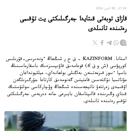
17:24, 08 تامىز 2026
قازاق توبەتى قىتايدا جەرگىلىكتى يت تۇقىمى
رەتىندە تانىلدى
استانا. KAZINFORM – ق ح ر شىڭجاڭ ءوندىرىس-قۇرىلىس
كورپۋسى (ش و ق ك) قوعامدىق قاۋىپسىزدىك باسقارماسىنىڭ
باسپا ءسوز قىزمەتىنەن بەلگىلى بولعانداي، ميلليونداعان
مۋتاتسيا نۇكتەسىن قامتيتىن گەنومدىق كارتاعا جۇرگىزىلگەن
اۋقىمدى زەرتتەۋ ناتيجەسىندە شىڭجاڭ وۆچاركاسى سولتۇستىك
قىتاي وڭىرىندە قالىپتاسقان بايىرعى جانە دەربەس جەرگىلىكتى
تۇقىم رەتىندە تانىلدى.