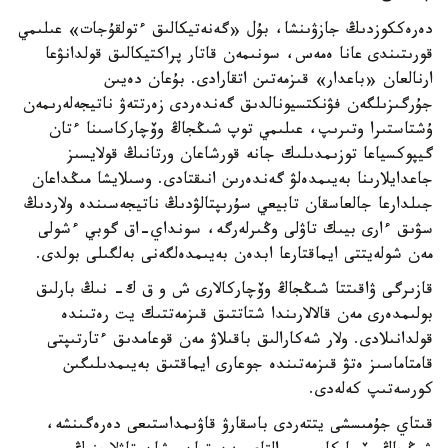
دەرەككوزدىڭ جازۋىنشا، بۇل «گەنەتيكالىق ءتولقۇجات» عىلىمي
قورىتىندى عانا ەمەس، سونىمەن قاتار پراكتيكالىق قولدانۋعا
ارنالعان «باعدار» قىزمەتىن اتقارادى. بۇعان دەيىن
جۇرگىزىلگەن فۋنكتسيونالدىق گەندەردى زەرتتەۋ ناتيجەلەرىمەن
ۇشتاستىرا وتىرىپ، عىلىمي توپ شىڭجاڭ وۆچاركاسىنا ءتان
گيپوكسياعا توزىمدىلىك جانە قورشاعان ورتانىڭ قولايسىز
جاعدايلارىنا بەيىمدەلۋ گەندەرىن انىقتادى. وسىلايشا مىڭداعان
جىلدارعا جالعاسقان تابيعي سۇرىپتالۋدىڭ ناتيجەسىندە ولاردىڭ
سۋىق ءارى بيىك تاۋلى وڭىرلەرگە، سونداي-اق گوبي ءشولى
مەن شولەيتتى ايماقتارعا ابدەن بەيىمدەلگەنى بەلگىلى بولدى.
قازىرگى ۋاقىتتا شىڭجاڭ وۆچاركالارى ش و ق ك- نىڭ بارلىق
بولىمدەرى مەن قالالارىندا شتاتتىق قىزمەتتىك يت رەتىندە
قولدانىلادى. ولار شەكارالىق باقىلاۋ مەن قوعامدىق ءتارتىپتى
قامتاماسىز ەتۋ قىزمەتىندە جوعارى ايماقتىق بەيىمدىلىگىن
كورسەتىپ كەلەدى.
قىتاي جۇمىسشى يتتەردى باسقارۋ قاۋىمداستىعى دەرەگىنشە،