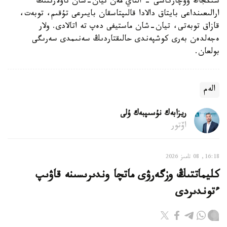
شىڭجاڭ وۆچاركاسى - التاي مەن تيان-شان تاۋلارىنىڭ
ارالىعىنداعى بايتاق دالادا قالىپتاسقان بايىرعى تۇقىم، توبەت،
قازاق توبەتى، تيان-شان ماستيفى دەپ تە اتالادى. ولار
ەجەلدەن بەرى كوشپەندى حالىقتاردىڭ سەنىمدى سەرىگى
بولعان.
الەم
ريزابەك نۇسىپبەك ۇلى
اۆتور
16:18, 08 تامىز 2026
كليماتتىڭ وزگەرۋى ماتچا وندىرىسىنە قاۋىپ
ءتوندىردى