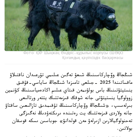
Фото: ҚХР Шыңжаң Өндіріс-құрылыс корпусы (ШӨҚК)
Қоғамдық қауіпсіздік басқармасы
شىڭجاڭ وۆچاركاسىنىڭ شىعۋ تەگىن عىلىمي تۇرعىدان ناقتىلاۋ
ماقساتىندا 2025 -جىلعى تامىزدا شىڭجاڭ ساياسي-قۇقىق
ينستيتۋتىنىڭ باس بولۋىمەن قىتاي عىلىم اكادەمياسىنىڭ كۋنمين
زوولوگيا ينستيتۋتى جانە شوقك قىزمەتتىك يتتەر ورتالىعى
بىرلەسىپ، «شىڭجاڭ وۆچاركاسىنىڭ تۇقىمدىق تازالىعىن ساقتاۋ
جانە ولاردى قىزمەتتىك يت رەتىندە ىرىكتەۋدىڭ نەگىزگى
تەحنولوگيالارىن ازىرلەۋ مەن قولدانۋ» جوباسىن ىسكە قوسقان
بولاتىن.