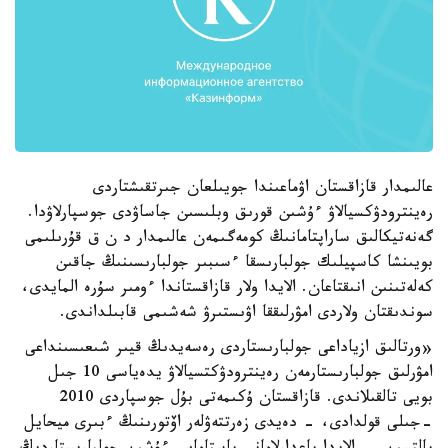
عالىمدار قازاقستان اۋماعىندا جويىلعان جىرتقىشتاردى
رەينترودۋكسيالاۋ ءۇشىن قورىق وبلىسىن جاساۋدى جوسپارلاۋدا.
گەنەتيكالىق ساراپتامانىڭ كومەگىمەن عالىمدار د ن ق قۇرىلىمى
بويىنشا كاسپيلىك جولبارىسقا ءسىبىر جولبارىسىنىڭ جاقىن
كەلەتىنىن انىقتاعان. الايدا ولار قازاقستاندا ءومىر سۇرە المايدى،
سوندىقتان ولاردى امۋرلىققا اۋىستىرۋ شەشىمى قابىلداندى.
«ورتالىق ازياداعى جولبارىستاردى رەسەيدىڭ قيىر شىعىسىنداعى
امۋرلىق جولبارىستارمەن رەينترودۋكتسيالاۋ يدەياسى 10 جىل
بويى تالقىلاندى. قازاقستان ۇكىمەتى بۇل جوسپاردى 2010
-جىلى قولدادى، - دەيدى زەرتتەۋلەر اۆتورىنىڭ ءبىرى ميحايل