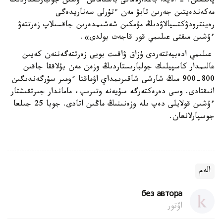
پالتسىن. - الايدا باعدارلامانى باستاماس ءۇشىن جولبارىستاردىڭ
مەكەندەيتىن جەرىن تابۋ مەن ءتۇرلى سەناريدەگى
رەينترودۋكتسيالاۋدىڭ مۇمكىن شەشىمدەرىن جاقسىلاپ زەرتتەۋ
ءۇشىن مىقتى عىلىمي قور قاجەت بولدى».
عىلىمي ادەبيەتتەردى ۇزاق ۋاقىت بويى زەرتتەگەننەن كەيىن
عالىمدار كاسپيلىك جولبارىستاردىڭ وزەن مەن بۇلاققا جاقىن
800-900 مىڭ شارشى شاقىرىمداي اۋماقتا ءومىر سۇرگەندىگىن
انىقتادى. وسى دەرەكتەرگە سۇيەنە وتىرىپ، ماماندار جىرتقىشتار
ءۇشىن قولايلى دەپ ىلە وزەنىنىڭ ماڭىن اتادى. جوبا 25 جىلعا
جوسپارلانعان.
الەم
без автора
اۆتور