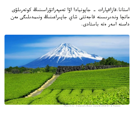
استانا.قازاقپارات - جاپونيادا اۋا تەمپەراتۋراسىنىڭ كوتەرىلۋى
ماتچا وندىرىسىنە قاجەتتى شاي جاپىراعىنىڭ ونىمدىلىگى مەن
دامىنە اسەر ەتە باستادى.
Фото: tawatchai prakobkit/Alamy
اسىرەسە جازعى اپتاپ، جىلى تۇندەر جانە كوكتەمدەگى اۋا
رايىنىڭ قۇبىلمالىلىعى شاي بۇتالارىنا قوسىمشا سالماق ءتۇسىرىپ