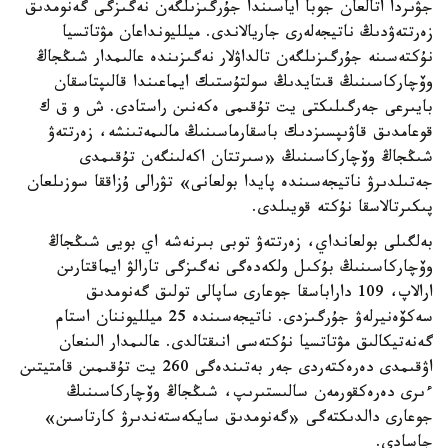
جۋىردا اتالعان جوبا اياسىندا جۇرگىزىلگەن نەگىزگى گەنومدىق
زەرتتەۋدىڭ ناتيجەلەرى جاريالاندى. ميلليونداعان مۋتاتسيا
نۇكتەسىنە جۇرگىزىلگەن تالداۋلار نەگىزىندە عالىمدار شىڭجاڭ
وۆچاركاسىنىڭ قىتايدىڭ سولتۇستىك ايماعىندا قالىپتاسقان
بايىرعى جەرگىلىكتى يت تۇقىمى ەكەنىن راستادى. ش و ق ك
قوعامدىق قاۋىپسىزدىك باسقارماسىنىڭ مالىمەتىنشە، زەرتتەۋ
شىڭجاڭ وۆچاركاسىنىڭ «سىرتتان اكەلىنگەن تۇقىمدى
جەتىلدىرۋ ناتيجەسىندە پايدا بولعانى» تۋرالى ۇزاققا سوزىلعان
پىكىرتالاسقا نۇكتە قويىلدى.
بەلگىلى بولعانداي، زەرتتەۋ توبى بىرنەشە اي بويى شىڭجاڭ
وۆچاركاسىنىڭ بۇكىل ولكەدەگى نەگىزگى تارالۋ ايماقتارىن
ارالاپ، 109 داراباسقا جوعارى ساپالى تولىق گەنومدىق
سەكۆەنيرلەۋ جۇرگىزدى. ناتيجەسىندە 25 ميلليوننان استام
گەنەتيكالىق مۋتاتسيا نۇكتەسى انىقتالدى. عالىمدار الىنعان
اۋقىمدى دەرەكتەردى جەر بەتىندەگى 260 يت تۇقىمىن قامتيتىن
ءىرى دەرەكقورمەن سالىستىرىپ، شىڭجاڭ وۆچاركاسىنىڭ
جوعارى دالدىكتەگى «گەنومدىق سايكەستەندىرۋ كارتاسىن»
جاسادى.