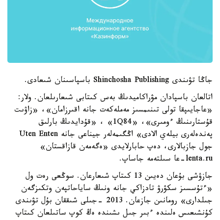
جاڭا تۋىندى Shinchosha Publishing باسپاسىنان شىعادى.
اتالعان باسپادان مۋراكاميدىڭ بەس كىتابى شىعارىلعان. ولار:
«عاجايىپقا تولى تىنىمسىز مەملەكەت جانە اقىرزامان»، «زاۋىت
قۇستارىنىڭ ءومىرى»، «1Q84» ، «قۇدايدىڭ بارلىق
پەندەلەرى بيلەي الادى» اڭگىمەلەر جيناعى جانە Uten Enten
جول جازبالارى، دەپ حابارلايدى «ەگەمەن قازاقستان»
lenta.ru-عا سىلتەمە جاساپ.
جازۋشى بۇعان دەيىن 13 كىتاپ شىعارعان. سوڭعى رەت ول
«ءتۇسسىز سكۋرۋ تادزاكي جانە ونىڭ ساياحاتپەن وتكىزگەن
جىلدارى» رومانىن جازعان. 2013 -جىلى شىققان بۇل تۋىندى
كۇنشىعىس ەلىندە ءبىر جىل ىشىندە ەڭ كوپ ساتىلعان كىتاپ