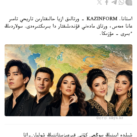
استانا. KAZINFORM - ورتالىق ازيا حالىقتارىن تاريحي تامىر
عانا ەمەس، ورتاق مادەني قۇندىلىقتار دا بىرىكتىرەدى. سولاردىڭ
ءبىرى – مۋزىكا.
Фото: aikyn.kz
شىلدە ايىنىڭ سوڭعى كۇنى قىرعىزستاننىڭ شولپان-اتا