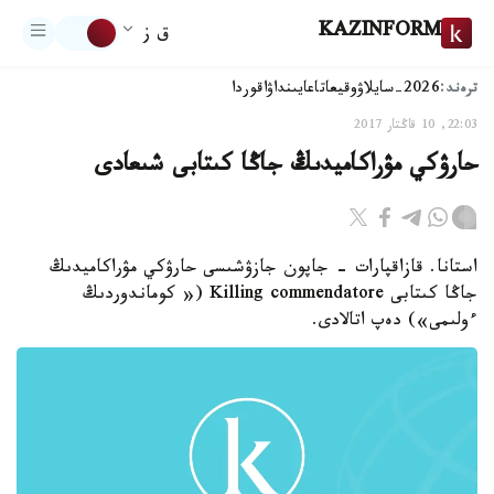
KAZINFORM
ق ز
ترەند:
2026-سايلاۋ
وقيعا
تاعايىنداۋ
اقوردا
22:03, 10 قاڭتار 2017
حارۋكي مۋراكاميدىڭ جاڭا كىتابى شىعادى
استانا. قازاقپارات - جاپون جازۋشىسى حارۋكي مۋراكاميدىڭ
جاڭا كىتابى Killing commendatore (« كوماندوردىڭ
ءولىمى») دەپ اتالادى.