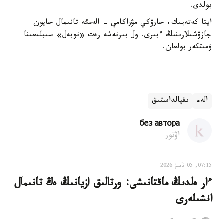
بولدى.
ايتا كەتەيىك، حارۋكي مۋراكامي - الەمگە تانىمال جاپون
جازۋشىلارىنىڭ ءبىرى. ول بىرنەشە رەت «نوبەل» سىيلىعىنا
ۇمىتكەر بولعان.
الەم
ىقپالداستىق
без автора
اۆتور
07:15, 05 تامىز 2026
ءار ەلدىڭ ماقتانىشى: ورتالىق ازيانىڭ ەڭ تانىمال
انشىلەرى