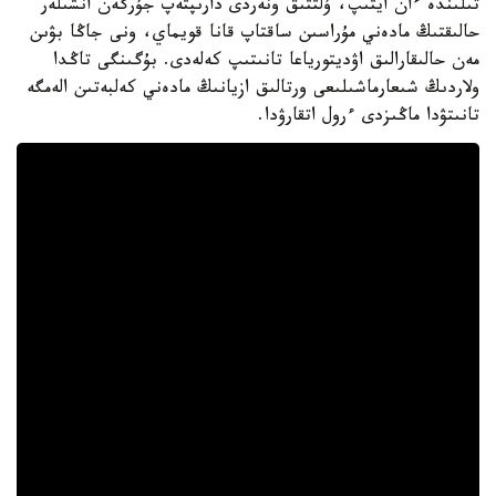
تىلىندە ءان ايتىپ، ۇلتتىق ونەردى دارىپتەپ جۇرگەن انشىلەر
حالىقتىڭ مادەني مۇراسىن ساقتاپ قانا قويماي، ونى جاڭا بۋىن
مەن حالىقارالىق اۋديتورياعا تانىتىپ كەلەدى. بۇگىنگى تاڭدا
ولاردىڭ شىعارماشىلىعى ورتالىق ازيانىڭ مادەني كەلبەتىن الەمگە
تانىتۋدا ماڭىزدى ءرول اتقارۋدا.