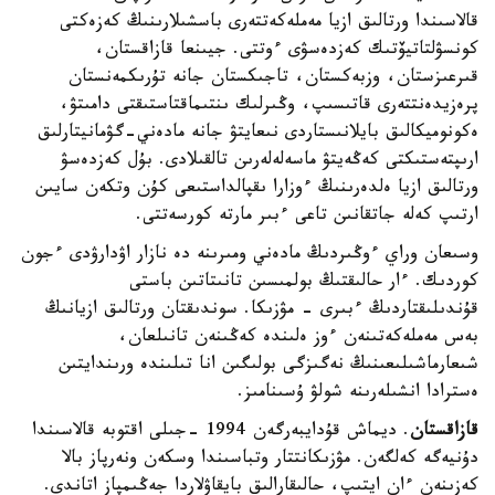
قالاسىندا ورتالىق ازيا مەملەكەتتەرى باسشىلارىنىڭ كەزەكتى
كونسۋلتاتيۆتىك كەزدەسۋى ءوتتى. جيىنعا قازاقستان،
قىرعىزستان، وزبەكستان، تاجىكستان جانە تۇرىكمەنستان
پرەزيدەنتتەرى قاتىسىپ، وڭىرلىك ىنتىماقتاستىقتى دامىتۋ،
ەكونوميكالىق بايلانىستاردى نىعايتۋ جانە مادەني-گۋمانيتارلىق
ارىپتەستىكتى كەڭەيتۋ ماسەلەلەرىن تالقىلادى. بۇل كەزدەسۋ
ورتالىق ازيا ەلدەرىنىڭ ءوزارا ىقپالداستىعى كۇن وتكەن سايىن
ارتىپ كەلە جاتقانىن تاعى ءبىر مارتە كورسەتتى.
وسىعان وراي ءوڭىردىڭ مادەني ومىرىنە دە نازار اۋدارۋدى ءجون
كوردىك. ءار حالىقتىڭ بولمىسىن تانىتاتىن باستى
قۇندىلىقتاردىڭ ءبىرى - مۋزىكا. سوندىقتان ورتالىق ازيانىڭ
بەس مەملەكەتىنەن ءوز ەلىندە كەڭىنەن تانىلعان،
شىعارماشىلىعىنىڭ نەگىزگى بولىگىن انا تىلىندە ورىندايتىن
ەسترادا انشىلەرىنە شولۋ ۇسىنامىز.
قازاقستان
. ديماش قۇدايبەرگەن 1994 -جىلى اقتوبە قالاسىندا
دۇنيەگە كەلگەن. مۋزىكانتتار وتباسىندا وسكەن ونەرپاز بالا
كەزىنەن ءان ايتىپ، حالىقارالىق بايقاۋلاردا جەڭىمپاز اتاندى.