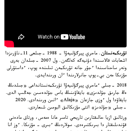
تۇرىكمەنستان
. ماحري پيرگۋلىيەۆا - 1988 -جىلعى 11-ناۋرىزدا
اشعابات قالاسىندا دۇنيەگە كەلگەن. ول 2007 -جىلدان بەرى
ونەر ساحناسىندا ءجۇر جانە تۇرىكمەن تىلىندە پوپ، ءداستۇرلى
مۋزىكا مەن بي-پوپ جانرلارىندا ءان ورىندايدى.
2018 -جىلى ءماحري پيرگۋلىيەۆا تۇرىكمەنستانداعى «جىلدىڭ
ەڭ جارىق جۇلدىزى» بايقاۋىنىڭ باس جۇلدەسىن جەڭىپ الدى.
بايقاۋدا ول ءوزى جازعان «Alaja» ءانىن ورىندادى. 2020
-جىلى «جۇلدىز» اتتى مۋزىكالىق البومىن شىعاردى.
ورتالىق ازيا حالىقتارىن تاريحي تامىر عانا ەمەس، ورتاق مادەني
قۇندىلىقتار دا بىرىكتىرەدى. سولاردىڭ ءبىرى - مۋزىكا. ءوز انا