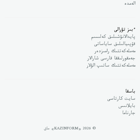
الەمدە
ءبىز تۋرالى
پايدالانۋشىلىق كەلىسىم
قۇپىيالىلىق ساياساتى
مەملەكەتتىك رامىزدەر
جەمقورلىققا قارسى شارالار
مەملەكەتتىك ساتىپ الۋلار
باسقا
سايت كارتاسى
بايلانىس
جارناما
© 2026 «KAZINFORM» حاق