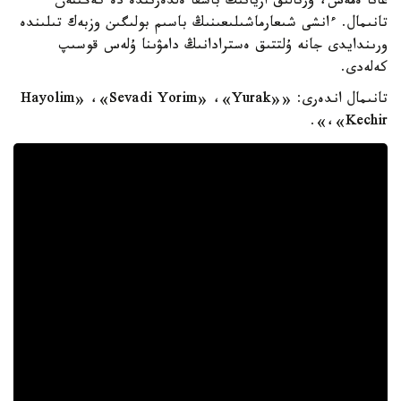
عانا ەمەس، ورتالىق ازيانىڭ باسقا ەلدەرىندە دە كەڭىنەن
تانىمال. ءانشى شىعارماشىلىعىنىڭ باسىم بولىگىن وزبەك تىلىندە
ورىندايدى جانە ۇلتتىق ەسترادانىڭ دامۋىنا ۇلەس قوسىپ
كەلەدى.
تانىمال اندەرى: «Hayolim» ،«Sevadi Yorim» ،«Yurak»
،«Kechir».