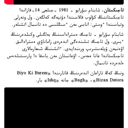
تاجىكستان.
شابنام سۋرايو - 1981 -جىلعى 14-قازاندا
تاجىكستاننىڭ كۋلوب قالاسىندا دۇنيەگە كەلگەن. ول ونەرلى
وتباسىندا ءوستى: اناسى مەن ءسىڭلىسى دە تانىمال انشىلەر.
شابنام سۋرايو - تاجىك ەستراداسىنىڭ بەلگىلى وكىلدەرىنىڭ
ءبىرى. ول تاجىك تىلىندەگى اندەردى زاماناۋي ەسترادالىق
اۋەنمەن ۇيلەستىرىپ ورىندايدى. ءانشىنىڭ شىعارمالارى
تاجىكستاندا عانا ەمەس، اۋعانستان مەن باسقا دا پارسىتىلدەس
ەلدەردە تانىمال.
ونىڭ كەڭ تاراعان اندەرىنىڭ قاتارىندا «Biyo Ki Burem
Bagh» ،«Bizan Dutora» جانە «Ishq» بار.