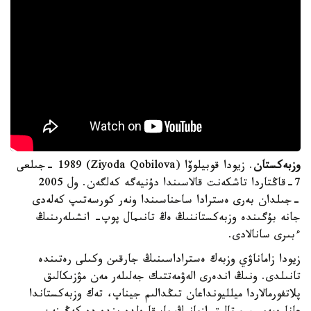
وزبەكستان
. زيودا قوبيلوۆا (Ziyoda Qobilova) 1989 -جىلعى
7-قاڭتاردا تاشكەنت قالاسىندا دۇنيەگە كەلگەن. ول 2005
-جىلدان بەرى ەسترادا ساحناسىندا ونەر كورسەتىپ كەلەدى
جانە بۇگىندە وزبەكستاننىڭ ەڭ تانىمال پوپ- انشىلەرىنىڭ
ءبىرى سانالادى.
زيودا زاماناۋي وزبەك ەستراداسىنىڭ جارقىن وكىلى رەتىندە
تانىلدى. ونىڭ اندەرى الەۋمەتتىك جەلىلەر مەن مۋزىكالىق
پلاتفورمالاردا ميلليونداعان تىڭدالىم جيناپ، تەك وزبەكستاندا