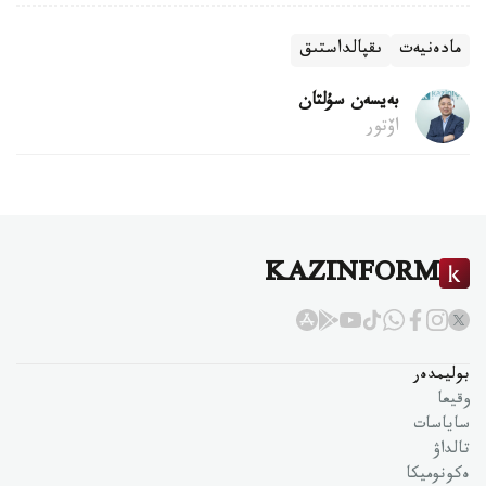
مادەنيەت
ىقپالداستىق
بەيسەن سۇلتان
اۆتور
KAZINFORM
بوليمدەر
وقيعا
ساياسات
تالداۋ
ەكونوميكا