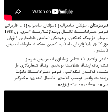
قىرعىزستان
. سۇلتان سادىراليەۆ (سۋلتان سادىراليەۆ) - قازىرگى
قىرعىز ەستراداسىنىڭ تانىمال ورىنداۋشىلارىنىڭ ءبىرى. ول 1988
-جىلى دۇنيەگە كەلگەن. ونەردەگى العاشقى قادامدارىن ءتۇرلى
مۋزىكالىق بايقاۋلاردان باستاپ، كەيىن جەكە شىعارماشىلىعىمەن
تانىلدى.
ءانشى ۇلتتىق ناقىشتاعى زاماناۋي اندەرىمەن قىرعىز
تىڭدارماندارىنىڭ ىقىلاسىنا بولەندى. ونىڭ شىعارمالارى ەل
ىشىندە كەڭىنەن تىڭدالىپ، قىرعىز ەستراداسىنىڭ دامۋىنا
وزىندىك ۇلەس قوسىپ كەلەدى. تانىمال اندەرى: «كىرگىز
بيي»، «جانىم»، «ءسۇيۇۇم».