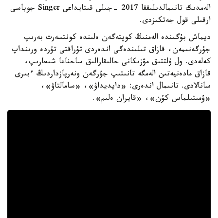
الەمدىك تانىمالدىلىققا 2017 -جىلى قىتايداعى Singer جوباسى
ارقىلى قول جەتكىزدى.
ديماش بۇگىندە الەمنىڭ كوپتەگەن ەلىندە كونتسەرت بەرىپ
جۇرگەنىمەن، قازاق تىلىندەگى اندەردى تۇراقتى تۇردە ورىنداپ
كەلەدى. ول ۇلتتىق مۋزىكانى حالىقارالىق ساحناعا شىعارىپ،
قازاق مادەنيەتىن الەمگە تانىتىپ جۇرگەن ونەرپازداردىڭ ءبىرى
سانالادى. تانىمال اندەرى: «دايديداۋ»، «سامالتاۋ»،
«ۇمىتىلماس كۇن»، «قايران ەلىم».