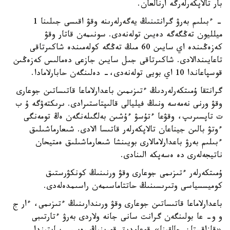
بار تالاپكەرلەرگە ارنالعان.
- ءبىلىم بەرۋ گرانتىنىڭ يەگەرلەرىنە وقۋ اقىسى جىلىنا 1
ميلليون تەڭگەگە دەيىن تولەنەدى. سونىمەن قاتار وقۋ
كەزەڭىندە اي سايىن 60 مىڭ تەڭگە كولەمىندە شاكىرتاقى
تاعايىندالادى. شاكىرتاقى جىل سايىن جازعى دەمالىس كەزەڭىن
قوسپاعاندا 10 اي بويى تولەنەدى،- دەلىنگەن حابارلامادا.
گرانتقا ۇمىتكەرلەردىڭ ءتىزىمىن باعدارلاماعا قاتىساتىن جوعارى
وقۋ ورنى نەمەسە ونىڭ فيليالى قالىپتاستىرادى. ىرىكتەۋگە ۇ ب
ت تاپسىرىپ، وقۋعا ءتۇسۋ ءۇشىن بەلگىلەنگەن ەڭ تومەنگى
ءوتۋ بالىن جيناعان تالاپكەرلەر قاتىسا الادى. شىعارماشىلىق
ءبىلىم بەرۋ باعدارلامالارى بويىنشا شىعارماشىلىق ەمتيحان
ناتيجەلەرى دە ەسەپكە الىنادى.
ۇمىتكەرلەر ءتىزىمى جوعارى وقۋ ورنىنىڭ كونكۋرستىق
كوميسسياسى وتىرىسىنىڭ حاتتاماسىمەن راسىمدەلەدى.
باعدارلاماعا قاتىساتىن جوعارى وقۋ ورىندارىنىڭ ءتىزىمى، ءار ج
و و- عا بولىنگەن گرانت سانى جانە ولاردى بەرۋ ءتارتىبى