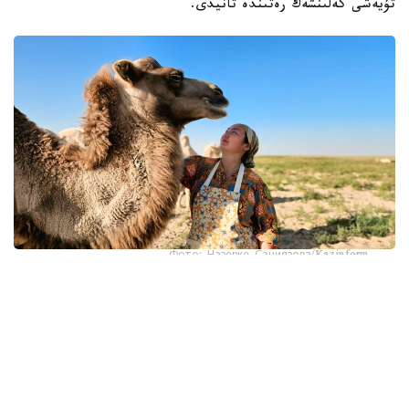
تۇيەشى كەلىنشەك رەتىندە تانيدى.
Фото: Назерке Саниязова/Kazinform
كەيىپكەرىمىز - ءبىر ەمەس، ەكى قىزىل ديپلومنىڭ يەسى.
ءبىرىنشى ماماندىعى - بۋحگالتەر- ەكونوميست، ەكىنشى
ماماندىعى - باستاۋىش سىنىپ ءمۇعالىمى. الايدا ول كارەرا
قۋعان جوق. ەكى ماماندىق بويىنشا جۇمىس ىستەمەدى. 14 جىل
بۇرىن قازالىعا كەلىن بولىپ ءتۇسىپ، سوندا ءوسىپ- ءوندى.