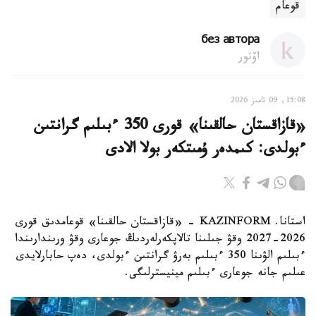
قوعام
без автора
اۆتور
15:08, 09 تامىز 2026
«قازاقستان حالقىنا» قورى 350 ءبىلىم گرانتىن
ءبولدى: كىمدەر ۇمىتكەر بولا الادى
استانا. KAZINFORM - «قازاقستان حالقىنا» قوعامدىق قورى
2026-2027 وقۋ جىلىنا تالاپكەرلەردىڭ جوعارى وقۋ ورىندارىندا
ءبىلىم الۋىنا 350 ءبىلىم بەرۋ گرانتىن ءبولدى، دەپ حابارلايدى
عىلىم جانە جوعارى ءبىلىم مينيسترلىگى.