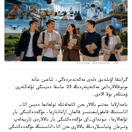
Коллаж: Kazinform / ИИ
گرانتقا اۋىلدىق ەلدى مەكەندەردەگى، شاعىن جانە
مونوقالالارداعى مەكتەپتەردىڭ 25 جاسقا دەيىنگى تۇلەكتەرى
ۇمىتكەر بولا الادى.
باعدارلاما جەتىم بالالار مەن كامەلەتكە تولعانعا دەيىن اتا-
اناسىنىڭ قامقورلىعىنسىز قالعان ازاماتتارعا، مۇگەدەكتىگى بار
تۇلعالارعا، سونداي-اق مۇگەدەكتىگى بار بالالاردى تاربيەلەپ
وتىرعان وتباسىلاردىڭ بالالارى مەن اتا-اناسىنىڭ مۇگەدەكتىگى