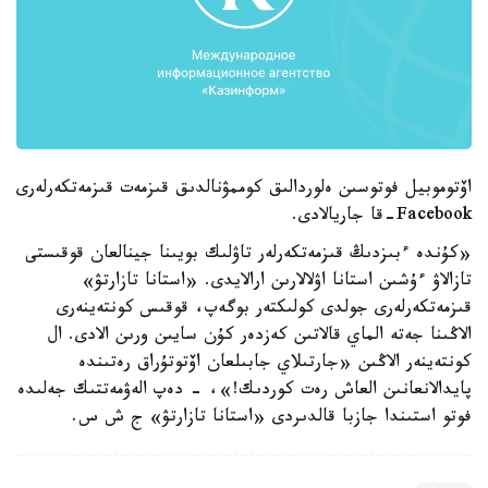
اۆتوموبيل فوتوسىن ەلوردالىق كوممۋنالدىق قىزمەت قىزمەتكەرلەرى
Facebook-قا جاريالادى.
«كۇندە ءبىزدىڭ قىزمەتكەرلەر تاۋلىك بويىنا جينالعان قوقىستى
تازالاۋ ءۇشىن استانا اۋلالارىن ارالايدى. «استانا تازارتۋ»
قىزمەتكەرلەرى جولدى كولىكتەر بوگەپ، قوقىس كونتەينەرى
الاڭىنا جەتە الماي قالاتىن كەزدەر كۇن سايىن ورىن الادى. ال
كونتەينەر الاڭىن «جارتىلاي جابىلعان اۆتوتۇراق رەتىندە
پايدالانعانىن العاش رەت كوردىك!»، - دەپ الەۋمەتتىك جەلىدە
فوتو استىندا جازبا قالدىردى «استانا تازارتۋ» ج ش س.