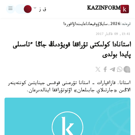
KAZINFORM
ق ز
ترەند:
2026-سايلاۋ
وقيعا
تاعايىنداۋ
اقوردا
15:41, 09 قاڭتار 2017
استانادا كولىكتى تۇراققا قويۋدىڭ جاڭا ءتاسىلى
پايدا بولدى
استانا. قازاقپارات - استانا تۇرعىنى قوقىس جينايتىن كونتەينەر
الاڭىن «جارتىلاي جابىلعان» اۆتوتۇراققا اينالدىرعان.