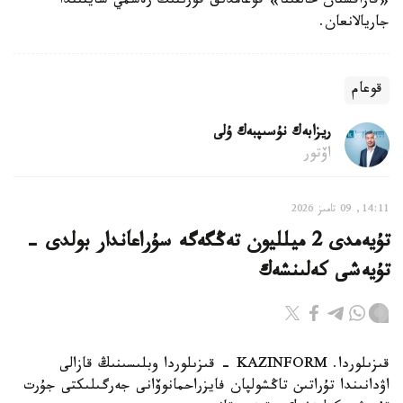
«قازاقستان حالقىنا» قوعامدىق قورىنىڭ رەسمي سايتىندا
جاريالانعان.
قوعام
ريزابەك نۇسىپبەك ۇلى
اۆتور
14:11, 09 تامىز 2026
تۇيەمدى 2 ميلليون تەڭگەگە سۇراعاندار بولدى -
تۇيەشى كەلىنشەك
قىزىلوردا. KAZINFORM - قىزىلوردا وبلىسىنىڭ قازالى
اۋدانىندا تۇراتىن تاڭشولپان فايزراحمانوۆانى جەرگىلىكتى جۇرت