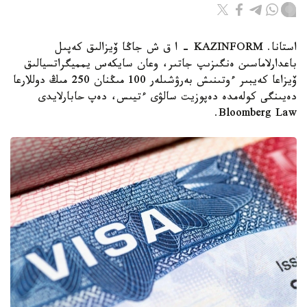
استانا. KAZINFORM – ا ق ش جاڭا ۆيزالىق كەپىل
باعدارلاماسىن ەنگىزىپ جاتىر، وعان سايكەس يمميگراتسيالىق
ۆيزاعا كەيبىر ءوتىنىش بەرۋشىلەر 100 مىڭنان 250 مىڭ دوللارعا
دەيىنگى كولەمدە دەپوزيت سالۋى ءتيىس، دەپ حابارلايدى
Bloomberg Law.