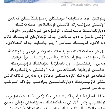
Фото: coximmigration.com
پيلوتتىق جوبا باستاپقىدا دومينيكان رەسپۋبليكاسىنان كەلگەن
ءوتىنىش بەرۋشىلەرگە قاتىستى قولدانىلادى. مەملەكەتتىك
دەپارتامەنتتىڭ مالىمەتىنشە، كونسۋلدىق قىزمەتكەرلەر «قوعام
ءۇشىن ماسىل» دەپ سانالعان جەكە تۇلعالاردان كەپىلدىك تالاپ
ەتە الادى. كەپىلدىك سوماسى ءاربىر جاعدايعا جەكە انىقتالادى.
ا ق ش مەملەكەتتىك دەپارتامەنتىنىڭ وكىلى توممي پيگوتتتىڭ
مالىمدەۋىنشە، «قۇراما شتاتتارىنا يمميگراتسيا - بۇل قۇقىق
ەمەس، ارتىقشىلىق». ول باعدارلاما الەۋمەتتىك قاۋىپسىزدىك
جەلىسىن قورعاۋعا باعىتتالعانىن جانە ءوتىنىش بەرۋشىلەردىڭ
قوعامدىق كومەككە تاۋەلدىلىگىن باعالاۋ ەرەجەلەرىن قاتاڭداتاتىن
ىشكى قاۋىپسىزدىك دەپارتامەنتىمەن بىرلەسىپ جۇزەگە اسىرىلىپ
جاتقانىن قوستى.
جاڭا باعدارلاما ترامپ اكىمشىلىگى ەنگىزگەن باسقا شەكتەۋلەردى
تولىقتىرىپ وتىر. ا ق ش مەملەكەتتىك دەپارتامەنتى بۇعان دەيىن