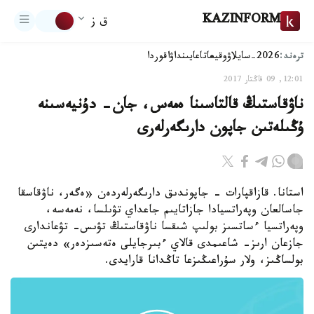
KAZINFORM
ق ز
ترەند:
2026-سايلاۋ
وقيعا
تاعايىنداۋ
اقوردا
12:01, 09 قاڭتار 2017
ناۋقاستىڭ قالتاسىنا ەمەس، جان- دۇنيەسىنە
ۇڭىلەتىن جاپون دارىگەرلەرى
استانا. قازاقپارات - جاپوندىق دارىگەرلەردەن «ەگەر، ناۋقاسقا
جاسالعان وپەراتسيادا جازاتايىم جاعداي تۋىلسا، نەمەسە،
وپەراتسيا ءساتسىز بولىپ شىقسا ناۋقاستىڭ تۋىس- تۋعاندارى
جازعان ارىز- شاعىمدى قالاي ءبىرجايلى ەتەسىزدەر» دەيتىن
بولساڭىز، ولار سۇراعىڭىزعا تاڭدانا قارايدى.