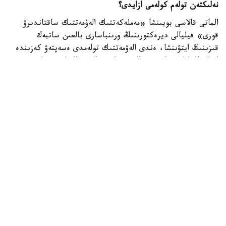
نەلىكتەن تولەم كولەمى ازايدى؟
الماتى قالاسى بويىنشا «مەملەكەتتىك الەۋمەتتىك ساقتاندىرۋ
قورى» فيليالى ديرەكتورىنىڭ ورىنباسارى بالعىن ساتبەك
قىزىنىڭ ايتۋىنشا، ەندى الەۋمەتتىك تولەمدى ەسەپتەۋ كەزىندە
ايەلدىڭ ايلىق تابىسى ەڭ تومەنگى جالاقىنىڭ (ە ت ج) جەتى
ەسەلەنگەن مولشەرىنەن اسپايتىن كولەمدە عانا ەسەپكە الىنادى.
2026 -جىلى بۇل شەك 595 مىڭ تەڭگەنى قۇرايدى. ياعني،
ايەلدىڭ ناقتى جالاقىسى بۇدان جوعارى بولسا دا، تولەمدى
ەسەپتەۋ كەزىندە 595 مىڭ تەڭگەدەن اساتىن بولىگى
ەسكەرىلمەيدى.
بيىلعى جىلدىڭ العاشقى التى ايىندا جۇمىس ىستەيتىن ايەلدەرگە
جۇكتىلىك پەن بوسانۋعا بايلانىستى ورتا ەسەپپەن 1,4 ميلليون
تەڭگە تولەنگەن. وتكەن جىلدىڭ وسى كەزەڭىندە ورتاشا تولەم
1,6 ميلليون تەڭگە بولعان. وسىلايشا، كورسەتكىش 254,9 مىڭ
تەڭگەگە نەمەسە 15,5 پايىزعا ازايعان.
ماماننىڭ سوزىنشە، ءاربىر ايەلگە تولەنەتىن الەۋمەتتىك تولەم