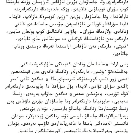
دارىگەرلەرى وتا جاساۋدان بۇرىن ناۋقاس تاراپىنان وزىنە بارىنشا
كوپ سۇراق قويىلۋىن قالايدى. وزگە ەلدەردىڭ دارىگەرلەرىنە
قاراعاندا، وتا جاساۋدان بۇرىن ءوزىن كوبىرەك مازالاپ، قايتا-
قايتا سۇراقتار قوياتىن ناۋقاسپەن جۇمىس جاساعاندى قاتتى
ۇناتادى. ولاردىڭ سۇراق- جاۋابى قانشالىق كوپ بولعان سايىن،
دارىگەر مەن ناۋقاستىڭ كوڭىلى دە سونشالىق جاي تابادى.
ءتىپتى، دارىگەر مەن ناۋقاس اراسىندا تەرەڭ دوستىق ورناپ
جاتادى.
وسى ارادا «جاسالعان وتادان كەيىنگى جاۋاپكەرشىلىكتى
جەڭىلدەتۋ ءۇشىن، دارىگەرلەر وتانىڭ قاتەرى مەن قيىندىعىن
ادەيى زور ەتىپ كورسەتۋگە تىرىسپاي ما؟ » دەگەن تاعى ءبىر
زاڭدى سۇراق تۋادى. الايدا، بۇل سۇراققا دا جاپوندىق دارىگەرلەر
كۇلە تۇرىپ، «مۇمكىن ەمەس» دەگەن جاۋاپ بەرەدى. ونىڭ
سەبەبى، جاپونيادا دارىگەرلەر وتا جاساۋدان بۇرىن ناۋقاس پەن
ونىڭ تۋىستارىنا وتانىڭ جاسالۋ بارىسىن، بۇدان بۇرىنعى
وپەراتسيالاردىڭ جاسالۋ بارىسى تۇسىرىلگەن ۆيدەولار، سوعان
قاتىستى الەمدەگى باسقا دا ماتەريالداردى تاۋىپ بەرەدى. بۇدان
بۇرىنعى وپەراتسيالاردىڭ ناتيجەسى كورسەتىلگەن ساندىق