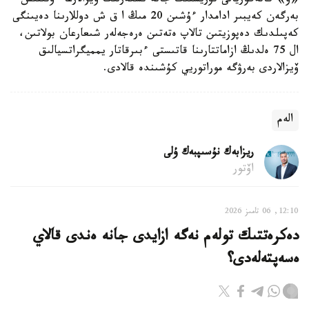
«ۆ» كاتەگوريالى تۋريستىك جانە ىسكەرلىك ۆيزالارعا ءوتىنىش
بەرگەن كەيبىر ادامدار ءۇشىن 20 مىڭ ا ق ش دوللارىنا دەيىنگى
كەپىلدىك دەپوزيتىن تالاپ ەتەتىن ەرەجەلەر شىعارعان بولاتىن،
ال 75 ەلدىڭ ازاماتتارىنا قاتىستى ءبىرقاتار يمميگراتسيالىق
ۆيزالاردى بەرۋگە موراتوريي كۇشىندە قالادى.
الەم
ريزابەك نۇسىپبەك ۇلى
اۆتور
12:10, 06 تامىز 2026
دەكرەتتىك تولەم نەگە ازايدى جانە ەندى قالاي
ەسەپتەلەدى؟