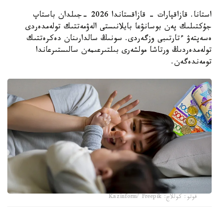
استانا. قازاقپارات - قازاقستاندا 2026 -جىلدان باستاپ
جۇكتىلىك پەن بوسانۋعا بايلانىستى الەۋمەتتىك تولەمدەردى
ەسەپتەۋ ءتارتىبى وزگەردى. سونىڭ سالدارىنان دەكرەتتىك
تولەمدەردىڭ ورتاشا مولشەرى بىلتىرعىمەن سالىستىرعاندا
تومەندەگەن.
فوتو: كوللاج: Kazinform/ Freepik