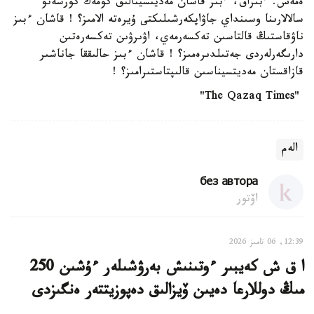
ەمەس. ءبىراق، ءبىز قاشان مەديتسينالىق كومەك كورسەتۋ
سالالارىنا وسىنداي جاۋاپكەرشىلىكتى ۇيرەتە الامىز؟ ! قاشان ءبىز
ناۋقاستىڭ قالتاسىن تەكسەرمەي، اۋىرۋىن تەكسەرەتىن
دارىگەرلەردى جەتىلدىرەمىز؟ ! قاشان ءبىز حالىققا جاناشىر
قازاقستان مەديتسيناسىن قالىپتاستىرامىز؟ !
"The Qazaq Times"
الەم
без автора
اۆتور
12:39, 06 تامىز 2026
ا ق ش كەيبىر ءوتىنىش بەرۋشىلەر ءۇشىن 250
مىڭ دوللارعا دەيىن ۆيزالىق دەپوزيتتەر ەنگىزدى