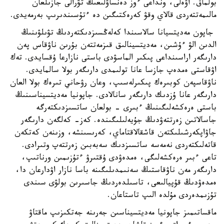
بولماق. اۋەلى، ونداعى ءوز دەنساۋلىعىڭ تۋرالى جازىلعان
مالىمەتتەردى قالاي وقۋ كەرەكتىگىن دە ءتۇسىندىرىپ بەرمەيدى.
جاپون مەديتسيانا سالاسىندا كەلەڭسىزدىكتەردىڭ تۋىلۋىنىڭ
الدىن الۋ ءۇشىن، مەديتسينالىق قىزمەتتەن بۇرىن ناۋقاس پەن
دارىگەر اراسىنداعى پىكىر الماسۋدى باستى نازارعا ۇقسايدى. تەك
اۋقاستى ەمدەپ جازسا عانا تولىمدى دارىگەر بولا سالمايدى.
ناۋقاسپەن كوبىرەك پىكىرلەسىپ، وعان رۋحاني تىرەك بولا العان
دارىگەر عانا ۇزدىك دارىگەر سانالادى. جاپونيا مەديتسيناسىنىڭ
باستى ەرەكشەلىگىنىڭ ءبىرى - بولعان ساتسىزدىكتەرگە
جاسالاتىن زەرتتەۋدىڭ جۇيەلىلىگىندە. كەز- كەلگەن دارىگەر
جاۋاپكەرشىلىكتەن قاشقالاقتاماي، كەرىسىنشە، وزىنەن كەتكەن
قاتەلىكتەردى نەمەسە ساتسىزدىك سەبەبىن زەرتتەپ وتىرادى.
تاعى ءبىر ەرەكشەلىگى، ەمدەۋدى ۇقتىرۋ ءتۇزىمىن ورناتىپ،
دارىگەر مەن ناۋقاستىڭ سەنىمدىلىگىنە باسا نازار اۋدارعان دا،
ەمدەۋدىڭ قۇپيالىعى، تاسىلدەردىڭ جاسىرىن بولۋى سىندى
تۇزىمدەردى مۇلدە الىپ تاستاعان.
ماقساتىمىز جاپونيا مەديتسيناسىن جەرىنە جەتكىزىپ ماقتاۋ