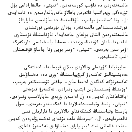
مالىمەتتەردى دە تاۋىپ كورسەتەدى. ءتىپتى، حالىقاراداعى بۇل
تۇردەگى وپەراتسيا قاتەرىن باعالاۋ ماتەريالدارىمەن دە قامدايدى.
ال، وتا ءساتسىز بولىپ، ناۋقاستىڭ دەنساۋلىعىن ساراپتاۋ
قورتىندىسىنداعى مالىمەتتەر، بۇدان بۇرىنعى قورتىندى
مالىمەتتەردەن الشاق بولعان جاعدايدا، ناۋقاستىڭ تۋىستارى
شاعىمدانباعان كۇننىڭ وزىندە، ەمحانا باسشىلىعى دارىگەرگە
اۋىر سىن بەرەدى. ءتىپتى، ءومىر بويى وتا جاساۋ قۇقىعىنان
الىپ تاستايدى.
جاپونيادا كۇردەلى وتالاردى بىلاي قويعاندا، ادەتتەگى
مەديتسينالىق تەكسەرۋ گرۋپپاسىنىڭ ءوزى دە، دەنساۋلىق
تەكسەرتۋگە كەلگەن ادامعا جان- جاقتى تۇسىنىكتەر بەرىپ،
ءوزىنىڭ ۇسىنىستارىن ايتىپ وتىرادى. تەكسەرۋ قىزمەتى
اياقتاعاننان كەيىن دە ول اداممەن ۇزبەي حابارلاسىپ وتىرادى.
ءتىپتى، ونىڭ وتباسىنداعىلارعا دا كەڭەستەر بەرەدى، سول
بارىستا وتباسىنىڭ كىشكەنتاي بالالارىن دا نازاردان تىس
قالدىرمايدى. ال، ءبىزدىڭ ەلدە مۇنداي تەكسەرۋلەردەن كەيىن
سەندە قالعانى تەك ءبىر پاراق دەنساۋلىق تەكسەرۋ قاعازى