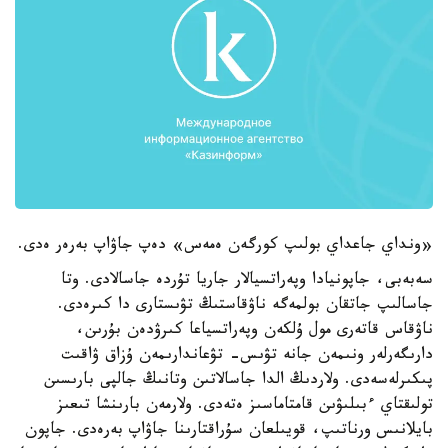
«ونداي جاعداي بولىپ كورگەن ەمەس» دەپ جاۋاپ بەرەر ەدى.
سەبەبى، جاپونيادا وپەراتسيالار جاريا تۇردە جاسالادى. وتا
جاسالىپ جاتقان بولمەگە ناۋقاستىڭ تۋىستارى دا كىرەدى.
ناۋقاس قاتەرى مول ۇلكەن وپەراتسياعا كىرۋدەن بۇرىن،
دارىگەرلەر ونىمەن جانە تۋىس- تۋعاندارىمەن ۇزاق ۋاقىت
پىكىرلەسەدى. ولاردىڭ الدا جاسالاتىن وتانىڭ جالپى بارىسىن
تولىقتاي ءبىلىۋىن قامتاماسىز ەتەدى. ولارمەن بارىنشا تىعىز
بايلانىس ورناتىپ، قويىلعان سۇراقتارىنا جاۋاپ بەرەدى. جاپون