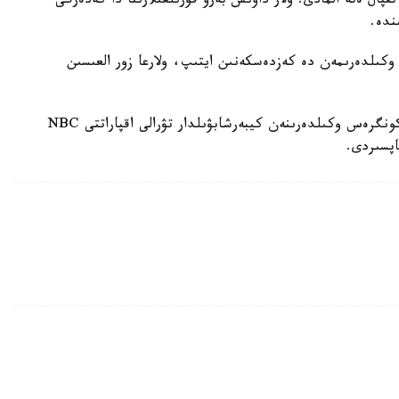
قپال ەتە المادى. ولار داۋىس بەرۋ قۇرىلعىلارىنا دا كەدەرگى
ندە.
وكىلدەرىمەن دە كەزدەسكەنىن ايتىپ، ولارعا زور العىسىن
وسىعان دەيىن سايلانعان پرەزيدەنت دونالد ترامپ كونگرەس وكىلدەرىنەن كيبەرشابۋىلدار تۋرالى اقپاراتتى NBC
اپسىردى.