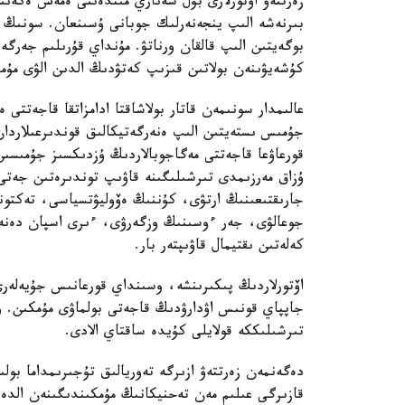
زەرتتەۋ اۆتورلارى بۇل سەناري مىندەتتى ەمەس ەكەنىن 
بىرنەشە الىپ ينجەنەرلىك جوبانى ۇسىنعان. سونىڭ ء
بوگەيتىن الىپ قالقان ورناتۋ. مۇنداي قۇرىلىم جەرگ
كۇشەيۋىنەن بولاتىن قىزىپ كەتۋدىڭ الدىن الۋى مۇم
عالىمدار سونىمەن قاتار بولاشاقتا ادامزاتقا قاجەتتى
جۇمىس ىستەيتىن الىپ ەنەرگەتيكالىق قوندىرعىلاردان 
قورعاۋعا قاجەتتى مەگاجوبالاردىڭ ۇزدىكسىز جۇمىسىن
ۇزاق مەرزىمدى تىرشىلىگىنە قاۋىپ توندىرەتىن جەتى 
جارىقتىعىنىڭ ارتۋى، كۇننىڭ ەۆوليۋتسياسى، تەكتو
جوعالۋى، جەر ءوسىنىڭ وزگەرۋى، ءىرى اسپان دەنە
كەلەتىن ىقتيمال قاۋىپتەر بار.
اۆتورلاردىڭ پىكىرىنشە، وسىنداي قورعانىس جۇيەلەرى 
جاپپاي قونىس اۋدارۋدىڭ قاجەتى بولماۋى مۇمكىن. و
تىرشىلىككە قولايلى كۇيدە ساقتاي الادى.
دەگەنمەن زەرتتەۋ ازىرگە تەوريالىق تۇجىرىمداما بول
قازىرگى عىلىم مەن تەحنيكانىڭ مۇمكىندىگىنەن الد