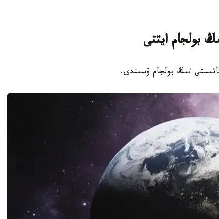
ىڭ بولجام ايتتى
 قاتىستى تىڭ بولجام ۇسىندى.