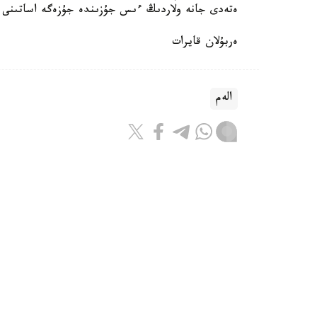
ەتەدى جانە ولاردىڭ ءىس جۇزىندە جۇزەگە اساتىنى ا
ەربۇلان قايرات
الەم
ريزابەك نۇسىپبەك ۇلى
اۆتور
22:44, 06 تامىز 2026
كورەيلەر اقىلدى قوسىمشا ارقىلى ىس