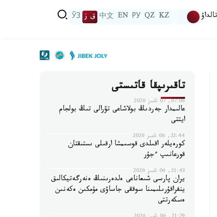
الداۋ
KZ
QZ
РУ
EN
中文
ق ز
ЎЗ
تاقىرىپقا قاتىستى
07:06, 07 تامىز 2026
عالىمدار جەردىڭ بولاشاعى تۋرالى تىڭ بولجام
ايتتى
22:44, 06 تامىز 2026
كورەيلەر اقىلدى قوسىمشا ارقىلى ىستىقتان
قورعانىپ ءجۇر
21:43, 06 تامىز 2026
يران پارسى شىعاناعى ەلدەرىنىڭ ەنەرگەتيكالىق
ينفراقۇرىلىمىنا سوققى جاساۋى مۇمكىن ەكەنىن
ەسكەرتتى