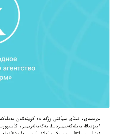
«رەسەي، قىتاي سياقتى وزگە دە كوپتەگەن مەملەكەتتەر
ءبىزدىڭ مەملەكەتىمىزدىڭ مەكەمەلەرىمىز، كاسىپورىند