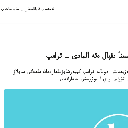
الەمدە
قازاقستان
ساياسات
ت
ىنا ىقپال ەتە المادى - ترامپ
زيدەنتى دونالد ترامپ كيبەرشابۋىلداردىڭ ەلدەگى سايلاۋ
ۇل تۋرالى ر ي ا نوۆوستي حابارلادى.