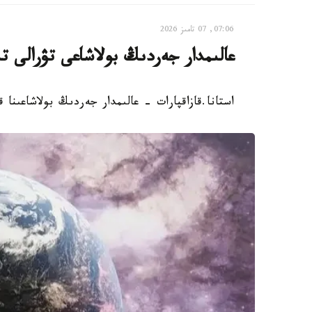
07:06, 07 تامىز 2026
عالىمدار جەردىڭ بولاشاعى تۋرالى ت
استانا.قازاقپارات - عالىمدار جەردىڭ بولاشاعىنا