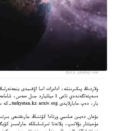
Фото: pixabay.com
ولاردىڭ پىكىرىنشە، ادامزات اسا اۋقىمدى ينجەنەرلىك
بار، دەپ حابارلايدى turkystan.kz arxiv.org-كە سىلتەمە جاساپ.
بۇعان دەيىن عىلىمي ورتادا كۇننىڭ جارىقتىعى بىرت
مۇحيتتار بۋلانىپ، پلانەتا تىرشىلىككە جارامسىز كۇ