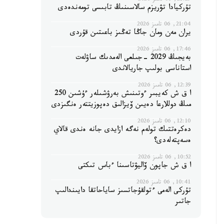
21:29, 06 تامىز 2026
تۇركيادا تۋريزم سالاسىنىڭ تابىسى تومەندەدى
21:04, 06 تامىز 2026
يران مەن ومان جاڭا تەڭىز باعىتىن قۇردى
17:46, 06 تامىز 2026
بەيجىڭ 2029 -جىلعى الەمدىك ساۋلەت
استاناسى بولىپ جاريالاندى
12:39, 06 تامىز 2026
ا ق ش كەيبىر ءوتىنىش بەرۋشىلەر ءۇشىن 250
مىڭ دوللارعا دەيىن ۆيزالىق دەپوزيتتەر ەنگىزدى
12:10, 06 تامىز 2026
دەكرەتتىك تولەم نەگە ازايدى جانە ەندى قالاي
ەسەپتەلەدى؟
10:52, 06 تامىز 2026
ا ق ش جاپون ۆاليۋتاسىنا ءباس تىكتى
10:41, 06 تامىز 2026
تۇركى الەمى ءتولقۇجاتسىز ساياحاتقا دايىندالىپ
جاتىر