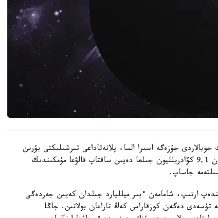
 جوبالاردى جۇزەگە اسىرا السا، پلانەتاداعى تىرشىلىكتى بۇرىن
ەسەپتەلگەندەي تاعى 1 ميلليارد جىل ەمەس، شامامەن 9,1 كۆادريلليون جىلعا دەيىن ساقتاپ قالۋعا مۇمكىندىك
ىندەپ ارتىپ، شامامەن ءبىر ميلليارد جىلدان كەيىن جەردەگى
يگە تۇسەدى دەگەن كوزقاراس كەڭ تاراعان بولاتىن. جاڭا