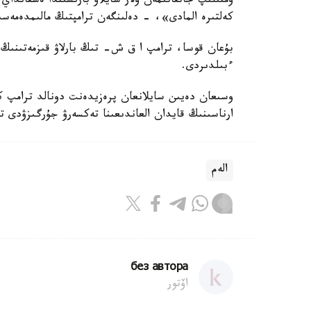
ۇمتىلىپ جاتقانىمەن ولار سايلاۋ بارىسىندا ەشقانداي ى
كەلتىرە المادى»، - دەلىنگەن ترامپتىڭ مالىمدەمەسى
بۇعان قوسا، ترامپ ا ق ش- تىڭ بارلاۋ قىزمەتىنىڭ 
ءبىلدىردى.
ارناسىنىڭ قايدان العاندىعىنا تەكسەرۋ جۇرگىزۋدى ت
الەم
без автора
اۆتور