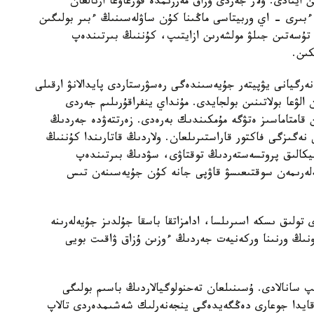
ايتادى. ولار جەردى ۇزاق مەرزىمدە قورعاۋعا ارنالعان
بىرى - اي وربيتاسى ماڭىنا كۇن ساۋلەسىنىڭ ءبىر بولىگىن
ە تۇسەتىن جىلۋ مولشەرىن ازايتىپ، كۇننىڭ بىرتىندەپ
كىن.
 ەنەرگيانى يۋپيتەر جۇيەسىندەگى رەسۋرستاردى پايدالانۋ ارقىلى
الۋعا بولاتىنىن بولجايدى. مۇنداي ينفراقۇرىلىم جەردى
 قامتاماسىز ەتۋگە مۇمكىندىك بەرەدى. زەرتتەۋدە جەردىڭ
نەگىزگى فاكتور قاراستىرىلعان. ولاردىڭ قاتارىندا كۇننىڭ
نيكالىق پروتسەستەردىڭ توقتاۋى، سۋدىڭ بىرتىندەپ
لەرىمەن سوقتىعىسۋ قاۋپى جانە كۇن جۇيەسىنەن تىس
تولىق ىسكە اسىرىلسا، ادامزاتقا باسقا جۇلدىز جۇيەلەرىنە
نىڭ ورنىنا وركەنيەت جەردىڭ ءوزىن ۇزاق ۋاقىت بويى
ىپ سانالادى. ۇسىنىلعان تەحنولوگيالاردىڭ باسىم بولىگى
ەقايدا جوعارى دەڭگەيدەگى ينجەنەرلىك شەشىمدەردى تالاپ