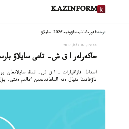
KAZINFORM
ترەند:
اقوردا
تاعايىنداۋ
وقيعا
2026-سايلاۋ
09:44, 07 قاڭتار 2017
حاكەرلەر ا ق ش- تاعى سايلاۋ بارىس
استانا. قازاقپارات - ا ق ش- تىڭ سايلانعان پرە
ناۋقانىنا ىقپال ەتە الماعاندىعىن ءمالىم ەتتى. ب