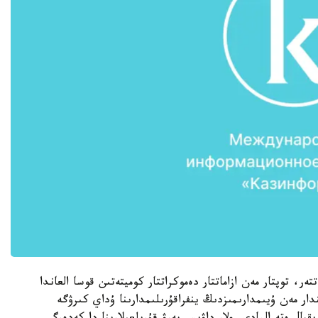
، توپتار مەن ازاماتتار دەموكراتتار كوميتەتىن قوسا العاندا
ار مەن ۇيىمدارىمىزدىڭ ينفراقۇرىلىمدارىنا ۇداي كىرۋگە