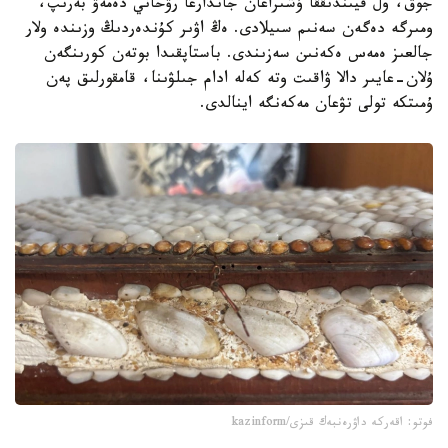
جوق، ول قيىندىققا ۇشىراعان جاندارعا رۋحاني دەمەۋ بەرىپ،
ومىرگە دەگەن سەنىم سىيلادى. ەڭ اۋىر كۇندەردىڭ وزىندە ولار
جالعىز ەمەس ەكەنىن سەزىندى. باستاپقىدا بوتەن كورىنگەن
ۇلان-عايىر دالا ۋاقىت وتە كەلە ادام جىلۋىنا، قامقورلىق پەن
ۇمىتكە تولى تۋعان مەكەنگە اينالدى.
فوتو: اقەركە داۋرەنبەك قىزى/kazinform