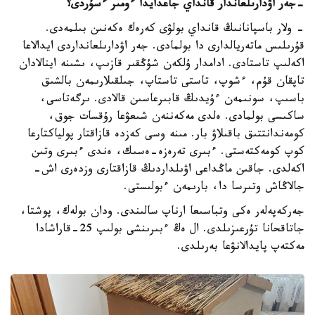
-
جەر اۋدارىلعاندار قانداي جاعدايدا ءومىر ءسۇردى؟
- ولار باسپانانىڭ قانداي بولۋى كەرەك ەكەنىن بىلمەدى.
قۇرىلىس ماتەريالدارى دا بولمادى. جەر اۋدارىلعانداردى ايدالاعا
اكەلىپ تاستادى. ادامدار ۇلكەن شۇڭقىر قازىپ، ىشىنە اينالادان
تاپقان قۇم، ءشوپ، تاستى تاستاپ، جىلقىلارىمەن بالشىق
باسىپ، سونىمەن ءۇيدىڭ قابىرعاسىن قالادى. ىرگەتاسى،
ساكىسى بولمادى. ەلدى مەكەننەن شىعۋعا رۇقسات جوق،
كومەندانتتىق باقىلاۋ بار. مىنە وسى كەزدە قازاقتار پولياكتارعا
كوپ كومەكتەستى. ءبىرى تەرەزە-ەسىك، ەندى ءبىرى وتىن
اكەلدى. جاقىن ماڭداعى اۋىلداردىڭ قازاقتارى وزدەرى اش-
جالاڭاش وتىرسا دا، بارىمەن ءبولىستى.
جەركەپەلەر ەكى وتباسىعا ارناپ سالىندى. ودان بولەك، پوشتا،
جاتاقحانا تۇرعىزىلدى. ال ەڭ ءبىرىنشى بولىپ 25-قاراشادا
مەكتەپ پايدالانۋعا بەرىلدى.