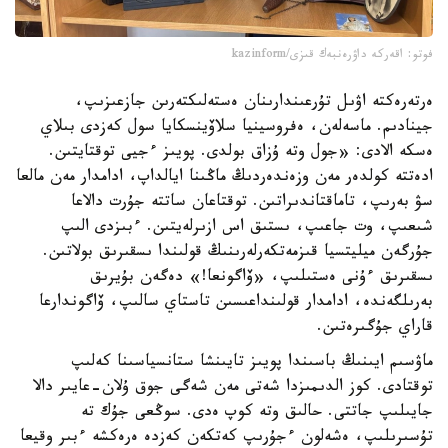
فوتو: اقەركە داۋرەنبەك قىزى/kazinform
ەرتەرەكتە اۋىل تۇرعىندارىنان ەستەلىكتەرىن جازعىزىپ،
جينادىم. ماسەلەن، ەفروسينيا سلاۆينسكايا سول كەزدى بىلاي
ەسكە الادى: «جول وتە ۇزاق بولدى. پويىز ءجيى توقتايتىن.
ادەتتە كولدەر مەن وزەندەردىڭ ماڭىنا ايالداپ، ادامدار مەن مالعا
سۋ بەرىپ، تاماقتاندىراتىن. توقتاعان ساتتە جۇرت دالاعا
شىعىپ، وت جاعىپ، ىستىق اس ازىرلەيتىن. ءبىزدى الىپ
جۇرگەن ميليتسيا قىزمەتكەرلەرىنىڭ قولىندا ىسقىرىق بولاتىن.
ىسقىرىق ءۇنى ەستىلىپ، «ۆاگونعا!» دەگەن بۇيرىق
بەرىلگەندە، ادامدار قولىنداعىسىن تاستاي سالىپ، ۆاگوندارعا
قاراي جۇگىرەتىن.
ماۋسىم ايىنىڭ باسىندا پويىز تايىنشا ستانسياسىنا كەلىپ
توقتادى. كوز الدىمىزدا شەتى مەن شەگى جوق ۇلان-عايىر دالا
جايىلىپ جاتتى. حالىق وتە كوپ ەدى. سوڭعى جۇك تە
تۇسىرىلىپ، ەشەلون ءجۇرىپ كەتكەن كەزدە ەرەكشە ءبىر وقيعا