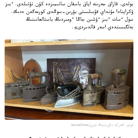
بولدى. قازاق جەرىنە اياق باسقان ساتىمىزدە كۇن تۇتىلدى. ءبىز
ۋكراينادا مۇنداي قۇبىلىستى بۇرىن-سوڭدى كورمەگەن ەدىك.
سول ءسات ءبىز ءۇشىن جاڭا ءومىردىڭ باستالعانىنىڭ
بەلگىسىندەي اسەر قالدىردى».
فوتو: اقەركە داۋرەنبەك قىزى/kazinform