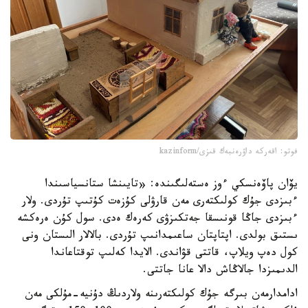
فوتو: اقەركە داۋرەنبەك قىزى/kazinform
يۆان پاۆەنسكي ءوز ەستەلىگىندە: «تايىنشا ستانسياسىندا
ءبىزدى جۇك كولىكتەرى مەن قارۋلى كۇزەت كۇتىپ تۇردى. ولار
ءبىزدى جاڭا قونىسقا جەتكىزۋى كەرەك ەدى. سول كۇن ەرەكشە
ىستىق بولدى. اپتاپتان ساعىمدانىپ تۇردى. بالالار الىستان ونى
كول دەپ ويلاپ، قاتتى قۋاندى. الايدا كەلىپ توقتاعاندا
الدىمىزدا جالاڭاش دالا عانا جاتتى.
ادامدارمەن بىرگە جۇك كولىكتەرىنە ولاردىڭ دۇنيە-مۇلكى مەن