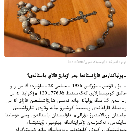
فوتو: اقەركە داۋرەنبەك قىزى/kazinform
-
پولياكتاردى قازاقستانعا جەر اۋدارۋ قالاي باستالدى؟
- بۇل قۋعىن-سۇرگىن 1936 -جىلعى 28-ساۋىردە ك س ر و
حالىق كوميسسارلارى كەڭەسىنىڭ № 776-120 «ۋكراينا ك س
ر- ىنەن 15 مىڭ پولياك جانە نەمىس شارۋاشىلىعىن قازاق ك س
ر-ىنىڭ قاراعاندى وبلىسىنا كوشىرۋ جانە ولاردى شارۋاشىلىق
جاعىنان ورنالاستىرۋ تۋرالى» قاۋلىسىنان باستالدى. وسى قۇجاتقا
سايكەس، نەگىزىنەن ۋكراينانىڭ جيتومير، ۆيننيتسا،
حمەلنيتسكي، كيەۆ، كامەنەتس-پودولسك جانە كيروۆوگراد