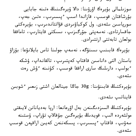
سوزىلمالى بۇيرەك اۋرۋىنا: دالا ۇيرەگىنىڭ ەتىنە جابايى
بۇرشاقتان قوسىپ، قازاندا اسىپ ءپىسىرىپ، ەتىن جەپ،
سورپاسىن ىشەدى. ول كوكباۋىردى قۋاتتاندىرىپ، بۇيرەكتى
جاقسارتادى. نەسەپتى جۇرگىزىپ، ىسىكتى قايتارىپ، تاماققا
بولعان تابەتتى ارتتىرادى.
بۇيرەك قابىنىپ ىسىنۋگە، نەسەپ جولىنا تاس بايلانۋعا: بۇزاۋ
باستان التى داناسىن قاقتاپ كەپتىرىپ، تالقانداپ، ۇشكە
ءبولىپ، دارىلىك سارى اراققا قوسىپ، كۇنىنە ءۇش رەت
ىشەدى.
بۇيرەكتىڭ قابىنۋىنا: 30g جاڭا جينالعان اشتى زىعىر ءشوبىن
قايناتىپ ىشەدى.
بۇيرەكتىڭ السىزدىگىنەن بەل اۋرعانعا: ارپا بەديانانن لايىقتى
مولشەردە الىپ، قويدىڭ بۇيرەگىن جۇقالاپ تۋراپ، ۇستىنە
سەۋىپ، قاقتاپ ءپىسىرىپ، پىسكەننەن كەيىن اراقپەن قوسىپ
ىشەدى.