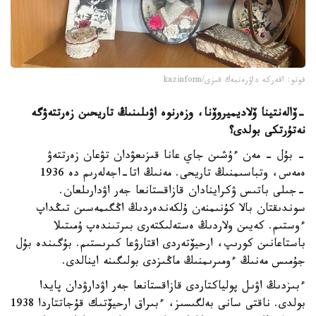
فوتو: اقەركە داۋرەنبەك قىزى/kazinform
-
ۆالەنتينا ۆلاديميروۆنا، وزەرنوە اۋىلىنىڭ تاريحىن زەرتتەۋگە
نە
تۇرتكى بولدى؟
- بۇل - مەن ءۇشىن جاي عانا قىزىعۋدان تۋعان زەرتتەۋ
ەمەس، وتباسىمنىڭ تاريحى. مەنىڭ اتا-اجەلەرىم دە 1936
-جىلى باتىس ۋكراينادان قازاقستانعا جەر اۋدارىلعان.
سوندىقتان بالا كۇنىمنەن ۇلكەندەردىڭ اڭگىمەسىن تىڭداپ
ءوستىم. كەيىن ولاردىڭ ەستەلىكتەرى بىرتىندەپ ۇمىتىلا
باستاعانىن كورىپ، ارحيۆتەردى اقتارۋعا كىرىستىم. بۇگىندە بۇل
جۇمىس مەنىڭ ءومىرىمنىڭ ماڭىزدى بولىگىنە اينالدى.
ءبىزدىڭ اۋىل پولياكتاردى قازاقستانعا جەر اۋدارۋدان پايدا
بولدى. ناقتى سانى بەلگىسىز، ءبىراق ارحيۆتىك قۇجاتتاردا 1938