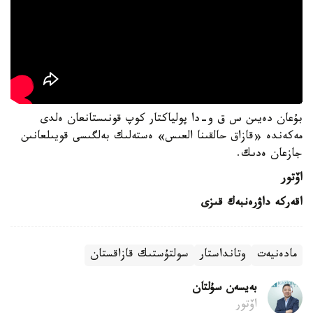
بۇعان دەيىن س ق و-دا پولياكتار كوپ قونىستانعان ەلدى
مەكەندە «قازاق حالقىنا العىس» ەستەلىك بەلگىسى قويىلعانىن
جازعان ەدىك.
اۆتور
اقەركە داۋرەنبەك قىزى
مادەنيەت
وتانداستار
سولتۇستىك قازاقستان
بەيسەن سۇلتان
اۆتور