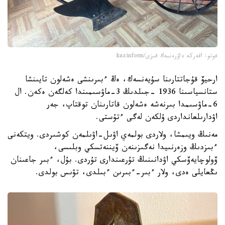
فوتو: اقەركە داۋرەنبەك قىزى/kazinform
ارحيۆ قۇجاتتارىنا سۇيەنسەك، ەڭ ءبىرىنشى ەشەلون تايىنشا
ستانسياسىنا 1936 -جىلدىڭ 3-ماۋسىمىندا كەلگەن ەكەن. ال
6-ماۋسىمدا بىرنەشە ەشەلون قاتارىنان توقتاپ، جەر
اۋدارىلعانداردى ۇلكەن لەگى ءتۇستى.
مەنىڭ ويىمشا، ولاردى بولمەي اۋىل-اۋىلمەن كوشىردى. ويتكەنى
ءبىزدىڭ وزەرنىيدا نەگىزىنەن ۆيننەتسكي وبلىسى،
ۆولوچايەۆسكي اۋدانىنىڭ تۇرعىندارى تۇردى. بۇل، ءبىر جاعىنان
ىڭعايلى ەدى، ولار ءبىر-ءبىرىن ءبىلدى، تۋىس بولدى.