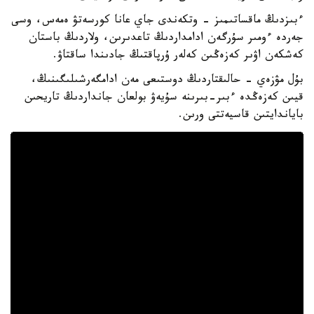
ءبىزدىڭ ماقساتىمىز - وتكەندى جاي عانا كورسەتۋ ەمەس، وسى
جەردە ءومىر سۇرگەن ادامداردىڭ تاعدىرىن، ولاردىڭ باستان
كەشكەن اۋىر كەزەڭىن كەلەر ۇرپاقتىڭ جادىندا ساقتاۋ.
بۇل مۋزەي - حالىقتاردىڭ دوستىعى مەن ادامگەرشىلىگىنىڭ،
قيىن كەزەڭدە ءبىر-بىرىنە سۇيەۋ بولعان جانداردىڭ تاريحىن
باياندايتىن قاسيەتتى ورىن.