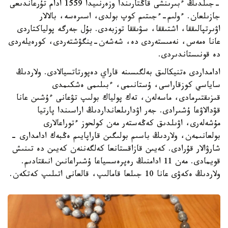
-جىلدىڭ ءبىرىنشى قاڭتارىندا وزەرنىيدا 1559 ادام تۇرعاندىعى
جازىلعان. ءولىم-ءجىتىم كوپ بولدى، اسىرەسە، بالالار
اۋىرتپالىققا، اشتىققا، سۋىققا توزبەدى. بۇل جەرگە پولياكتاردى
عانا ەمەس، نەمىستەردى دە، شەشەن-ينگۋشتەردى، كورەيلەردى
دە قونىستاندىردى.
ادامداردى ەتنيكالىق بەلگىسىنە قاراي دەپورتاتسيالادى. ولاردىڭ
ساياسي كوزقاراسى، ۇستانىمى، ءبىلىمى ەشكىمدى
قىزىقتىرمادى، ماسەلەن، تەك پولياك بولىپ تۋعانى ءۇشىن عانا
قۋدالاۋعا ۇشىرادى. جەر اۋدارىلعانداردىڭ اراسىندا پارتيا
مۇشەلەرى، اۋىلدىق كەڭەستەر مەن كولحوز ءتوراعالارى
بولعانىمەن، ولاردىڭ باسىم بولىگىن قاراپايىم ەڭبەك ادامدارى -
شارۋالار قۇرادى. كەيىن قازاقستانعا كەلگەننەن كەيىن دە تىنىش
قويمادى. مەن 11 ادامنىڭ رەپرەسسياعا ۇشىراعانىن انىقتادىم.
ولاردىڭ ەكەۋى عانا 10 جىلعا قامالىپ، قالعانى اتىلىپ كەتكەن.