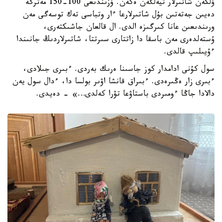
ۇلكەن شاتىرلار تيەلگەن ەكەن. ۇزىندىعى 100-150 مەترگە
دەيىن جەتەتىن بۇل شاتىرلارعا ءار وتباسى تەك توسەگى مەن
ورىندىعىن عانا كىرگىزە الدى. ال قالعان جاشىكتەرى،
ۇستەلدەرى مەن باسقا دا زاتتارى سىرتتا، شاتىرلاردىڭ جانىندا
ءۇيىلىپ قالدى.
سول كۇنى ادامدار كوز جاسىنا ەرىك بەردى. ءبىرى جىلادى،
ءبىرى زار ەڭىرەدى. ءبىراق قانشا اۋىر بولسا دا، ءدال سول يەن
دالادا جاڭا ءومىردى باستاۋعا تۋرا كەلدى…» - دەيدى.