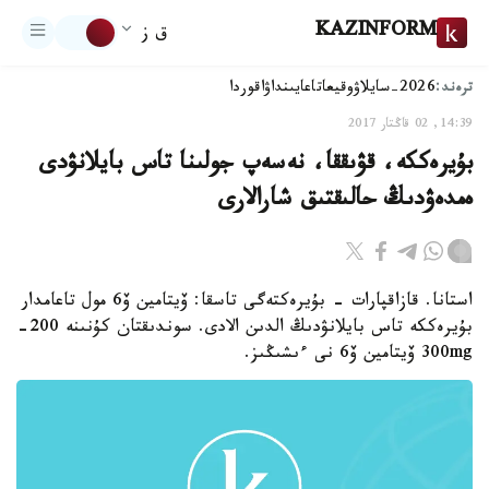
KAZINFORM
ق ز
ترەند:
2026-سايلاۋ
وقيعا
تاعايىنداۋ
اقوردا
14:39, 02 قاڭتار 2017
بۇيرەككە، قۋىققا، نەسەپ جولىنا تاس بايلانۋدى
ەمدەۋدىڭ حالىقتىق شارالارى
استانا. قازاقپارات - بۇيرەكتەگى تاسقا: ۆيتامين ۆ6 مول تاعامدار
بۇيرەككە تاس بايلانۋدىڭ الدىن الادى. سوندىقتان كۇنىنە 200-
300mg ۆيتامين ۆ6 نى ءىشىڭىز.