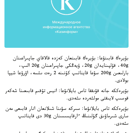
بۇيرەك قابىنۋعا: بۇيرەك قابىنعان كەزدە قالاقاي جاپىراعىنان
40g، قۇلپىنايدان 20g، ۇيەڭكى جاپىراعىنان 20g الىپ،
بارلىعىن 200g سۋعا قايناتىپ كۇنىنە 2 رەت ىشسە، اۋرۋعا شيپا
بولادى.
بۇيرەككە جانە قۋىققا تاس بايلانۋعا: انيس تۇقىم قابىعىنا شەكەر
قوسىپ لايىقتى مولشەردە ىشەدى.
بۇيرەككە تاس بايلانۋعا: سىركە سۋىنا شىلانعان انار قابىعى مەن
سارى شىرماۋىق گۇلىنىڭ ءارقايسىسىنان 30g دى قايناتىپ
ىشەدى.