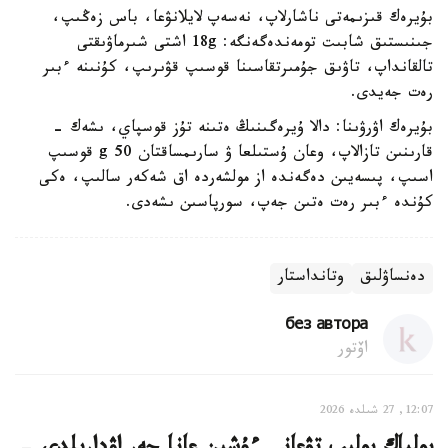
بۇيرەك قىزىمەتى ناشارلاپ، نەسەپ لايلانۋعا، باس زەڭىپ،
جىنىستىق شابىت تومەندەگەنگە: 18g اشتى شىرماۋىقتى
تالقانداپ، تاۋىق جۇمىرتقاسىنا قوسىپ قۋىرىپ، كۇنىنە ءبىر
رەت جەيدى.
بۇيرەك اۋرۋىنا: دالا ۇيرەگىنىڭ ەتىنە تۇز قوسپاي، ىشەك -
قارىنىن تازالاپ، وعان ۇستىلعا ۋ سارىمساقتان 50 g قوسىپ
اسىپ، پىسەيىن دەگەندە از مولشەردە اق شەكەر سالىپ، ەكى
كۇندە ءبىر رەت ەتىن جەپ، سورپاسىن ىشەدى.
دەنساۋلىق
وتانداستار
без автора
اۆتور
12:07, 27 شىلدە 2026