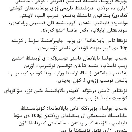
بۇيرەك اۋرۋىنا: تاستىڭ قىناسىن (قىزىلى، كوگى، جاسىلى
ءبارى دە بولادى. قىزىلىنىڭ تاريحى ۇزاق بولعاندىقتان كۇشتى
كەلەدى) پىشاقپەن تاستىڭ بەتىنەن قىرىپ الىپ، لايىقتى
مولشەردە قايناتىپ ىشەدى. كوپ ىشسە قان قىسىمىن ورلەتەدى،
سوندىقتان ابايلاپ، ەگەر جاقسا ءىشۋ كەرەك.
قۋىققا تاس بايلانعاندا: اق بولبى جاپىراعىنىڭ سۋىنان كۇنىنە
30g دى ءبىر مەزەت قۋىقتاعى تاستى تۇسىرەدى.
نەسەپ جولىنا بايلانعان تاستى تۇسىرۋگە: اق لوبىنىڭ ءىشىن
ويىپ تاستاپ، ىشىنە شالقان تۇقىمىن تولتىرىپ، اۋزىن
بەكىتىپ، يلەگەن ۇننىڭ اراسىنا وراپ، وتقا كومىپ ءپىسىرىپ،
بالمەن قوسىپ ۇزبەي 3 كۇن جەيدى.
قۋىقتاعى تاستى ەرىتۋگە: كەپتەر بالاپانىنىڭ ەتىن تۇز، سۋ قوپاي
كۇنجىت مايىنا قۋىرىپ جەيدى.
نەسەپ جولىنا، بۇيرەككە تاس بايلانعاندا: كۇنباعىستىڭ
ساباعىنىڭ ىشىندەگى اق بىلقىلداق وزەكتەن 100g دى سۋعا
قايناتىپ، كۇنىنە ءبىر رەتتەن، جالعاستى ءبىرقانشا كۇن
ىشەدى. ءارى قۋىق تۇتىلۋىنا دا ەم.