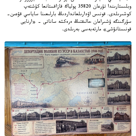
وبلىستارىندا تۇرعان 35820 پولياك قازاقستانعا كۇشتەپ
كوشىرىلدى. قونىس اۋدارىلعانداردىڭ بارلىعىنا ساياسي قۋعىن-
سۇرگىنگە ۇشىراعان حالىقتىڭ ەرەكشە ساناتى - «ارنايى
قونىستانۋشى» مارتەبەسى بەرىلدى.