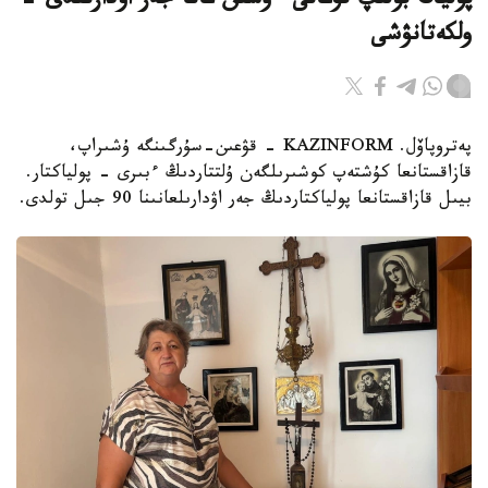
پولياك بولىپ تۋعانى ءۇشىن عانا جەر اۋدارىلدى -
ولكەتانۋشى
پەتروپاۆل. KAZINFORM - قۋعىن-سۇرگىنگە ۇشىراپ،
قازاقستانعا كۇشتەپ كوشىرىلگەن ۇلتتاردىڭ ءبىرى - پولياكتار.
بيىل قازاقستانعا پولياكتاردىڭ جەر اۋدارىلعانىنا 90 جىل تولدى.