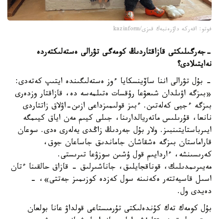
فوتو: اقەركە داۋرەنبەك قىزى/kazinform
-
جەرگىلىكتى قازاقتاردىڭ كومەگى تۋرالى ەستەلىكتەردە
نە
ايتىلادى؟
- بۇل تۋرالى اننا ساۆينسكايا ءوز ەستەلىگىندە ايتىپ كەتەدى:
«بىزگە اۋىلدان شىعۋعا رۇقسات ەتىلمەسە دە، قازاقتار وزدەرى
بىزگە ءجيى كەلەتىن. ءبىز قولىمىزداعى ازىن-اۋلاق زاتتاردى
نانعا، قۇرىلىس ماتەريالدارىنا، جىلى كيىم مەن اياق كيىمگە
ايىرباستايتىنبىز. ولار بۇل جەردىڭ زاڭدى يەلەرى ەدى. سوعان
قاراماستان بىزگە ەشقاشان جاماندىق جاساعان جوق،
كەرىسىنشە، ءاردايىم قول ۇشىن سوزۋعا تىرىستى.
مەيىرىمدىلىك، قوناقجايلىق، جاناشىرلىق - قازاق حالقىنا ءتان
اسىل قاسيەتتەر ەكەنىنە سول كەزدە كوزىمىز جەتتى»، -
دەيدى ول.
بۇل كومەك تەك كۇندەلىكتى تۇرمىستاعى قولداۋ عانا بولعان