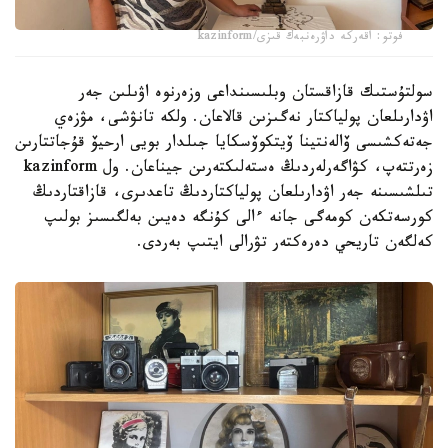
فوتو: اقەركە داۋرەنبەك قىزى/kazinform
سولتۇستىك قازاقستان وبلىسىنداعى وزەرنوە اۋىلىن جەر
اۋدارىلعان پولياكتار نەگىزىن قالاعان. ولكە تانۋشى، مۋزەي
جەتەكشىسى ۆالەنتينا ۆيتكوۆسكايا جىلدار بويى ارحيۆ قۇجاتتارىن
زەرتتەپ، كۋاگەرلەردىڭ ەستەلىكتەرىن جيناعان. ول kazinform
تىلشىسىنە جەر اۋدارىلعان پولياكتاردىڭ تاعدىرى، قازاقتاردىڭ
كورسەتكەن كومەگى جانە ءالى كۇنگە دەيىن بەلگىسىز بولىپ
كەلگەن تاريحي دەرەكتەر تۋرالى ايتىپ بەردى.