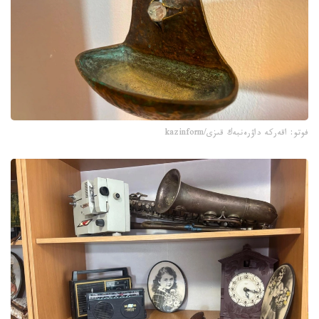
فوتو: اقەركە داۋرەنبەك قىزى/kazinform