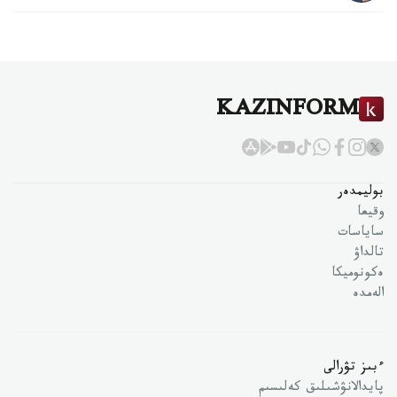
KAZINFORM
بوليمدەر
وقيعا
ساياسات
تالداۋ
ەكونوميكا
الەمدە
ءبىز تۋرالى
پايدالانۋشىلىق كەلىسىم