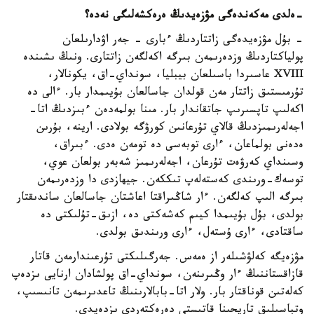
-
ەلدى مەكەندەگى مۋزەيدىڭ ەرەكشەلىگى نەدە؟
- بۇل مۋزەيدەگى زاتتاردىڭ ءبارى - جەر اۋدارىلعان
پولياكتاردىڭ وزدەرىمەن بىرگە اكەلگەن زاتتارى. ونىڭ ىشىندە
XVIII عاسىردا باسىلعان بيبليا، سونداي-اق، يكونالار،
تۇرمىستىق زاتتار مەن قولدان جاسالعان بۇيىمدار بار. ءالى دە
اكەلىپ تاپسىرىپ جاتقاندار بار. مىنا بولمەدەن ءبىزدىڭ اتا-
اجەلەرىمىزدىڭ قالاي تۇرعانىن كورۋگە بولادى. ارينە، بۇرىن
ەدەنى بولماعان، ءارى توبەسى دە تومەن ەدى. ءبىراق،
وسىنداي كەرۋەت تۇرعان، اجەلەرىمىز شەبەر بولعان عوي،
توسەك-ورىندى كەستەلەپ تىككەن. جيھازدى دا وزدەرىمەن
بىرگە الىپ كەلگەن. ءار شاڭىراقتا اعاشتان جاسالعان ساندىقتار
بولدى، بۇل بۇيىمدا كيىم كەشەكتى دە، ازىق-تۇلىكتى دە
ساقتادى، ءارى ۇستەل، ءارى ورىندىق بولدى.
مۋزەيگە كەلۋشىلەر از ەمەس. جەرگىلىكتى تۇرعىندارمەن قاتار
قازاقستاننىڭ ءار وڭىرىنەن، سونداي-اق پولشادان ارنايى ىزدەپ
كەلەتىن قوناقتار بار. ولار اتا-بابالارىنىڭ تاعدىرىمەن تانىسىپ،
وتباسىلىق تاريحىنا قاتىستى دەرەكتەردى ىزدەيدى.