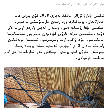
فوتو: اقەركە داۋرەنبەك قىزى/kazinform
قونىس اۋدارۋ تۋرالى حالىققا نەبارى 8-10 كۇن بۇرىن عانا
حابارلانعان. پولياكتارعا وزدەرىمەن مال-مۇلىكتى - سيىر-
جىلقىنى الۋعا رۇقسات ەتتى. وسىدان كەيىن ولاردى ازىن-اۋلاق
دۇنيە-مۇلكىمەن بىرگە قارۋلى كۇزەتپەن تەمىرجول ستانسالارىنا
جەتكىزىپ، جۇك ۆاگوندارىنا وتىرعىزىپ، شىعىسقا جونەلتكەن.
ولار ۋكراينادان 2 اي ءجۇرىپ كەلدى. جولدا پويىزداردىڭ
جۇرۋىنەن تۇرۋى كوپ بولدى، ويتكەنى جەر اۋدارىلعانداردى ادام
ساناتىنا قوسپادى.