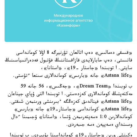
«قىسقى دەمالىس» دەپ اتالعان تۋرنيرگە 8 اۋلا كومانداسى
قاتىستى، دەپ حابارلايدى قازاقستاننىڭ فۋتبول فەدەراتسياسىنىڭ
سايتى. ا توبىندا «جاستار -19»، «استانا»،
«Astana life» جانە «بارىس» كوماندالارى سىنعا ءتۇستى.
ب توبىندا «Dream Team»، «جەڭىس»، 56 جانە 59
مەكتەپتىڭ كوماندالارى كەزدەستى. ا توبىندا التى ۇپاي جيناعان
«Astana life» فينالدىق كەزەڭگە ءبىرىنشى ورىنمەن شىقتى.
«Astana life» كومانداسى «جاستار-19» جانە «بارىس»
كوماندالارىن 1:0 ەسەپتەرىمەن ۇتسا، «استانا» ۇجىمىنا ءدال
وسىنداي ەسەپپەن ەسە جىبەردى.
ەكىنشى ورىن «جاستار-19» كومانداسىنا بۇيىردى. ب توبىندا