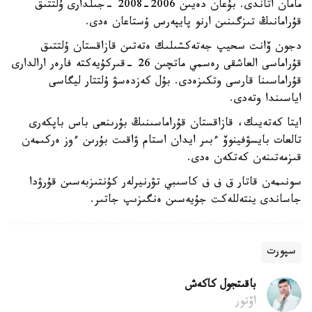
مامان اتاندى. بۇعان دەيىن 2006-2008 -جىلدارى ۇلتتىق
قۇرامانىڭ تىزگىنىن ارنو پايپەرس ۇستاعان ەدى.
دجون ۆانت سحيپ جەتەكشىلىك ەتەتىن قازاقستان ۇلتتىق
قۇراماسى العاشقى رەسمي ماتچىن 26 -قىركۇيەكتە فارەر ارالدارى
قۇراماسىنا قارسى وتكىزەدى. بۇل كەزدەسۋ ۇلتتار ليگاسى
اياسىندا وتەدى.
ايتا كەتەيىك، قازاقستان قۇراماسىنىڭ بۇرىنعى باس باپكەرى
تالعات بايسۋفينوۆ ءبىر ايدان استام ۋاقىت بۇرىن ءوز ەركىمەن
قىزمەتىنەن كەتكەن ەدى.
سونىمەن قاتار ق ف ف كاسىبي تۋرنيرلەر كۇنتىزبەسىن قۇرۋدا
جاساندى ينتەللەكت جۇيەسىن ەنگىزىپ جاتىر.
سپورت
باقىتجول كاكەش
اۆتور