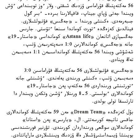
56 مەكتەپتىڭ قۇراماسى ۇزدىك شىقتى. ولار ءوز توبىنداعى ءۇش
ويىندا جەتى ۇپاي جيناپ، قاقپالارىنا بىردە- ءبىر گول
جىبەرمەدى. ەكىنشى ورىندا - «جەڭىس» فۋتبولشىلارى.
فينالدىق كەزەڭدە ءتورت كوماندا سىنعا ءتۇستى. جارىس
جەڭىمپازى اتانعان «Astana life» كومانداسى «جاستار-19»
جانە «جەڭىس» كوماندالارىن 1:0 ەسەپتەرىمەن ۇتىپ،
شەشۋشى ويىندا 56 مەكتەپتىڭ كومانداسىمەن 1:1 ەسەبىمەن
تەڭ وينادى.
«جەڭىس» فۋتبولشىلارى 56 مەكتەپتىڭ قۇراماسىن 3:0
ەسەبىمەن ۇتىپ، ەكىنشى ورىندى يەلەندى. ءۇشىنشى جانە
ءتورتىنشى ورىنداردى 56 مەكتەپ پەن «جاستار-19»
كوماندالارى ءبولىستى. 5-8 ورىنلار ءۇشىن وتكەن ويىندار دا
تارتىسقا تولى بولدى.
بۇل كەزەڭدە «Dream Team» مەن 59 مەكتەپتىڭ كوماندالارى
جاقسى ناتيجە كورسەتتى. ال، «بارىس» پەن «استانا»
كوماندالارى سوڭعى ورىنداردان كورىندى. تۋرنير قورىتىندىسى
بويىنشا ۇيىمداستىرۋشىلار ەڭ ۇزدىك ويىنشىلاردى ماراپاتتادى.