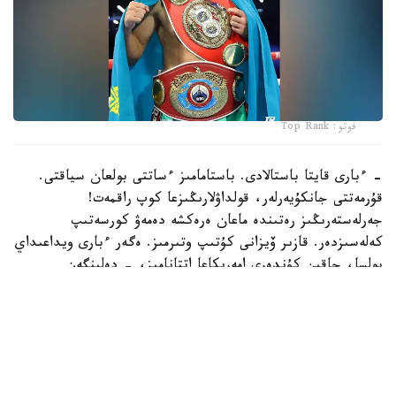
فوتو: Top Rank
- ءبارى قايتا باستالادى. باستامامىز ءساتتى بولعان سياقتى.
قۇرمەتتى جانكۇيەرلەر، قولداۋلارىڭىزعا كوپ راقمەت!
جەرلەستەرىڭىز رەتىندە ماعان ەرەكشە دەمەۋ كورسەتىپ
كەلەسىزدەر. قازىر ۆيزانى كۇتىپ وتىرمىز. ەگەر ءبارى ويداعىداي
بولسا، جاقىن كۇندەرى امەريكاعا اتتانامىز، - دەلىنگەن
حابارلامادا.
بۇعان دەيىن جانىبەك ءالىمحان ۇلى جاڭا سالماق دارەجەسىندە
WBO رەيتينگىندە جەكپە-جەكسىز-اق ەكىنشى ورىنعا
كوتەرىلگەنى حابارلانعان بولاتىن.
ءالىمحان ۇلى سوڭعى جەكپە-جەگىن 2025 -جىلعى 5-