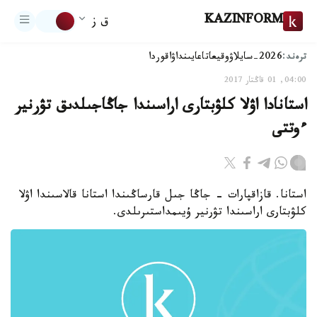
KAZINFORM
ق ز
ترەند:
2026-سايلاۋ
وقيعا
تاعايىنداۋ
اقوردا
04:00, 01 قاڭتار 2017
استانادا اۋلا كلۋبتارى اراسىندا جاڭاجىلدىق تۋرنير
ءوتتى
استانا. قازاقپارات - جاڭا جىل قارساڭىندا استانا قالاسىندا اۋلا
كلۋبتارى اراسىندا تۋرنير ۇيىمداستىرىلدى.