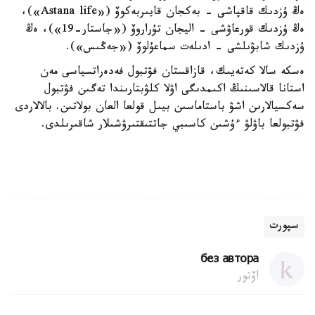
ەڭ ۇزدىك قاقپاشى - بەكجان قايىربەكوۆ («Astana life»)،
ەڭ ۇزدىك قورعاۋشى - اليجان تۇراروۆ («جاستار-19»)، ەڭ
ۇزدىك شابۋىلشى - ادىلەت سماعۇلوۆ («جەڭىس»).
ەسكە سالا كەتەيىك، قازاقستان فۋتبول فەدەراتسياسى مەن
استانا قالاسىنىڭ اكىمدىگى اۋلا كلۋبتارىندا تەگىن فۋتبول
سەكسيالارىن اشۋ باستاماسىن بيىل قولعا العان بولاتىن. بالالاردى
فۋتبولعا باۋلۋ ءۇشىن كاسىبي جاتتىقتىرۋشىلار شاقىرىلدى.
سپورت
без автора
اۆتور