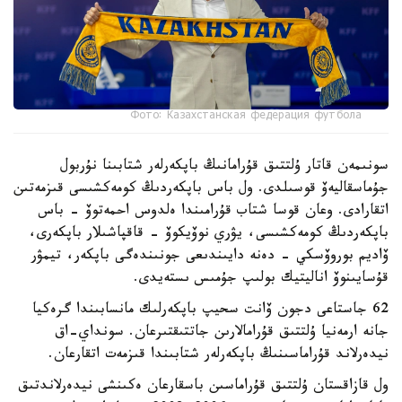
Фото: Казахстанская федерация футбола
سونىمەن قاتار ۇلتتىق قۇرامانىڭ باپكەرلەر شتابىنا نۇربول
جۇماسقاليەۆ قوسىلدى. ول باس باپكەردىڭ كومەكشىسى قىزمەتىن
اتقارادى. وعان قوسا شتاب قۇرامىندا ەلدوس احمەتوۆ - باس
باپكەردىڭ كومەكشىسى، يۋري نوۆيكوۆ - قاقپاشىلار باپكەرى،
ۆاديم بوروۆسكي - دەنە دايىندىعى جونىندەگى باپكەر، تيمۋر
قۇسايىنوۆ اناليتيك بولىپ جۇمىس ىستەيدى.
62 جاستاعى دجون ۆانت سحيپ باپكەرلىك مانسابىندا گرەكيا
جانە ارمەنيا ۇلتتىق قۇرامالارىن جاتتىقتىرعان. سونداي-اق
نيدەرلاند قۇراماسىنىڭ باپكەرلەر شتابىندا قىزمەت اتقارعان.
ول قازاقستان ۇلتتىق قۇراماسىن باسقارعان ەكىنشى نيدەرلاندتىق