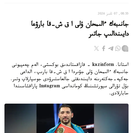
08:55, 07 تامىز 2026
جانىبەك ءالىمحان ۇلى ا ق ش-قا بارۋعا
دايىندالىپ جاتىر
استانا. kazinform - قازاقستاندىق بوكسشى، الەم چەمپيونى
جانىبەك ءالىمحان ۇلى جۋىردا ا ق ش-قا بارىپ، الداعى
جەكپە-جەكتەرىنە دايىندىقتى جالعاستىرۋدى جوسپارلاپ وتىر.
بۇل تۋرالى سپورتشىنىڭ كومانداسى Instagram پاراقشاسىندا
حابارلادى.