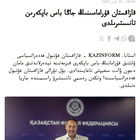
18:04, 07 تامىز 2026
قازاقستان قۇراماسىنىڭ جاڭا باس باپكەرىن
تانىستىرىلدى
استانا. KAZINFORM - قازاقستان فۋتبول فەدەراتسياسى
ۇلتتىق قۇرامانىڭ باس باپكەرى قىزمەتىنە نيدەرلاندتىق مامان
دجون ۆانت سحيپتى تاعايىندادى. بۇل تۋرالى قازاقستان فۋتبول
فەدەراتسياسىندا وتكەن رەسمي تانىستىرۋ راسىمىندە جاريا
ەتىلدى.