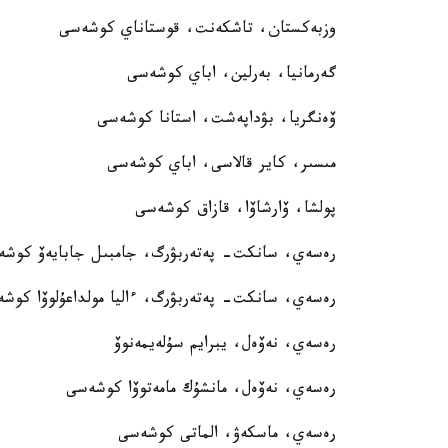
وزبەكستان، تاشكەنت، قوستاناي كوشەسى
گەرمانيا، بەرلين، اباي كوشەسى
ۆەنگريا، بۋداپەشت، استانا كوشەسى
مىسىر، كاير قالاسى، اباي كوشەسى
پولشا، ۆارشاۆا، قازاق كوشەسى
رەسەي، سانكت- پەتەربۋرگ، جامبىل جابايەۆ كوش
رەسەي، سانكت- پەتەربۋرگ، ءاليا مولداعۇلوۆا كوش
رەسەي، نەۆەل، يبرايم سۇلەيمەنوۆ
رەسەي، نەۆەل، مانشۇك مامەتوۆا كوشەسى
رەسەي، ماسكەۋ، الماتى كوشەسى