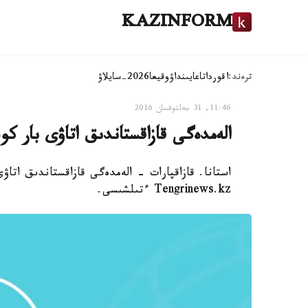
KAZINFORM
ترەند:
اقوردا
تاعايىنداۋ
وقيعا
2026-سايلاۋ
11:46, 31 جەلتوقسان 2016
الەمدەگى قازاقستاندىق اتاۋى بار كو
استانا. قازاقپارات - الەمدەگى قازاقستاندىق اتا
Tengrinews.kz ءتىلشىسى.