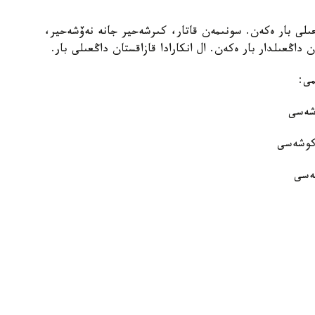
ڭعىلى بار ەكەن. سونىمەن قاتار، كىرشەحير جانە نەۆشەحير،
عان داڭعىلدار بار ەكەن. ال انكارادا قازاقستان داڭعىلى بار.
مى:
وشەسى
 كوشەسى
شەسى