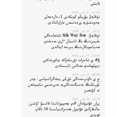
قايتتى
14:06, 22 مامىر 2026
توقايەۆ يۋريكو كويكەنى 1-دارەجەلى
«دوستىق» وردەنىمەن ماراپاتتادى
15:12, 21 مامىر 2026
توقايەۆ: Silk Way Star شەتەلدەگى
ەلىمىزدىڭ ەڭ تانىمال ءارى بەدەلدى
مەدياجوبالارىنىڭ بىرىنە اينالدى
16:54, 19 مامىر 2026
ۋاڭ ي شاحرات نۇرىشەۆكە «كورنەكتى
ديپلومات» مەدالىن تابىستادى
08:00, 15 مامىر 2026
ج ي داۋىرىندەگى تۇركى ينتەگراتسياسى: «ەر
تۇرىكتىڭ بەسىگىندەگى» بەيرەسمي سامميتتەن
نە كۇتەمىز
12:26, 10 مامىر 2026
يران فۋتبولدان الەم چەمپيوناتىنا قاتىسۋ ءۇشىن
حالىقارالىق فۋتبول فەدەراتسياسىنا 10 تالاپ
قويدى