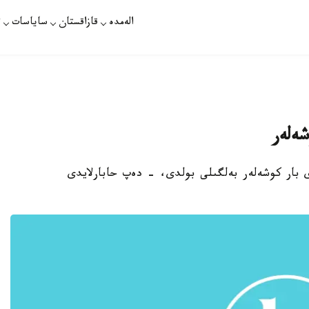
الەمدە
قازاقستان
ساياسات
ت
شەلەر
ۋى بار كوشەلەر بەلگىلى بولدى، - دەپ حابارلايدى