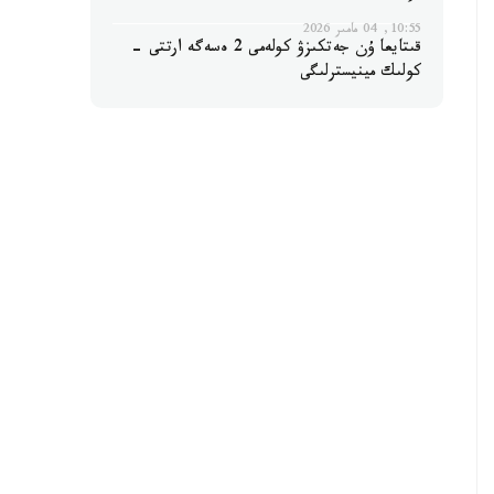
10:55, 04 مامىر 2026
قىتايعا ۇن جەتكىزۋ كولەمى 2 ەسەگە ارتتى -
كولىك مينيسترلىگى