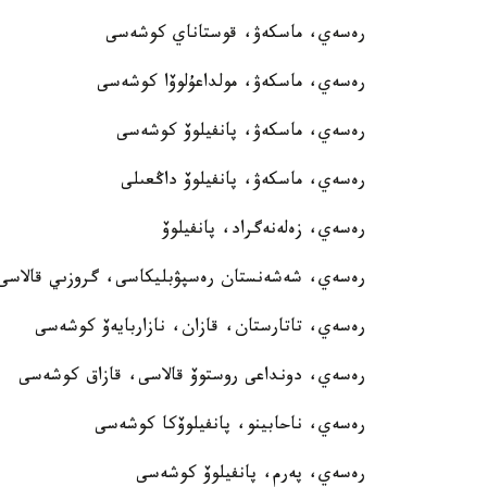
رەسەي، ماسكەۋ، قوستاناي كوشەسى
رەسەي، ماسكەۋ، مولداعۇلوۆا كوشەسى
رەسەي، ماسكەۋ، پانفيلوۆ كوشەسى
رەسەي، ماسكەۋ، پانفيلوۆ داڭعىلى
رەسەي، زەلەنەگراد، پانفيلوۆ
رەسەي، شەشەنستان رەسپۋبليكاسى، گروزىي قالاسى،
رەسەي، تاتارستان، قازان، نازاربايەۆ كوشەسى
رەسەي، دونداعى روستوۆ قالاسى، قازاق كوشەسى
رەسەي، ناحابينو، پانفيلوۆكا كوشەسى
رەسەي، پەرم، پانفيلوۆ كوشەسى