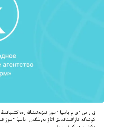
كوشەگە قازاقستاندىق اتاۋ بەرىلگەن. باسپا ءسوز قى