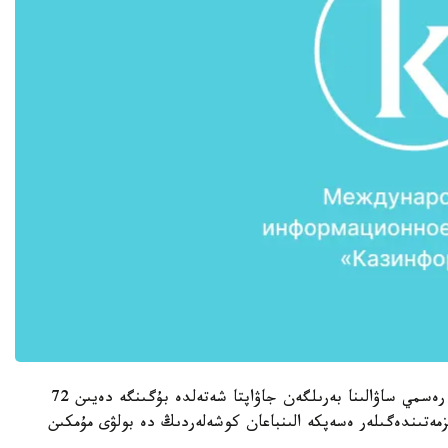
ق ر س ءى م باسپا ءسوز قىزمەتىنىڭ رەداكتسيانىڭ رەسمي ساۋالىنا بەرىلگەن جاۋاپتا شەتەلدە بۇگىنگە دەيىن 72
زمەتىندەگىلەر ەسەپكە الىنباعان كوشەلەردىڭ دە بولۋى مۇمكىن