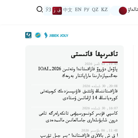
الداۋ
KZ
QZ
РУ
EN
中文
ق ز
ЎЗ
تاقىرىپقا قاتىستى
19:45, 03 تامىز 2026
پاۆەل دۋروۆ قازاقستاندا وتەتىن IOAI-2026
جەڭىمپازدارىنا ماراپاتتار بەرمەك
20:08, 30 شىلدە 2026
قازاقستاننىڭ ۇلتتىق قاۋىپسىزدىك كوميتەتى
كورەيانىڭ 14 ازاماتىن ۇستادى
16:07, 30 شىلدە 2026
كاسپي قۇبىر كونسورسيۋمى تانكەرلەرگە تاعى
درون شابۋىلدارى جاسالعانىن مالىمدەدى
11:48, 06 ماۋسىم 2026
ا ق ش بالالارى قازاقستاندا ءبىر جىل تۇرىپ