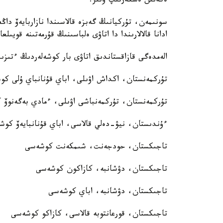
ەكەنىن ەسكەرتىپ وتىر.
سونىمەن، تۇركيانىڭ گەبزە قالاسىندا نازاربايەۆ دا
ادانا قالالارىندا دا اتاۋى ەلباسىنىڭ قۇرمەتىنە قويىل
الەمدەگى قازاقستاندىق اتاۋى بار كوشەلەردىڭ ءتىزى
تۇركمەنستان، اكداش اۋىلى، اباي قۇنانباي ۇلى ك
تۇركمەنستان، تۇركمەنباشى اۋىلى، ءمادي بەگەنوۆ
ءۇندىستان، نيۋ-دەلي قالاسى، اباي قۇنانبايەۆ كو
تاجىكستان، حودجەنت، شىمكەنت كوشەسى
تاجىكستان، دۋشانبە، كازاكون كوشەسى
تاجىكستان، دۋشانبە، اباي كوشەسى
تاجىكستان، قورعانتوبە قالاسى، كازاكو كوشەسى