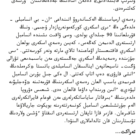
وتىرىپ قابىلدادىق» دەگەن اسادتىڭ جەدەلحاتىنان ءۇزىندى
كەلتىرەدى.
رەسەي ارمياسىنىڭ الەكساندروۆ اتىنداعى ءان- بي انسامبلى -
ەلدەگى ەڭ ءىرى اسكەري كوركەمونەرپازدار ۇجىمى. ونىڭ
قۇرىلعانىنا 90 جىلداي بولدى. وسى ۋاقىت ىشىندە انسامبل
ارتىستەرى الدىمەن كەڭەس، كەيىن رەسەي اسكەرى بولعان
اسكەري قاقتىعىستار اۋماعىندا تالاي مارتە ونەر كورسەتتى. ءىس
جۇزىندە رەسەيدىڭ اسكەري جەڭىستەرى مەن باسىمدىعى تۋرالى
ۇگىت- ناسيحاتپەن اينالىسقان انسامبلدى باتىستا «كرەملدىڭ
ءانشى قارۋى» دەپ اتاپ كەتتى. ال ەكى جىل بۇرىن انسامبل
قىرىمدى باسىپ العان رەسەي اسكەرىنىڭ قۇرمەتىنە «ۆەجليۆىە
ليۋدي» ءانىن ورىنداپ داۋعا قالعان ەدى. شىعىس ەۋروپا
ەلدەرىنىڭ ءبىرقاتار ساياساتكەرلەرى مەن قوعام قايراتكەرلەرى
الەم جۇرتشىلىعىن انسامبل كونسەرتتەرىنە بويكوت جاريالاۋعا
شاقىرعان. قازىر قازا تاپقان ارتىستەردى انىقتاۋ ءۇشىن ولاردىڭ
تۋىستارىنان قان تالدامالارى الىنۋدا.
تەراكت...