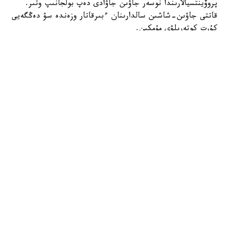
پروۆينتسيالارىندا نوسەر جاۋىن جاۋادى دەپ بولجانىپ وتىر.
قاتتى جاۋىن-شاشىن سالدارىنان ءبىرقاتار وزەندە سۋ دەڭگەيى
كۇرت كوتەرىلۋى مۇمكىن.
مينيسترلىك جەرگىلىكتى بيلىك ورگاندارىنا مونيتورينگتى
كۇشەيتىپ، وزەندەر مەن سۋ قويمالارىنداعى سۋ تاسقىنىنىڭ،
سونداي-اق تاۋلى ايماقتارداعى سەلدىڭ الدىن الۋ ءۇشىن سۋ
شارۋاشىلىعى نىساندارىن ءتيىمدى باسقارۋدى تاپسىردى.
قىتايدىڭ ۇلتتىق مەتەورولوگيالىق ورتالىعى جۇما كۇنى كەشكە
«سارى» دەڭگەيلى ەسكەرتۋ جاريالادى. بولجام بويىنشا،
«دولفين» جەكسەنبى مەن دۇيسەنبى ارالىعىندا قىتايدىڭ
شىعىس جاعالاۋىنا - چجەتسزيان پروۆينتسياسىنا نەمەسە فۋجياڭ
پروۆينتسياسىنىڭ سولتۇستىگىنە جەتۋى مۇمكىن.
ۇلتتىق مەتەورولوگيالىق ورتالىقتىڭ باس سينوپتيگى سيۋي
ينلۋننىڭ ايتۋىنشا، شىلدە ايىندا قىتايعا سوققى بەرگەن
«باۆي» تايفۋنىمەن سالىستىرعاندا، «دولفين» كۇشتىرەك جەل
مەن مول جاۋىن-شاشىن اكەلۋى ىقتيمال.