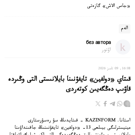
«جاس الاش» گازەتى
الەم
без автора
اۆتور
16:08, 09 تامىز 2026
قىتاي «دولفين» تايفۋنىنا بايلانىستى التى وڭىردە
قاۋىپ دەڭگەيىن كوتەردى
استانا. KAZINFORM - قىتايدىڭ سۋ رەسۋرستارى
مينيسترلىگى بيىلعى 13- «دولفين» تايفۋنىنىڭ جاقىنداۋىنا