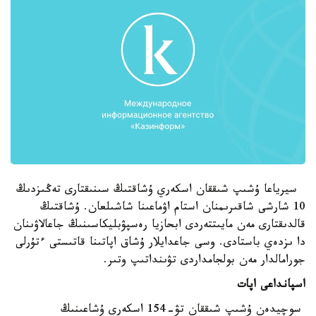
سيرياعا ۇشىپ شىققان اسكەري ۇشاقتىڭ سىنىقتارى تەڭىزدىڭ
10 شارشى شاقىرىمنان استام اۋماعىنا شاشىلعان. ۇشاقتىڭ
قالدىقتارى مەن مايىتتەردى ابحازيا رەسپۋبليكاسىنىڭ جاعالاۋىنان
دا ىزدەي باستادى. وسى جاعدايلار ۇشاق اپاتىنا قاتىستى ءتۇرلى
جورامالدار مەن بولجامداردى تۋىنداتىپ وتىر.
اسپانداعى اپات
سوچيدەن ۇشىپ شىققان تۋ-154 اسكەري ۇشاعىنىڭ