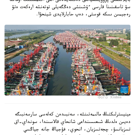
بايلانىستى پروۆينتسيالىق دەڭگەيدەگى التى اكىمشىلىك اۋماقتا
سۋ تاسقىنىنا قارسى ءۇشىنشى دەڭگەيلى توتەنشە ارەكەت ەتۋ
رەجيمىن ىسكە قوستى، دەپ حابارلايدى شينحۋا.
Фото: Xinhua
مينيسترلىكتىڭ مالىمەتىنشە، سەنبىدەن كەلەسى سارسەنبىگە
دەيىن ەلدىڭ شىعىسىنداعى شانحاي قالاسىندا، سونداي-اق
تسزيانسۋ، چجەتسزيان، انحوي، فۋجياڭ جانە جياڭسي