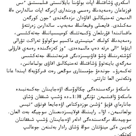
اسكەري ۇشاقتىڭ اپات بولۋىنا بايلانىستى قىلمىستىق ءىس
قوزعاعان رەسەيدىڭ رەسمي ورىندارى ازىرگە اپات سالدارىن ەڭ
الدىمەن تەحنيكالىق اقاۋدان ىزدەگەندى ءجون كورگەن
سەكىلدى. قايعىلى وقيعانىڭ سەبەپ- سالدارىن زەرتتەۋ
ماقساتىندا قۇرىلعان ۇكىمەتتىك كوميسسيانىڭ جەتەكشىسى،
رەسەيدىڭ كولىك ءمينيسترى ماكسيم سوكولوۆ تەراكت تۋرالى
ايتۋعا ءالى ەرتە دەپ مالىمدەدى. ءوز كەزەگىندە رەسەي قارۋلى
كۇشتەرىنىڭ ۇشۋ قاۋىپسىزدىگى قىزمەتىنىڭ جەتەكشىسى
سەرگەي باينەتوۆ ۇشاقتىڭ تەحنيكالىق اقاۋى بولماعانىن،
تەكسەرۋ- جوندەۋ جۇمىستارى سوڭعى رەت قىركۇيەك ايىندا عانا
وتكەنىن العا تارتتى.
ماسكەۋ ىرگەسىندەگى چكالوۆسك اۋەجايىنان جەكسەنبىدە
ماسكەۋ ۋاقىتىمەن تۇنگى 1:38-دە ۇشىپ شىققان ۇشاق
جانارماي قۇيۋ ءۇشىن موزدوكتاعى اۋەجايعا قونۋى ءتيىس
بولعانىمەن، اۋا- رايىنىڭ قولايسىزدىعىنان سوچيگە بەت العان.
سوچيدىڭ ىرگەسىندەگى ادلەر اۋەجايىنان ۇشىپ شىققاننان
كەيىن ەكى مينۋتتان سوڭ ۇشاق رادار بەتىنەن جوعالىپ
كەتكەن.