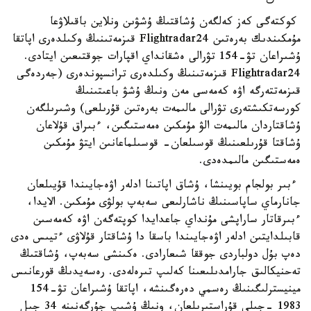
كوكتەگى كەز كەلگەن ۇشاقتىڭ ۇشۋىن ونلاين باقىلاۋعا
مۇمكىندىك بەرەتىن Flightradar24 قىزمەتىنىڭ وكىلدەرى اپاتقا
ۇشىراعان تۋ-154 تۋرالى ەشقانداي اقپارات جوقتىعىن ايتادى.
Flightradar24 قىزمەتىنىڭ وكىلدەرى ترانسپوندەرى (جەردەگى
قىزمەتتەرگە اۋە كەمەسى مەن ونىڭ ۇشۋ باعىتىنىڭ
كورسەتكىشتەرى تۋرالى مالىمەت بەرەتىن قۇرىلعى) وشىرىلگەن
ۇشاقتاردان مالىمەت الۋ مۇمكىن ەمەستىگىن، ءبىراق قۇلاعان
ۇشاقتا قۇرىلعىنىڭ قوسىلعان- قوسىلماعانىن ايتۋ مۇمكىن
ەمەستىگىن مالىمدەدى.
ءبىر بولجام بويىنشا، ۇشاق اپاتىنا ادلەر اۋەجايىندا قۇيىلعان
جانارماي ساپاسىنىڭ ناشارلىعى سەبەپ بولۋى مۇمكىن. الايدا،
ءبىرقاتار ساراپشى مۇنداي جاعدايدا كوپتەگەن اۋە كەمەسىن
قابىلدايتىن ادلەر اۋەجايىندا باسقا دا ۇشاقتار قۇلاۋى ءتيىس ەدى
دەپ بۇل دولباردى جوققا شىعارادى. ەكىنشى سەبەپ، ۇشاقتىڭ
تەحنيكالىق جارامدىلىعىنا كەلىپ تىرەلەدى. رەسەيدىڭ قورعانىس
مينيسترلىگىنىڭ رەسمي دەرەگىنشە، اپاتقا ۇشىراعان تۋ-154
1983 -جىلى قۇراستىرىلعان، ونىڭ ۇشىپ جۇرگەنىنە 34 جىل