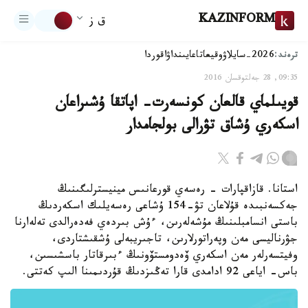
KAZINFORM
ق ز
ترەند:
2026-سايلاۋ
وقيعا
تاعايىنداۋ
اقوردا
09:35, 28 جەلتوقسان 2016
قويىلماي قالعان كونسەرت- اپاتقا ۇشىراعان
اسكەري ۇشاق تۋرالى بولجامدار
استانا. قازاقپارات - رەسەي قورعانىس مينيسترلىگىنىڭ
جەكسەنبىدە قۇلاعان تۋ-154 ۇشاعى رەسەيلىك اسكەردىڭ
باستى انسامبلىنىڭ مۇشەلەرىن، ءۇش بىردەي فەدەرالدى تەلەارنا
جۋرناليسى مەن وپەراتورلارىن، تاجىريبەلى ۇشقىشتاردى،
وفيتسەرلەر مەن اسكەري ۆەدومستۆونىڭ ءبىرقاتار باسشىسىن،
باس- اياعى 92 ادامدى قارا تەڭىزدىڭ قۇردىمىنا الىپ كەتتى.