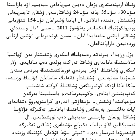
ونىڭ ارىپتەستەرى بۇعان دەيىن سيرياداعى حمەيميم اۋە بازاسىنا
سۋ-30، سۋ-35 جانە سۋ-24 ۇشاقتارىمەن ۇشقان تاجىريبەلى
ۇشقىشتار رەتىندە اتالادى. ال اپاتقا ۇشىراعان تۋ-154 شتۋرمانى
پودپولكوۆنيك الەكساندر پەتۋحوۆ 2011 -جىلى ءدال وسىنداي
ۇشاقتى اپاتتى جاعدايدا امان- ەسەن قوندىرعانى ءۇشىن ارنايى
وردەنمەن ماراپاتتالعان.
بۇل ورايدا، بىرنەشە رەسەيلىك اسكەري ۇشقىشتار مەن اۆياتسيا
سالاسىنىڭ ماماندارى ۇشاقتا تەراكت بولدى دەپ سانايدى. ولار
اسكەري ۇشاقتىڭ ءۇش بىردەي قوزعالتقىشىنىڭ بىردەن ىستەن
شىعۋىنا سەنبەيدى. ۇشقىشتار قاتەلىك جاساعان كۇننىڭ وزىندە،
جاڭا عانا اۋەگە كوتەرىلگەن ۇشاقتىڭ كوكتە شاشىلىپ
كەتپەيتىنىن ايتادى. «كوممەرسانت» باسىلىمىنا بەرگەن
سۇحباتىندا ۇشقىش- نۇسقاۋشى اندرەي كراسنوپەروۆ ەشقانداي
اپات بەلگىسىن بەرمەگەن ۇشاقتىڭ اياقاستى تەڭىزگە قۇلاۋىنا
ۇشاقتا بولعان جارىلىس سەبەپشى دەپ توپشىلايدى. ال
تەحنيكالىق اقاۋ بولسا، ەكيپاج مۇشەلەرى ۇشاقتى تەڭىزگە
قوندىرۋعا تىرىسار ەدى، ءتىپتى سۋعا قۇلاعان كۇننىڭ وزىندە