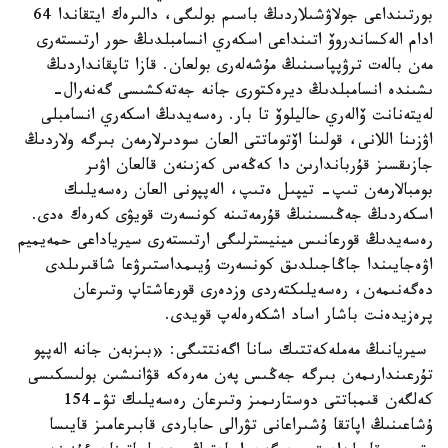
بورتىنداعى جولاۋشىلاردىڭ باسىم بولىگى، دالىرەك ايتقاندا 64
ادام الەكساندروۆ اتىنداعى اسكەري انسامبلدىڭ حور ارتىستەرى
مەن بالەت ترۋپپاسىنىڭ مۇشەلەرى بولعان. قازا تاپقانداردىڭ
ىشىندە انسامبلدىڭ ديرەكتورى جانە جەتەكشىسى گەنەرال-
لەيتەنانت ۆالەري حاليلوۆ تا بار. رەسەيدىڭ اسكەري انسامبلى
اۋزىنا اللانى، قولىنا اۆتوماتتى العان سودىرلارمەن بىرگە ولاردىڭ
جازىقسىز قۇرباندارىن دا كەڭەس كەزىنەن قالعان اۋىر
بومبالارمەن تىپ- تيپىل ەتىپ، الەپپونى العان رەسەيلىك
اسكەردىڭ جەڭىسىنىڭ قۇرمەتىنە كونسەرت قويۋى كەرەك ەدى.
رەسەيدىڭ قورعانىس مينيسترلىگى ارتىستەرى سيرياداعى حمەيميم
اۋەجايىندا جاڭاجىلدىق كونسەرت ۇيىمداستىرۋعا شاقىرىلدى
دەگەنىمەن، رەسەيلىكتەردى وزدەرى قورعاشتاپ وتىرعان
پرەزيدەنت باشار اساد اشكەرەلەپ قويدى.
سيريانىڭ مەملەكەتتىك سانا اگەنتتىگى: «بىزبەن جانە الەپپو
تۇرعىندارىمەن بىرگە جەڭىس پەن مەرەكە قۋانىشىن بولىسكىسى
كەلگەن قىمباتتى دوستارىمىز وتىرعان رەسەيلىك تۋ-154
ۇشاعىنىڭ اپاتقا ۇشىراعانى تۋرالى حاباردى قابىرعامىز قايىسا