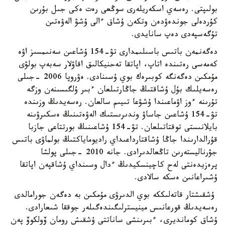
بولىپتى. رەسەي اسكەريلەرى سوڭعى رەت ەكى جىل بۇرىن
كۇردەلى جوندەۋدەن وتكەن ۇشاق ءالى ۇشۋ الەۋەتىن
تۇگەسپەدى دەپ سانايدى.
دەگەنمەن باتىس باسىلىمدارى تۋ-154 ۇشاعىن سەنىمسىز اۋە
كەمەسى رەتىندە اتاپ، اپاتقا تەحنيكالىق اقاۋلار سەبەپ بولۋى
مۇمكىن دەگەنگە كوبىرەك بوي ۇسىنادى. ەۋروپا 2006 -جىلى
رەسەيلىك بۇل ۇشاقتىڭ جاڭارتىلعان ءبىر ۇلگىسىنەن وزگە
تۇرىنە ءوز اۋماعىندا ۇشۋعا تىيىم سالعان. رەسەيدىڭ وزىندە
تۋ-154 ۇشاعىن جاساۋ وندىرىستىك الەۋەتىنىڭ ەسكىرۋىنە
بايلانىستى توقتاتىلعان. تۋ-154 ۇشاعىنىڭ بورتتاعى جازبا
قۇرالدارىندا جاڭا ۇشاقتارداعىداي راديوماياكتىڭ بولماۋى باتىس
جۋرناليستەرىن تاڭعالدىرادى. جانە 2010 -جىلى پولشا
پرەزيدەنتى لەح كاچينسكيدىڭ ءدال وسىنداي ۇشاقپەن اپاتقا
ۇشىراعانىن ەسكە سالادى.
ۇشقىشتار قاتەلىككە بوي الدىرۋى مۇمكىن بە دەگەن جورامالدى
رەسەيدىڭ قورعانىس مينيسترلىگىندەگىلەر جوققا شىعارادى.
ۇشاق كومانديرى، ءبىرىنشى ساناتتى ۇشقىش رومان ۆولكوۆ پەن