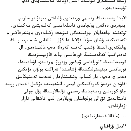
ونىڭ سىنىقتارى سونشاما الىس اۋماققا شاشىلمايدى دەپ
تۇيىندەيدى.
الايدا رەسەيدىڭ رەسمي ورىندارى ۇشاقتى بىرەۋلەر جارىپ
جىبەردى دەگەن بولجامدى قابىلداعىسى كەلمەيتىن سەكىلدى.
توتەنشە جاعدايلار جونىندەگى قىزمەت وكىلدەرى «ينتەرفاكس»
اگەنتتىگىنە ۇشاق سۋعا قۇلاعاندا كۇل- تالقانى شىعىپ، ونىڭ
بولىكتەرى الىسقا ۇشىپ كەتسە كەرەك دەپ مالىمدەدى. ال
فەدەراتسيا كەڭەسىنىڭ قورعانىس جانە قاۋىپسىزدىك
كوميتەتىنىڭ ءتوراعاسى ۆيكتور وزەروۆ «رەسەي اۋماعىندا،
قورعانىس مينيسترلىگىنىڭ ۇشاعىندا تەراكت بولۋى مۇمكىن
ەمەس» دەپ، بار كىنانى ۇشقىشتاردان نەمەسە تەحنيكالىق
اقاۋدان ىزدەۋ كەرەكتىگىن ايتتى. انشەيىندە بۇكىل الەمدى وزىنە
جاۋ كورەتىن رەسەيدىڭ رەسمي تۇلعالارىنىڭ بۇل جولى
قاستاندىق تۋرالى بولجامنان بويلارىن الىپ قاشقانى نازار
اۋدارتادى.
... (ماقالا قىسقارتىلدى)
ءادىل ۇزاقباي