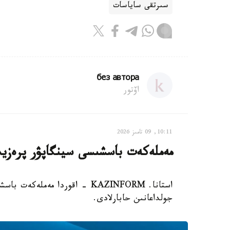
سىرتقى ساياسات
без автора
اۆتور
10:11, 09 تامىز 2026
مەملەكەت باسشىسى سينگاپۋر پرەزيد
استانا. KAZINFORM - اقوردا مە
جولداعانىن حابارلادى.