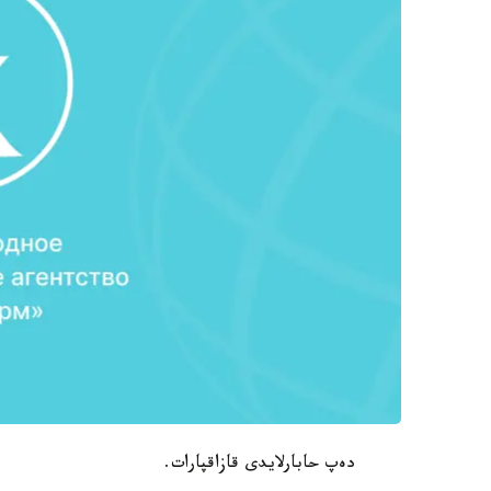
دەپ حابارلايدى قازاقپارات.