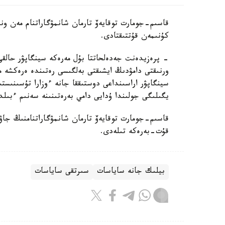
قاسىم-جومارت توقايەۆ تارمان شانمۋگاراتنام مەن ون
كۇنىمەن قۇتتىقتادى.
- پرەزيدەنت جەدەلحاتتا بۇل مەرەكە سينگاپۋر حالق
ورنىقتى دامۋدىڭ ايشىقتى بەلگىسى رەتىندە ەرەكشە م
سينگاپۋر اراسىنداعى دوستىققا جانە ءوزارا تۇسىنىس
يگىلىگى جولىندا ۇدايى دامي بەرەتىنىنە سەنىم ءبىلد
قاسىم-جومارت توقايەۆ تارمان شانمۋگاراتنامنىڭ جاۋا
قۇت-بەرەكە تىلەدى.
بيلىك جانە ساياسات
سىرتقى ساياسات