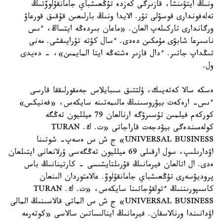
ونىڭ ايتۋىنشا، قازىرگى كەزدە تۇڭعىشباي جامانقۇلوۆتىڭ
تەلەفوندارى قوسۋلى تۇر. الايدا ونىڭ بارلىعىن قۇقىق قورعاۋ
ورگاندارى تاركىلەپ العان. «ماعان بىردەڭە ايتساڭ، ءىس
ناسىرعا شابۋى مۇمكىن دەدى. ءسال كۇتە تۇرايىقشى. مەنى
تىڭداپ جاتىر. ءدال قازىر ەشتەڭە ايتا المايمىن»، - دەيدى
ول.
ەسكە سالا كەتەيىك، ۇلتتىق سىبايلاس جەمقورلىققا قارسى
ءىس- ارەكەت بيۋروسىنىڭ مالىمەتىنە سايكەس، «فەنيكس»
كوركەم فيلمىن تۇسىرۋگە ارنالعان 79 ميلليون تەڭگە
كولەمىندەگى بيۋدجەت قاراجاتى «ت. ك. TURAN
UNIVERSAL BUSINESS» ج ش س ەسەپ- شوتىنا
اۋدارىلىپ، سول ارقىلى 69 ميلليون تەڭگەسى ۇرلانعانى ايتىلعان
ەدى. ال اتالعان فيرمانىڭ قۇرىلتايشىسى - كارتينانىڭ باس
پروديۋسەرى تۇڭعىشباي جامانقۇلوۆ. عالامتوردان الىنعان
كاسىپورىننىڭ ءتولقۇجاتىنا سايكەس، «ت. ك. TURAN
UNIVERSAL BUSINESS» ج ش س الماتى قالاسىنىڭ المالى
اۋدانىندا ورنالاسقان. فيرمانىڭ اينالىساتىن سالاسى «كوتەرمە