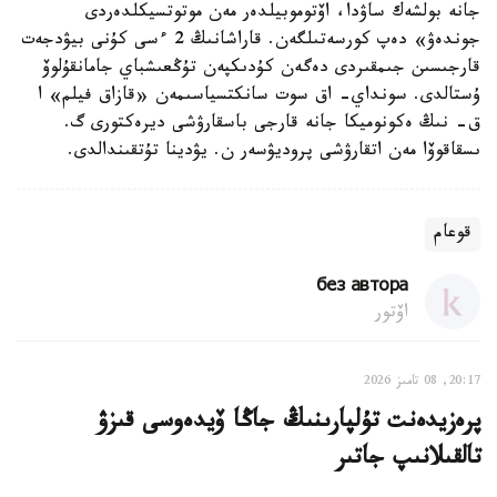
جانە بولشەك ساۋدا، اۆتوموبيلدەر مەن موتوتسيكلدەردى
جوندەۋ» دەپ كورسەتىلگەن. قاراشانىڭ 2 ءسى كۇنى بيۋدجەت
قارجىسىن جىمقىردى دەگەن كۇدىكپەن تۇڭعىشباي جامانقۇلوۆ
ۇستالدى. سونداي- اق سوت سانكتسياسىمەن «قازاق فيلم» ا
ق- نىڭ ەكونوميكا جانە قارجى باسقارۋشى ديرەكتورى گ.
ىسقاقوۆا مەن اتقارۋشى پروديۋسەر ن. يۋدينا تۇتقىندالدى.
قوعام
без автора
اۆتور
20:17, 08 تامىز 2026
پرەزيدەنت تۇلپارىنىڭ جاڭا ۆيدەوسى قىزۋ
تالقىلانىپ جاتىر