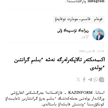
Instagram پاراقشاسىندا.
قوعام
قاسىم-جومارت توقايەۆ
ريزابەك نۇسىپبەك ۇلى
اۆتور
17:51, 08 تامىز 2026
اكىمدىكتەر تالاپكەرلەرگە نەشە ءبىلىم گرانتىن
ءبولدى
استانا. KAZINFORM - قازاقستاندا جەرگىلىكتى اتقارۋشى
ورگاندار بولەتىن مەملەكەتتىك ءبىلىم بەرۋ گرانتتارىن تاعايىنداۋ
كونكۋرسىنا ءوتىنىش قابىلداۋ باستالدى.