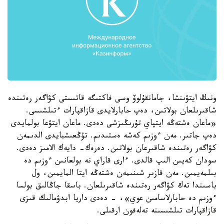
ونىڭ ايتۋىنشا، جامانقۇلوۆ وسى فاكتىگە قاتىستى كۋاگەر رەتىندە
شاقىرىلعان بولاتىن، دەپ حابارلايدى قازاقپارات ءتىلشىسى.
«ماعان ەشتەڭە ايتپاي تۇرىڭىزشى دەدى. ماعان ايتۋعا بولمايدى
دەپ جاتىر. مەن ءوزىم كەشە ەستىدىم. تۇڭعىشبايدى الدىمەن
كۋاگەر رەتىندە شاقىرعان بولاتىن. دەرەك- دايەك الامىز دەدى.
سودان كەيىن الىپ قالدى. ءارى قاراي نە بولعانىن ءوزىم دە
بىلمەيمىن. مەن قازىر شىنىمەن ەشتەڭە ايتا المايمىن، ول
باسىندا تەك كۋاگەر رەتىندە شاقىرىلعان. باسقا جاڭالىق بولسا
ءوزىم دە حابارلاسامىن عوي»، - دەدى داريا ابدۋمالىك قىزى
قازاقپارات تىلشىسىنە تەلەفون ارقىلى.