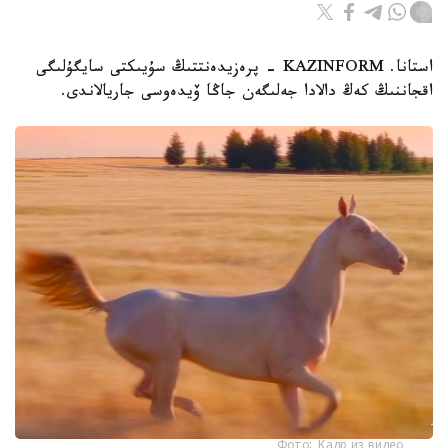
استانا. KAZINFORM - پرەزيدەنتتىڭ سۇيىكتى سايگۇلىگى
اقجاننىڭ كەڭ دالادا جەلىگەن جاڭا ۆيدەوسى جاريالاندى.
Фото: Кадр из видео