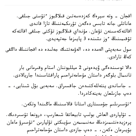
اقجان - وتە سيرەك كەزدەسەتىن قىلاڭبوز ءتۇستى جىلقى.
عاناتلى جانە تابىس دەگەن تۇرىكمەننىڭ تازا قاندى
اقالتەكەسىنەن تۋعان. مۇنداي قىلاڭبوز تۇكتى جىلقى اقالتەكە
تۇقىمىنىڭ ءوز ىشىندە 3 پايىزعا جەتپەيدى.
سول سەبەپتى الەمدە دە، الەۋمەتتىك جەلىدە دە اقجاننىڭ داڭقى
كەڭ تارادى.
دالا توسىندەگى ۆيدەونى 2 ميلليوننان استام وقىرمانى بار
تانىمال بلوگەر داستان مۇحامەتراحىم پاراقشاسىندا جاريالادى.
- جاساندى ينتەللەكتىدەن جاقسىراق. سەبەبى بۇل شىنايى، -
دەپ جازىلعان بەينەكادردا.
ءتۇسىرىلىم جۇمىستارى استانا قالاسىنىڭ ماڭىندا وتكەن.
- تۇلپاردى العاش بولىپ تابيعاتقا شىعارىپ، درونعا تۇسىردىك.
پرەزيدەنتىمىزدىڭ سەنىمىمەن سۇيىكتى تۇلپارىن ءتۇسىرۋ ماعان
بۇيىرعان ەكەن، - دەپ جازدى داستان مۇحامەتراحىم