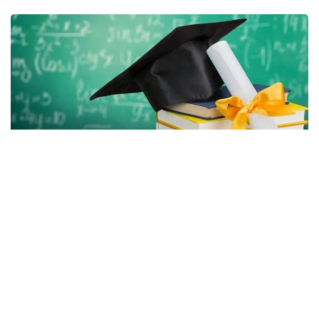
Фото: Gov.kz
بيىل اكىمدىكتەر باكالاۆريات، ماگيستراتۋرا جانە رەزيدەنتۋرا
باعدارلامالارى بويىنشا بارلىعى 2392 ءبىلىم گرانتىن ءبولدى،
دەپ حابارلايدى عىلىم جانە جوعارى ءبىلىم مينيسترلىگى.
جىل سايىن اكىمدىكتەر وڭىرلەرگە قاجەتتى جانە باسىم باعىتتار
بويىنشا مامانداردى ماقساتتى دايارلاۋ ءۇشىن ءبىلىم بەرۋ