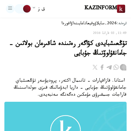
KAZINFORM
ق ز
ترەند:
2026-سايلاۋ
وقيعا
تاعايىنداۋ
اقوردا
11:49, 03 قاراشا 2016
تۇڭعىشبايدى كۋاگەر رەتىندە شاقىرعان بولاتىن -
جامانقۇلوۆتىڭ جۇبايى
استانا. قازاقپارات - تانىمال اكتەر، پروديۋسەر تۇڭعىشباي
جامانقۇلوۆتىڭ جۇبايى - داريا ابدۋمالىك قىزى جولداسىنىڭ
قاراجات جىمقىرۋى مۇمكىن دەگەنگە سەنبەيدى.