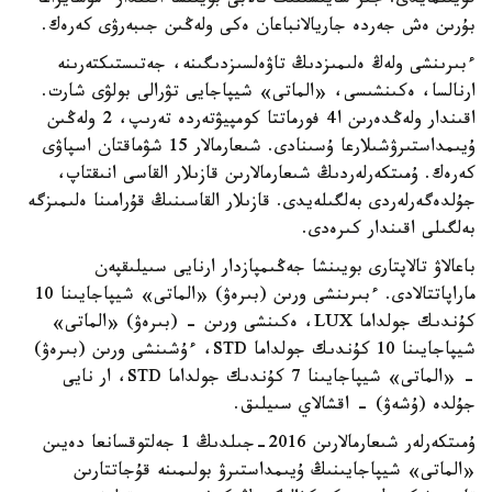
قويىلمايدى. جىر سايىسىنىڭ تالابى بويىنشا اقىندار ءمۇشايراعا
بۇرىن ەش جەردە جاريالانباعان ەكى ولەڭىن جىبەرۋى كەرەك.
ءبىرىنشى ولەڭ ەلىمىزدىڭ تاۋەلسىزدىگىنە، جەتىستىكتەرىنە
ارنالسا، ەكىنشىسى، «الماتى» شيپاجايى تۋرالى بولۋى شارت.
اقىندار ولەڭدەرىن ا4 فورماتتا كومپيۋتەردە تەرىپ، 2 ولەڭىن
ۇيىمداستىرۋشىلارعا ۇسىنادى. شىعارمالار 15 شۋماقتان اسپاۋى
كەرەك. ۇمىتكەرلەردىڭ شىعارمالارىن قازىلار القاسى انىقتاپ،
جۇلدەگەرلەردى بەلگىلەيدى. قازىلار القاسىنىڭ قۇرامىنا ەلىمىزگە
بەلگىلى اقىندار كىرەدى.
باعالاۋ تالاپتارى بويىنشا جەڭىمپازدار ارنايى سىيلىقپەن
ماراپاتتالادى. ءبىرىنشى ورىن (بىرەۋ) «الماتى» شيپاجايىنا 10
كۇندىك جولداما LUX، ەكىنشى ورىن - (بىرەۋ) «الماتى»
شيپاجايىنا 10 كۇندىك جولداما STD، ءۇشىنشى ورىن (بىرەۋ)
- «الماتى» شيپاجايىنا 7 كۇندىك جولداما STD، ار نايى
جۇلدە (ۇشەۋ) - اقشالاي سىيلىق.
ۇمىتكەرلەر شىعارمالارىن 2016-جىلدىڭ 1 جەلتوقسانعا دەيىن
«الماتى» شيپاجايىنىڭ ۇيىمداستىرۋ بولىمىنە قۇجاتتارىن