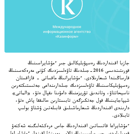
جازبا اقىنداردىڭ رەسپۋبليكالىق جىر ءمۇشايراسىنىڭ
قورىتىندىسى 2016-جىلدىڭ تاۋەلسىزدىك كۇنى مەرەكەسىنىڭ
قارساڭىندا شىعارىلادى. ءمۇشايرانىڭ ماقساتى - قازاقستان
رەسپۋبليكاسىنىڭ تاۋەلسىزدىك جىلدارىنداعى جەتىستىكتەرىن
ناسيحاتتاۋ، وتاندىق تۋريزمنىڭ دامۋىنا ىقپال ەتۋ، «الماتى»
شيپاجايىنىڭ قول جەتكىزگەن تابىستارىن حالىققا پاش ەتۋ،
دارىندى اقىنداردىڭ شىعارماشىلىق قابىلەتىن ۇشتاۋ بولىپ
تابىلادى.
ءمۇشايراعا قاتىساتىن اقىنداردىڭ جاس ەرەكشەلىگىنە شەكتەۋ