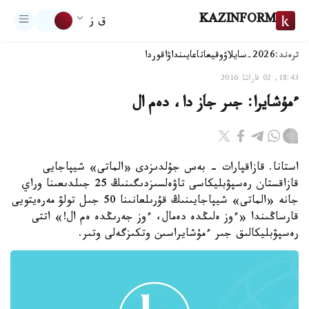
KAZINFORM
ق ز
ترەند:
2026-سايلاۋ
وقيعا
تاعايىنداۋ
اقوردا
18:43, 02 قاراشا 2016
ءمۇشايرا: جىر جاز دا، دەم ال
استانا. قازاقپارات - بەس جۇلدىزدى «الماتى» شيپاجايى
قازاقستان رەسپۋبليكاسى تاۋەلسىزدىگىنىڭ 25 جىلدىعىنا وراي
جانە «الماتى» شيپاجايىنىڭ قۇرىلعانىنا 50 جىل تولۋ مەرەيتويى
قارساڭىندا «ءوز ەلىڭدە دەمال، ءوز جەرىڭدە ەم ال!» اتتى
رەسپۋبليكالىق جىر ءمۇشايراسىن وتكىزگەلى وتىر.