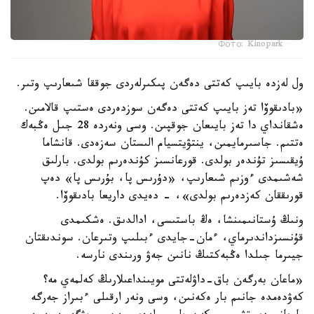
Фото: Kinopark
ول لەزدە بايىپ كەتتى دەگەن پىكىرلەردى جوققا شىعارىپ وتىر.
«بادىقوۆا تەز بايىپ كەتتى دەگەن سوزدەردى ەستىپ قالامىن.
ەشقانداي دا تەز بايىعان جوقپىن. وسى ونەردە 28 جىل ەڭبەك
ەتتىم. جاسىرمايمىن، ينتۋيتسيام الىستان سەزەدى. قانشاما
ۇيقىسىز تۇندەر بولدى. قورعانسىز كۇندەرىم بولدى. بارلىق
شەشىمدى ءوزىم شىعارىپ، «دۇرىس پا، بۇرىس پا» دەپ
قورىققان كەزدەرىم بولدى»، - دەيدى داريعا بادىقوۆا.
ونىڭ ۇستانىمىنشا، ەڭ باستىسى، ادالدىق. ەشكىمدى
قۇنسىزداندىرماي، ءمان-جايدى ءبىلىپ وتىرعان. سوندىقتان
جيىرما جىلدا ەڭبەكتىڭ نانىن جەۋ ورىندى نارسە.
«ماعان بەرگەن باق-داۋلەتتى مويىنداعىلارىڭ كەلمەي مە؟
كەۋدەمدە جانىم بار ەكەنىن، وسى ونەر ارقىلى ءبىراز جەرگە