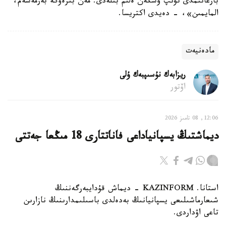
بارعانىمدى تۋىپ وسكەن ەلىم بىلەدى. مەن بىرەۋگە بەرمەسەم،
المايمىن»، - دەيدى اكتريسا.
مادەنيەت
ريزابەك نۇسىپبەك ۇلى
اۆتور
12:06, 08 تامىز 2026
ديماشتىڭ يسپانياداعى فاناتتارى 18 مىڭعا جەتتى
استانا. KAZINFORM - ديماش قۇدايبەرگەننىڭ
شىعارماشىلىعى يسپانيانىڭ بەدەلدى باسىلىمدارىنىڭ نازارىن
تاعى اۋداردى.