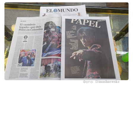
Фото: Dimashnewskz
ەلدەگى ەڭ ءىرى ۇلتتىق گازەتتەردىڭ ءبىرى - El Mundo جاڭا
سانىنىڭ مۇقاباسىنا قازاقستاندىق ءانشىنىڭ سۋرەتىن جاريالاپ،
ونىڭ شىعارماشىلىق جولى مەن حالىقارالىق تانىمالدىعىنا ارنالعان
كولەمدى ماقالا شىعاردى.
ماقالا اۆتورى، جۋرناليست راكەل ر. ينسەرتيس ديماشتىڭ