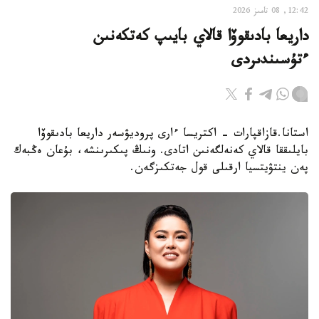
12:42, 08 تامىز 2026
داريعا بادىقوۆا قالاي بايىپ كەتكەنىن
ءتۇسىندىردى
استانا.قازاقپارات - اكتريسا ءارى پروديۋسەر داريعا بادىقوۆا
بايلىققا قالاي كەنەلگەنىن اتادى. ونىڭ پىكىرىنشە، بۇعان ەڭبەك
پەن ينتۋيتسيا ارقىلى قول جەتكىزگەن.