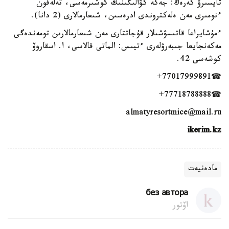
تاپسىرۋ كەرەك: جەكە كۋالىگىنىڭ كوشىرمەسى، تەلەفون
ءنومىرى مەن ەلەكتروندى ادرەسىن، شىعارمالارى (2 دانا).
ءمۇشايراعا قاتىسۋشىلار قۇجاتتارى مەن شىعارمالارىن تومەندەگى
مەكەنجايعا جىبەرۋلەرى ءتيىس: الماتى قالاسى، ا. اسقاروۆ
كوشەسى 42.
☎77017999891+
☎77718788888+
almatyresortmice@mail.ru
ikerim.kz
مادەنيەت
без автора
اۆتور