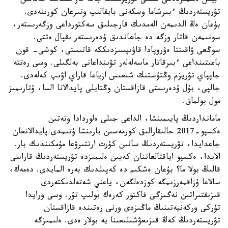
بيىل ەلىمىزدەگى ىشكى تۋريزمنىڭ جانە قازاقستانعا كەلەتىن
تۋريستەردىڭ ءبىرشاما وسكەنى بايقالىپ وتىرعان كورىنەدى.
بۇعان ەڭ الدىمەن الەمدىك قارجىلىق سەكتورداعى وزگەرىستەر،
سونىمەن قاتار وزگە دە جاھاندىق ۇدەرىستەر ىقپال ەتتى.
سوڭعى ۋاقىتتا ەۋروپادا قاۋىپسىزدىككە قاتىستى، كوشى- قون
باعىتىنداعى ءبىرقاتار ماسەلەلەر تۋىنداعانى بەلگىلى. وسى رەتتە
جاپپاي تۋريزم وڭتۇستىك شىعىس ازياعا قاراي اۋىپ كەلەدى.
جالپى، بۇل ۇدەرىستى قازاقستان وڭتايلى پايدالانا السا، ۇتارىمىز
مول بولماق.
مامانداردىڭ پايىمىنشا، الداعى جىلى ەلوردادا وتەتىن
ەكسپو-2017 حالىقارالىق كورمەسىن بارىنشا ۇتىمدى پايدالانعان
جاعدايدا، تۋريستەردىڭ سانىن كۇرت ارتتىرۋعا مۇمكىندىك بار.
الايدا، ەكسپو اياقتالعاننان كەيىن ەلىمىزدە تۋريستەردىڭ قاراسى
قالىڭ بولا ما؟ بۇعان ەشكىم دە كەپىلدىك بەرە المايدى. دەمەك،
سالاعا ۇزاقمەرزىمگە كوزدەلگەن، ياعني شەتەلدىكتەردى
قىزىقتىراتىن نەگىزگى فاكتور كەرەك بولىپ تۇر. وسى ورايدا
تۇركى وركەنيەتىنىڭ ماڭىزدى ورنى رەتىندە قازاقستان
تۋريستەردىڭ كەڭ قىزىعۋشىلىعىنا يە بولار ەدى. ەلىمىزگە