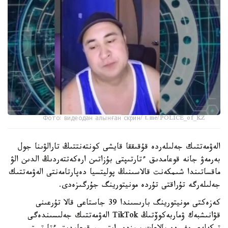
Фото: видеодан алынған скрин/ t.me/POLICE_of_KZ
الەۋمەتتىك جەلىلەردە قۇقىققا قايشى كونتەنتتىڭ تارالۋىنا جول
بەرمەۋ جانە قوعامدىق ءتارتىپتى بۇزاتىن ارەكەتتەردىڭ الدىن الۋ
ماقساتىندا شىمكەنت قالاسىنىڭ پوليتسيا دەپارتامەنتى الەۋمەتتىك
جەلىلەرگە تۇراقتى تۇردە مونيتورينگ جۇرگىزەدى.
كەزەكتى مونيتورينگ بارىسىندا 39 جاستاعى قالا تۇرعىنى
قۋانىشبەك ۋماربەكوۆتىڭ TikTok الەۋمەتتىك جەلىسىندەگى