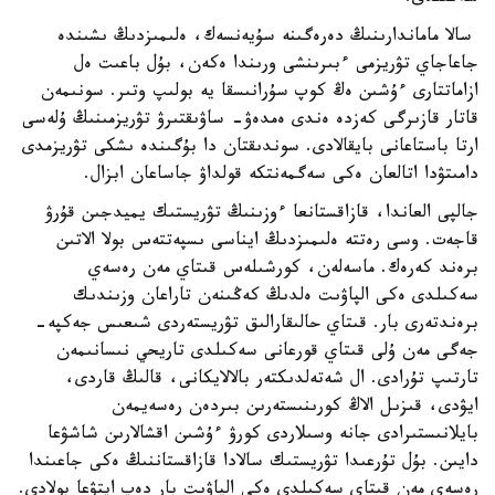
سالا ماماندارىنىڭ دەرەگىنە سۇيەنسەك، ەلىمىزدىڭ ىشىندە
جاعاجاي تۋريزمى ءبىرىنشى ورىندا ەكەن، بۇل باعىت ەل
ازاماتتارى ءۇشىن ەڭ كوپ سۇرانىسقا يە بولىپ وتىر. سونىمەن
قاتار قازىرگى كەزدە ەندى ەمدەۋ- ساۋىقتىرۋ تۋريزمىنىڭ ۇلەسى
ارتا باستاعانى بايقالادى. سوندىقتان دا بۇگىندە ىشكى تۋريزمدى
دامىتۋدا اتالعان ەكى سەگمەنتكە قولداۋ جاساعان ابزال.
جالپى العاندا، قازاقستانعا ءوزىنىڭ تۋريستىك يميدجىن قۇرۋ
قاجەت. وسى رەتتە ەلىمىزدىڭ ايناسى ىسپەتتەس بولا الاتىن
برەند كەرەك. ماسەلەن، كورشىلەس قىتاي مەن رەسەي
سەكىلدى ەكى الپاۋىت ەلدىڭ كەڭىنەن تاراعان وزىندىك
برەندتەرى بار. قىتاي حالىقارالىق تۋريستەردى شىعىس جەكپە-
جەگى مەن ۇلى قىتاي قورعانى سەكىلدى تاريحي نىسانىمەن
تارتىپ تۇرادى. ال شەتەلدىكتەر بالالايكانى، قالىڭ قاردى،
ايۋدى، قىزىل الاڭ كورىنىستەرىن بىردەن رەسەيمەن
بايلانىستىرادى جانە وسىلاردى كورۋ ءۇشىن اقشالارىن شاشۋعا
دايىن. بۇل تۇرعىدا تۋريستىك سالادا قازاقستاننىڭ ەكى جاعىندا
رەسەي مەن قىتاي سەكىلدى ەكى الپاۋىت بار دەپ ايتۋعا بولادى.