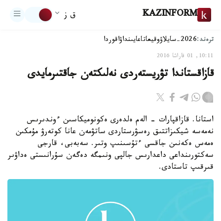
KAZINFORM
ق ز
ترەند:
2026-سايلاۋ
وقيعا
تاعايىنداۋ
اقوردا
10:11, 01 قاراشا 2016
قازاقستاندا تۋريستەردى نەلىكتەن جاقتىرمايدى
استانا. قازاقپارات - الەم ەلدەرى ەكونوميكاسىن ءوندىرىس
نەمەسە شيكىزاتتىق رەسۋرستاردى ساتۋمەن عانا كوتەرۋ مۇمكىن
ەمەس ەكەنىن جاقسى ءتۇسىنىپ وتىر. سەبەبى، قارجى
سەكتورىنداعى داعدارىس جالپى ونىمگە دەگەن سۇرانىستى ەداۋىر
قىرقىپ تاستادى.