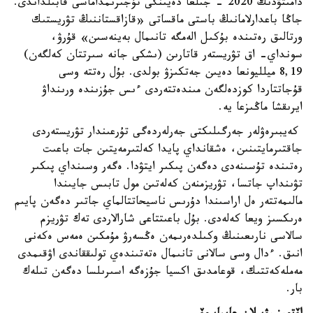
دامىتۋدىڭ 2020 - جىلعا دەيىنگى تۇجىرىمداماسى قابىلداندى.
جاڭا باعدارلامانىڭ باستى ماقساتى «قازاقستاننىڭ تۋريستىك
ورتالىق رەتىندە بۇكىل الەمگە تانىمال بەينەسىن» قۇرۋ،
سونداي- اق تۋريستەر قاتارىن (ىشكى جانە سىرتتان كەلگەن)
8,19 ميلليونعا دەيىن جەتكىزۋ بولدى. بۇل رەتتە وسى
قۇجاتتاردا كوزدەلگەن مىندەتتەردى ءىس جۇزىندە ورىنداۋ
ايرىقشا ماڭىزعا يە.
كەيبىرەۋلەر جەرگىلىكتى جەرلەردەگى تۇرعىندار تۋريستەردى
جاقتىرمايتىنىن، ەشقانداي پايدا كەلتىرمەيتىن جات باعىت
رەتىندە تۇسىنەدى دەگەن پىكىر ايتۋدا. ەگەر وسىنداي پىكىر
تۋىنداپ جاتسا، تۋريزمنەن كەلەتىن مول تابىس جايىندا
مالىمەتتەر ەل اراسىندا دۇرىس ناسيحاتتالماي جاتىر دەگەن پايىم
ەرىكسىز ويعا كەلەدى. بۇل باعىتتاعى شارالاردى تەك تۋريزم
سالاسى نارىعىنىڭ وكىلدەرىمەن ەڭسەرۋ مۇمكىن ەمەس ەكەنى
انىق. ءدال وسى سالانى تانىمال ەتەتىندەي تولىققاندى اۋقىمدى
مەملەكەتتىك، قوعامدىق اكسيا جۇزەگە اسىرىلسا دەگەن تىلەك
بار.