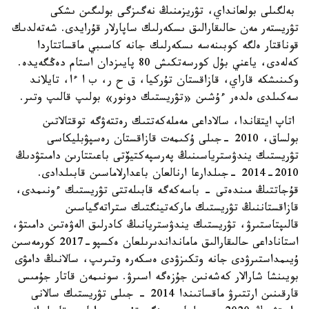
بەلگىلى بولعانداي، تۋريزمنىڭ نەگىزگى بولىگىن ىشكى
تۋريستەر مەن حالىقارالىق ىسكەرلىك ساپارلار قۇرايدى. شەتەلدىك
قوناقتار ەلگە كوبىنەسە ىسكەرلىك جانە كاسىبي ماقساتتاردا
كەلەدى، ياعني بۇل كورسەتكىش 80 پايىزدان استام دەڭگەيدە.
وكىنىشكە قاراي، قازاقستان تۇركيا، ق ح ر، ب ا ءا، تايلاند
سەكىلدى ەلدەر ءۇشىن «تۋريستىك دونور» بولىپ قالىپ وتىر.
اتاپ ايتقاندا، سالاداعى مەملەكەتتىك رەتتەۋگە توقتالاتىن
بولساق، 2010 -جىلى ۇكىمەت قازاقستان رەسپۋبليكاسى
تۋريستىك يندۋسترياسىنىڭ پەرسپەكتيۆتى باعىتتارىن دامىتۋدىڭ
2010-2014 -جىلدارعا ارنالعان باعدارلاماسىن قابىلدادى.
قۇجاتتىڭ مىندەتى - باسەكەگە قابىلەتتى تۋريستىك ءونىمدى،
قازاقستاننىڭ تۋريستىك ماركەتينگتىك ستراتەگياسىن
قالىپتاستىرۋ، تۋريستىك يندۋستريانىڭ كادرلىق الەۋەتىن دامىتۋ،
استاناداعى حالىقارالىق مامانداندىرىلعان ەكسپو-2017 كورمەسىن
ۇيىمداستىرۋدى جانە وتكىزۋدى ەسكەرە وتىرىپ، سالانىڭ دامۋى
بويىنشا شارالار كەشەنىن جۇزەگە اسىرۋ. سونىمەن قاتار جۇمىس
قارقىنىن ارتتىرۋ ماقساتىندا 2014 - جىلى تۋريستىك سالانى