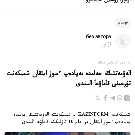
اۆتور: رۋسلان عابباسوۆ
قوعام
без автора
اۆتور
15:45, 09 تامىز 2026
الەۋمەتتىك جەلىدە بەيادەپ ءسوز ايتقان شىمكەنت
تۇرعىنى قاماۋعا الىندى
شىمكەنت. KAZINFORM - شىمكەنتتە الەۋمەتتىك جەلىدە
بەيادەپ ءسوز ايتقان ەر ادام 10 تاۋلىككە قاماۋعا الىندى