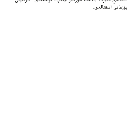
تىكەلەي ەفيردە بالاعات سوزدەر ايتىپ، قوعامدىق ءتارتىپتى
بۇزعانى انىقتالدى.
Фото: видеодан алынған скрин
اتالعان قۇقىق بۇزۋشىلىق ءۇشىن ەر ادام 10 تاۋلىككە اكىمشىلىك
قاماۋعا الىندى.
پوليتسيا الەۋمەتتىك جەلىلەردەگى تىكەلەي ەفيرلەر مەن وزگە دە