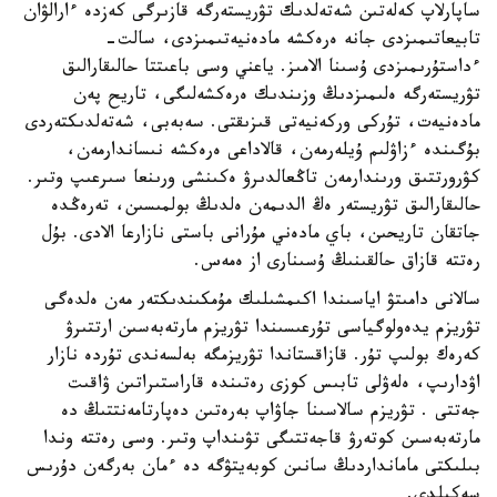
ساپارلاپ كەلەتىن شەتەلدىك تۋريستەرگە قازىرگى كەزدە ءارالۋان
تابيعاتىمىزدى جانە ەرەكشە مادەنيەتىمىزدى، سالت-
ءداستۇرىمىزدى ۇسىنا الامىز. ياعني وسى باعىتتا حالىقارالىق
تۋريستەرگە ەلىمىزدىڭ وزىندىك ەرەكشەلىگى، تاريح پەن
مادەنيەت، تۇركى وركەنيەتى قىزىقتى. سەبەبى، شەتەلدىكتەردى
بۇگىندە ءزاۋلىم ۇيلەرمەن، قالاداعى ەرەكشە نىساندارمەن،
كۋرورتتىق ورىندارمەن تاڭعالدىرۋ ەكىنشى ورىنعا سىرعىپ وتىر.
حالىقارالىق تۋريستەر ەڭ الدىمەن ەلدىڭ بولمىسىن، تەرەڭدە
جاتقان تاريحىن، باي مادەني مۇرانى باستى نازارعا الادى. بۇل
رەتتە قازاق حالقىنىڭ ۇسىنارى از ەمەس.
سالانى دامىتۋ اياسىندا اكىمشىلىك مۇمكىندىكتەر مەن ەلدەگى
تۋريزم يدەولوگياسى تۇرعىسىندا تۋريزم مارتەبەسىن ارتتىرۋ
كەرەك بولىپ تۇر. قازاقستاندا تۋريزمگە بەلسەندى تۇردە نازار
اۋدارىپ، ەلەۋلى تابىس كوزى رەتىندە قاراستىراتىن ۋاقىت
جەتتى . تۋريزم سالاسىنا جاۋاپ بەرەتىن دەپارتامەنتتىڭ دە
مارتەبەسىن كوتەرۋ قاجەتتىگى تۋىنداپ وتىر. وسى رەتتە وندا
بىلىكتى مامانداردىڭ سانىن كوبەيتۋگە دە ءمان بەرگەن دۇرىس
سەكىلدى.