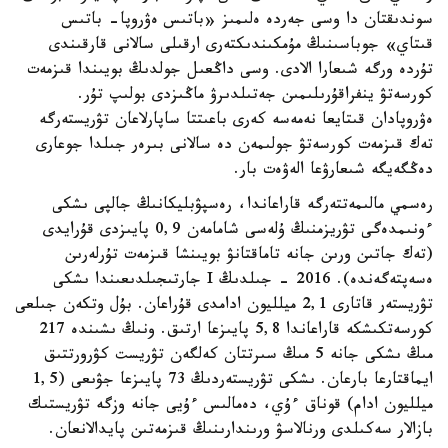
سوندىقتان دا وسى جەردە ەلىمىز «باتىس ەۋروپا- باتىس
قىتاي» جوباسىنىڭ مۇمكىندىكتەرى ارقىلى سالانى قارقىندى
تۇردە ورگە شىعارا الادى. وسى داڭعىل جولدىڭ بويىندا قىزمەت
كورسەتۋ ينفراقۇرىلىمىن جەتىلدىرۋ ماڭىزدى بولىپ تۇر.
ەۋروپادان قىتايعا نەمەسە كەرى باعىتتا ساپارلاعان تۋريستەرگە
تەك قىزمەت كورسەتۋ جولىمەن دە سالانى بىرەر جىلدا جوعارى
دەڭگەيگە شىعارۋعا الەۋەت بار.
رەسمي مالىمەتتەرگە قاراعاندا، رەسپۋبليكانىڭ جالپى ىشكى
ءونىمدەگى تۋريزمنىڭ ۇلەسى شامامەن 0,9 پايىزدى قۇرايدى
(تەك جاتىن ورىن جانە تاماقتانۋ بويىنشا قىزمەت تۇرلەرىن
ەسەپتەگەندە). 2016 - جىلدىڭ I جارتىجىلدىعىندا ىشكى
تۋريستەر قاتارى 2,1 ميلليون ادامدى قۇراعان. بۇل وتكەن جىلعى
كورسەتكىشكە قاراعاندا 5,8 پايىزعا ارتىق. ونىڭ ىشىندە 217
مىڭ ىشكى جانە 5 مىڭ سىرتتان كەلگەن تۋريست كۋرورتتىق
ايماقتارعا بارعان. ىشكى تۋريستەردىڭ 73 پايىزعا جۋىعى (1,5
ميلليون ادام) قوناق ءۇي، دەمالىس ءۇيى جانە وزگە تۋريستىك
بازالار سەكىلدى ورنالاسۋ ورىندارىنىڭ قىزمەتىن پايدالانعان.