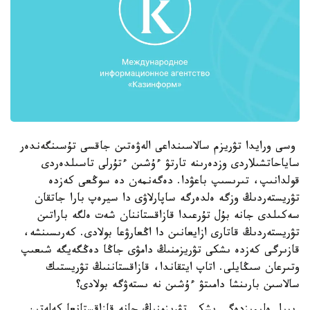
وسى ورايدا تۋريزم سالاسىنداعى الەۋەتىن جاقسى تۇسىنگەندەر
ساياحاتشىلاردى وزدەرىنە تارتۋ ءۇشىن ءتۇرلى تاسىلدەردى
قولدانىپ، تىرىسىپ باعۋدا. دەگەنمەن دە سوڭعى كەزدە
تۋريستەردىڭ وزگە ەلدەرگە ساپارلاۋى دا سيرەپ بارا جاتقان
سەكىلدى جانە بۇل تۇرعىدا قازاقستاننان شەت ەلگە باراتىن
تۋريستەردىڭ قاتارى ازايعانىن دا اڭعارۋعا بولادى. كەرىسىنشە،
قازىرگى كەزدە ىشكى تۋريزمنىڭ دامۋى جاڭا دەڭگەيگە شىعىپ
وتىرعان سىڭايلى. اتاپ ايتقاندا، قازاقستاننىڭ تۋريستىك
سالاسىن بارىنشا دامىتۋ ءۇشىن نە ىستەۋگە بولادى؟