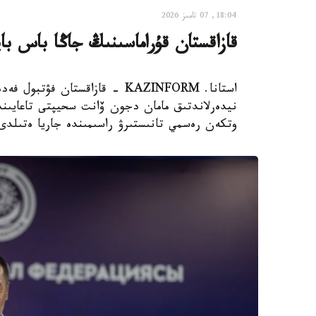
18:04, 07 تامىز 2026
قازاقستان قۇراماسىنىڭ جاڭا باس با
استانا. KAZINFORM - قازاقستان
نيدەرلاندتىق مامان دجون ۆانت سحيپتى تاعايىندا
وتكەن رەسمي تانىستىرۋ راسىمىندە جاريا ەتىلدى