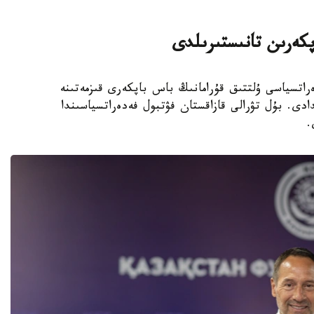
پكەرىن تانىستىرىلدى
 فۋتبول فەدەراتسياسى ۇلتتىق قۇرامانىڭ باس باپكەرى قىزمەتىنە
دى. بۇل تۋرالى قازاقستان فۋتبول فەدەراتسياسىندا
.