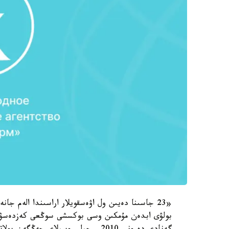
«23 جاسىنا دەيىن ول اۋەسقويلار اراسىندا الەم ج
بولۋى ابدەن مۇمكىن وسى بوكسشى سوڭعى كەزدەسۋىن