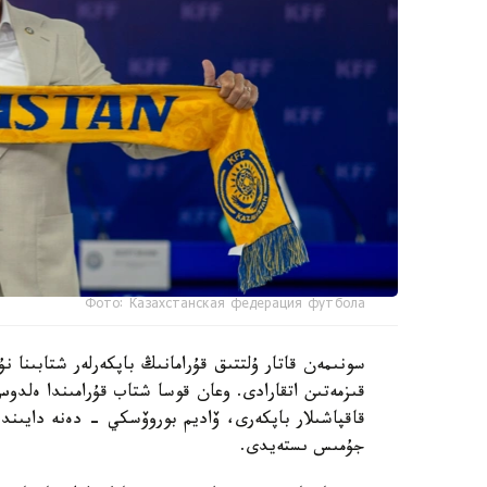
Фото: Казахстанская федерация футбола
سونىمەن قاتار ۇلتتىق قۇرامانىڭ باپكەرلەر شتابىنا
قىزمەتىن اتقارادى. وعان قوسا شتاب قۇرامىندا ەل
قاقپاشىلار باپكەرى، ۆاديم بوروۆسكي - دەنە دايىند
جۇمىس ىستەيدى.