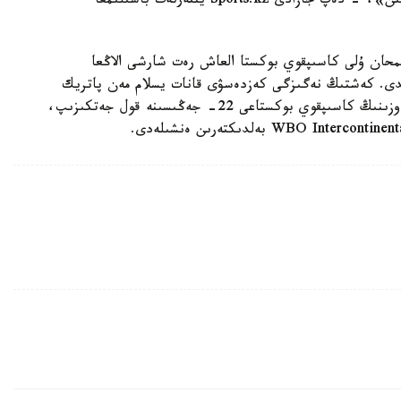
گەنادي دە ونى 2010 -جىلى وسىلاي جەڭگەن بولاتىن»، - دەپ جازادى Sports.kz ينتەرنەت باسىلىمعا
ى جانىبەك ءالىمحان ۇلى كاسىپقوي بوكستا العاش رەت شارشى الاڭعا
دى. كەشتىڭ نەگىزگى كەزدەسۋى قانات يسلام مەن پاتريك
اللوتەيدىڭ اراسىندا بولدى. جەرلەسىمىز بۇل جولى ءوزىنىڭ كاسىپقوي بوكستاعى 22- جەڭىسىنە قول جەتكىزىپ،