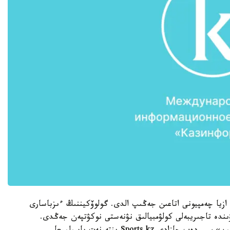
انە ازيا چەمپيونى اتاعىن جەڭىپ الدى. گولوۆكيننىڭ ءىزباسارى
دە تاجىريبەلى كولۋمبيالىق نۋنەستى نوكۋتپەن جەڭدى.