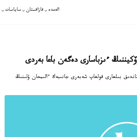
الەمدە
قازاقستان
ساياسات
ت
ۆكيننىڭ ءىزباسارى دەگەن باعا بەردى
OASport.i پورتالى قازاقستاندىق بىلعارى قولعاپ شەبەرى جانىبەك ءالىمحان ۇلىنىڭ