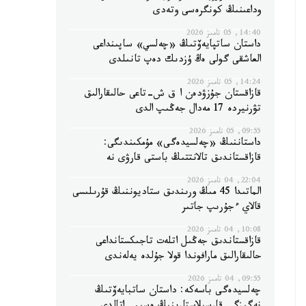
وداعىنىڭ كونگرەسى وتەدى
14:40, 05 تامىز 2026
داستان ساتپايەۆتىڭ «چەلسي» ساپىنداعى
العاشقى گولى ەڭ ۇزدىك دەپ تانىلدى
14:24, 05 تامىز 2026
قازاقستان جۇزۋدەن ا ق ش-تاعى حالىقارالىق
تۋرنيردە 17 مەدال جەڭىپ الدى
09:55, 05 تامىز 2026
داستاننىڭ «چەلسيدەگى» مۇمكىندىگى:
قازاقستاندىق تالانتتىڭ باستى قارۋى نە
22:04, 04 تامىز 2026
الماتىدا 45 مىڭ ورىندىق ستاديوننىڭ قۇرىلىسى
قالاي ءجۇرىپ جاتىر
10:08, 04 تامىز 2026
قازاقستاندىق جەڭىل اتلەت تاجىكستانداعى
حالىقارالىق مارافوندا قولا جۇلدە يەلەندى
09:55, 04 تامىز 2026
چەلسيدەگى باسەكە: داستان ساتبايەۆتىڭ