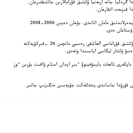
گرەكيا جانە ارمەنيا ۇلتتىق قۇرامالارىن جاتتىقتىرعان.
ا قىزمەت اتقارعان.
ول قازاقستان ۇلتتىق قۇراماسىن باسقارعان ەكىنشى نيدەرلاندتىق مامان اتاندى. بۇعان دەيىن 2006-2008
 ۇستاعان ەدى.
دجون ۆانت سحيپ جەتەكشىلىك ەتەتىن قازاقستان ۇلتتىق قۇراماسى العاشقى رەسمي ماتچىن 26 -قىركۇيەكتە
ەسۋ ۇلتتار ليگاسى اياسىندا وتەدى.
اپكەرى تالعات بايسۋفينوۆ ءبىر ايدان استام ۋاقىت بۇرىن ءوز
ن قۇرۋدا جاساندى ينتەللەكت جۇيەسىن ەنگىزىپ جاتىر.