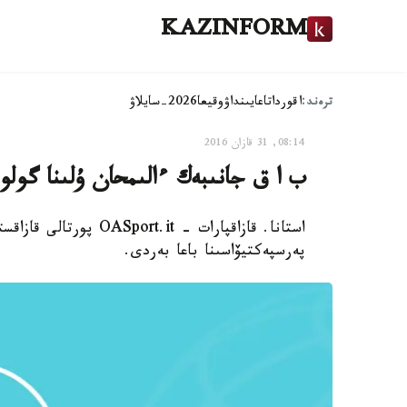
KAZINFORM
ترەند:
اقوردا
تاعايىنداۋ
وقيعا
2026-سايلاۋ
08:14, 31 قازان 2016
ب ا ق جانىبەك ءالىمحان ۇلىنا گولو
استانا. قازاقپارات - t
پەرسپەكتيۆاسىنا باعا بەردى.