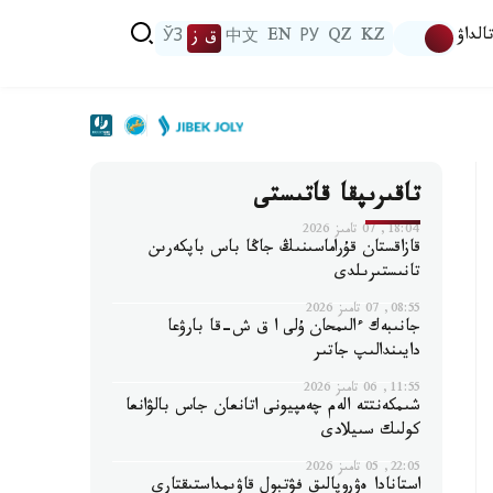
الداۋ
KZ
QZ
РУ
EN
中文
ق ز
ЎЗ
تاقىرىپقا قاتىستى
18:04, 07 تامىز 2026
قازاقستان قۇراماسىنىڭ جاڭا باس باپكەرىن
تانىستىرىلدى
08:55, 07 تامىز 2026
جانىبەك ءالىمحان ۇلى ا ق ش-قا بارۋعا
دايىندالىپ جاتىر
11:55, 06 تامىز 2026
شىمكەنتتە الەم چەمپيونى اتانعان جاس بالۋانعا
كولىك سىيلادى
22:05, 05 تامىز 2026
استانادا ەۋروپالىق فۋتبول قاۋىمداستىقتارى