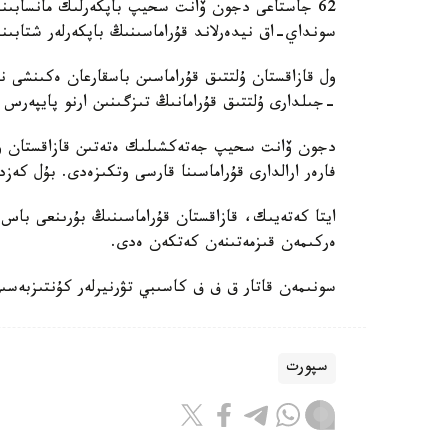
62 جاستاعى دجون ۆانت سحيپ باپكەرلىك مانسابىندا 
سونداي-اق نيدەرلاند قۇراماسىنىڭ باپكەرلەر شتابىند
-جىلدارى ۇلتتىق قۇرامانىڭ تىزگىنىن ارنو پايپەرس
فارەر ارالدارى قۇراماسىنا قارسى وتكىزەدى. بۇل كەزد
ايتا كەتەيىك، قازاقستان قۇراماسىنىڭ بۇرىنعى باس ب
ەركىمەن قىزمەتىنەن كەتكەن ەدى.
سونىمەن قاتار ق ف ف كاسىبي تۋرنيرلەر كۇنتىزبەسى
سپورت