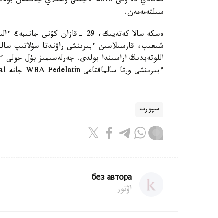
سىلتەمەمەن.
ەسكە سالا كەتەيىك، 29 -قازان كۇن
شىعىپ، قارسىلاسىن ءبىرىنشى راۋندتا سۇلاتىپ سال
ءبىرىنشى ورتا سالماقتاعى WBA Fedelatin جانە WBO Intercontinental بەلدىكتەرىن ەنشىلەدى.
سپورت
без автора
اۆتور