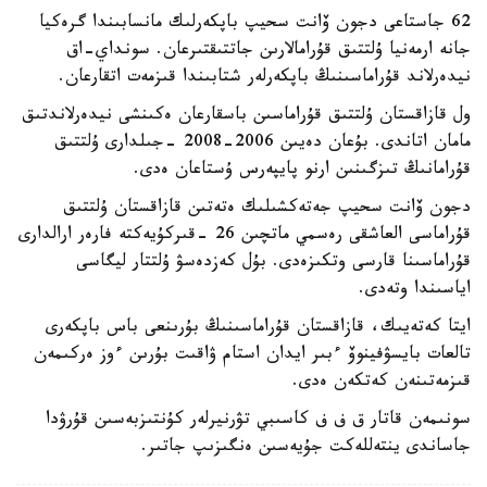
62 جاستاعى دجون ۆانت سحيپ باپكەرلىك مانسابىندا گرەكيا
جانە ارمەنيا ۇلتتىق قۇرامالارىن جاتتىقتىرعان. سونداي-اق
نيدەرلاند قۇراماسىنىڭ باپكەرلەر شتابىندا قىزمەت اتقارعان.
ول قازاقستان ۇلتتىق قۇراماسىن باسقارعان ەكىنشى نيدەرلاندتىق
مامان اتاندى. بۇعان دەيىن 2006-2008 -جىلدارى ۇلتتىق
قۇرامانىڭ تىزگىنىن ارنو پايپەرس ۇستاعان ەدى.
دجون ۆانت سحيپ جەتەكشىلىك ەتەتىن قازاقستان ۇلتتىق
قۇراماسى العاشقى رەسمي ماتچىن 26 -قىركۇيەكتە فارەر ارالدارى
قۇراماسىنا قارسى وتكىزەدى. بۇل كەزدەسۋ ۇلتتار ليگاسى
اياسىندا وتەدى.
ايتا كەتەيىك، قازاقستان قۇراماسىنىڭ بۇرىنعى باس باپكەرى
تالعات بايسۋفينوۆ ءبىر ايدان استام ۋاقىت بۇرىن ءوز ەركىمەن
قىزمەتىنەن كەتكەن ەدى.
سونىمەن قاتار ق ف ف كاسىبي تۋرنيرلەر كۇنتىزبەسىن قۇرۋدا
جاساندى ينتەللەكت جۇيەسىن ەنگىزىپ جاتىر.