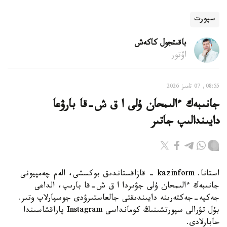
سپورت
باقىتجول كاكەش
اۆتور
08:55, 07 تامىز 2026
جانىبەك ءالىمحان ۇلى ا ق ش-قا بارۋعا
دايىندالىپ جاتىر
استانا. kazinform - قازاقستاندىق بوكسشى، الەم چەمپيونى
جانىبەك ءالىمحان ۇلى جۋىردا ا ق ش-قا بارىپ، الداعى
جەكپە-جەكتەرىنە دايىندىقتى جالعاستىرۋدى جوسپارلاپ وتىر.
بۇل تۋرالى سپورتشىنىڭ كومانداسى Instagram پاراقشاسىندا
حابارلادى.