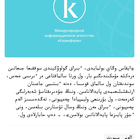
«ايقاس وڭاي بولمايدى، ءبىراق گولوۆكيندى سوققىعا جىعاتىن
ەرەكشە مۇمكىندىگىم بار. ول ورتا سالماقتاعى ەر ءىرىسى ەمەس،
سوندىقتان ول سالماق قوسسا، دەنە ءبىتىمى جاعىنان
ارتىقشىلىعىمدى پايدالانامىن. ونىڭ جۇدىرىقتاسۋ شەبەرلىگى
كەرەمەت، ول بۇرىنعى وليمپيادا چەمپيونى، تەڭدەسسىز الەم
چەمپيونى، ءبىراق مەن ونىڭ وسال تۇستارىن بىلەمىن، ونى
ءجۇز پايىزعا پايدالاناتىن بولامىن»، - دەپ حابارلادى ول.
الەم
سپورت