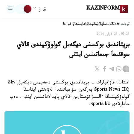
KAZINFORM
ق ز
ترەند:
2026-سايلاۋ
وقيعا
تاعايىنداۋ
اقوردا
09:29, 29 قازان 2016
بريتاندىق بوكسشى ديگەيل گولوۆكيندى قالاي
سوققىعا جىعاتىنىن ايتتى
استانا. قازاقپارات - بريتاندىق بوكسشى دجەيمس ديگەيل Sky
Sports News HQ بەرگەن سۇحباتىندا الەۋەتتى ايقاستا
گولوۆكيننىڭ ءالسىز تۇستارىن قالاي پايدالاناتىنىن ايتتى، دەپ
حابارلادى Sports.kz.