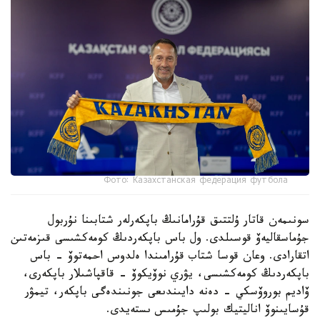
Фото: Казахстанская федерация футбола
سونىمەن قاتار ۇلتتىق قۇرامانىڭ باپكەرلەر شتابىنا نۇربول
جۇماسقاليەۆ قوسىلدى. ول باس باپكەردىڭ كومەكشىسى قىزمەتىن
اتقارادى. وعان قوسا شتاب قۇرامىندا ەلدوس احمەتوۆ - باس
باپكەردىڭ كومەكشىسى، يۋري نوۆيكوۆ - قاقپاشىلار باپكەرى،
ۆاديم بوروۆسكي - دەنە دايىندىعى جونىندەگى باپكەر، تيمۋر
قۇسايىنوۆ اناليتيك بولىپ جۇمىس ىستەيدى.