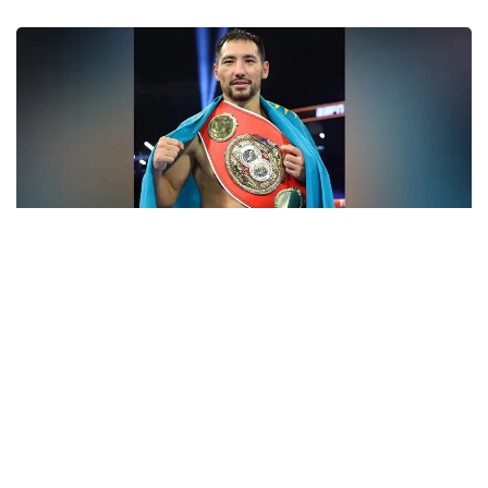
فوتو: Top Rank
- ءبارى قايتا باستالادى. باستامامىز ءساتتى بولعان سياقتى.
قۇرمەتتى جانكۇيەرلەر، قولداۋلارىڭىزعا كوپ راقمەت!
جەرلەستەرىڭىز رەتىندە ماعان ەرەكشە دەمەۋ كورسەتىپ
كەلەسىزدەر. قازىر ۆيزانى كۇتىپ وتىرمىز. ەگەر ءبارى ويداعىداي
بولسا، جاقىن كۇندەرى امەريكاعا اتتانامىز، - دەلىنگەن