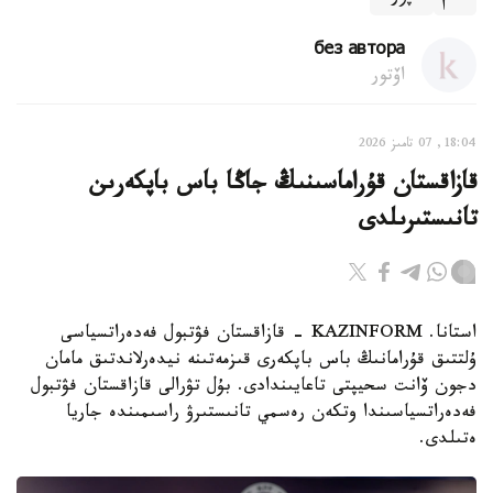
без автора
اۆتور
18:04, 07 تامىز 2026
قازاقستان قۇراماسىنىڭ جاڭا باس باپكەرىن
تانىستىرىلدى
استانا. KAZINFORM - قازاقستان فۋتبول فەدەراتسياسى
ۇلتتىق قۇرامانىڭ باس باپكەرى قىزمەتىنە نيدەرلاندتىق مامان
دجون ۆانت سحيپتى تاعايىندادى. بۇل تۋرالى قازاقستان فۋتبول
فەدەراتسياسىندا وتكەن رەسمي تانىستىرۋ راسىمىندە جاريا
ەتىلدى.