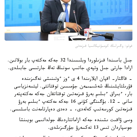
فوتو: وڭىرلىك كوممۋنيكاتسيا قىزمەتى
جىل باسىندا قىزىلوردا وبلىسىندا 32 جەكە مەكتەپ بار بولاتىن.
ارادا جارتى جىل وتپەي جاتىپ سونىڭ تەڭ جارتىسى جابىلدى.
- قاڭتار- اقپان ايلارىندا 4 ى ءوز ءوتىنىشى نەگىزىندە
قۇرىلتايشىنىڭ شەشىمىمەن جۇمىسىن توقتاتتى. ليتسەنزياسى
بار، ءبىراق ءبىلىم بەرۋ قىزمەتىن توقتاتقان جەكە مەكتەپتەر
سانى - 12. بۇگىنگى كۇنى 16 جەكە مەكتەپ ءبىلىم بەرۋ
قىزمەتىن كورسەتىپ كەلەدى، - دەدى دەپارتامەنت باسشىسى.
وسى ۋاقىت ىشىندە جەكە ازاماتتاردىڭ جولدانىمى بويىنشا
جوسپاردان تىس 13 تەكسەرۋ جۇرگىزىلدى.