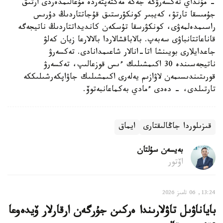
- مۇنداي تەكسەرۋگە جەكە مەكتەپتەردە مۇعالىمدەردى ارتىق
جۇمىسقا تارتۋ، كەيبىر كونكۋرستىق قۇجاتتاردىڭ دۇرىس
راسىمدەلمەۋى، كونكۋرسقا تۇسكەن كانديداتتاردىڭ ناتيجەگە
قاناعاتتانباۋى سەبەپ. بالاباقشالاردا بالالارعا زيان كەلۋ
جاعدايلارى بويىنشا اتا-انالار شاعىمدانادى. تەكسەرۋ
ناتيجەسىندە 30 اكىمشىلىك ءىس قوزعالىپ، تەكسەرۋ
قورىتىندىسىمەن لاۋازىم يەلەرى اكىمشىلىك جاۋاپكەرشىلىككە
تارتىلدى، - دەدى ءمادي بەكماعانبەتوۆ.
قىزىلوردا جاڭالىقتارى
ايماق
بەيسەن سۇلتان
اۆتور
13:24, 06 تامىز 2026
باياناۋىل تاۋلارىندا ەركىن جۇرگەن ارقارلار ۆيدەوعا