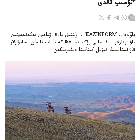
ءتۇسىپ قالدى
پاۆلودار. KAZINFORM - ۇلتتىق پارك اۋماعىن مەكەندەيتىن
تاۋ ارقارلارىنىڭ سانى بۇگىندە 800 گە تاياپ قالعان. جانۋارلار
قازاقستاننىڭ قىزىل كىتابىنا ەنگىزىلگەن.