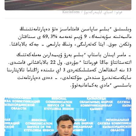
فوتو: اعىباي اياپبەرگەنوۆ / Kazinform
وبلىستىق ءبىلىم ساپاسىن قامتاماسىز ەتۋ دەپارتامەنتىنىڭ
مالىمەتىنە سۇيەنسەك، 9 ۇيىم نەمەسە %69,3 ى سىناقتان
وتكەن جوق. ايتا كەتەرلىگى، ونىڭ بارلىعى - جەكە بالاباقشا.
- مامىر ايىنان باستاپ ءبىلىم بەرۋ ۇيىمدارىن مەملەكەتتىك
اتتەستاتتاۋ جاڭا فورماتتا ءجۇردى. ول 22 بالاباقشانى قامتىدى.
13 ىنە انىقتالعان كەمشىلىكتەردى 3 اي ىشىندە زاڭناما تالاپتارىنا
سايكەستەندىرۋ مىندەتى جۇكتەلدى، - دەدى دەپارتامەنت
باسشىسى ءمادي بەكماعانبەتوۆ.