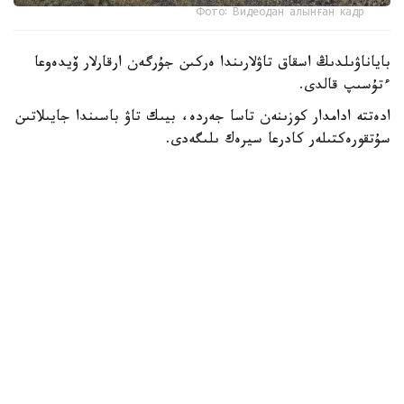
Фото: Видеодан алынған кадр
باياناۋىلدىڭ اسقاق تاۋلارىندا ەركىن جۇرگەن ارقارلار ۆيدەوعا
ءتۇسىپ قالدى.
ادەتتە ادامدار كوزىنەن تاسا جەردە، بيىك تاۋ باسىندا جايىلاتىن
سۇتقورەكتىلەر كادرعا سيرەك ىلىگەدى.
- سوڭعى ساناقتار بويىنشا، ۇلتتىق پاركتىڭ اۋماعىندا بۇل
جانۋاردىڭ 781 ءى ءجۇر. ولار ۇنەمى تاۋلى ايماقتى مەكەندەپ،
ۇشار باستارىندا جايىلادى. قاراشا-قازان ايلارىندا كۇيەككە
تۇسەدى. سول كەزدە قۇلجاسى مەن ۇرعاشىسى بىرگە جايىلادى.
ودان كەيىنگى ۋاقىتتا قۇلجالارى بولەك جۇرەدى،-دەپ حابارلادى
ۇلتتىق پاركتەن.
كوبەيىپ كەلە جاتقان ارقاردىڭ نەگىزگى قورەگى - جۋسان،
قياق، بيدايىق سياقتى شوپتەر. قىستا بۇتانى دا تالعاجاۋ ەتەدى.
ارقارلار ادەتتە تاڭ اتا، سوسىن كەشكى ۋاقىتتا جايىلادى.
بۇگىندە باياناۋىل ۇلتتىق پاركىندە سۇتقورەكتىلەردىڭ 45 ءتۇرى