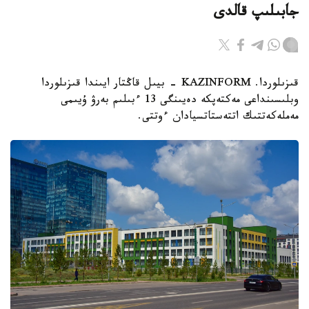
جابىلىپ قالدى
قىزىلوردا. KAZINFORM - بيىل قاڭتار ايىندا قىزىلوردا
وبلىسىنداعى مەكتەپكە دەيىنگى 13 ءبىلىم بەرۋ ۇيىمى
مەملەكەتتىك اتتەستاتسيادان ءوتتى.