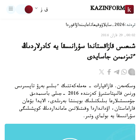
KAZINFORM
ق ز
ترەند:
2026-سايلاۋ
وقيعا
تاعايىنداۋ
اقوردا
00:02, 29 قازان 2016
شىعىس قازاقستاندا سۇرانىسقا يە كادرلاردىڭ
ءتىزىمىن جاسايدى
وسكەمەن. قازاقپارات - مەملەكەتتىك ءبىلىم بەرۋ تاپسىرىس
ورنىن قالىپتاستىرۋ كەزىندە 2016 -جىلى باسىمدىق
جۇمىسشىلارعا بىلىكتىلىك بويىنشا بەرىلدى، الايدا بۇعان
قاراماستان، اۋدانداردا وقىتىلاتىن مامانداردىڭ كوپشىلىگى
سۇرانىسقا يە بولماي وتىر.