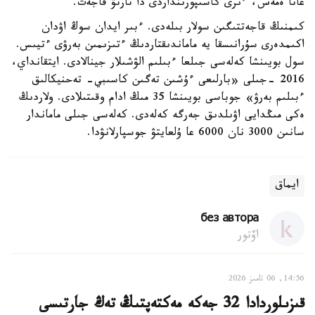
عانا ەمەس، ءىرى كاسىپورىنداردى دا تارتۋ قاجەت.
كىمنىڭ قاجەتتىگىن سولار بىلەدى. ءبىر ايدان سوڭ اۋدان
اكىمدەرى سۇرانىسقا يە ماماندىقتاردىڭ ءتىزىمىن بەرۋى ءتيىس.
سول بويىنشا كەلەسى جىلعا ءبىلىم الۋشىلار جينالادى. ايتقانداي،
2016 -جىلى «بارلىعى ءۇشىن تەگىن كاسىبي- تەحنيكالىق
ءبىلىم بەرۋ» جوباسى بويىنشا 35 مىڭ ادام وقىتىلادى. ولاردىڭ
ەكى مىڭدايى اۋىلدىق جەرگە كەلەدى. كەلەسى جىلى ماماندار
سانىن 3000 نان 6000 عا ۇلعايتۋ جوسپارلانۋدا.
ايماق
без автора
اۆتور
14:56, 06 تامىز 2026
قىزىلوردادا 32 جەكە مەكتەپتىڭ تەڭ جارتىسى