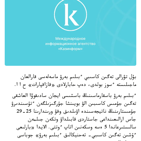
بۇل تۋرالى تەگىن كاسىبي ءبىلىم بەرۋ ماسەلەسى قارالعان
ماجىلىستە ءسوز بولدى، دەپ حابارلادى «قازاقپارات» ح ا ا.
ءبىلىم بەرۋ باسقارماسىنىڭ باسشىسى ايجان سادىقوۆا العاشقى
تەگىن جۇمىس كاسىبىن الۋ بويىنشا جۇرگىزىلگەن ءتۇسىندىرۋ
جۇمىستارىنىڭ ناتيجەسىندە اۋىلدىق وقۋ ورىندارىنا 25-29
جاس ارالىعىنداعى جاستاردى قابىلداۋ وتكەن جىلمەن
سالىستىرعاندا 5 ەسە وسكەنىن اتاپ ءوتتى. الايدا «بارلىعى
ءۇشىن تەگىن كاسىبي- تەحنيكالىق ءبىلىم بەرۋ» جوباسى