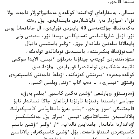
سىنعا قالدى.
مىسالى، بەسقاراعاي اۋدانىندا كوللەدج مەحانيزاتورلار قاجەت بولا
تۇرا، اسپازدار مەن داياشىلاردى دايىندايدى. بۇل رەتتە
مەكەمەنىڭ جۇكتەمەسى 40 پايىزدى قۇرايدى، ال جاتاقحانا بوس
تۇر. اۋىل شارۋاشىلىعى تەحنيكاسى بوسقا تۇر، سەبەبى ونى
پايدالانا بىلەتىن ماماندار جوق. ءوڭىر باسشىسى دانيال
احمەتوۆتىڭ پىكىرىنشە، باسىمدىق نومانالدى تولەمگە،
ستۋدەنتتەردى كوپتەپ جيناۋعا بەرىلۋى ءتيىس. الايدا سوڭعى
ناتيجە ەنشكىمدى تولعاندىرا قويمايدى. «اۋداندىق
كوللەدجدەردە ءبىرىنشى كەزەكتە، اۋىلعا قاجەتتى كاسىپتەردى
وقىتۋى ءتيىس»، - دەپ اتاپ ءوتتى وبلىس اكىمى.
ۆەدومستۆو «بارلىعى ءۇشىن تەگىن كاسىبي ءبىلىم بەرۋ»
جوباسى اياسىندا وقىتۋعا تارتۋعا ارنالعان جاڭا نىساندار تابۋ
قاجەتتىگى ءسوز بولدى. ءبىلىم بەرۋ باسقارماسى كاسىپكەرلىك
پالاتاسىمەن ىنتىماقتاسۋى ءتيىس. ءبىراق بۇل جەتكىلىكسىز.
اۋدانداردا ماماندار جاعدايىن تالداپ، ءار ءوڭىر ءۇشىن باسىم
كاسىپتەردى انىقتاۋ قاجەت. بۇل ءۇشىن كاسىپكەرلەر پالاتاسىن