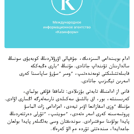
ادام بويىنداعى السىزدىك، جۇقپالى اۋرۋلاردىڭ كوبەيۋى سونىڭ
سالدارىنان تۋىنداپ جاتادى. مۇنىڭ ءبارى ەڭبەككە
قابىلەتتىلىكتى تومەندەتىپ، ءومىر ءسۇرۋ ساپاسىنا كەرى
اسەرىن تيگىزىپ جاتادى.
قانى از ادامنىڭ تابەتى بۇزىلادى: تاماققا قۇلقى بولماي،
كەرىسىنشە، بور، اق بالشىق سەكىلدى نارسەلەرگە اڭسارى اۋادى.
مۇنىڭ ءوزى اسقازانعا اۋىر تيەدى، اعزاداعى زات الماسۋ
پروتسەسىنە كەرى اسەر ەتەدى، ءسويتىپ، ءتۇرلى دەرتتەردىڭ
پايدا بولۋىنا سوقتىرادى. سوندىقتان وسى بەلگىلەر پايدا بولعان
جاعدايدا، مىندەتتى تۇردە ەم الۋ كەرەك.