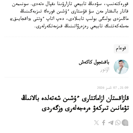
قورەكتەنىپ، سۋدىڭ تابيعي تازارۋىنا ىقپال ەتەدى. سونىمەن
قاتار بالىقتار مەن سۋ قۇستارى ءۇشىن قورەك تىزبەگىنىڭ
ماڭىزدى بولىگى بولىپ تابىلادى، دەپ اتاپ ءوتتى «اقجايىق»
مەملەكەتتىك تابيعي رەزەرۆاتىنىڭ قىزمەتكەرلەرى.
قوعام
باقىتجول كاكەش
اۆتور
21:09, 07 تامىز 2026
قازاقستان ازاماتتارى ءۇشىن شەتەلدە بالانىڭ
تۋعانىن تىركەۋ ەرەجەلەرى وزگەردى