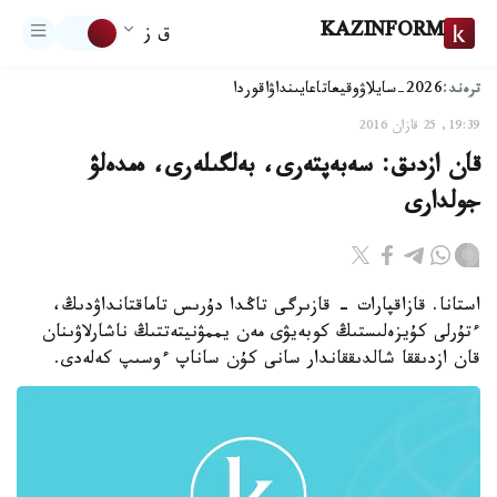
KAZINFORM
ق ز
ترەند:
2026-سايلاۋ
وقيعا
تاعايىنداۋ
اقوردا
19:39, 25 قازان 2016
قان ازدىق: سەبەپتەرى، بەلگىلەرى، ەمدەلۋ
جولدارى
استانا. قازاقپارات - قازىرگى تاڭدا دۇرىس تاماقتانداۋدىڭ،
ءتۇرلى كۇيزەلىستىڭ كوبەيۋى مەن يممۋنيتەتتىڭ ناشارلاۋىنان
قان ازدىققا شالدىققاندار سانى كۇن ساناپ ءوسىپ كەلەدى.