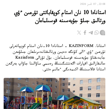
22:08, 07 تامىز 2026
استانادا 10 نان استام كوپقاباتتى تۇرعىن ءۇي
ورتالىق جىلۋ جۇيەسىنە قوسىلماعان
استانا. KAZINFORM - استانادا 10-نان استام كوپپاتەرلى
تۇرعىن ءۇي ءالى كۇنگە دەيىن ورتالىقتاندىرىلعان جىلۋمەن
جابدىقتاۋ جۇيەسىنە قوسىلماعان. بۇل تۋرالى Kazinform
حالىقارالىق اقپارات اگەنتتىگىنىڭ رەسمي ساۋالىنا جاۋاپ بەرگەن
استانا قالاسىنىڭ اكىمدىگى ءمالىم ەتتى.