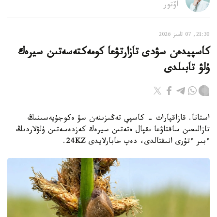
اۆتور
21:30, 07 تامىز 2026
كاسپيدەن سۋدى تازارتۋعا كومەكتەسەتىن سيرەك
ۇلۋ تابىلدى
استانا. قازاقپارات - كاسپي تەڭىزىنەن سۋ ەكوجۇيەسىنىڭ
تازالىعىن ساقتاۋعا ىقپال ەتەتىن سيرەك كەزدەسەتىن ۇلۋلاردىڭ
ءبىر ءتۇرى انىقتالدى، دەپ حابارلايدى 24KZ.