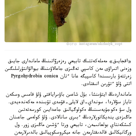
Фото: instagaram/akzhaiyk_oopt
«اقجايىق» مەملەكەتتىك تابيعي رەزەرۆاتىنىڭ ماماندارى جايىق
وزەنى اتىراۋى مەن كاسپي تەڭىزى جاعالاۋىنىڭ بيوالۋانتۇرلىلىگىن
زەرتتەۋ بارىسىندا كاسپيگە عانا ءتان Pyrgohydrobia conica
اتتى ۇلۋ ءتۇرىن انىقتادى.
مامانداردىڭ ايتۋىنشا، بۇل شاعىن باۋىراياقتى ۇلۋ قامىس وسكەن
تاياز سۋلاردا، سونداي-اق لايلى-قۇمدى تۇبىندە مەكەندەيدى.
ول سۋ ەكوجۇيەسىنىڭ ەكولوگيالىق جاعدايىن كورسەتەتىن
ماڭىزدى ينديكاتورلاردىڭ ءبىرى سانالادى. ۇلۋ كولەمى جاعىنان
كىشكەنتاي بولعانىمەن، تابيعي ورتا ءۇشىن ماڭىزى زور. ول
ورگانيكالىق قالدىقتارمەن جانە ميكروسكوپيالىق بالدىرلارمەن