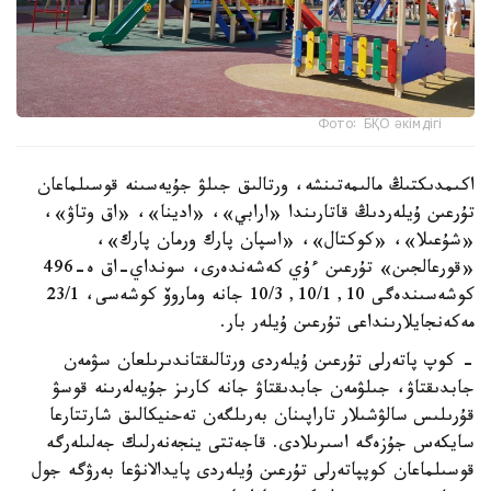
Фото: БҚО әкімдігі
اكىمدىكتىڭ مالىمەتىنشە، ورتالىق جىلۋ جۇيەسىنە قوسىلماعان
تۇرعىن ۇيلەردىڭ قاتارىندا «ارابي»، «ادينا»، «اق وتاۋ»،
«شۇعىلا»، «كوكتال»، «اسپان پارك ورمان پارك»،
«قورعالجىن» تۇرعىن ءۇي كەشەندەرى، سونداي-اق ە-496
كوشەسىندەگى 10, 10/1, 10/3 جانە وماروۆ كوشەسى، 23/1
مەكەنجايلارىنداعى تۇرعىن ۇيلەر بار.
- كوپ پاتەرلى تۇرعىن ۇيلەردى ورتالىقتاندىرىلعان سۋمەن
جابدىقتاۋ، جىلۋمەن جابدىقتاۋ جانە كارىز جۇيەلەرىنە قوسۋ
قۇرىلىس سالۋشىلار تاراپىنان بەرىلگەن تەحنيكالىق شارتتارعا
سايكەس جۇزەگە اسىرىلادى. قاجەتتى ينجەنەرلىك جەلىلەرگە
قوسىلماعان كوپپاتەرلى تۇرعىن ۇيلەردى پايدالانۋعا بەرۋگە جول