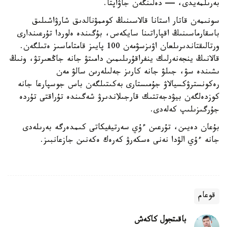
بەرىلمەيدى، — دەلىنگەن جاۋاپتا.
سونىمەن قاتار استانا قالاسىنىڭ كوممۋنالدىق شارۋاشىلىق
باسقارماسىنىڭ اقپاراتىنا سايكەس، بۇگىندە ەلوردا تۇرعىندارى
ورتالىقتاندىرىلعان اۋىزسۋمەن 100 پايىز قامتاماسىز ەتىلگەن.
قالانىڭ ينجەنەرلىك ينفراقۇرىلىمىن دامىتۋ جانە جاڭعىرتۋ، ونىڭ
ىشىندە سۋ، جىلۋ جانە كارىز جەلىلەرىن سالۋ مەن
رەكونسترۋكسيالاۋ جۇمىستارى بەكىتىلگەن باس جوسپارعا جانە
كوزدەلگەن بيۋدجەتتىك قارجىلاندىرۋ شەگىندە تۇراقتى تۇردە
جۇرگىزىلىپ كەلەدى.
بۇعان دەيىن، تۇرعىن ءۇي سەرتيفيكاتى كىمدەرگە بەرىلەدى
جانە ءۇي الۋدا نەنى ەسكەرۋ كەرەك ەكەنىن جازعانبىز.
قوعام
باقىتجول كاكەش