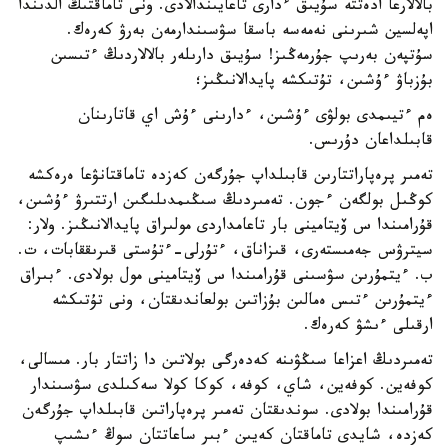
بالالارعا ادەتتە سۇيىق ءدارى تاعايىندالادى. ونى تاماقتىڭ الدىندا
اپەلسين شىرىنى نەمەسە باسقا سۋسىندارمەن بەرۋ كەرەك.
سۇتپەن بەرىپ جۇرمەڭىز! سۇيىق دارىلەر بالالاردىڭ ءتىسىن
بۇزباۋ ءۇشىن، تۇتىكشە پايدالانىڭىز؛
ەم ءتيىمدى بولۋى ءۇشىن، ءدارىنى ءۇش اي قاتارىنان
قابىلداعان دۇرىس.
تەمىر پرەپاراتتارىن قابىلداپ جۇرگەن كەزدە تاماقتانۋعا ەرەكشە
كوڭىل بولگەن ءجون. تەمىردىڭ سىڭىمدىلىگىن ارتتىرۋ ءۇشىن،
قۇرامىندا س ۆيتامينى بار تاعامداردى مولىراق پايدالانىڭىز. ولار:
سيترۋس جەمىستەرى، قىزاناق، ءتۇرلى-ءتۇستى قىرىققابات، ت.
ب. ءيتمۇرىن سۋسىنى قۇرامىندا س ۆيتامينى مول بولادى. ءبىراق
ءيتمۇرىن ءتىس ەمالىن بۇزاتىن بولعاندىقتان، ونى تۇتىكشە
ارقىلى ءىشۋ كەرەك.
تەمىردىڭ اعزاعا سىڭۋىنە كەدەرگى بولاتىن دا زاتتار بار. مىسالى،
كوفەين. كوفەين، شاي، كوفە، كوكا كولا سەكىلدى سۋسىندار
قۇرامىندا بولادى. سوندىقتان تەمىر پرەپاراتىن قابىلداپ جۇرگەن
كەزدە، شايدى تاماقتان كەيىن ءبىر ساعاتتان سوڭ ءىشىپ