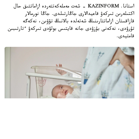
استانا. KAZINFORM - شەت مەملەكەتتەردە ازاماتتىق حال
اكتىلەرىن تىركەۋ قاعيدالارى جاڭارتىلدى. جاڭا نورمالار
قازاقستان ازاماتتارىنىڭ شەتەلدە بالانىڭ تۋۋىن، نەكەگە
تۇرۋدى، نەكەنى بۇزۋدى جانە قايتىس بولۋدى تىركەۋ ءتارتىبىن
قامتيدى.
Фото: pexels.com