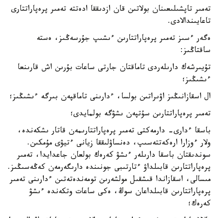
تەمىر تاپشىلىعىنان بولاتىن قان ازدىققا ادەتتە تەمىر پرەپاراتتارى
تاعايىندالادى.
ەگەر ءسىز تەمىر پرەپاراتتارىن ءىشىپ جۇرسەڭىز، ەستە
ساقتاڭىز:
تۇيىرشەك دارىلەردى تاماقتان جارتى ساعات بۇرىن اش قارىنعا
ءىشىڭىز؛
ال اسقازانىڭىز اۋىراتىن بولسا، ءدارىنى تاماقپەن بىرگە ءىشىڭىز؛
تەمىر پرەپاراتتارىن سۇتپەن ىشۋگە بولمايدى؛
باسقا ءدارى- دارمەكتى تەمىر پرەپاراتتارىمەن قاتار ىشكەندە،
ولار ءوزارا ارەكەتتەسىپ، دەنساۋلىققا زيانى ءتيۋى مۇمكىن.
سوندىقتان باسقا دارىلەر ءىشۋ كەرەك بولعان جاعدايدا، تەمىر
پرەپاراتتارىن قابىلداۋ ءتارتىبى جونىندە دارىگەرمەن كەڭەسىڭىز.
مىسالى، اسقازاندا قىشقىل مولشەرىن تومەندەتەتىن ءدارىنى تەمىر
پرەپاراتتارىن قابىلداعان سوڭ، ەكى ساعات وتكەندە ءىشۋ
كەرەك؛