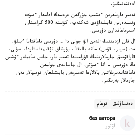
ادەتتەنىڭىز.
تەمىر دارىلەرىن ءىشىپ جۇرگەن ەرەسەك ادامدار ءسۇت
ونىمدەرىن قابىلداۋدى شەكتەپ، كۇنىنە 500 گراممنان
اسىرماعاندارى دۇرىس.
ال قان ازدىقتىڭ الدىن الۋ جولى دا - دۇرىس تاماقتانا ءبىلۋ.
ەت (سيىر، قۇس) جانە بالىقتا، بۇرشاق تۇقىمداستاردا، سۇلى،
قاراقۇمىق جارمالارىنىڭ قۇرامىندا تەمىر بار. جاس سابيلەر ءۇشىن
ەڭ دۇرىسى - انا ءسۇتى. ال جاساندى جولمەن
تاماقتاندىرىلاتىن بالالارعا تەمىرمەن بايىتىلعان قوسپالار مەن
جارمالار بەرىڭىز.
دەنساۋلىق
قوعام
без автора
اۆتور