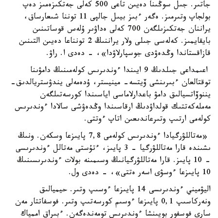
جاتىر. جىل سوڭىنا دەيىن تاعى 500 كەلى جەتكىزەمىز دەپ
بولجاپ وتىرمىز. ەگەر ءبىز بيىل جالپى 11 توننا شىعارساق،
يراننان جەتكىزىلگەن 700 كەلى ەداۋىر ۇلەس قوساتىنىن
بايقايمىز. كەلەسى جىلى ولار يراننىڭ 2 تونناعا دەيىن التىنىن
قازاقستاندا وڭدەۋدى جوسپارلاۋدا»، - دەدى ا. راۋ.
اعىمداعى جىلدىڭ 9 ايىندا ءوندىرىس كولەمىنىڭ دامۋىنا
توقتالعان ءبىرىنشى ۆيتسە- مينيستر، ۇدەمەلى يندۋستريالدىق-
يننوۆاتسيالىق دامۋ باعدارلاماسى اياسىندا كورسەتىلگەن
مەملەكەتتىك قولداۋدىڭ ارقاسىندا وڭدەۋشى سالادا ءوندىرىس
كولەمى ارتىپ وتىرعاندىعىن اتاپ ءوتتى.
«مەتاللۋرگيادا ءوندىرىس كولەمى 7,8 پايىزعا وسكەن. ونىڭ
ىشىندە قارا مەتاللۋرگيا - 3 پايىز، ءتۇستى مەتالل ءوندىرىسى
- 10 پايىز. قارا مەتاللۋرگيانىڭ وسىمىنە بولات ءوندىرىسىنىڭ
10 پايىزعا ءوسۋى اسەر ەتتى»، - دەدى ول.
اليۋميني ءوندىرىسى 14 پايىزعا ءوسىپ وتىر. حيميالىق
ونەركاسىپ 0,1 پايىزعا ءوسىم كورسەتىپ وتىر. فوسفاتتار مەن
سارى فوسفور بويىنشا ءوندىرىس تومەندەگەن. ءبىراق اممياك