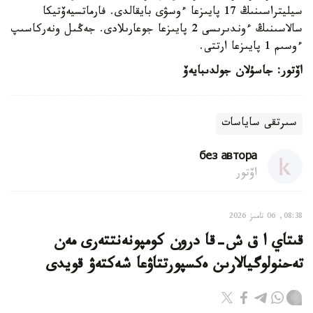
سيليتراسىنىڭ 17 پايىزعا ءوسۋى بايقالدى. فارماتسيەۆتيكا
سالاسىنىڭ ءوندىرىسى 2 پايىزعا جوعارىلادى. جەڭىل ونەركاسىپ
ءوسىم 1 پايىزعا ارتتى.
اۆتور: جاسۇلان جولدىبايەۆ
سىرتقى ساياسات
без автора
اۆتور
08:38, 06 تامىز 2026
قىتاي ا ق ش-قا درون كومپونەنتتەرى مەن
تەحنولوگيالارىن ەكسپورتتاۋعا شەكتەۋ قويدى