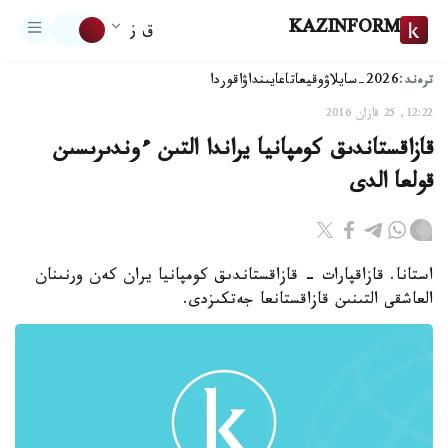
KAZINFORM
ق ز
ترەند:
2026-سايلاۋ
وقيعا
تاعايىنداۋ
اقوردا
12:22, 25 قازان 2016
قازاقستاندىق كومپانيا يراندا التىن ءوندىرىسىن
قولعا الدى
استانا. قازاقپارات - قازاقستاندىق كومپانيا يران كەن ورنىنان
العاشقى التىنىن قازاقستانعا جەتكىزدى.