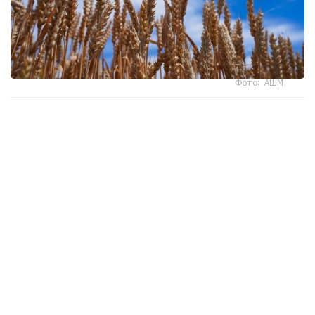
Фото: АШМ
- ءوندىرىس پەن قايتا وڭدەۋ كولەمىنىڭ ءوسۋى ەكسپورتتى
كەزەڭ-كەزەڭىمەن ۇلعايتۋعا مۇمكىندىك بەرۋدە. 2025
-جىلدىڭ قورىتىندىسى بويىنشا اگروونەركاسىپتىك كەشەن
ونىمدەرىنىڭ ەكسپورتى %37 عا ءوسىپ، 7 ميلليارد ا ق ش
دوللارىنا جەتتى. ونىڭ جارتىسىنان استامىن قايتا وڭدەلگەن
ءونىم قۇرايدى. وڭ ديناميكا وسى جىلى دا ساقتالۋدا، بۇل رەتتە
اوك ونىمدەرىنىڭ سىرتقى ساۋداسى العاش رەت شامامەن 500
ميلليون ا ق ش دوللارى كولەمىندە وڭ ساۋدا سالدوسىن
قالىپتاستىردى، - دەدى ا. سۇلتانوۆ.
ونىڭ ايتۋىنشا، فيتوسانيتاريالىق قىزمەت جۇمىسىنىڭ ماڭىزدى
ناتيجەلەرىنىڭ ءبىرى - قىتايعا جەمدىك ۇن ەكسپورتىن كەڭەيتۋ