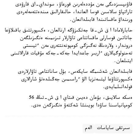
قاۋىپسىزدىگى مەن مۇددەلەرىن قورعاۋ، سونداي-اق قارۋدى
تاراتپاۋ سالاسىن قوسا العاندا، حالىقارالىق مىندەتتەمەلەردى
ورىنداۋ ماقساتىندا قابىلدانعان.
حابارلامادا ا ق ش-قا جەتكىزۋگە ارنالعان، ەكسپورتتىق باقىلاۋعا
جاتاتىن قوسارلى ماقساتتاعى تاۋارلار تىزىمىنە ەنگىزىلگەن
دروندار، ولاردىڭ نەگىزگى كومپونەنتتەرى مەن ءتيىستى
تەحنولوگيالارى ءاربىر جاعدايدا جەكە-جەكە مۇقيات قارالاتىنى
ايتىلعان.
قابىلدانعان شەشىمگە سايكەس، بۇل ساناتتاعى تاۋارلاردى
ەكسپورتتاۋعا ليتسەنزيا الۋ ءراسىمىن جەڭىلدەتۋ شارالارى
قولدانىلمايدى.
ەسكە سالايىق، بۇعان دەيىن قىتاي ا ق ش-تىڭ 56
كومپانياسىنا ساۋدا بويىنشا شەكتەۋ ەنگىزگەن ەدى.
سىرتقى ساياسات
الەم