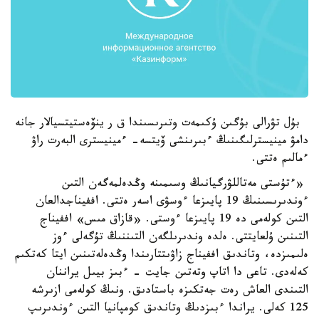
بۇل تۋرالى بۇگىن ۇكىمەت وتىرىسىندا ق ر ينۆەستيتسيالار جانە
دامۋ مينيسترلىگىنىڭ ءبىرىنشى ۆيتسە- ءمينيسترى البەرت راۋ
ءمالىم ەتتى.
«ءتۇستى مەتاللۋرگيانىڭ وسىمىنە وڭدەلمەگەن التىن
ءوندىرىسىنىڭ 19 پايىزعا ءوسۋى اسەر ەتتى. اففيناجدالعان
التىن كولەمى دە 19 پايىزعا ءوستى. «قازاق مىس» اففيناج
التىنىن ۇلعايتتى. ەلدە وندىرىلگەن التىننىڭ تۇگەلى ءوز
ەلىمىزدە، وتاندىق اففيناج زاۋىتتارىندا وڭدەلەتىنىن ايتا كەتكىم
كەلەدى. تاعى دا اتاپ وتەتىن جايت - ءبىز بيىل يراننان
التىندى العاش رەت جەتكىزە باستادىق. ونىڭ كولەمى ازىرشە
125 كەلى. يراندا ءبىزدىڭ وتاندىق كومپانيا التىن ءوندىرىپ