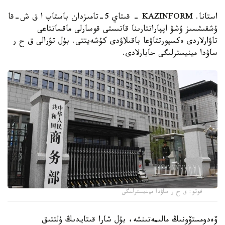
استانا. KAZINFORM - قىتاي 5-تامىزدان باستاپ ا ق ش-قا
ۇشقىشسىز ۇشۋ اپپاراتتارىنا قاتىستى قوسارلى ماقساتتاعى
تاۋارلاردى ەكسپورتتاۋعا باقىلاۋدى كۇشەيتتى. بۇل تۋرالى ق ح ر
ساۋدا مينيسترلىگى حابارلادى.
فوتو: ق ح ر ساۋدا مينيسترلىگى
ۆەدومستۆونىڭ مالىمەتىنشە، بۇل شارا قىتايدىڭ ۇلتتىق