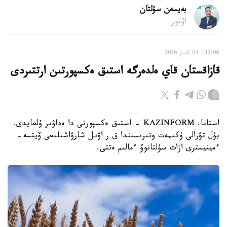
بەيسەن سۇلتان
اۆتور
13:06, 04 تامىز 2026
قازاقستان قاي ەلدەرگە استىق ەكسپورتىن ارتتىردى
استانا. KAZINFORM - استىق ەكسپورتى دا ەداۋىر ۇلعايدى.
بۇل تۋرالى ۇكىمەت وتىرىسىندا ق ر اۋىل شارۋاشىلىعى ۆيتسە-
ءمينيسترى ازات سۇلتانوۆ ءمالىم ەتتى.