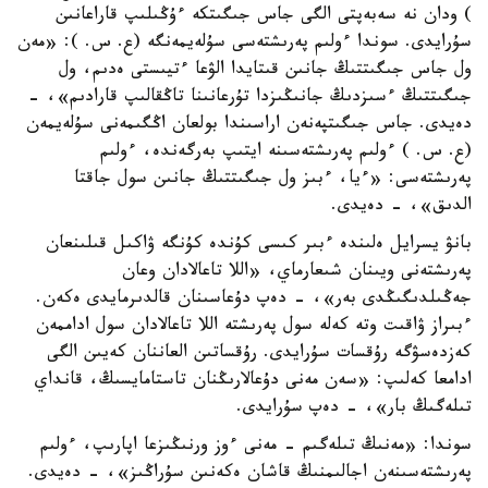
) ودان نە سەبەپتى الگى جاس جىگىتكە ءۇڭىلىپ قاراعانىن
سۇرايدى. سوندا ءولىم پەرىشتەسى سۇلەيمەنگە (ع. س. ): «مەن
ول جاس جىگىتتىڭ جانىن قىتايدا الۋعا ءتيىستى ەدىم، ول
جىگىتتىڭ ءسىزدىڭ جانىڭىزدا تۇرعانىنا تاڭقالىپ قارادىم»، -
دەيدى. جاس جىگىتپەنەن اراسىندا بولعان اڭگىمەنى سۇلەيمەن
(ع. س. ) ءولىم پەرىشتەسىنە ايتىپ بەرگەندە، ءولىم
پەرىشتەسى: «ءيا، ءبىز ول جىگىتتىڭ جانىن سول جاقتا
الدىق»، - دەيدى.
بانۋ يسرايل ەلىندە ءبىر كىسى كۇندە كۇنگە ۋاكىل قىلىنعان
پەرىشتەنى ويىنان شىعارماي، «اللا تاعالادان وعان
جەڭىلدىگىڭدى بەر»، - دەپ دۇعاسىنان قالدىرمايدى ەكەن.
ءبىراز ۋاقىت وتە كەلە سول پەرىشتە اللا تاعالادان سول اداممەن
كەزدەسۋگە رۇقسات سۇرايدى. رۇقساتىن العاننان كەيىن الگى
ادامعا كەلىپ: «سەن مەنى دۇعالارىڭنان تاستامايسىڭ، قانداي
تىلەگىڭ بار»، - دەپ سۇرايدى.
سوندا: «مەنىڭ تىلەگىم - مەنى ءوز ورنىڭىزعا اپارىپ، ءولىم
پەرىشتەسىنەن اجالىمنىڭ قاشان ەكەنىن سۇراڭىز»، - دەيدى.