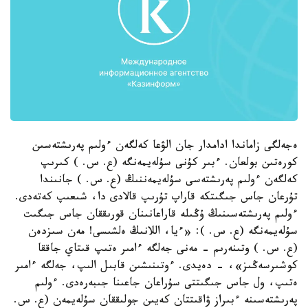
ەجەلگى زاماندا ادامدار جان الۋعا كەلگەن ءولىم پەرىشتەسىن
كورەتىن بولعان. ءبىر كۇنى سۇلەيمەنگە (ع. س. ) كىرىپ
كەلگەن ءولىم پەرىشتەسى سۇلەيمەننىڭ (ع. س. ) جانىندا
تۇرعان جاس جىگىتكە قاراپ تۇرىپ قالادى دا، شىعىپ كەتەدى.
ءولىم پەرىشتەسىنىڭ ۇڭىلە قاراعانىنان قورىققان جاس جىگىت
سۇلەيمەنگە (ع. س. ): «ءيا، اللانىڭ ەلشىسى! مەن سىزدەن
(ع. س. ) وتىنەرىم - مەنى جەلگە ءامىر ەتىپ قىتاي جاققا
كوشىرسەڭىز»، - دەيدى. ءوتىنىشىن قابىل الىپ، جەلگە ءامىر
ەتىپ، ول جاس جىگىتتى سۇراعان جاعىنا جىبەرەدى. ءولىم
پەرىشتەسىنە ءبىراز ۋاقىتتان كەيىن جولىققان سۇلەيمەن (ع. س.