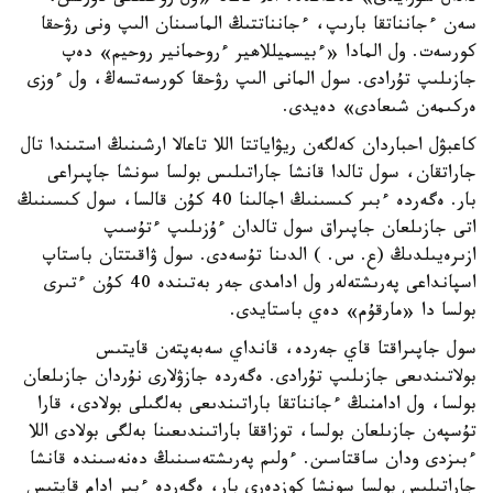
سەن ءجانناتقا بارىپ، ءجانناتتىڭ الماسىنان الىپ ونى رۋحقا
كورسەت. ول المادا «ءبيسميللاھير ءروحمانير روحيم» دەپ
جازىلىپ تۇرادى. سول المانى الىپ رۋحقا كورسەتسەڭ، ول ءوزى
ەركىمەن شىعادى» دەيدى.
كاعبۋل احباردان كەلگەن ريۋاياتتا اللا تاعالا ارشىنىڭ استىندا تال
جاراتقان، سول تالدا قانشا جاراتىلىس بولسا سونشا جاپىراعى
بار. ەگەردە ءبىر كىسىنىڭ اجالىنا 40 كۇن قالسا، سول كىسىنىڭ
اتى جازىلعان جاپىراق سول تالدان ءۇزىلىپ ءتۇسىپ
ازىرەيىلدىڭ (ع. س. ) الدىنا تۇسەدى. سول ۋاقىتتان باستاپ
اسپانداعى پەرىشتەلەر ول ادامدى جەر بەتىندە 40 كۇن ءتىرى
بولسا دا «مارقۇم» دەي باستايدى.
سول جاپىراقتا قاي جەردە، قانداي سەبەپتەن قايتىس
بولاتىندىعى جازىلىپ تۇرادى. ەگەردە جازۋلارى نۇردان جازىلعان
بولسا، ول ادامنىڭ ءجانناتقا باراتىندىعى بەلگىلى بولادى، قارا
تۇسپەن جازىلعان بولسا، توزاققا باراتىندىعىنا بەلگى بولادى اللا
ءبىزدى ودان ساقتاسىن. ءولىم پەرىشتەسىنىڭ دەنەسىندە قانشا
جاراتىلىس بولسا سونشا كوزدەرى بار، ەگەردە ءبىر ادام قايتىس