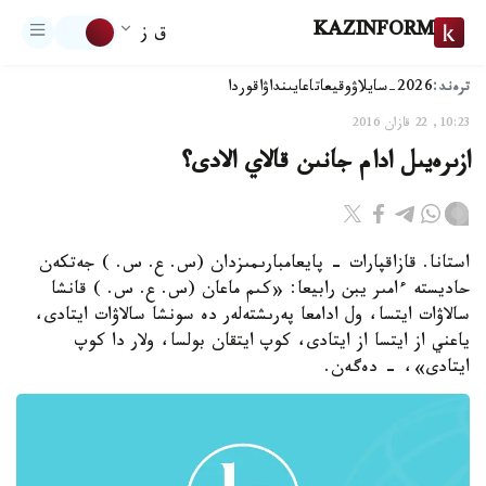
KAZINFORM
ق ز
ترەند:
2026-سايلاۋ
وقيعا
تاعايىنداۋ
اقوردا
10:23, 22 قازان 2016
ازىرەيىل ادام جانىن قالاي الادى؟
استانا. قازاقپارات - پايعامبارىمىزدان (س. ع. س. ) جەتكەن
حاديستە ءامىر يبن رابيعا: «كىم ماعان (س. ع. س. ) قانشا
سالاۋات ايتسا، ول ادامعا پەرىشتەلەر دە سونشا سالاۋات ايتادى،
ياعني از ايتسا از ايتادى، كوپ ايتقان بولسا، ولار دا كوپ
ايتادى»، - دەگەن.