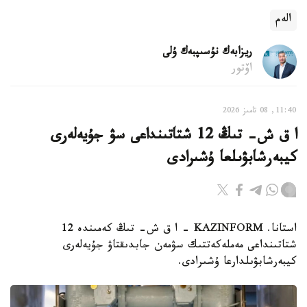
الەم
ريزابەك نۇسىپبەك ۇلى
اۆتور
11:40, 08 تامىز 2026
ا ق ش- تىڭ 12 شتاتىنداعى سۋ جۇيەلەرى
كيبەرشابۋىلعا ۇشىرادى
استانا. KAZINFORM – ا ق ش- تىڭ كەمىندە 12
شتاتىنداعى مەملەكەتتىك سۋمەن جابدىقتاۋ جۇيەلەرى
كيبەرشابۋىلدارعا ۇشىرادى.