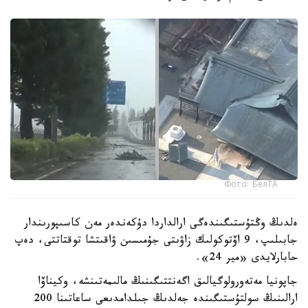
Фото: БелТА
ەلدىڭ وڭتۇستىگىندەگى ارالداردا دۇكەندەر مەن كاسىپورىندار
جابىلىپ، 9 اۆتوكولىك زاۋىتى جۇمىسىن ۋاقىتشا توقتاتتى، دەپ
حابارلايدى «مير 24».
جاپونيا مەتەورولوگيالىق اگەنتتىگىنىڭ مالىمەتىنشە، وكيناۆا
ارالىنىڭ سولتۇستىگىندە جەلدىڭ جىلدامدىعى ساعاتىنا 200