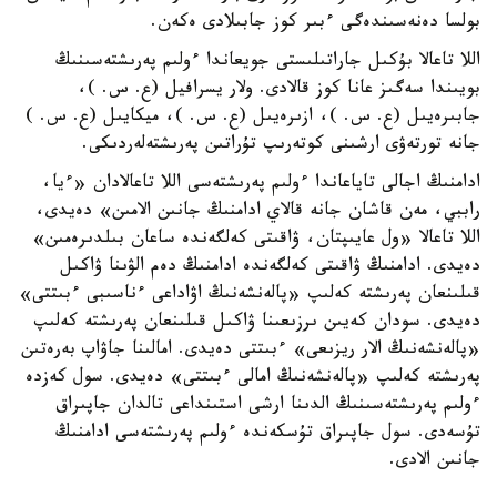
بولسا دەنەسىندەگى ءبىر كوز جابىلادى ەكەن.
اللا تاعالا بۇكىل جاراتىلىستى جويعاندا ءولىم پەرىشتەسىنىڭ
بويىندا سەگىز عانا كوز قالادى. ولار يسرافيل (ع. س. )،
جابىرەيىل (ع. س. )، ازىرەيىل (ع. س. )، ميكايىل (ع. س. )
جانە تورتەۋى ارشىنى كوتەرىپ تۇراتىن پەرىشتەلەردىكى.
ادامنىڭ اجالى تاياعاندا ءولىم پەرىشتەسى اللا تاعالادان «ءيا،
راببي، مەن قاشان جانە قالاي ادامنىڭ جانىن الامىن» دەيدى،
اللا تاعالا «ول عايىپتان، ۋاقىتى كەلگەندە ساعان بىلدىرەمىن»
دەيدى. ادامنىڭ ۋاقىتى كەلگەندە ادامنىڭ دەم الۋىنا ۋاكىل
قىلىنعان پەرىشتە كەلىپ «پالەنشەنىڭ اۋاداعى ءناسىبى ءبىتتى»
دەيدى. سودان كەيىن ىرزىعىنا ۋاكىل قىلىنعان پەرىشتە كەلىپ
«پالەنشەنىڭ الار ريزىعى» ءبىتتى دەيدى. امالىنا جاۋاپ بەرەتىن
پەرىشتە كەلىپ «پالەنشەنىڭ امالى ءبىتتى» دەيدى. سول كەزدە
ءولىم پەرىشتەسىنىڭ الدىنا ارشى استىنداعى تالدان جاپىراق
تۇسەدى. سول جاپىراق تۇسكەندە ءولىم پەرىشتەسى ادامنىڭ
جانىن الادى.