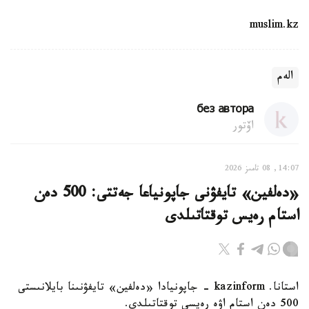
muslim.kz
الەم
без автора
اۆتور
14:07, 08 تامىز 2026
«دەلفين» تايفۋنى جاپونياعا جەتتى: 500 دەن
استام رەيس توقتاتىلدى
استانا. kazinform - جاپونيادا «دەلفين» تايفۋنىنا بايلانىستى
500 دەن استام اۋە رەيسى توقتاتىلدى.