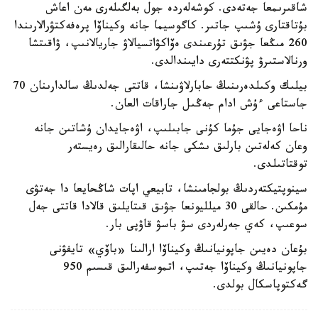
شاقىرىمعا جەتەدى. كوشەلەردە جول بەلگىلەرى مەن اعاش
بۇتاقتارى ۇشىپ جاتىر. كاگوسيما جانە وكيناۆا پرەفەكتۋرالارىندا
260 مىڭعا جۋىق تۇرعىندى ەۆاكۋاتسيالاۋ جاريالانىپ، ۋاقىتشا
ورنالاستىرۋ پۋنكتتەرى دايىندالدى.
بيلىك وكىلدەرىنىڭ حابارلاۋىنشا، قاتتى جەلدىڭ سالدارىنان 70
جاستاعى ءۇش ادام جەڭىل جاراقات العان.
ناحا اۋەجايى جۇما كۇنى جابىلىپ، اۋەجايدان ۇشاتىن جانە
وعان كەلەتىن بارلىق ىشكى جانە حالىقارالىق رەيستەر
توقتاتىلدى.
سينوپتيكتەردىڭ بولجامىنشا، تابيعي اپات شاڭحايعا دا جەتۋى
مۇمكىن. حالقى 30 ميلليونعا جۋىق قىتايلىق قالادا قاتتى جەل
سوعىپ، كەي جەرلەردى سۋ باسۋ قاۋپى بار.
بۇعان دەيىن جاپونيانىڭ وكيناۆا ارالىنا «باۆي» تايفۋنى
جاپونيانىڭ وكيناۆا جەتىپ، اتموسفەرالىق قىسىم 950
گەكتوپاسكال بولدى.