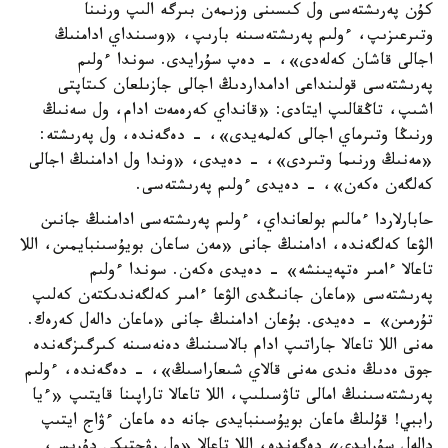
كۇن پەرىشتەسى ول كىسىنى وزىمەن بىرگە الىپ ورنىنا
وتىرعىزىپ، ءولىم پەرىشتەسىنە بارىپ، «وسىنداي ادامنىڭ
اجالى قاشان كەلەدى»، - دەپ سۇرايدى. سوندا ءولىم
پەرىشتەسى قولىنداعى ادامداردىڭ اجالى جازىلعان كىتاپتى
اشىپ، تاڭقالىپ ايتادى: «قانداي كەرەمەت ادام، ول سەنىڭ
ورنىڭا وتىرماي اجالى كەلمەيدى»، - دەگەندە، ول پەرىشتە:
«مەنىڭ ورنىما وتىردى»، - دەيدى، «وندا ول ادامنىڭ اجالى
كەلگەن ەكەن»، - دەيدى ءولىم پەرىشتەسى.
حابارلاردا ءمالىم بولعانداي، ءولىم پەرىشتەسى ادامنىڭ جانىن
الۋعا كەلگەندە، ادامنىڭ جانى «مەن ساعان بويۇسىنبايمىن، اللا
تاعالا ءامىر ەتپەيىنشە» - دەيدى ەكەن. سوندا ءولىم
پەرىشتەسى «ماعان جانىڭدى الۋعا ءامىر كەلگەندىكتەن كەلىپ
تۇرمىن» - دەيدى. بۇعان ادامنىڭ جانى «ماعان دالەل كەرەك.
مەنى اللا تاعالا جاراتىپ ادام بالاسىنىڭ دەنەسىنە كىرگىزگەندە
جوق ەدىڭ ەندى مەنى قالاي شىعاراسىڭ»، - دەگەندە، ءولىم
پەرىشتەسىنىڭ امالى تاۋسىلىپ، اللا تاعالا تاراپىنا قايتىپ «ءيا
راببي! قۇلىڭ ماعان بويۇسىنبايدى جانە دە ماعان ءۋاج ايتىپ
دالەل سۇرايدى» دەگەندە، اللا تاعالا «ول رۋحتىكى دۇرىس،