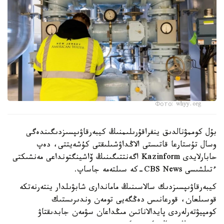
Фото: whyy.org
بۇل كوممۋنالدىق ينفراقۇرىلىمنىڭ كيبەرقاۋىپسىزدىگىندەگى
وسال تۇستارعا قاتىستى الاڭداۋشىلىقتى كۇشەيتتى، دەپ
حابارلايدى Kazinform اگەنتتىگىنىڭ ۆاشينگتونداعى مەنشىكتى
ءتىلشىسى CBS News-كە سىلتەمە جاساپ.
كيبەرقاۋىپسىزدىك سالاسىنىڭ ماماندارى شابۋىلدار ينتەرنەتكە
قوسىلعان، قورعانىس دەڭگەيى تومەن وندىرىستىك
كومپيۋتەرلەردى پايدالاناتىن مىڭداعان سۋمەن جابدىقتاۋ