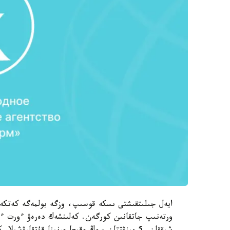
ايەل جىلىتقىشتى ىسكە قوسىپ، وزگە بولمەگە كەتكە
ورتەنىپ جاتقانىن كورگەن. كەلىنشەك دەرەۋ ءورت ءسو