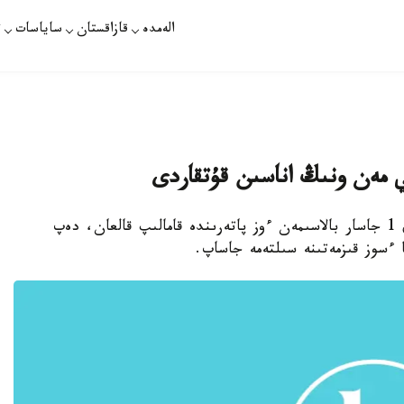
الەمدە
قازاقستان
ساياسات
ت
ي مەن ونىڭ اناسىن قۇتقاردى
وسكەمەن. قازاقپارات - ءورت شىققان كەزدە ايەل 1 جاسار بالاسىمەن ءوز پاتەرىندە قامالىپ قالعان، دەپ
ءسوز قىزمەتىنە سىلتەمە جاساپ.