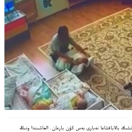
نشىك بالاباقشاعا نەبارى بەس كۇن بارعان. العاشىندا ونىڭ