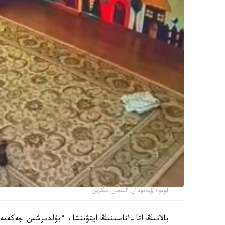
فوتو: ۆيدەودان الىنعان سكرين
بالانىڭ اتا-اناسىنىڭ ايتۋىنشا، ءبۇلدىرشىن جەكەمە