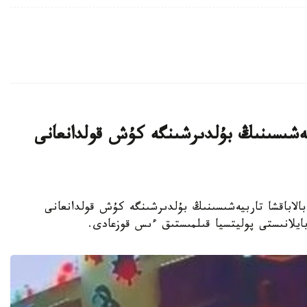
بيەشىسىنىڭ بۇلدىرشىنگە كۇش قولدانعانى
جەكەمەنشىك بالاباقشا تاربيەشىسىنىڭ بۇلدىرشىنگە كۇش قولدانعانى
 بايلانىستى پوليتسيا قىلمىستىق ءىس قوزعادى.