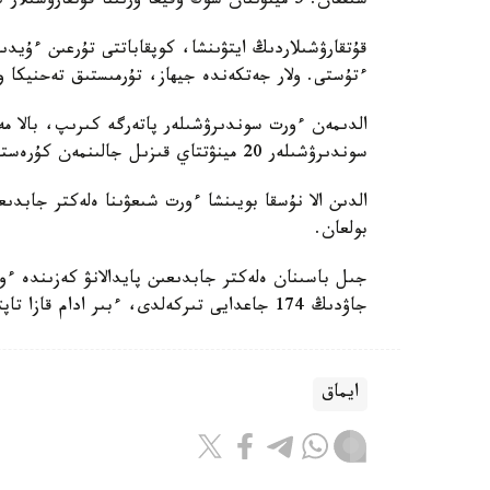
شىققان. 5 مينۋتتان سوڭ وقيعا ورنىنا قۇتقارۋشىلار كەلدى.
ءتۇستى. ولار جەتكەندە جيھاز، تۇرمىستىق تەحنيكا و
الدىمەن ءورت سوندىرۋشىلەر پاتەرگە كىرىپ، بالا م
سوندىرۋشىلەر 20 مينۋتتاي قىزىل جالىنمەن كۇرەستى.
الدىن الا نۇسقا بويىنشا ءورت شىعۋىنا ەلەكتر جابدى
بولعان.
جىل باسىنان ەلەكتر جابدىعىن پايدالانۋ كەزىندە ءو
جاۋدىڭ 174 جاعدايى تىركەلدى، ءبىر ادام قازا تاپتى.
ايماق