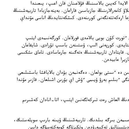
الايدا كەيىن بالاسىنىڭ قۇلاعىنان قان اعىپ، يىعىندا
لاۋ كامەرالارىنىڭ جازباسىن قاراعان. بەينەجازبادا تاربيەشىنىڭ
عا ارەكەتتەنگەنى كورىنەدى. كىشكەنتايدىڭ اناسى مۇنداي
تورت كۇن بويى بالامدى قورلاعان. كورگەنىمدى ايتىپ
استايدى. كورپەنى الىپ، ۇستىنەن باسىپ تۇرادى. شايقاعان
ى. قايتادان تاربيەشىنىڭ ەتەگىنە جارماسادى. تاماق ىشكىسى
زيرا عابيدەن.
يىن دە ءىستى بولعان. دەگەنمەن بۇدان بالاباقشا باسشىلىعى
گى ءبىلىم بەرۋ ۇيىمى ءۇش اي بۇرىن اشىلعان. قازىر مۇندا
ايدىڭ العاش رەت تىركەلگەنىن ايتىپ، اتا-انادان كەشىرىم
سىمەن بىرگە بىلدىك. تاربيەشىنىڭ ۇيىنە بارىپ سويلەستىك،
مەديتسينالىق تەكسەرۋدەن وتكىزۋگە كومەكتەسۋگە دايىن