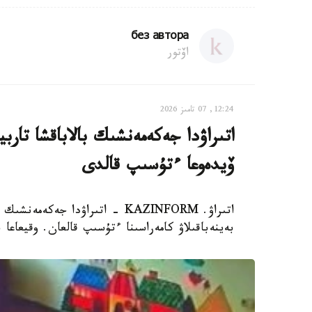
без автора
اۆتور
12:24, 07 تامىز 2026
اتىراۋدا جەكەمەنشىك بالاباقشا تار
ۆيدەوعا ءتۇسىپ قالدى
اتىراۋ. KAZINFORM - اتىراۋدا 
بەينەباقىلاۋ كامەراسىنا ءتۇسىپ قالعان. وقيعاعا