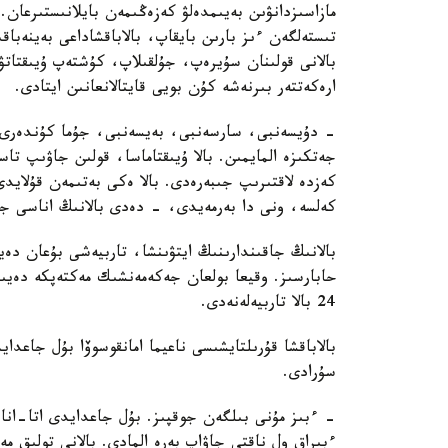
مازاسىزدانۋىن بەيىمدەلۋ كەزەڭىمەن بايلانىستىرعان. 
تىستەلگەن ءىز بارىن بايقاپ، بالاباقشاداعى بەينەباقى
بالانى قولىنان سۇيرەپ، جۇلقىلاپ، كۇشتەپ ۇيىقتاتۋ
ارەكەتتەر بىرنەشە كۇن بويى قايتالانعانىن ايتادى.
- دۇيسەنبى، سارسەنبى، بەيسەنبى، جۇما كۇندەرى ء
جەتكىزە المايمىن. بالا ۇيىقتاماسا، قولىن جاۋىپ ت
كەزدە لاقتىرىپ جىبەرەدى. بالا ەكى بەتىمەن قۇلايد
كەلسە، ونى دا بەرمەيدى، - دەدى بالانىڭ اناسى جا
بالانىڭ جاقىندارىنىڭ ايتۋىنشا، تاربيەشى بۇعان دە
حابارسىز. وقيعا بولعان جەكەمەنشىك مەكتەپكە دەيىن
24 بالا تاربيەلەنەدى.
بالاباقشا قۇرىلتايشىسى ناعيما امانقوسوۆا بۇل جاعد
سۇرادى.
- ءبىز مۇنى بىلگەن جوقپىز. بۇل جاعدايدى اتا-انا
ءبىراق ول ناقتى جاۋاپ بەرە المادى. بالانى تولىق 