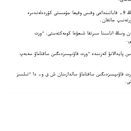
قۇتقارۋشىلاردىڭ ايتۋىنشا، كوپقاباتتى تۇرعىن ءۇيدىڭ 9- قاباتىنداعى وقىس وقيعا جۇمىستى كۇردەلەندىرە
رتەنىپ جاتقان.
ەن ونىڭ اناسىنا سىرتقا شىعۋعا كومەكتەستى. ءورت
عىن پايدالانۋ كەزىندە ءورت قاۋىپسىزدىگىن ساقتاماۋ سەبەپ
رت قاۋىپسىزدىگىن ساقتاماۋ سالدارىنان ش ق و- دا ءتىلسىز