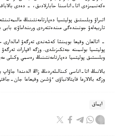
ەكەنىمىزدى اتا-اناسىنا حابارلادىق، - دەدى بالاباق
اتىراۋ وبلىستىق پوليتسيا دەپارتامەنتىنىڭ مالىمەتىنش
تاربيەلەۋ جونىندەگى مىندەتتەردى ورىنداماۋ» بابى 
- اتالعان وقيعا بويىنشا كەشەندى تەرگەۋ امالدارى جۇ
پوليتسيا بولىمىنە جەتكىزىلدى. وزگە اقپارات تەرگە
وبلىستىق پوليتسيا دەپارتامەنتىنىڭ رەسمي وكىلى مەي
بالانىڭ اتا-اناسى كىنالىلەردىڭ زاڭ الدىندا جاۋاپ 
وزگە بالالارعا قايتالانباۋى ءۇشىن وقيعاعا جان-جاقت
ايماق