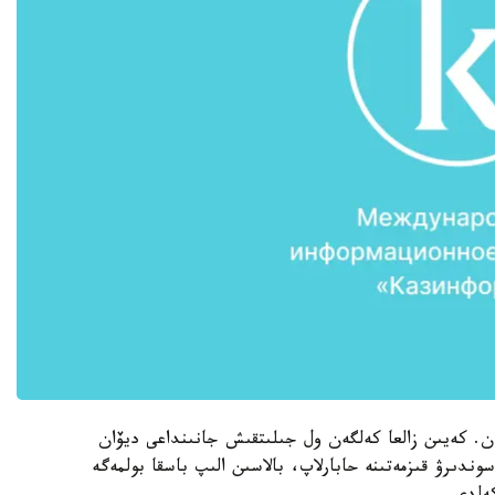
ن. كەيىن زالعا كەلگەن ول جىلىتقىش جانىنداعى ديۆان
ندىرۋ قىزمەتىنە حابارلاپ، بالاسىن الىپ باسقا بولمەگە