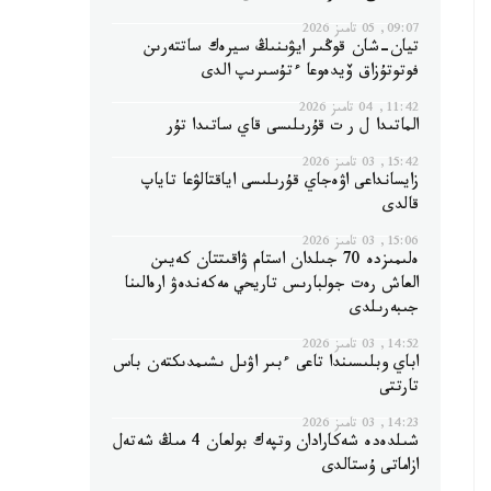
09:07, 05 تامىز 2026
تيان-شان قوڭىر ايۋىنىڭ سيرەك ساتتەرىن
فوتوتۇزاق ۆيدەوعا ءتۇسىرىپ الدى
11:42, 04 تامىز 2026
الماتىدا ل ر ت قۇرىلىسى قاي ساتىدا تۇر
15:42, 03 تامىز 2026
زايسانداعى اۋەجاي قۇرىلىسى اياقتالۋعا تاياپ
قالدى
15:06, 03 تامىز 2026
ەلىمىزدە 70 جىلدان استام ۋاقىتتان كەيىن
العاش رەت جولبارىس تاريحي مەكەندەۋ ارەالىنا
جىبەرىلدى
14:52, 03 تامىز 2026
اباي وبلىسىندا تاعى ءبىر اۋىل ىشىمدىكتەن باس
تارتتى
14:23, 03 تامىز 2026
شىلدەدە شەكارادان وتپەك بولعان 4 مىڭ شەتەل
ازاماتى ۇستالدى