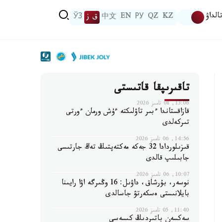
الداۋ
KZ
QZ
РУ
EN
中文
ق ز
ЎЗ
تاقىرىپقا قاتىستى
13:06, 08 تامىز 2026
قازاقستاندا ءبىر تاۋلىكتە ءۇش ورمان ءورتى
تىركەلدى
14:56, 06 تامىز 2026
قىزىلوردادا 32 جەكە مەكتەپتىڭ تەڭ جارتىسى
جابىلىپ قالدى
10:07, 06 تامىز 2026
نوسەر، بۇرشاق، داۋىل: 16 وڭىرگە اۋا رايىنا
بايلانىستى ەسكەرتۋ جاسالدى
11:40, 05 تامىز 2026
سەكسەن باتىردىڭ كىسەسى