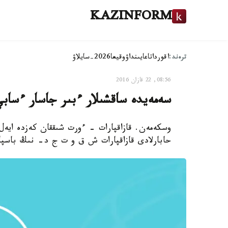
KAZINFORM
ترەند:
اقوردا
تاعايىنداۋ
وقيعا
2026-سايلاۋ
08:56, 22 قازان 2016
سەمەيدە ساقشىلار ءبىر جاسار ءساب
حابارلادى قازاقپارات ش ق و ت ج د- نىڭ باسپا 