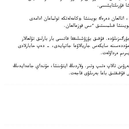
شا قۇرىلتايشىسى.
ە، اتالعان دەرەك بويىنشا «كامەلەتكە تولماعان ادامدى
بويىنشا قىلمىستىق ءىس قوزعالعان.
رگىزىلۋدە. قۇقىق بۇزۋشىلىققا قاتىسى بار بارلىق تۇلعالار
ۋ مۇددەسىنە سايكەس جاريالاۋعا جاتپايدى، - دەپ حابارلادى
ىرىم ەرداۋلەت.
بەرۋىن تالاپ ەتىپ وتىر. ولاردىڭ ايتۋىنشا، مۇنداي جاعدايدىڭ
ى قۇقىقتىق باعا بەرىلۋى قاجەت.