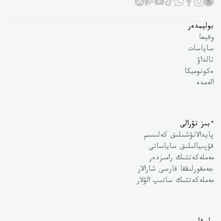
بوليمدەر
وقيعا
ساياسات
تالداۋ
ەكونوميكا
الەمدە
ءبىز تۋرالى
پايدالانۋشىلىق كەلىسىم
قۇپىيالىلىق ساياساتى
مەملەكەتتىك رامىزدەر
جەمقورلىققا قارسى شارالار
مەملەكەتتىك ساتىپ الۋلار