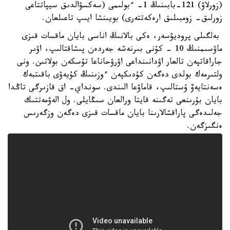
(زورلاۋ) 121-بابىنىڭ 1- ءبولىمى (سەكسۋالدىق سيپاتتاعى
زورلىق- زومبىلىق ارەكەتتەرى) بويىنشا ايىپ تاعىلعان.
بەلگىلى پروديۋسەر، ەكى بالانىڭ اناسى بايان ماقسات قىزى
ماۋسىمنىڭ 10 - كۇنى بىرنەشە جەردەن پىشاقتالىپ، اۋىر
جاراقاتپەن تالعار اۋدانىنداعى اۋرۋحاناعا تۇسكەن بولاتىن. ونى
ولتىرمەك بولدى دەگەن كۇدىكپەن ءوزىنىڭ كۇيەۋى باقىتبەك
ەسەنتايەۆ ۇستالىپ، قاماۋعا الىندى. سونداي- اق قازىرگى تاڭدا
بايان بۇرىنعى تەگىنە قايتا ورالعان سىڭايلى. ول الەۋمەتتىك
جەلىدەگى پاراقشالارىنا بايان ماقسات قىزى دەگەن وزگەرىس
ەنگىزگەن.