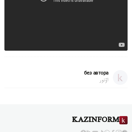
без автора
اۆتور
KAZINFORM