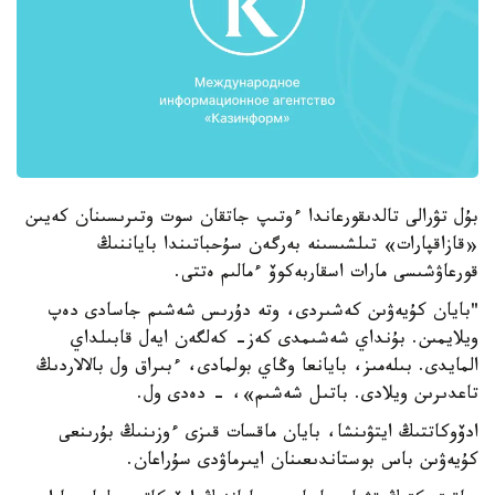
بۇل تۋرالى تالدىقورعاندا ءوتىپ جاتقان سوت وتىرىسىنان كەيىن
«قازاقپارات» تىلشىسىنە بەرگەن سۇحباتىندا باياننىڭ
قورعاۋشىسى مارات اسقاربەكوۆ ءمالىم ەتتى.
"بايان كۇيەۋىن كەشىردى، وتە دۇرىس شەشىم جاسادى دەپ
ويلايمىن. بۇنداي شەشىمدى كەز- كەلگەن ايەل قابىلداي
المايدى. بىلەمىز، بايانعا وڭاي بولمادى، ءبىراق ول بالالاردىڭ
تاعدىرىن ويلادى. باتىل شەشىم»، - دەدى ول.
ادۆوكاتتىڭ ايتۋىنشا، بايان ماقسات قىزى ءوزىنىڭ بۇرىنعى
كۇيەۋىن باس بوستاندىعىنان ايىرماۋدى سۇراعان.