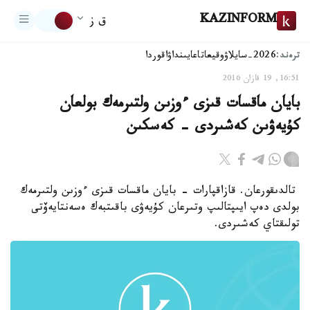
KAZINFORM
ق ز
ترەند:
2026-سايلاۋ
وقيعا
تاعايىنداۋ
اقوردا
16:51, 19 قازان 2016
بايان ماقسات قىزى ءوزىن ولتىرمەك بولعان
كۇيەۋىن كەشىردى - كەسكىن
تالدىقورعان. قازاقپارات - بايان ماقسات قىزى ءوزىن ولتىرمەك
بولدى دەپ ايىپتالىپ وتىرعان كۇيەۋى باقىتبەك ەسەنتايەۆتى
تولىقتاي كەشىردى.