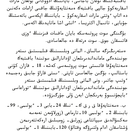
باقىتبەكتىڭ تۋعان باجاسى، باياننىڭ ادۆوكاتى بولعان مارات
اسقاربەكوۆ جالپى باقىتبەك ەسەنتايەۆتىڭ جاقسى ازامات ەكەنىن
دە اتاپ ءوتتى مارات اسقاربەكوۆ - باياننىڭ اپكەسى باتەستىڭ
جۇبايى، تانىمال اكتريسا، ءانشى اشا ماتايدىڭ اكەسى.
بۇگىنگى سوت پروتسەسكە بايان ماقسات قىزىنىڭ ءوزى
قاتىسقان جوق. سوت ەرتەڭ دە جالعاسادى.
ەستەرىڭىزگە سالساق، الماتى وبلىسىنىڭ قىلمىستىق ىستەر
جونىندەگى مامانداندىرىلعان اۋدانارالىق سوتىندا باقىتبەك
ەسەنتايەۆقا قاتىستى سوت پروتسەسى كەشە، 18 - قازان كۇنى
باستالىپ، بۇگىن جالعاسىن تاپتى. ءىستى قاراۋ جابىق رەجىمدە
ءوتىپ جاتىر. ونى الماتى وبلىسىنىڭ قىلمىستىق ىستەر
جونىندەگى مامانداندىرىلعان اۋدانارالىق سوتىنىڭ ءتوراعاسى
ءبايجۇنىسوۆ بەرىكجان ابەن ۇلى جۇرگىزۋدە.
ب. ەسەنتايەۆقا ق ر ق ك- ءنىڭ 24-بابى 3- ءبولىمى، 99-
بابىنىڭ 2- ءبولىمى 10-تارماعى (زورلاۋمەن نەمەسە
سەكسۋالدىق سيپاتتاعى زورلىق- زومبىلىق ارەكەتتەرىمەن
ۇشتاسقان ادام ولتىرۋگە وقتالۋ) 120-بابىنىڭ 1- ءبولىمى