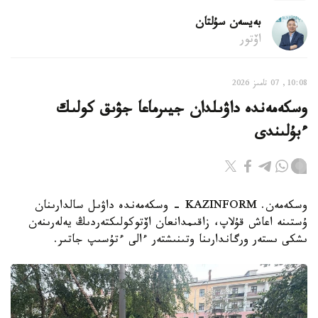
بەيسەن سۇلتان
اۆتور
10:08, 07 تامىز 2026
وسكەمەندە داۋىلدان جيىرماعا جۋىق كولىك
ءبۇلىندى
وسكەمەن. KAZINFORM - وسكەمەندە داۋىل سالدارىنان
ۇستىنە اعاش قۇلاپ، زاقىمدانعان اۆتوكولىكتەردىڭ يەلەرىنەن
ىشكى ىستەر ورگاندارىنا وتىنىشتەر ءالى ءتۇسىپ جاتىر.