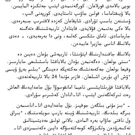
بويى بالامدى قورلاعان. كورگەنىمدى ايتىپ جەتكىزە المايمىن.
بالا ۇيىقتاماسا، قولىن جاۋىپ تاستايدى. كورپەنى الىپ،
ۇستىنەن باسىپ تۇرادى. شايقاعان كەزدە لاقتىرىپ جىبەرەدى.
بالا ەكى بەتىمەن قۇلايدى. قايتادان تاربيەشىنىڭ ەتەگىنە
جارماسادى. تاماق ىشكىسى كەلسە، ونى دا بەرمەيدى، - دەدى
بالانىڭ اناسى جازيرا عابيدەن.
بالانىڭ جاقىندارىنىڭ ايتۋىنشا، تاربيەشى بۇعان دەيىن دە
ءىستى بولعان. دەگەنمەن بۇدان بالاباقشا باسشىلىعى حابارسىز.
وقيعا بولعان جەكەمەنشىك مەكتەپكە دەيىنگى ءبىلىم بەرۋ ۇيىمى
ءۇش اي بۇرىن اشىلعان. قازىر مۇندا 24 بالا تاربيەلەنەدى.
بالاباقشا قۇرىلتايشىسى ناعيما امانقوسوۆا بۇل جاعدايدىڭ العاش
رەت تىركەلگەنىن ايتىپ، اتا-انادان كەشىرىم سۇرادى.
- ءبىز مۇنى بىلگەن جوقپىز. بۇل جاعدايدى اتا-اناسىمەن
بىرگە بىلدىك. تاربيەشىنىڭ ۇيىنە بارىپ سويلەستىك، ءبىراق
ول ناقتى جاۋاپ بەرە المادى. بالانى تولىق مەديتسينالىق
تەكسەرۋدەن وتكىزۋگە كومەكتەسۋگە دايىن ەكەنىمىزدى اتا-