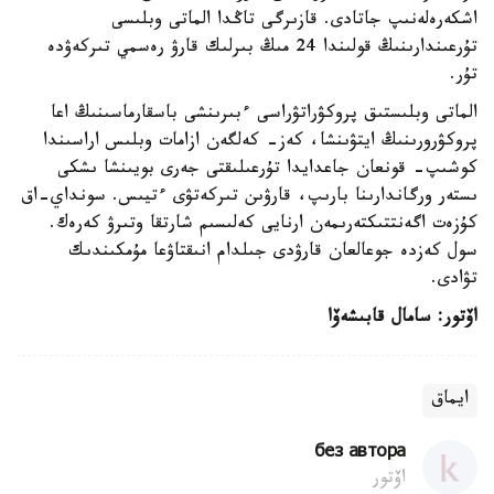
اشكەرەلەنىپ جاتادى. قازىرگى تاڭدا الماتى وبلىسى
تۇرعىندارىنىڭ قولىندا 24 مىڭ بىرلىك قارۋ رەسمي تىركەۋدە
تۇر.
الماتى وبلىستىق پروكۋراتۋراسى ءبىرىنشى باسقارماسىنىڭ اعا
پروكۋرورىنىڭ ايتۋىنشا، كەز- كەلگەن ازامات وبلىس اراسىندا
كوشىپ- قونعان جاعدايدا تۇرعىلىقتى جەرى بويىنشا ىشكى
ىستەر ورگاندارىنا بارىپ، قارۋىن تىركەتۋى ءتيىس. سونداي-اق
كۇزەت اگەنتتىكتەرىمەن ارنايى كەلىسىم شارتقا وتىرۋ كەرەك.
سول كەزدە جوعالعان قارۋدى جىلدام انىقتاۋعا مۇمكىندىك
تۋادى.
اۆتور: سامال قابىشەۆا
ايماق
без автора
اۆتور