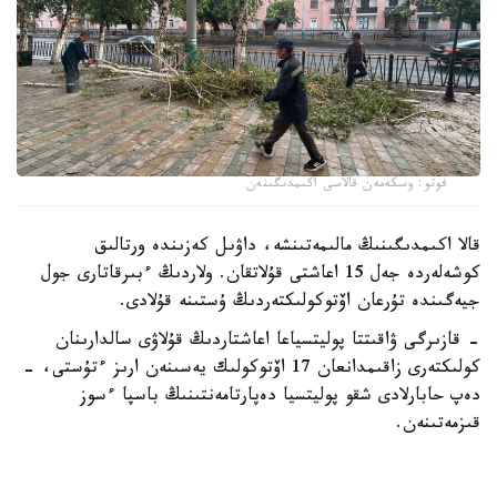
فوتو: وسكەمەن قالاسى اكىمدىگىنەن
قالا اكىمدىگىنىڭ مالىمەتىنشە، داۋىل كەزىندە ورتالىق
كوشەلەردە جەل 15 اعاشتى قۇلاتقان. ولاردىڭ ءبىرقاتارى جول
جيەگىندە تۇرعان اۆتوكولىكتەردىڭ ۇستىنە قۇلادى.
- قازىرگى ۋاقىتتا پوليتسياعا اعاشتاردىڭ قۇلاۋى سالدارىنان
كولىكتەرى زاقىمدانعان 17 اۆتوكولىك يەسىنەن ارىز ءتۇستى، -
دەپ حابارلادى شقو پوليتسيا دەپارتامەنتىنىڭ باسپا ءسوز
قىزمەتىنەن.
پوليتسياعا ءالى بارلىق زارداپ شەككەن كولىك يەلەرى جۇگىنىپ
ۇلگەرمەگەن بولۋى دا مۇمكىن.