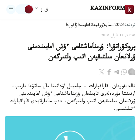
KAZINFORM
ق ز
ترەند:
2026-سايلاۋ
وقيعا
تاعايىنداۋ
اقوردا
21:26, 17 قازان 2016
پروكۋراتۋرا: ۇزىناعاشتاعى ءۇش اعايىندىنى
ۇرلانعان مىلتىقپەن اتىپ ولتىرگەن
تالدىقورعان. قازاقپارات - جامبىل اۋدانىنا مال ساتۋعا بارىپ،
ارتىنشا مۇردەلەرى تابىلعان ۇزىناعاشتاعى ءۇش اعايىندىنى
ۇرلانعان مىلتىقپەن اتىپ ولتىرگەن، دەپ حابارلايدى قازاقپارات
ءتىلشىسى.