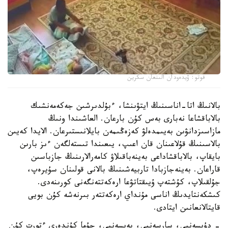
فوتو: ۆيدەودان الىنعان سكرين
بالانىڭ اتا-اناسىنىڭ ايتۋىنشا، ءبۇلدىرشىن جەكەمەنشىك
بالاباقشاعا نەبارى بەس كۇن بارعان. العاشىندا ونىڭ
مازاسىزدانۋىن بەيىمدەلۋ كەزەڭىمەن بايلانىستىرعان. الايدا كەيىن
بالاسىنىڭ قۇلاعىنان قان اعىپ، يىعىندا تىستەلگەن ءىز بارىن
بايقاپ، بالاباقشاداعى بەينەباقىلاۋ كامەرالارىنىڭ جازباسىن
قاراعان. بەينەجازبادا تاربيەشىنىڭ بالانى قولىنان سۇيرەپ،
جۇلقىلاپ، كۇشتەپ ۇيىقتاتۋعا ارەكەتتەنگەنى كورىنەدى.
كىشكەنتايدىڭ اناسى مۇنداي ارەكەتتەر بىرنەشە كۇن بويى
قايتالانعانىن ايتادى.
- دۇيسەنبى، سارسەنبى، بەيسەنبى، جۇما كۇندەرى ءتورت كۇن