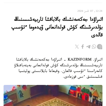
12:24, 07 تامىز 2026
اتىراۋدا جەكەمەنشىك بالاباقشا تاربيەشىسىنىڭ
بۇلدىرشىنگە كۇش قولدانعانى ۆيدەوعا ءتۇسىپ
قالدى
اتىراۋ. KAZINFORM - اتىراۋدا جەكەمەنشىك بالاباقشا
تاربيەشىسىنىڭ بۇلدىرشىنگە كۇش قولدانعانى بەينەباقىلاۋ
كامەراسىنا ءتۇسىپ قالعان. وقيعاعا بايلانىستى پوليتسيا
قىلمىستىق ءىس قوزعادى.