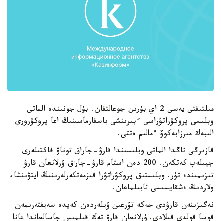
مىلتىقتى يەسى 2 اي بۇرىن جوعالتقان. بۇل جونىندە الماتى
وبلىسى پروكۋراتۋراسى ءبىرىنشى باسقارماسىنىڭ اعا پروكۋرورى
الىبەك مىرزابەكوۆ ءمالىم ەتتى.
قازىرگى تاڭدا الماتى وبلىسىندا قارۋ-جاراق توناۋ فاكتىلەرى
جيىلەپ كەتكەن. 200 دەن استام قارۋ-جاراق ۇرلانعان قارۋ
تىزىمىندە تۇر. وبلىستىق پروكۋراتۋرا قىزمەتكەرلەرىنىڭ ايتۋىنشا،
ولاردىڭ ەشقايسىسى تابىلماعان.
نەگىزىنەن قارۋدى جەكە تۇرعىن ۇيلەردەن كەيدە سەيفتەرىمەن
قوسا قولدى قىلادى. ۇرلانعان قارۋ تەك قىلمىس جاسالعاندا عانا