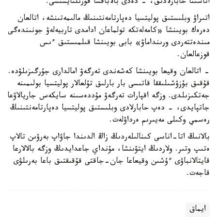
اناسىنا حابارلادىق، - دەدى بالاباقشا قۇرىلتايشىسى.
اتىراۋ وبلىستىق پوليتسيا دەپارتامەنتىنىڭ مالىمەتىنشە، اتالعان
دەرەك بويىنشا «كامەلەتكە تولماعان ادامدى تاربيەلەۋ جونىندەگى
مىندەتتەردى ورىنداماۋ» بابى بويىنشا قىلمىستىق ءىس
قوزعالعان.
- اتالعان وقيعا بويىنشا كەشەندى تەرگەۋ امالدارى جۇرگىزىلۋدە.
قۇقىق بۇزۋشىلىققا قاتىسى بار بارلىق تۇلعالار پوليتسيا بولىمىنە
جەتكىزىلدى. وزگە اقپارات تەرگەۋ مۇددەسىنە سايكەس جاريالاۋعا
جاتپايدى، - دەپ حابارلادى وبلىستىق پوليتسيا دەپارتامەنتىنىڭ
رەسمي وكىلى مەيىرىم ەرداۋلەت.
بالانىڭ اتا-اناسى كىنالىلەردىڭ زاڭ الدىندا جاۋاپ بەرۋىن تالاپ
ەتىپ وتىر. ولاردىڭ ايتۋىنشا، مۇنداي جاعدايدىڭ وزگە بالالارعا
قايتالانباۋى ءۇشىن وقيعاعا جان-جاقتى قۇقىقتىق باعا بەرىلۋى
قاجەت.
ايماق