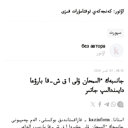
اۆتور: كەنجەكەي توقتامۇرات قىزى
سپورت
без автора
اۆتور
08:55, 07 تامىز 2026
جانىبەك ءالىمحان ۇلى ا ق ش-قا بارۋعا
دايىندالىپ جاتىر
استانا. kazinform - قازاقستاندىق بوكسشى، الەم چەمپيونى
جانىبەك ءالىمحان ۇلى جۋىردا ا ق ش-قا بارىپ، الداعى