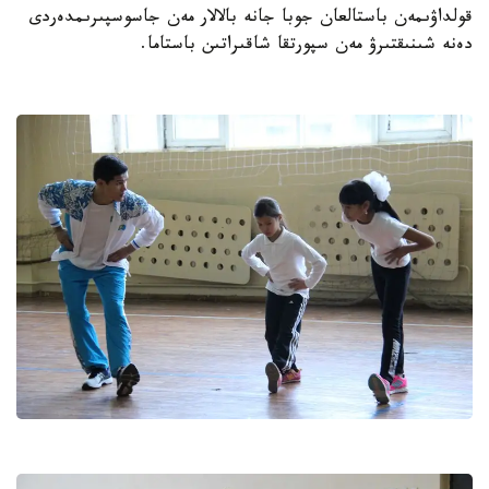
قولداۋىمەن باستالعان جوبا جانە بالالار مەن جاسوسپىرىمدەردى
دەنە شىنىقتىرۋ مەن سپورتقا شاقىراتىن باستاما.