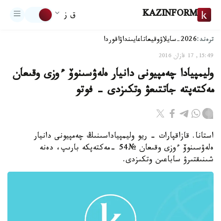
KAZINFORM
ق ز
ترەند:
2026-سايلاۋ
وقيعا
تاعايىنداۋ
اقوردا
15:49, 17 قازان 2016
وليمپيادا چەمپيونى دانيار ەلەۋسىنوۆ ءوزى وقىعان
مەكتەپتە جاتتىعۋ وتكىزدى - فوتو
استانا. قازاقپارات - ريو وليمپياداسىنىڭ چەمپيونى دانيار
ەلەۋسىنوۆ ءوزى وقىعان №54 -مەكتەپكە بارىپ، دەنە
شىنىقتىرۋ ساباعىن وتكىزدى.