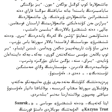
جاتتىعۋلارعا كوپ كوڭىل بولگەن ءجون. ءبىز بۇگىنگى
ساباعىمىزدىڭ باسىندا جانە ساباقتىڭ سوڭىنا قاراي دەنە
شىنىقتىراتىن جاتتىعۋلاردى ۇيرەتتىك. ول جاتتىعۋلاردىڭ
ءبىرازىن مەن كۇندەلىكتى جاتىعۋلارىمنىڭ اراسىنان قوسقامىن.
جالپى، دەنە شىنىقتىرۋ بالالاردىڭ ءبىلىمىن دامىتىپ،
دەنساۋلىعىن نىعايتۋ ءۇشىن ەڭ كەرەك پاندەردىڭ ءبىرى. «دەنە
شىنىقتىرۋ» جوباسىنىڭ ارقاسىندا بالالار سپورتقا باس بۇرىپ،
دەنى ساۋ ۇلت تاربيەلەيمىز دەگەن ويدامىن. شىنىن ايتسام، ءبىر
توپ بالامەن جۇمىس ىستەگەننەن گورى، جەكە-جەكە دايىنداعان
ۇنايدى. ءبىراق، مىنە، بۇگىن ساباق جۇرگىزە وتىرىپ،
مۇعالىمدەردىڭ قادىرىن، جۇمىستارىنىڭ وڭاي ەمەستىگىن
تۇسىندىك»، - دەدى د. ەلەۋسىنوۆ.
پرەزيدەنتتىك كلۋبتىڭ مەنەدجەرى يۋري مەلنيچەنكو مەكتەپ
وقۋشىلارى سپورتقا مىقتاپ كىرىسسە، بولاشاقتا دانيار ەلەۋسىنوۆ
سياقتى چەمپيون بولاتىندارىنا سەنىم ءبىلدىردى.
ايتا كەتەيىك، «دەنە شىنىقتىرۋ» جوباسى - «Samruk-
Kazyna Trust» الەۋمەتتىك جوبالاردى دامىتۋ قورىنىڭ