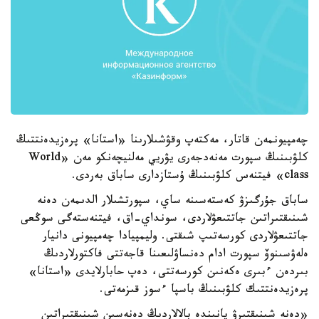
چەمپيونمەن قاتار، مەكتەپ وقۋشىلارىنا «استانا» پرەزيدەنتتىڭ
كلۋبىنىڭ سپورت مەنەدجەرى يۋريي مەلنيچەنكو مەن «World
class» فيتنەس كلۋبىنىڭ ۇستازدارى ساباق بەردى.
ساباق جۇرگىزۋ كەستەسىنە ساي، سپورتشىلار الدىمەن دەنە
شىنىقتىراتىن جاتتىعۋلاردى، سونداي-اق، فيتنەستەگى سوڭعى
جاتتىعۋلاردى كورسەتىپ شىقتى. وليمپيادا چەمپيونى دانيار
ەلەۋسىنوۆ سپورت ادام دەنساۋلىعىنا قاجەتتى فاكتورلاردىڭ
بىردەن ءبىرى ەكەنىن كورسەتتى، دەپ حابارلايدى «استانا»
پرەزيدەنتتىك كلۋبىنىڭ باسپا ءسوز قىزمەتى.
«دەنە شىنىقتىرۋ پانىندە بالالاردىڭ دەنەسىن شىنىقتىراتىن