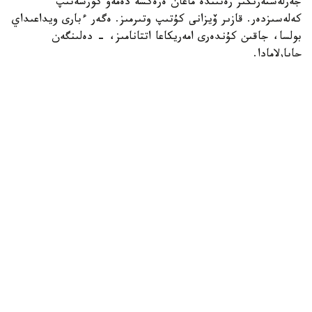
جەرلەستەرىڭىز رەتىندە ماعان ەرەكشە دەمەۋ كورسەتىپ
كەلەسىزدەر. قازىر ۆيزانى كۇتىپ وتىرمىز. ەگەر ءبارى ويداعىداي
بولسا، جاقىن كۇندەرى امەريكاعا اتتانامىز، - دەلىنگەن
حابارلامادا.
بۇعان دەيىن جانىبەك ءالىمحان ۇلى جاڭا سالماق دارەجەسىندە
WBO رەيتينگىندە جەكپە-جەكسىز-اق ەكىنشى ورىنعا
كوتەرىلگەنى حابارلانعان بولاتىن.
ءالىمحان ۇلى سوڭعى جەكپە-جەگىن 2025 -جىلعى 5-
ساۋىردە استانادا وتكىزىپ، فرانسيالىق اناۋەل نگاميسسەنگەنى
نوكاۋتپەن جەڭدى. سول كەزدەسۋدە ول ورتا سالماقتاعى WBO
جانە IBF چەمپيوندىق بەلبەۋلەرىن ءساتتى قورعاعان ەدى.
كەيىن ورتا سالماقتاعى WBA چەمپيونىمەن وتەتىن بىرىكتىرۋ
جەكپە-جەگى قارساڭىندا قارسىلاسىنىڭ دوپينگ سىناماسى وڭ
ناتيجە كورسەتىپ، كەزدەسۋ وتپەي قالدى. قارسىلاسى 2026
-جىلدىڭ جەلتوقسانىنا دەيىن سپورتتان شەتتەتىلىپ، IBF
تيتۋلىنان ايىرىلدى. ال جانىبەكتىڭ WBO چەمپيوندىق بەلبەۋى
وزىندە ساقتالىپ قالدى.