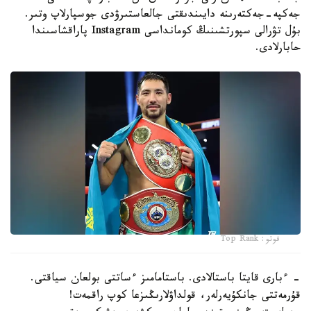
جەكپە-جەكتەرىنە دايىندىقتى جالعاستىرۋدى جوسپارلاپ وتىر.
بۇل تۋرالى سپورتشىنىڭ كومانداسى Instagram پاراقشاسىندا
حابارلادى.
فوتو: Top Rank
- ءبارى قايتا باستالادى. باستامامىز ءساتتى بولعان سياقتى.
قۇرمەتتى جانكۇيەرلەر، قولداۋلارىڭىزعا كوپ راقمەت!