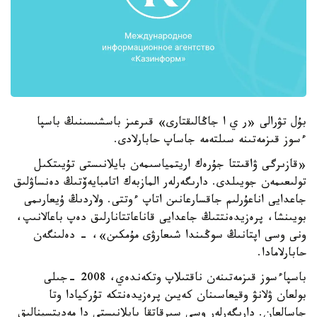
بۇل تۋرالى «ر ي ا جاڭالىقتارى» قىرعىز باسشىسىنىڭ باسپا
ءسوز قىزمەتىنە سىلتەمە جاساپ حابارلادى.
«قازىرگى ۋاقىتتا جۇرەك اريتمياسىمەن بايلانىستى تۇيىتكىل
تولىعىمەن جويىلدى. دارىگەرلەر المازبەك اتامبايەۆتىڭ دەنساۋلىق
جاعدايى اناعۇرلىم جاقسارعانىن اتاپ ءوتتى. ولاردىڭ ۇيعارىمى
بويىنشا، پرەزيدەنتتىڭ جاعدايى قاناعاتتانارلىق دەپ باعالانىپ،
ونى وسى اپتانىڭ سوڭىندا شىعارۋى مۇمكىن»، - دەلىنگەن
حابارلامادا.
باسپاءسوز قىزمەتىنەن ناقتىلاپ وتكەندەي، 2008 -جىلى
بولعان ۋلانۋ وقيعاسىنان كەيىن پرەزيدەنتكە تۇركيادا وتا
جاسالعان. دارىگەرلەر وسى سىرقاتقا بايلانىستى دا مەديتسينالىق