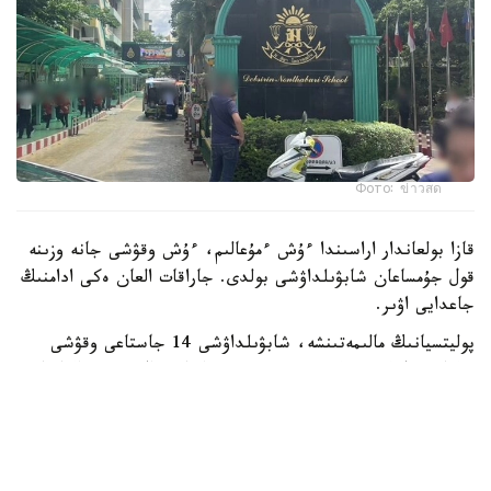
Фото: ข่าวสด
قازا بولعاندار اراسىندا ءۇش ءمۇعالىم، ءۇش وقۋشى جانە وزىنە
قول جۇمساعان شابۋىلداۋشى بولدى. جاراقات العان ەكى ادامنىڭ
جاعدايى اۋىر.
پوليتسيانىڭ مالىمەتىنشە، شابۋىلداۋشى 14 جاستاعى وقۋشى
بولعان. ول كەم دەگەندە 26 رەت وق اتقان، ال تۇتقىندالعاننان
كەيىن ودان تاعى 34 وق تابىلعان. الدىن الا مالىمەت بويىنشا،
تاپانشا ونىڭ اتاسىنا تيەسىلى بولعان.
پوليتسيا سونىمەن قاتار شابۋىلداۋشى مەكتەپ اۋماعىندا وق