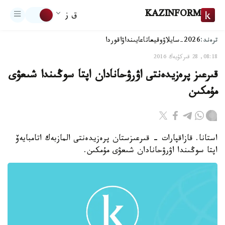
KAZINFORM
ق ز
ترەند:
2026-سايلاۋ
وقيعا
تاعايىنداۋ
اقوردا
08:18, 28 قىركۇيەك 2016
قىرعىز پرەزيدەنتى اۋرۋحانادان اپتا سوڭىندا شىعۋى
مۇمكىن
استانا. قازاقپارات - قىرعىزستان پرەزيدەنتى المازبەك اتامبايەۆ
اپتا سوڭىندا اۋرۋحانادان شىعۋى مۇمكىن.