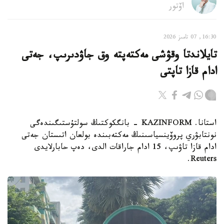
اۆتور
16:30, 07 تامىز 2026
تايلاندتا وقۋشى مەكتەپتە وق جاۋدىرىپ، جەتى
ادام قازا تاپتى
استانا. KAZINFORM - بانگكوكتىڭ سولتۇستىگىندەگى
نونتابۋري پروۆينسياسىنىڭ مەكتەبىندە بولعان اتىستان جەتى
ادام قازا تاۋىپ، 15 ادام جاراقات الدى، دەپ حابارلايدى
Reuters.