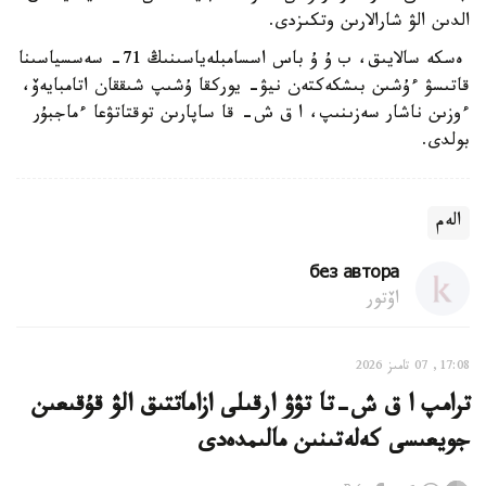
الدىن الۋ شارالارىن وتكىزدى.
ەسكە سالايىق، ب ۇ ۇ باس اسسامبلەياسىنىڭ 71- سەسسياسىنا
قاتىسۋ ءۇشىن بىشكەكتەن نيۋ- يوركقا ۇشىپ شىققان اتامبايەۆ،
ءوزىن ناشار سەزىنىپ، ا ق ش- قا ساپارىن توقتاتۋعا ءماجبۇر
بولدى.
الەم
без автора
اۆتور
17:08, 07 تامىز 2026
ترامپ ا ق ش-تا تۋۋ ارقىلى ازاماتتىق الۋ قۇقىعىن
جويعىسى كەلەتىنىن مالىمدەدى