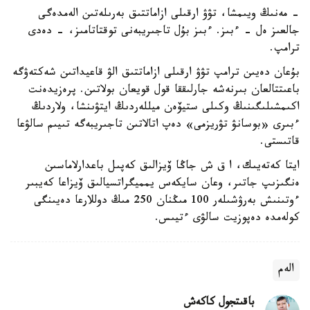
- مەنىڭ ويىمشا، تۋۋ ارقىلى ازاماتتىق بەرىلەتىن الەمدەگى
جالعىز ەل - ءبىز. ءبىز بۇل تاجىريبەنى توقتاتامىز، - دەدى
ترامپ.
بۇعان دەيىن ترامپ تۋۋ ارقىلى ازاماتتىق الۋ قاعيداتىن شەكتەۋگە
باعىتتالعان بىرنەشە جارلىققا قول قويعان بولاتىن. پرەزيدەنت
اكىمشىلىگىنىڭ وكىلى ستيۆەن ميللەردىڭ ايتۋىنشا، ولاردىڭ
ءبىرى «بوسانۋ تۋريزمى» دەپ اتالاتىن تاجىريبەگە تىيىم سالۋعا
قاتىستى.
ايتا كەتەيىك، ا ق ش جاڭا ۆيزالىق كەپىل باعدارلاماسىن
ەنگىزىپ جاتىر، وعان سايكەس يمميگراتسيالىق ۆيزاعا كەيبىر
ءوتىنىش بەرۋشىلەر 100 مىڭنان 250 مىڭ دوللارعا دەيىنگى
كولەمدە دەپوزيت سالۋى ءتيىس.
الەم
باقىتجول كاكەش