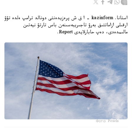
استانا. kazinform - ا ق ش پرەزيدەنتى دونالد ترامپ ەلدە تۋۋ
ارقىلى ازاماتتىق بەرۋ تاجىريبەسىنەن باس تارتۋ نيەتىن
مالىمدەدى، دەپ حابارلايدى Report.
Фото: Pexels