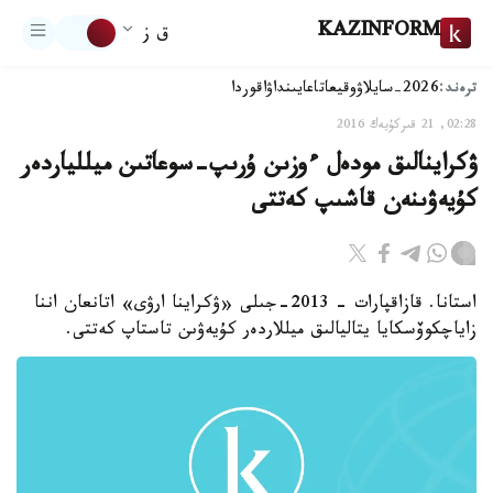
KAZINFORM
ق ز
ترەند:
2026-سايلاۋ
وقيعا
تاعايىنداۋ
اقوردا
02:28, 21 قىركۇيەك 2016
ۋكراينالىق مودەل ءوزىن ۇرىپ-سوعاتىن ميللياردەر
كۇيەۋىنەن قاشىپ كەتتى
استانا. قازاقپارات - 2013-جىلى «ۋكراينا ارۋى» اتانعان اننا
زاياچكوۆسكايا يتاليالىق ميللاردەر كۇيەۋىن تاستاپ كەتتى.