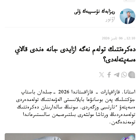
ريزابەك نۇسىپبەك ۇلى
اۆتور
12:10, 06 تامىز 2026
دەكرەتتىك تولەم نەگە ازايدى جانە ەندى قالاي
ەسەپتەلەدى؟
استانا. قازاقپارات - قازاقستاندا 2026 -جىلدان باستاپ
جۇكتىلىك پەن بوسانۋعا بايلانىستى الەۋمەتتىك تولەمدەردى
ەسەپتەۋ ءتارتىبى وزگەردى. سونىڭ سالدارىنان دەكرەتتىك
تولەمدەردىڭ ورتاشا مولشەرى بىلتىرعىمەن سالىستىرعاندا
تومەندەگەن.