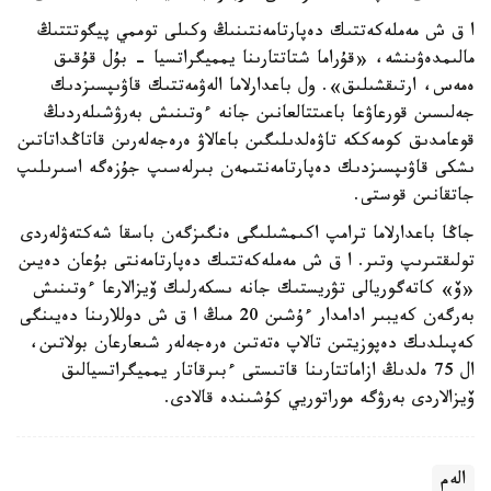
ا ق ش مەملەكەتتىك دەپارتامەنتىنىڭ وكىلى توممي پيگوتتتىڭ
مالىمدەۋىنشە، «قۇراما شتاتتارىنا يمميگراتسيا - بۇل قۇقىق
ەمەس، ارتىقشىلىق». ول باعدارلاما الەۋمەتتىك قاۋىپسىزدىك
جەلىسىن قورعاۋعا باعىتتالعانىن جانە ءوتىنىش بەرۋشىلەردىڭ
قوعامدىق كومەككە تاۋەلدىلىگىن باعالاۋ ەرەجەلەرىن قاتاڭداتاتىن
ىشكى قاۋىپسىزدىك دەپارتامەنتىمەن بىرلەسىپ جۇزەگە اسىرىلىپ
جاتقانىن قوستى.
جاڭا باعدارلاما ترامپ اكىمشىلىگى ەنگىزگەن باسقا شەكتەۋلەردى
تولىقتىرىپ وتىر. ا ق ش مەملەكەتتىك دەپارتامەنتى بۇعان دەيىن
«ۆ» كاتەگوريالى تۋريستىك جانە ىسكەرلىك ۆيزالارعا ءوتىنىش
بەرگەن كەيبىر ادامدار ءۇشىن 20 مىڭ ا ق ش دوللارىنا دەيىنگى
كەپىلدىك دەپوزيتىن تالاپ ەتەتىن ەرەجەلەر شىعارعان بولاتىن،
ال 75 ەلدىڭ ازاماتتارىنا قاتىستى ءبىرقاتار يمميگراتسيالىق
ۆيزالاردى بەرۋگە موراتوريي كۇشىندە قالادى.
الەم