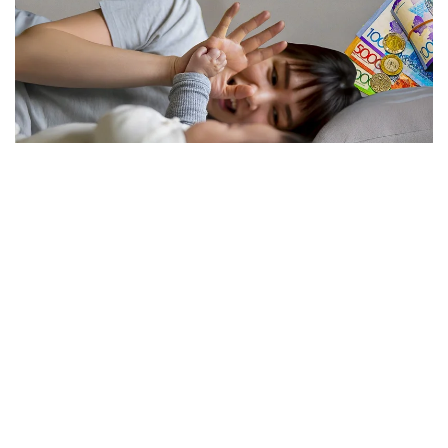
فوتو: كوللاج: Kazinform/ Freepik
نەلىكتەن تولەم كولەمى ازايدى؟
الماتى قالاسى بويىنشا «مەملەكەتتىك الەۋمەتتىك ساقتاندىرۋ
قورى» فيليالى ديرەكتورىنىڭ ورىنباسارى بالعىن ساتبەك
قىزىنىڭ ايتۋىنشا، ەندى الەۋمەتتىك تولەمدى ەسەپتەۋ كەزىندە
ايەلدىڭ ايلىق تابىسى ەڭ تومەنگى جالاقىنىڭ (ە ت ج) جەتى
ەسەلەنگەن مولشەرىنەن اسپايتىن كولەمدە عانا ەسەپكە الىنادى.
2026 -جىلى بۇل شەك 595 مىڭ تەڭگەنى قۇرايدى. ياعني،