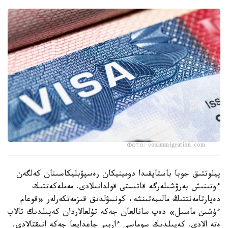
Фото: coximmigration.com
پيلوتتىق جوبا باستاپقىدا دومينيكان رەسپۋبليكاسىنان كەلگەن
ءوتىنىش بەرۋشىلەرگە قاتىستى قولدانىلادى. مەملەكەتتىك
دەپارتامەنتتىڭ مالىمەتىنشە، كونسۋلدىق قىزمەتكەرلەر «قوعام
ءۇشىن ماسىل» دەپ سانالعان جەكە تۇلعالاردان كەپىلدىك تالاپ
ەتە الادى. كەپىلدىك سوماسى ءاربىر جاعدايعا جەكە انىقتالادى.