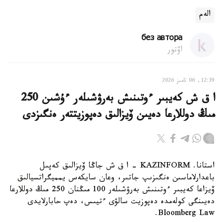
الەم
без автора
اۆتور
12:39, 06 تامىز 2026
ا ق ش كەيبىر ءوتىنىش بەرۋشىلەر ءۇشىن 250
مىڭ دوللارعا دەيىن ۆيزالىق دەپوزيتتەر ەنگىزدى
استانا. KAZINFORM – ا ق ش جاڭا ۆيزالىق كەپىل
باعدارلاماسىن ەنگىزىپ جاتىر، وعان سايكەس يمميگراتسيالىق
ۆيزاعا كەيبىر ءوتىنىش بەرۋشىلەر 100 مىڭنان 250 مىڭ دوللارعا
دەيىنگى كولەمدە دەپوزيت سالۋى ءتيىس، دەپ حابارلايدى
Bloomberg Law.