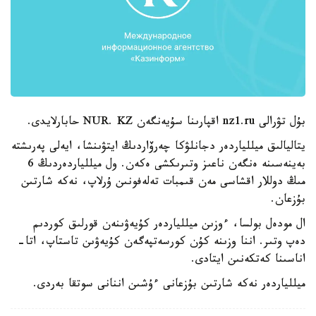
بۇل تۋرالى nz1.ru اقپارىنا سۇيەنگەن NUR. KZ حابارلايدى.
يتاليالىق ميللياردەر دجانلۋكا چەرۆاردىڭ ايتۋىنشا، ايەلى پەرىشتە
بەينەسىنە ەنگەن ناعىز وتىرىكشى ەكەن. ول ميللياردەردىڭ 6
مىڭ دوللار اقشاسى مەن قىمبات تەلەفونىن ۇرلاپ، نەكە شارتىن
بۇزعان.
ال مودەل بولسا، ءوزىن ميللياردەر كۇيەۋىنەن قورلىق كوردىم
دەپ وتىر. اننا وزىنە كۇن كورسەتپەگەن كۇيەۋىن تاستاپ، اتا-
اناسىنا كەتكەنىن ايتادى.
ميللياردەر نەكە شارتىن بۇزعانى ءۇشىن اننانى سوتقا بەردى.